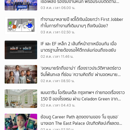
เชื้อเพลิง รองรับงานหนัก พร้อมระบบติดตาม
เครื่องจักรผ่านดาวเทียม
03 ส.ค. เวลา 06.00 น.
ทำงานมาหลายปี แต่ได้เงินน้อยกว่า First Jobber
ทำไมการทำงานที่เดิมนานๆ ถึงเงินน้อย?
03 ส.ค. เวลา 02.50 น.
IF และ EF เหล็ก 2 เส้นที่หน้าตาเหมือนกัน เมื่อ
มาตรฐานไทยต้องรอให้ตึกถล่มก่อนถึงจะขยับ
02 ส.ค. เวลา 11.46 น.
‘จดหมายรักถึงอาม่า’ เรื่องราวประวัติศาสตร์ชาว
จีนโพ้นทะเล ที่ซ่อน ‘ความคิดถึง’ ผ่านจดหมาย
‘โพยก๊วน’
02 ส.ค. เวลา 08.50 น.
แมนดาริน โอเรียนเต็ล กรุงเทพฯ ถ่ายทอดเรื่องราว
150 ปี ของโรงแรม ผ่าน Celadon Green จาก
เครื่องศิลาดล
02 ส.ค. เวลา 04.43 น.
ย้อนดู Career Path สุดงดงามของ ‘โน ยุนซอ’
นางเอก The East Palace บัณฑิตศิลปะที่แสดง
เรื่องไหนก็ปัง
02 ส.ค. เวลา 02.50 น.