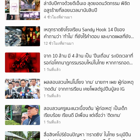
ล่าจับปีศาจด้วยดีเอ็นเอ สุดยอดนวัตกรรม พิชิต
อสูรร้ายที่ลอยนวลมานับสิบปี
4 ชั่วโมงที่ผ่านมา
เหตุกราดยิงโรงเรียน Sandy Hook 14 ปีของ
คำถามว่า ‘ทำไม’ ที่ยังไร้คำตอบ และบาดแผลที่ยัง
ทวงความรับผิดชอบไม่จบ
12 ชั่วโมงที่ผ่านมา
จาก 10 ล้าน มี 4 ล้าน เป็น ‘ปืนเถื่อน’ ระเบิดเวลาที่
รอก่อโศกนาฏกรรมรอบใหม่ในไทย หากการถอดบท
เรียนของรัฐเป็นเพียง ‘ลมปาก’
1 วันที่แล้ว
ผลสอบสวนใหม่ไม่โยง ‘เกม’ นายกฯ เผย ผู้ก่อเหตุ
‘กดดัน’ จากการเรียน เคยโพสต์รูปปืนปู่ลง IG
1 วันที่แล้ว
สอบสวนครูแนะแนวเบื้องต้น ‘ผู้ก่อเหตุ’ เป็นเด็ก
เรียบร้อย เรียนดี มีเพื่อน แต่เชื่อว่า ‘ติดเกม’
1 วันที่แล้ว
สื่อสิงคโปร์ย้อนปัญหา ‘กราดยิง’ ในไทย ระบุมีปืน