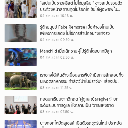
“สเปนเป็นชาวคริสต์ ไม่ใช่มุสลิม!” ชาวสเปนรวมตัว
ประท้วงหน้าสถานทูตโมร็อกโก ขับไล่ผู้อพยพใน
เมืองเซวตาออกนอกประเทศ
04 ส.ค. เวลา 10.13 น.
รู้จักมนุษย์ Fake Remorse เมื่อคำขอโทษเป็น
เพียงการแสดง ไม่ใช่การสำนึกอย่างแท้จริง
04 ส.ค. เวลา 09.50 น.
Manchild เมื่อเด็กชายผู้ไม่รู้จักโตอยากมีลูก
04 ส.ค. เวลา 02.50 น.
เราอาจได้เห็นช้างเปื้อนสารพิษ? เมื่อการลักลอบทิ้ง
ขยะอุตสาหกรรม ทำสัตว์ป่าในปราจีนฯ เสี่ยงปน
เปื้อน
03 ส.ค. เวลา 11.25 น.
ถอดบทเรียนจากวิกฤต ‘ผู้ดูแล (Caregiver)’ ยก
ระดับระบบการดูแล ให้กลายเป็น ‘วาระแห่งชาติ’
03 ส.ค. เวลา 07.50 น.
บางกอกโคมัตสุเซลส์ เปิดตัวรถขุดรุ่นใหม่ ประหยัด