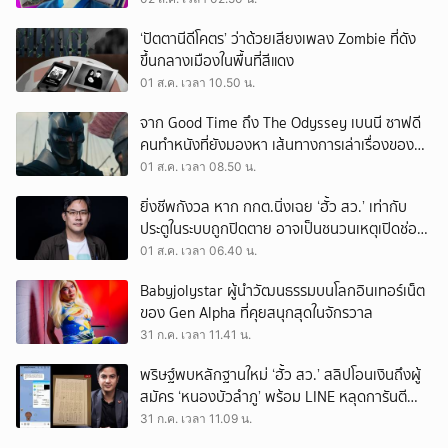
‘ปัตตานีดีโคตร’ ว่าด้วยเสียงเพลง Zombie ที่ดัง
ขึ้นกลางเมืองในพื้นที่สีแดง
01 ส.ค. เวลา 10.50 น.
จาก Good Time ถึง The Odyssey เบนนี ซาฟดี
คนทำหนังที่ยังมองหา เส้นทางการเล่าเรื่องของตัว
เอง
01 ส.ค. เวลา 08.50 น.
ยิ่งชีพกังวล หาก กกต.นิ่งเฉย ‘ฮั้ว สว.’ เท่ากับ
ประตูในระบบถูกปิดตาย อาจเป็นชนวนเหตุเปิดช่อง
‘ลงถนน’
01 ส.ค. เวลา 06.40 น.
Babyjolystar ผู้นำวัฒนธรรมบนโลกอินเทอร์เน็ต
ของ Gen Alpha ที่คุยสนุกสุดในจักรวาล
31 ก.ค. เวลา 11.41 น.
พริษฐ์พบหลักฐานใหม่ ‘ฮั้ว สว.’ สลิปโอนเงินถึงผู้
สมัคร ‘หนองบัวลำภู’ พร้อม LINE หลุดการันตี
ตำแหน่ง
31 ก.ค. เวลา 11.09 น.