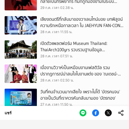
กลายเป็นทรัพยากร ที่มักถูกมองข้ามในระบบ
เศรษฐกิจแรงงาน
29 ก.ค. เวลา 02.38 น.
เสียงดนตรีที่กลับมาของวาเลนไทน์บอย บทพิสูจน์
ความรักเหนือกาลเวลา ใน JAEHYUN FAN-CON
TOUR
28 ก.ค. เวลา 11.55 น.
เปิดตัวแพลตฟอร์ม Museum Thailand:
ThaiArch100yrs รวบรวมฐานข้อมูล
สถาปัตยกรรม 100 ปีภาคเหนือ มุ่งขับเคลื่อน
28 ก.ค. เวลา 07.51 น.
Heritage Economy
เมื่องานวิวาห์เป็นเหมือนงานเฟสติวัล รวม
ปรากฏการณ์น่าสนใจในงานแต่ง ของ ‘ณเดชน์-
ญาญ่า’ ทั้ง 3 ครั้ง
28 ก.ค. เวลา 02.50 น.
วันที่คนจำนวนมากเสียใจ เพราะไม่ได้ ‘บัตรคนจน’
อาจเป็นวันที่เราควรหันกลับมามอง ‘บัตรทอง’
27 ก.ค. เวลา 11.50 น.
แชร์
ถามใจ ‘ผู้มีอำนาจ’ จะปล่อยให้การโกงเลือก สว.
ทำลายทุกระบบของประเทศนี้จริงหรือ
27 ก.ค. เวลา 09.50 น.