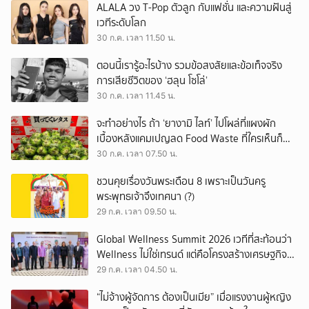
ALALA วง T-Pop ตัวลูก กับแฟชั่น และความฝันสู่
เวทีระดับโลก
30 ก.ค. เวลา 11.50 น.
ตอนนี้เรารู้อะไรบ้าง รวมข้อสงสัยและข้อเท็จจริง
การเสียชีวิตของ ‘ฮลุน โซโล่’
30 ก.ค. เวลา 11.45 น.
จะทำอย่างไร ถ้า ‘ยางามิ ไลท์’ ไปโผล่ที่แผงผัก
เบื้องหลังแคมเปญลด Food Waste ที่ใครเห็นก็
ต้องหันมอง
30 ก.ค. เวลา 07.50 น.
ชวนคุยเรื่องวันพระเดือน 8 เพราะเป็นวันครู
พระพุทธเจ้าจึงเทศนา (?)
29 ก.ค. เวลา 09.50 น.
Global Wellness Summit 2026 เวทีที่สะท้อนว่า
Wellness ไม่ใช่เทรนด์ แต่คือโครงสร้างเศรษฐกิจ
ใหม่ของโลก
29 ก.ค. เวลา 04.50 น.
“ไม่จ้างผู้จัดการ ต้องเป็นเมีย” เมื่อแรงงานผู้หญิง