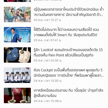
ญี่ปุ่นเผยเอกสารกลาโหมประจำปีด้วยปกอนิเมะ ย้ำ
‘ความมั่นคงทางทหาร’ มีความสำคัญต่อชาติ ด้าน
จีนเตือน ขออย่าซ้ำรอยประวัติศาสตร์
05 ส.ค. เวลา 10.27 น.
ใช้ชีวิตไม่ประมาท ใช่ว่าจะหลบความเสี่ยงได้ ชวน
วางแผนตั้งรับให้ Smart กับ ‘ซัมซุงประกันชีวิต’
05 ส.ค. เวลา 07.41 น.
รู้จัก ‘Lostkid’ แบรนด์กระเป๋าหมอนของเด็กวัย 15
ที่มองเห็น Pain Point แล้วเปลี่ยนเป็นธุรกิจ
05 ส.ค. เวลา 02.50 น.
ห้อง Cockpit จะเป็นพื้นที่ของทุกเพศ พูดคุยกับ 5
นักบินหญิงของ ‘การบินไทย’ ที่พร้อมพาผู้โดยสาร
บินไปทั่วโลก
04 ส.ค. เวลา 10.50 น.
เกาหลีเหนือแนะประชาชน กิน ‘เนื้อสุนัข’ บำรุงกำลัง
สู้คลื่นความร้อน
04 ส.ค. เวลา 10.48 น.