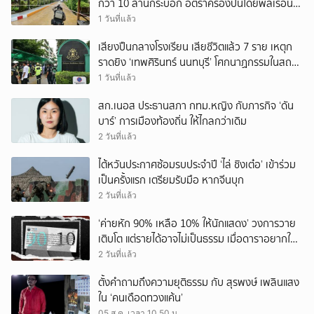
กว่า 10 ล้านกระบอก อัตราครองปืนโดยพลเรือน
สูงที่สุดในภูมิภาค
1 วันที่แล้ว
เสียงปืนกลางโรงเรียน เสียชีวิตแล้ว 7 ราย เหตุก
ราดยิง ‘เทพศิรินทร์ นนทบุรี’ โศกนาฏกรรมในสถาน
ศึกษา ครั้งที่ 2 ในรอบปี
1 วันที่แล้ว
สก.เนอส ประธานสภา กทม.หญิง กับภารกิจ ‘ดัน
บาร์’ การเมืองท้องถิ่น ให้ไกลกว่าเดิม
2 วันที่แล้ว
ไต้หวันประกาศซ้อมรบประจำปี ‘ไล่ ชิงเต๋อ’ เข้าร่วม
เป็นครั้งแรก เตรียมรับมือ หากจีนบุก
2 วันที่แล้ว
‘ค่ายหัก 90% เหลือ 10% ให้นักแสดง’ วงการวาย
เติบโต แต่รายได้อาจไม่เป็นธรรม เมื่อดาราอยากให้มี
‘สัญญามาตรฐาน’
2 วันที่แล้ว
ตั้งคำถามถึงความยุติธรรม กับ สุรพงษ์ เพลินแสง
ใน ‘คนเดือดทวงแค้น’
05 ส.ค. เวลา 10.50 น.