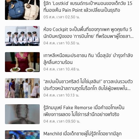
รู้จัก ‘Lostkid’ แบรนด์กระเป๋าหมอนของเด็กวัย 15
ที่มองเห็น Pain Point แล้วเปลี่ยนเป็นธุรกิจ
05 ส.ค. เวลา 02.50 น.
ห้อง Cockpit จะเป็นพื้นที่ของทุกเพศ พูดคุยกับ 5
นักบินหญิงของ ‘การบินไทย’ ที่พร้อมพาผู้โดยสาร
บินไปทั่วโลก
04 ส.ค. เวลา 10.50 น.
เกาหลีเหนือแนะประชาชน กิน ‘เนื้อสุนัข’ บำรุงกำลัง
สู้คลื่นความร้อน
04 ส.ค. เวลา 10.48 น.
“สเปนเป็นชาวคริสต์ ไม่ใช่มุสลิม!” ชาวสเปนรวมตัว
ประท้วงหน้าสถานทูตโมร็อกโก ขับไล่ผู้อพยพใน
เมืองเซวตาออกนอกประเทศ
04 ส.ค. เวลา 10.13 น.
รู้จักมนุษย์ Fake Remorse เมื่อคำขอโทษเป็น
เพียงการแสดง ไม่ใช่การสำนึกอย่างแท้จริง
04 ส.ค. เวลา 09.50 น.
Manchild เมื่อเด็กชายผู้ไม่รู้จักโตอยากมีลูก