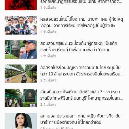
รอก่อโศกนาฏกรรมรอบใหม่ในไทย หากการถอดบท
เรียนของรัฐเป็นเพียง ‘ลมปาก’
2 วันที่แล้ว
ผลสอบสวนใหม่ไม่โยง ‘เกม’ นายกฯ เผย ผู้ก่อเหตุ
‘กดดัน’ จากการเรียน เคยโพสต์รูปปืนปู่ลง IG
2 วันที่แล้ว
สอบสวนครูแนะแนวเบื้องต้น ‘ผู้ก่อเหตุ’ เป็นเด็ก
เรียบร้อย เรียนดี มีเพื่อน แต่เชื่อว่า ‘ติดเกม’
2 วันที่แล้ว
สื่อสิงคโปร์ย้อนปัญหา ‘กราดยิง’ ในไทย ระบุมีปืน
กว่า 10 ล้านกระบอก อัตราครองปืนโดยพลเรือน
สูงที่สุดในภูมิภาค
2 วันที่แล้ว
เสียงปืนกลางโรงเรียน เสียชีวิตแล้ว 7 ราย เหตุก
ราดยิง ‘เทพศิรินทร์ นนทบุรี’ โศกนาฏกรรมในสถาน
ศึกษา ครั้งที่ 2 ในรอบปี
2 วันที่แล้ว
สก.เนอส ประธานสภา กทม.หญิง กับภารกิจ ‘ดัน
บาร์’ การเมืองท้องถิ่น ให้ไกลกว่าเดิม
06 ส.ค. เวลา 10.50 น.