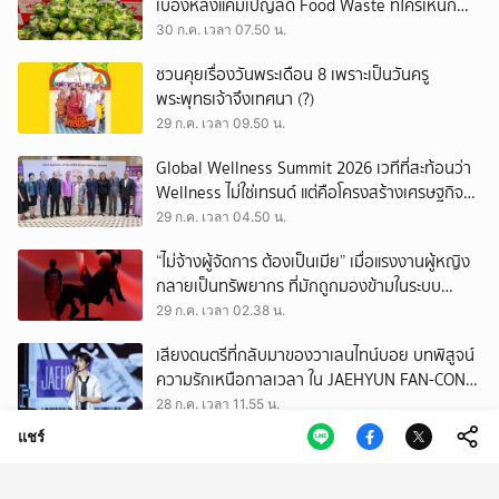
เบื้องหลังแคมเปญลด Food Waste ที่ใครเห็นก็
ต้องหันมอง
30 ก.ค. เวลา 07.50 น.
ชวนคุยเรื่องวันพระเดือน 8 เพราะเป็นวันครู
พระพุทธเจ้าจึงเทศนา (?)
29 ก.ค. เวลา 09.50 น.
Global Wellness Summit 2026 เวทีที่สะท้อนว่า
Wellness ไม่ใช่เทรนด์ แต่คือโครงสร้างเศรษฐกิจ
ใหม่ของโลก
29 ก.ค. เวลา 04.50 น.
“ไม่จ้างผู้จัดการ ต้องเป็นเมีย” เมื่อแรงงานผู้หญิง
กลายเป็นทรัพยากร ที่มักถูกมองข้ามในระบบ
เศรษฐกิจแรงงาน
29 ก.ค. เวลา 02.38 น.
เสียงดนตรีที่กลับมาของวาเลนไทน์บอย บทพิสูจน์
ความรักเหนือกาลเวลา ใน JAEHYUN FAN-CON
TOUR
28 ก.ค. เวลา 11.55 น.
แชร์
เปิดตัวแพลตฟอร์ม Museum Thailand:
ThaiArch100yrs รวบรวมฐานข้อมูล
สถาปัตยกรรม 100 ปีภาคเหนือ มุ่งขับเคลื่อน
28 ก.ค. เวลา 07.51 น.