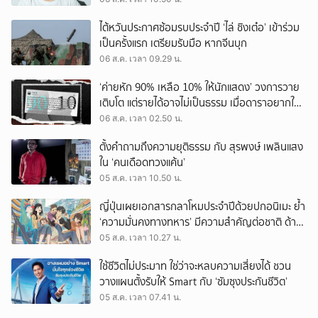
ไต้หวันประกาศซ้อมรบประจำปี ‘ไล่ ชิงเต๋อ’ เข้าร่วม
เป็นครั้งแรก เตรียมรับมือ หากจีนบุก
06 ส.ค. เวลา 09.29 น.
‘ค่ายหัก 90% เหลือ 10% ให้นักแสดง’ วงการวาย
เติบโต แต่รายได้อาจไม่เป็นธรรม เมื่อดาราอยากให้มี
‘สัญญามาตรฐาน’
06 ส.ค. เวลา 02.50 น.
ตั้งคำถามถึงความยุติธรรม กับ สุรพงษ์ เพลินแสง
ใน ‘คนเดือดทวงแค้น’
05 ส.ค. เวลา 10.50 น.
ญี่ปุ่นเผยเอกสารกลาโหมประจำปีด้วยปกอนิเมะ ย้ำ
‘ความมั่นคงทางทหาร’ มีความสำคัญต่อชาติ ด้าน
จีนเตือน ขออย่าซ้ำรอยประวัติศาสตร์
05 ส.ค. เวลา 10.27 น.
ใช้ชีวิตไม่ประมาท ใช่ว่าจะหลบความเสี่ยงได้ ชวน
วางแผนตั้งรับให้ Smart กับ ‘ซัมซุงประกันชีวิต’
05 ส.ค. เวลา 07.41 น.