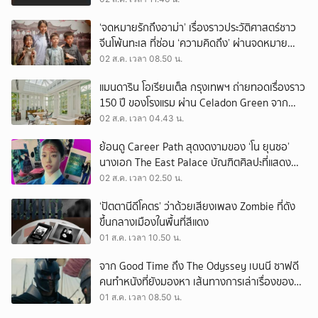
‘จดหมายรักถึงอาม่า’ เรื่องราวประวัติศาสตร์ชาว
จีนโพ้นทะเล ที่ซ่อน ‘ความคิดถึง’ ผ่านจดหมาย
‘โพยก๊วน’
02 ส.ค. เวลา 08.50 น.
แมนดาริน โอเรียนเต็ล กรุงเทพฯ ถ่ายทอดเรื่องราว
150 ปี ของโรงแรม ผ่าน Celadon Green จาก
เครื่องศิลาดล
02 ส.ค. เวลา 04.43 น.
ย้อนดู Career Path สุดงดงามของ ‘โน ยุนซอ’
นางเอก The East Palace บัณฑิตศิลปะที่แสดง
เรื่องไหนก็ปัง
02 ส.ค. เวลา 02.50 น.
‘ปัตตานีดีโคตร’ ว่าด้วยเสียงเพลง Zombie ที่ดัง
ขึ้นกลางเมืองในพื้นที่สีแดง
01 ส.ค. เวลา 10.50 น.
จาก Good Time ถึง The Odyssey เบนนี ซาฟดี
คนทำหนังที่ยังมองหา เส้นทางการเล่าเรื่องของตัว
เอง
01 ส.ค. เวลา 08.50 น.