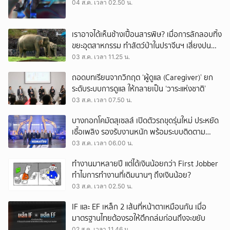
04 ส.ค. เวลา 02.50 น.
เราอาจได้เห็นช้างเปื้อนสารพิษ? เมื่อการลักลอบทิ้ง
ขยะอุตสาหกรรม ทำสัตว์ป่าในปราจีนฯ เสี่ยงปน
เปื้อน
03 ส.ค. เวลา 11.25 น.
ถอดบทเรียนจากวิกฤต ‘ผู้ดูแล (Caregiver)’ ยก
ระดับระบบการดูแล ให้กลายเป็น ‘วาระแห่งชาติ’
03 ส.ค. เวลา 07.50 น.
บางกอกโคมัตสุเซลส์ เปิดตัวรถขุดรุ่นใหม่ ประหยัด
เชื้อเพลิง รองรับงานหนัก พร้อมระบบติดตาม
เครื่องจักรผ่านดาวเทียม
03 ส.ค. เวลา 06.00 น.
ทำงานมาหลายปี แต่ได้เงินน้อยกว่า First Jobber
ทำไมการทำงานที่เดิมนานๆ ถึงเงินน้อย?
03 ส.ค. เวลา 02.50 น.
IF และ EF เหล็ก 2 เส้นที่หน้าตาเหมือนกัน เมื่อ
มาตรฐานไทยต้องรอให้ตึกถล่มก่อนถึงจะขยับ
02 ส.ค. เวลา 11.46 น.