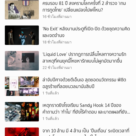
ครบรอบ 81 ปี สงครามโลกครั้งที่ 2 สำรวจ ‘เกม
การทูตไทย’ เปลี่ยนแปลงไปแค่ไหน?
16 ชั่วโมงที่ผ่านมา
‘No Exit’ หลังบานประตูที่เปิด-ปิด ด้วยชุดความคิด
และเจตจำนง
18 ชั่วโมงที่ผ่านมา
‘Liquid Love’ ปรากฏการณ์ลื่นไหลทางความรัก
สาเหตุที่คนยุคนี้โหยหารักแบบไม่ผูกมัดมากขึ้น
22 ชั่วโมงที่ผ่านมา
ล่าจับปีศาจด้วยดีเอ็นเอ สุดยอดนวัตกรรม พิชิต
อสูรร้ายที่ลอยนวลมานับสิบปี
1 วันที่แล้ว
เหตุกราดยิงโรงเรียน Sandy Hook 14 ปีของ
คำถามว่า ‘ทำไม’ ที่ยังไร้คำตอบ และบาดแผลที่ยัง
ทวงความรับผิดชอบไม่จบ
1 วันที่แล้ว
จาก 10 ล้าน มี 4 ล้าน เป็น ‘ปืนเถื่อน’ ระเบิดเวลาที่