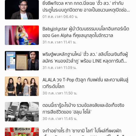
ยิ่งชีพกังวล หาก กกต.นิ่งเฉย ‘ฮั้ว สว.’ เท่ากับ
ประตูในระบบถูกปิดตาย อาจเป็นชนวนเหตุเปิดช่อง
‘ลงถนน’
01 ส.ค. เวลา 06.40 น.
Babyjolystar ผู้นำวัฒนธรรมบนโลกอินเทอร์เน็ต
ของ Gen Alpha ที่คุยสนุกสุดในจักรวาล
31 ก.ค. เวลา 11.41 น.
พริษฐ์พบหลักฐานใหม่ ‘ฮั้ว สว.’ สลิปโอนเงินถึงผู้
สมัคร ‘หนองบัวลำภู’ พร้อม LINE หลุดการันตี
ตำแหน่ง
31 ก.ค. เวลา 11.09 น.
ALALA วง T-Pop ตัวลูก กับแฟชั่น และความฝันสู่
เวทีระดับโลก
30 ก.ค. เวลา 11.50 น.
ตอนนี้เรารู้อะไรบ้าง รวมข้อสงสัยและข้อเท็จจริง
การเสียชีวิตของ ‘ฮลุน โซโล่’
30 ก.ค. เวลา 11.45 น.
จะทำอย่างไร ถ้า ‘ยางามิ ไลท์’ ไปโผล่ที่แผงผัก