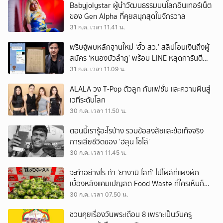
Babyjolystar ผู้นำวัฒนธรรมบนโลกอินเทอร์เน็ต
ของ Gen Alpha ที่คุยสนุกสุดในจักรวาล
31 ก.ค. เวลา 11.41 น.
พริษฐ์พบหลักฐานใหม่ ‘ฮั้ว สว.’ สลิปโอนเงินถึงผู้
สมัคร ‘หนองบัวลำภู’ พร้อม LINE หลุดการันตี
ตำแหน่ง
31 ก.ค. เวลา 11.09 น.
ALALA วง T-Pop ตัวลูก กับแฟชั่น และความฝันสู่
เวทีระดับโลก
30 ก.ค. เวลา 11.50 น.
ตอนนี้เรารู้อะไรบ้าง รวมข้อสงสัยและข้อเท็จจริง
การเสียชีวิตของ ‘ฮลุน โซโล่’
30 ก.ค. เวลา 11.45 น.
จะทำอย่างไร ถ้า ‘ยางามิ ไลท์’ ไปโผล่ที่แผงผัก
เบื้องหลังแคมเปญลด Food Waste ที่ใครเห็นก็
ต้องหันมอง
30 ก.ค. เวลา 07.50 น.
ชวนคุยเรื่องวันพระเดือน 8 เพราะเป็นวันครู