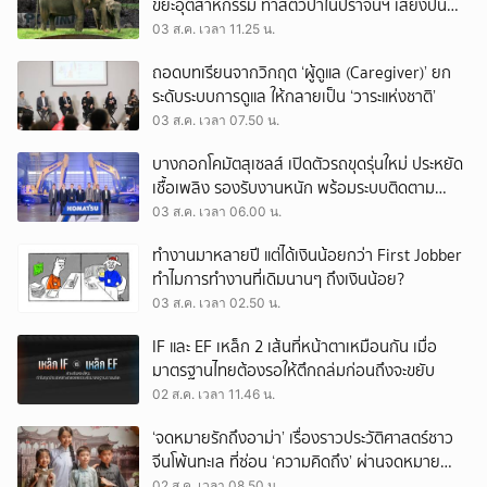
ขยะอุตสาหกรรม ทำสัตว์ป่าในปราจีนฯ เสี่ยงปน
เปื้อน
03 ส.ค. เวลา 11.25 น.
ถอดบทเรียนจากวิกฤต ‘ผู้ดูแล (Caregiver)’ ยก
ระดับระบบการดูแล ให้กลายเป็น ‘วาระแห่งชาติ’
03 ส.ค. เวลา 07.50 น.
บางกอกโคมัตสุเซลส์ เปิดตัวรถขุดรุ่นใหม่ ประหยัด
เชื้อเพลิง รองรับงานหนัก พร้อมระบบติดตาม
เครื่องจักรผ่านดาวเทียม
03 ส.ค. เวลา 06.00 น.
ทำงานมาหลายปี แต่ได้เงินน้อยกว่า First Jobber
ทำไมการทำงานที่เดิมนานๆ ถึงเงินน้อย?
03 ส.ค. เวลา 02.50 น.
IF และ EF เหล็ก 2 เส้นที่หน้าตาเหมือนกัน เมื่อ
มาตรฐานไทยต้องรอให้ตึกถล่มก่อนถึงจะขยับ
02 ส.ค. เวลา 11.46 น.
‘จดหมายรักถึงอาม่า’ เรื่องราวประวัติศาสตร์ชาว
จีนโพ้นทะเล ที่ซ่อน ‘ความคิดถึง’ ผ่านจดหมาย
‘โพยก๊วน’
02 ส.ค. เวลา 08.50 น.