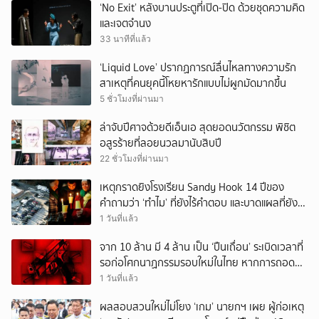
‘No Exit’ หลังบานประตูที่เปิด-ปิด ด้วยชุดความคิด
และเจตจำนง
33 นาทีที่แล้ว
‘Liquid Love’ ปรากฏการณ์ลื่นไหลทางความรัก
สาเหตุที่คนยุคนี้โหยหารักแบบไม่ผูกมัดมากขึ้น
5 ชั่วโมงที่ผ่านมา
ล่าจับปีศาจด้วยดีเอ็นเอ สุดยอดนวัตกรรม พิชิต
อสูรร้ายที่ลอยนวลมานับสิบปี
22 ชั่วโมงที่ผ่านมา
เหตุกราดยิงโรงเรียน Sandy Hook 14 ปีของ
คำถามว่า ‘ทำไม’ ที่ยังไร้คำตอบ และบาดแผลที่ยัง
ทวงความรับผิดชอบไม่จบ
1 วันที่แล้ว
จาก 10 ล้าน มี 4 ล้าน เป็น ‘ปืนเถื่อน’ ระเบิดเวลาที่
รอก่อโศกนาฏกรรมรอบใหม่ในไทย หากการถอดบท
เรียนของรัฐเป็นเพียง ‘ลมปาก’
1 วันที่แล้ว
ผลสอบสวนใหม่ไม่โยง ‘เกม’ นายกฯ เผย ผู้ก่อเหตุ