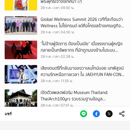
พระพุทธเจ้าจึงเทศนา (?)
29 ก.ค. เวลา 09.50 น.
Global Wellness Summit 2026 เวทีที่สะท้อนว่า
Wellness ไม่ใช่เทรนด์ แต่คือโครงสร้างเศรษฐกิจ
ใหม่ของโลก
29 ก.ค. เวลา 04.50 น.
“ไม่จ้างผู้จัดการ ต้องเป็นเมีย” เมื่อแรงงานผู้หญิง
กลายเป็นทรัพยากร ที่มักถูกมองข้ามในระบบ
เศรษฐกิจแรงงาน
29 ก.ค. เวลา 02.38 น.
เสียงดนตรีที่กลับมาของวาเลนไทน์บอย บทพิสูจน์
ความรักเหนือกาลเวลา ใน JAEHYUN FAN-CON
TOUR
28 ก.ค. เวลา 11.55 น.
เปิดตัวแพลตฟอร์ม Museum Thailand:
ThaiArch100yrs รวบรวมฐานข้อมูล
สถาปัตยกรรม 100 ปีภาคเหนือ มุ่งขับเคลื่อน
28 ก.ค. เวลา 07.51 น.
Heritage Economy
แชร์
เมื่องานวิวาห์เป็นเหมือนงานเฟสติวัล รวม
ปรากฏการณ์น่าสนใจในงานแต่ง ของ ‘ณเดชน์-
ญาญ่า’ ทั้ง 3 ครั้ง
28 ก.ค. เวลา 02.50 น.