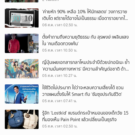
‘ค่ายหัก 90% เหลือ 10% ให้นักแสดง’ วงการวาย
เติบโต แต่รายได้อาจไม่เป็นธรรม เมื่อดาราอยากให้มี
‘สัญญามาตรฐาน’
06 ส.ค. เวลา 02.50 น.
ตั้งคำถามถึงความยุติธรรม กับ สุรพงษ์ เพลินแสง
ใน ‘คนเดือดทวงแค้น’
05 ส.ค. เวลา 10.50 น.
ญี่ปุ่นเผยเอกสารกลาโหมประจำปีด้วยปกอนิเมะ ย้ำ
‘ความมั่นคงทางทหาร’ มีความสำคัญต่อชาติ ด้าน
จีนเตือน ขออย่าซ้ำรอยประวัติศาสตร์
05 ส.ค. เวลา 10.27 น.
ใช้ชีวิตไม่ประมาท ใช่ว่าจะหลบความเสี่ยงได้ ชวน
วางแผนตั้งรับให้ Smart กับ ‘ซัมซุงประกันชีวิต’
05 ส.ค. เวลา 07.41 น.
รู้จัก ‘Lostkid’ แบรนด์กระเป๋าหมอนของเด็กวัย 15
ที่มองเห็น Pain Point แล้วเปลี่ยนเป็นธุรกิจ
05 ส.ค. เวลา 02.50 น.