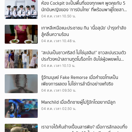
ห้อง Cockpit จะเป็นพื้นที่ของทุกเพศ พูดคุยกับ 5
นักบินหญิงของ ‘การบินไทย’ ที่พร้อมพาผู้โดยสาร
บินไปทั่วโลก
04 ส.ค. เวลา 10.50 น.
เกาหลีเหนือแนะประชาชน กิน ‘เนื้อสุนัข’ บำรุงกำลัง
สู้คลื่นความร้อน
04 ส.ค. เวลา 10.48 น.
“สเปนเป็นชาวคริสต์ ไม่ใช่มุสลิม!” ชาวสเปนรวมตัว
ประท้วงหน้าสถานทูตโมร็อกโก ขับไล่ผู้อพยพใน
เมืองเซวตาออกนอกประเทศ
04 ส.ค. เวลา 10.13 น.
รู้จักมนุษย์ Fake Remorse เมื่อคำขอโทษเป็น
เพียงการแสดง ไม่ใช่การสำนึกอย่างแท้จริง
04 ส.ค. เวลา 09.50 น.
Manchild เมื่อเด็กชายผู้ไม่รู้จักโตอยากมีลูก
04 ส.ค. เวลา 02.50 น.
เราอาจได้เห็นช้างเปื้อนสารพิษ? เมื่อการลักลอบทิ้ง