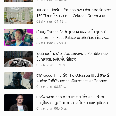
แมนดาริน โอเรียนเต็ล กรุงเทพฯ ถ่ายทอดเรื่องราว
150 ปี ของโรงแรม ผ่าน Celadon Green จาก
เครื่องศิลาดล
02 ส.ค. เวลา 04.43 น.
ย้อนดู Career Path สุดงดงามของ ‘โน ยุนซอ’
นางเอก The East Palace บัณฑิตศิลปะที่แสดง
เรื่องไหนก็ปัง
02 ส.ค. เวลา 02.50 น.
‘ปัตตานีดีโคตร’ ว่าด้วยเสียงเพลง Zombie ที่ดัง
ขึ้นกลางเมืองในพื้นที่สีแดง
01 ส.ค. เวลา 10.50 น.
จาก Good Time ถึง The Odyssey เบนนี ซาฟดี
คนทำหนังที่ยังมองหา เส้นทางการเล่าเรื่องของตัว
เอง
01 ส.ค. เวลา 08.50 น.
ยิ่งชีพกังวล หาก กกต.นิ่งเฉย ‘ฮั้ว สว.’ เท่ากับ
ประตูในระบบถูกปิดตาย อาจเป็นชนวนเหตุเปิดช่อง
‘ลงถนน’
01 ส.ค. เวลา 06.40 น.