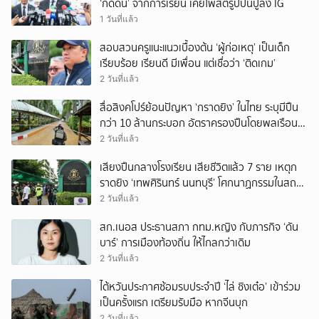
‘กดดัน’ จากการเรียน เคยโพสต์รูปปืนปู่ลง IG
1 วันที่แล้ว
สอบสวนครูแนะแนวเบื้องต้น ‘ผู้ก่อเหตุ’ เป็นเด็ก
เรียบร้อย เรียนดี มีเพื่อน แต่เชื่อว่า ‘ติดเกม’
2 วันที่แล้ว
สื่อสิงคโปร์ย้อนปัญหา ‘กราดยิง’ ในไทย ระบุมีปืน
กว่า 10 ล้านกระบอก อัตราครองปืนโดยพลเรือน
สูงที่สุดในภูมิภาค
2 วันที่แล้ว
เสียงปืนกลางโรงเรียน เสียชีวิตแล้ว 7 ราย เหตุก
ราดยิง ‘เทพศิรินทร์ นนทบุรี’ โศกนาฏกรรมในสถาน
ศึกษา ครั้งที่ 2 ในรอบปี
2 วันที่แล้ว
สก.เนอส ประธานสภา กทม.หญิง กับภารกิจ ‘ดัน
บาร์’ การเมืองท้องถิ่น ให้ไกลกว่าเดิม
2 วันที่แล้ว
ไต้หวันประกาศซ้อมรบประจำปี ‘ไล่ ชิงเต๋อ’ เข้าร่วม
เป็นครั้งแรก เตรียมรับมือ หากจีนบุก
2 วันที่แล้ว