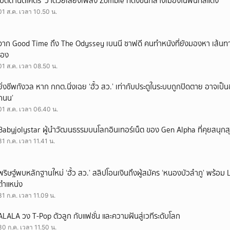
‘ปัตตานีดีโคตร’ ว่าด้วยเสียงเพลง Zombie ที่ดังขึ้นกลางเมืองในพื้นที่สีแดง
01 ส.ค. เวลา 10.50 น.
จาก Good Time ถึง The Odyssey เบนนี ซาฟดี คนทำหนังที่ยังมองหา เส้นทาง
เอง
01 ส.ค. เวลา 08.50 น.
ยิ่งชีพกังวล หาก กกต.นิ่งเฉย ‘ฮั้ว สว.’ เท่ากับประตูในระบบถูกปิดตาย อาจเป็
ถนน’
01 ส.ค. เวลา 06.40 น.
Babyjolystar ผู้นำวัฒนธรรมบนโลกอินเทอร์เน็ต ของ Gen Alpha ที่คุยสนุกส
31 ก.ค. เวลา 11.41 น.
พริษฐ์พบหลักฐานใหม่ ‘ฮั้ว สว.’ สลิปโอนเงินถึงผู้สมัคร ‘หนองบัวลำภู’ พร้อม 
ตำแหน่ง
31 ก.ค. เวลา 11.09 น.
ALALA วง T-Pop ตัวลูก กับแฟชั่น และความฝันสู่เวทีระดับโลก
30 ก.ค. เวลา 11.50 น.