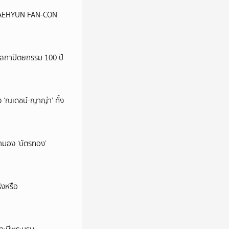
น JAEHYUN FAN-CON
สถาปัตยกรรม 100 ปี
 ‘ณเดชน์-ญาญ่า’ ทั้ง
มามอง ‘บัตรทอง’
ิงหรือ