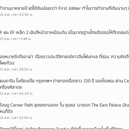
ทำงานมาหลายปี แต่ได้เงินน้อยกว่า First Jobber ทำไมการทำงานที่เดิมนานๆ ถ
03 ส.ค. เวลา 02.50 น.
IF และ EF เหล็ก 2 เส้นที่หน้าตาเหมือนกัน เมื่อมาตรฐานไทยต้องรอให้ตึกถล่มก
02 ส.ค. เวลา 11.46 น.
‘จดหมายรักถึงอาม่า’ เรื่องราวประวัติศาสตร์ชาวจีนโพ้นทะเล ที่ซ่อน ‘ความคิด
‘โพยก๊วน’
02 ส.ค. เวลา 08.50 น.
แมนดาริน โอเรียนเต็ล กรุงเทพฯ ถ่ายทอดเรื่องราว 150 ปี ของโรงแรม ผ่าน 
เครื่องศิลาดล
02 ส.ค. เวลา 04.43 น.
ย้อนดู Career Path สุดงดงามของ ‘โน ยุนซอ’ นางเอก The East Palace บัณฑิ
ไหนก็ปัง
02 ส.ค. เวลา 02.50 น.