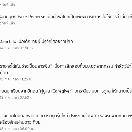
2 วันที่แล้ว
รู้จักมนุษย์ Fake Remorse เมื่อคำขอโทษเป็นเพียงการแสดง ไม่ใช่การสำนึกอย่
2 วันที่แล้ว
Manchild เมื่อเด็กชายผู้ไม่รู้จักโตอยากมีลูก
04 ส.ค. เวลา 02.50 น.
เราอาจได้เห็นช้างเปื้อนสารพิษ? เมื่อการลักลอบทิ้งขยะอุตสาหกรรม ทำสัตว์ป่า
เปื้อน
03 ส.ค. เวลา 11.25 น.
ถอดบทเรียนจากวิกฤต ‘ผู้ดูแล (Caregiver)’ ยกระดับระบบการดูแล ให้กลายเป็น 
03 ส.ค. เวลา 07.50 น.
บางกอกโคมัตสุเซลส์ เปิดตัวรถขุดรุ่นใหม่ ประหยัดเชื้อเพลิง รองรับงานหนัก 
เครื่องจักรผ่านดาวเทียม
03 ส.ค. เวลา 06.00 น.