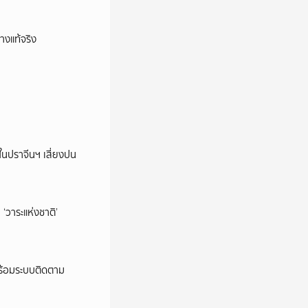
างแท้จริง
ในปราจีนฯ เสี่ยงปน
‘วาระแห่งชาติ’
พร้อมระบบติดตาม