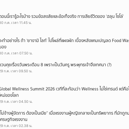
ตอนนี้เรารู้อะไรบ้าง รวมข้อสงสัยและข้อเท็จจริง การเสียชีวิตของ ‘ฮลุน โซโล่’
30 ก.ค. เวลา 11.45 น.
จะทำอย่างไร ถ้า ‘ยางามิ ไลท์’ ไปโผล่ที่แผงผัก เบื้องหลังแคมเปญลด Food Wast
มอง
30 ก.ค. เวลา 07.50 น.
ชวนคุยเรื่องวันพระเดือน 8 เพราะเป็นวันครู พระพุทธเจ้าจึงเทศนา (?)
29 ก.ค. เวลา 09.50 น.
Global Wellness Summit 2026 เวทีที่สะท้อนว่า Wellness ไม่ใช่เทรนด์ แต่คื
ใหม่ของโลก
29 ก.ค. เวลา 04.50 น.
“ไม่จ้างผู้จัดการ ต้องเป็นเมีย” เมื่อแรงงานผู้หญิงกลายเป็นทรัพยากร ที่มักถ
เศรษฐกิจแรงงาน
29 ก.ค. เวลา 02.38 น.