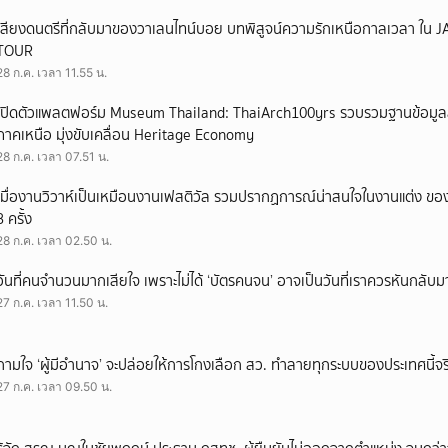
เสียงดนตรีที่กลับมาของวาเลนไทน์บอย บทพิสูจน์ความรักเหนือกาลเวลา ใ
TOUR
28 ก.ค. เวลา 11.55 น.
เปิดตัวแพลตฟอร์ม Museum Thailand: ThaiArch100yrs รวบรวมฐานข้อมูล
ภาคเหนือ มุ่งขับเคลื่อน Heritage Economy
28 ก.ค. เวลา 07.51 น.
เมื่องานวิวาห์เป็นเหมือนงานเฟสติวัล รวมปรากฏการณ์น่าสนใจในงานแต่ง ของ
3 ครั้ง
28 ก.ค. เวลา 02.50 น.
วันที่คนจำนวนมากเสียใจ เพราะไม่ได้ ‘บัตรคนจน’ อาจเป็นวันที่เราควรหันกลับ
27 ก.ค. เวลา 11.50 น.
ถามใจ ‘ผู้มีอำนาจ’ จะปล่อยให้การโกงเลือก สว. ทำลายทุกระบบของประเทศนี้จร
27 ก.ค. เวลา 09.50 น.