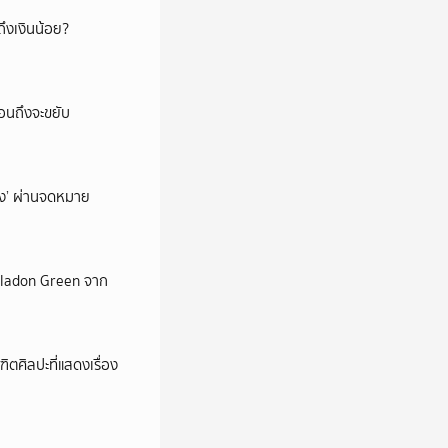
ึงเงินน้อย?
่อนถึงจะขยับ
ถึง’ ผ่านจดหมาย
Celadon Green จาก
ตศิลปะที่แสดงเรื่อง