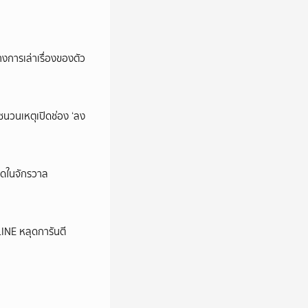
การเล่าเรื่องของตัว
นชนวนเหตุเปิดช่อง ‘ลง
ุดในจักรวาล
LINE หลุดการันตี