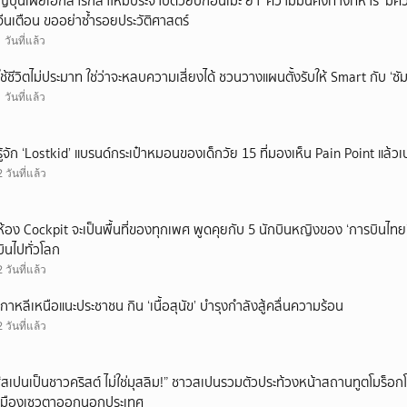
ญี่ปุ่นเผยเอกสารกลาโหมประจำปีด้วยปกอนิเมะ ย้ำ ‘ความมั่นคงทางทหาร’ มีค
จีนเตือน ขออย่าซ้ำรอยประวัติศาสตร์
1 วันที่แล้ว
ใช้ชีวิตไม่ประมาท ใช่ว่าจะหลบความเสี่ยงได้ ชวนวางแผนตั้งรับให้ Smart กับ ‘ซัม
1 วันที่แล้ว
รู้จัก ‘Lostkid’ แบรนด์กระเป๋าหมอนของเด็กวัย 15 ที่มองเห็น Pain Point แล้วเป
2 วันที่แล้ว
ห้อง Cockpit จะเป็นพื้นที่ของทุกเพศ พูดคุยกับ 5 นักบินหญิงของ ‘การบินไทย
บินไปทั่วโลก
2 วันที่แล้ว
เกาหลีเหนือแนะประชาชน กิน ‘เนื้อสุนัข’ บำรุงกำลังสู้คลื่นความร้อน
2 วันที่แล้ว
“สเปนเป็นชาวคริสต์ ไม่ใช่มุสลิม!” ชาวสเปนรวมตัวประท้วงหน้าสถานทูตโมร็อกโ
เมืองเซวตาออกนอกประเทศ