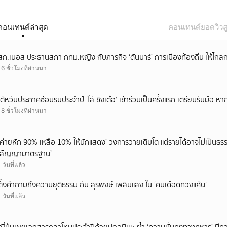
คอนเทนต์ล่าสุด
คอนเทนต์ยอดวิวสู
สก.เนอส ประธานสภา กทม.หญิง กับภารกิจ ‘ดันบาร์’ การเมืองท้องถิ่น ให้ไกลก
16 ชั่วโมงที่ผ่านมา
ไต้หวันประกาศซ้อมรบประจำปี ‘ไล่ ชิงเต๋อ’ เข้าร่วมเป็นครั้งแรก เตรียมรับมือ หา
18 ชั่วโมงที่ผ่านมา
‘ค่ายหัก 90% เหลือ 10% ให้นักแสดง’ วงการวายเติบโต แต่รายได้อาจไม่เป็นธรร
‘สัญญามาตรฐาน’
1 วันที่แล้ว
ตั้งคำถามถึงความยุติธรรม กับ สุรพงษ์ เพลินแสง ใน ‘คนเดือดทวงแค้น’
1 วันที่แล้ว