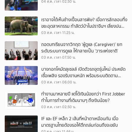
04 ส.ค. เวลา 02.50 น.
เราอาจได้เห็นช้างเปื้อนสารพิษ? เมื่อการลักลอบทิ้ง
ขยะอุตสาหกรรม ทำสัตว์ป่าในปราจีนฯ เสี่ยงปน
เปื้อน
03 ส.ค. เวลา 11.25 น.
ถอดบทเรียนจากวิกฤต ‘ผู้ดูแล (Caregiver)’ ยก
ระดับระบบการดูแล ให้กลายเป็น ‘วาระแห่งชาติ’
03 ส.ค. เวลา 07.50 น.
บางกอกโคมัตสุเซลส์ เปิดตัวรถขุดรุ่นใหม่ ประหยัด
เชื้อเพลิง รองรับงานหนัก พร้อมระบบติดตาม
เครื่องจักรผ่านดาวเทียม
03 ส.ค. เวลา 06.00 น.
ทำงานมาหลายปี แต่ได้เงินน้อยกว่า First Jobber
ทำไมการทำงานที่เดิมนานๆ ถึงเงินน้อย?
03 ส.ค. เวลา 02.50 น.
IF และ EF เหล็ก 2 เส้นที่หน้าตาเหมือนกัน เมื่อ
มาตรฐานไทยต้องรอให้ตึกถล่มก่อนถึงจะขยับ
02 ส.ค. เวลา 11.46 น.