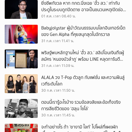
ยิ่งชีพกังวล หาก กกต.นิ่งเฉย ‘ฮั้ว สว.’ เท่ากับ
ประตูในระบบถูกปิดตาย อาจเป็นชนวนเหตุเปิดช่อง
‘ลงถนน’
01 ส.ค. เวลา 06.40 น.
Babyjolystar ผู้นำวัฒนธรรมบนโลกอินเทอร์เน็ต
ของ Gen Alpha ที่คุยสนุกสุดในจักรวาล
31 ก.ค. เวลา 11.41 น.
พริษฐ์พบหลักฐานใหม่ ‘ฮั้ว สว.’ สลิปโอนเงินถึงผู้
สมัคร ‘หนองบัวลำภู’ พร้อม LINE หลุดการันตี
ตำแหน่ง
31 ก.ค. เวลา 11.09 น.
ALALA วง T-Pop ตัวลูก กับแฟชั่น และความฝันสู่
เวทีระดับโลก
30 ก.ค. เวลา 11.50 น.
ตอนนี้เรารู้อะไรบ้าง รวมข้อสงสัยและข้อเท็จจริง
การเสียชีวิตของ ‘ฮลุน โซโล่’
30 ก.ค. เวลา 11.45 น.
จะทำอย่างไร ถ้า ‘ยางามิ ไลท์’ ไปโผล่ที่แผงผัก