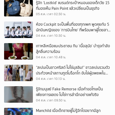
รู้จัก ‘Lostkid’ แบรนด์กระเป๋าหมอนของเด็กวัย 15
ที่มองเห็น Pain Point แล้วเปลี่ยนเป็นธุรกิจ
05 ส.ค. เวลา 02.50 น.
ห้อง Cockpit จะเป็นพื้นที่ของทุกเพศ พูดคุยกับ 5
นักบินหญิงของ ‘การบินไทย’ ที่พร้อมพาผู้โดยสาร
บินไปทั่วโลก
04 ส.ค. เวลา 10.50 น.
เกาหลีเหนือแนะประชาชน กิน ‘เนื้อสุนัข’ บำรุงกำลัง
สู้คลื่นความร้อน
04 ส.ค. เวลา 10.48 น.
“สเปนเป็นชาวคริสต์ ไม่ใช่มุสลิม!” ชาวสเปนรวมตัว
ประท้วงหน้าสถานทูตโมร็อกโก ขับไล่ผู้อพยพใน
เมืองเซวตาออกนอกประเทศ
04 ส.ค. เวลา 10.13 น.
รู้จักมนุษย์ Fake Remorse เมื่อคำขอโทษเป็น
เพียงการแสดง ไม่ใช่การสำนึกอย่างแท้จริง
04 ส.ค. เวลา 09.50 น.
Manchild เมื่อเด็กชายผู้ไม่รู้จักโตอยากมีลูก