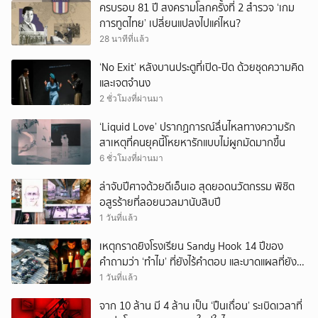
ครบรอบ 81 ปี สงครามโลกครั้งที่ 2 สำรวจ ‘เกม
การทูตไทย’ เปลี่ยนแปลงไปแค่ไหน?
28 นาทีที่แล้ว
‘No Exit’ หลังบานประตูที่เปิด-ปิด ด้วยชุดความคิด
และเจตจำนง
2 ชั่วโมงที่ผ่านมา
‘Liquid Love’ ปรากฏการณ์ลื่นไหลทางความรัก
สาเหตุที่คนยุคนี้โหยหารักแบบไม่ผูกมัดมากขึ้น
6 ชั่วโมงที่ผ่านมา
ล่าจับปีศาจด้วยดีเอ็นเอ สุดยอดนวัตกรรม พิชิต
อสูรร้ายที่ลอยนวลมานับสิบปี
1 วันที่แล้ว
เหตุกราดยิงโรงเรียน Sandy Hook 14 ปีของ
คำถามว่า ‘ทำไม’ ที่ยังไร้คำตอบ และบาดแผลที่ยัง
ทวงความรับผิดชอบไม่จบ
1 วันที่แล้ว
จาก 10 ล้าน มี 4 ล้าน เป็น ‘ปืนเถื่อน’ ระเบิดเวลาที่