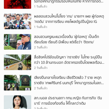
รอก่อโศกนาฏกรรมรอบใหม่ในไทย หากการถอดบท
เรียนของรัฐเป็นเพียง ‘ลมปาก’
1 วันที่แล้ว
ผลสอบสวนใหม่ไม่โยง ‘เกม’ นายกฯ เผย ผู้ก่อเหตุ
‘กดดัน’ จากการเรียน เคยโพสต์รูปปืนปู่ลง IG
1 วันที่แล้ว
สอบสวนครูแนะแนวเบื้องต้น ‘ผู้ก่อเหตุ’ เป็นเด็ก
เรียบร้อย เรียนดี มีเพื่อน แต่เชื่อว่า ‘ติดเกม’
2 วันที่แล้ว
สื่อสิงคโปร์ย้อนปัญหา ‘กราดยิง’ ในไทย ระบุมีปืน
กว่า 10 ล้านกระบอก อัตราครองปืนโดยพลเรือน
สูงที่สุดในภูมิภาค
2 วันที่แล้ว
เสียงปืนกลางโรงเรียน เสียชีวิตแล้ว 7 ราย เหตุก
ราดยิง ‘เทพศิรินทร์ นนทบุรี’ โศกนาฏกรรมในสถาน
ศึกษา ครั้งที่ 2 ในรอบปี
2 วันที่แล้ว
สก.เนอส ประธานสภา กทม.หญิง กับภารกิจ ‘ดัน
บาร์’ การเมืองท้องถิ่น ให้ไกลกว่าเดิม
2 วันที่แล้ว