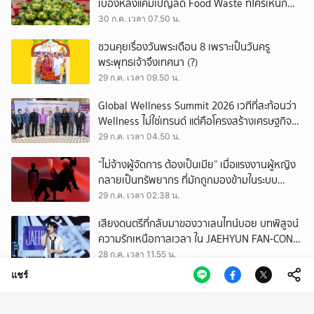
เบื้องหลังแคมเปญลด Food Waste ที่ใครเห็นก็
ต้องหันมอง
30 ก.ค. เวลา 07.50 น.
ชวนคุยเรื่องวันพระเดือน 8 เพราะเป็นวันครู
พระพุทธเจ้าจึงเทศนา (?)
29 ก.ค. เวลา 09.50 น.
Global Wellness Summit 2026 เวทีที่สะท้อนว่า
Wellness ไม่ใช่เทรนด์ แต่คือโครงสร้างเศรษฐกิจ
ใหม่ของโลก
29 ก.ค. เวลา 04.50 น.
“ไม่จ้างผู้จัดการ ต้องเป็นเมีย” เมื่อแรงงานผู้หญิง
กลายเป็นทรัพยากร ที่มักถูกมองข้ามในระบบ
เศรษฐกิจแรงงาน
29 ก.ค. เวลา 02.38 น.
เสียงดนตรีที่กลับมาของวาเลนไทน์บอย บทพิสูจน์
ความรักเหนือกาลเวลา ใน JAEHYUN FAN-CON
TOUR
28 ก.ค. เวลา 11.55 น.
แชร์
เปิดตัวแพลตฟอร์ม Museum Thailand:
ThaiArch100yrs รวบรวมฐานข้อมูล
สถาปัตยกรรม 100 ปีภาคเหนือ มุ่งขับเคลื่อน
28 ก.ค. เวลา 07.51 น.