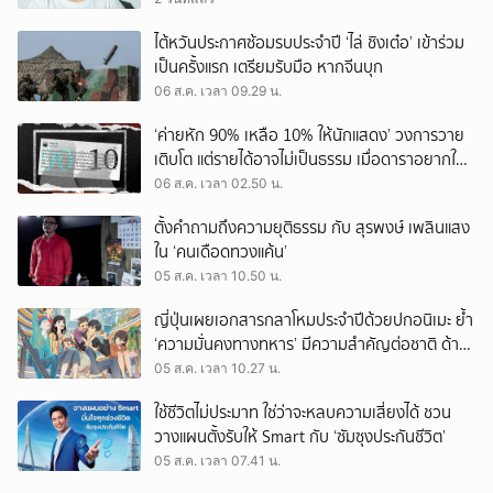
ไต้หวันประกาศซ้อมรบประจำปี ‘ไล่ ชิงเต๋อ’ เข้าร่วม
เป็นครั้งแรก เตรียมรับมือ หากจีนบุก
06 ส.ค. เวลา 09.29 น.
‘ค่ายหัก 90% เหลือ 10% ให้นักแสดง’ วงการวาย
เติบโต แต่รายได้อาจไม่เป็นธรรม เมื่อดาราอยากให้มี
‘สัญญามาตรฐาน’
06 ส.ค. เวลา 02.50 น.
ตั้งคำถามถึงความยุติธรรม กับ สุรพงษ์ เพลินแสง
ใน ‘คนเดือดทวงแค้น’
05 ส.ค. เวลา 10.50 น.
ญี่ปุ่นเผยเอกสารกลาโหมประจำปีด้วยปกอนิเมะ ย้ำ
‘ความมั่นคงทางทหาร’ มีความสำคัญต่อชาติ ด้าน
จีนเตือน ขออย่าซ้ำรอยประวัติศาสตร์
05 ส.ค. เวลา 10.27 น.
ใช้ชีวิตไม่ประมาท ใช่ว่าจะหลบความเสี่ยงได้ ชวน
วางแผนตั้งรับให้ Smart กับ ‘ซัมซุงประกันชีวิต’
05 ส.ค. เวลา 07.41 น.