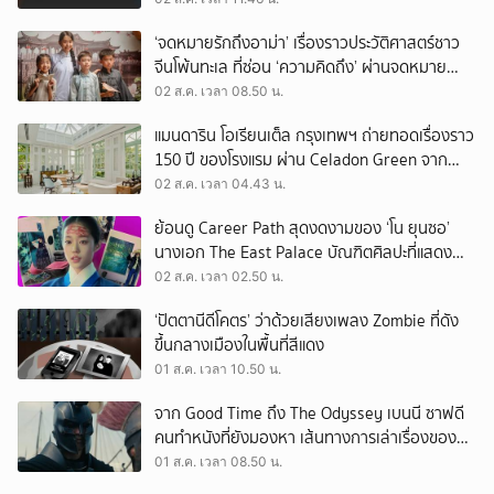
‘จดหมายรักถึงอาม่า’ เรื่องราวประวัติศาสตร์ชาว
จีนโพ้นทะเล ที่ซ่อน ‘ความคิดถึง’ ผ่านจดหมาย
‘โพยก๊วน’
02 ส.ค. เวลา 08.50 น.
แมนดาริน โอเรียนเต็ล กรุงเทพฯ ถ่ายทอดเรื่องราว
150 ปี ของโรงแรม ผ่าน Celadon Green จาก
เครื่องศิลาดล
02 ส.ค. เวลา 04.43 น.
ย้อนดู Career Path สุดงดงามของ ‘โน ยุนซอ’
นางเอก The East Palace บัณฑิตศิลปะที่แสดง
เรื่องไหนก็ปัง
02 ส.ค. เวลา 02.50 น.
‘ปัตตานีดีโคตร’ ว่าด้วยเสียงเพลง Zombie ที่ดัง
ขึ้นกลางเมืองในพื้นที่สีแดง
01 ส.ค. เวลา 10.50 น.
จาก Good Time ถึง The Odyssey เบนนี ซาฟดี
คนทำหนังที่ยังมองหา เส้นทางการเล่าเรื่องของตัว
เอง
01 ส.ค. เวลา 08.50 น.