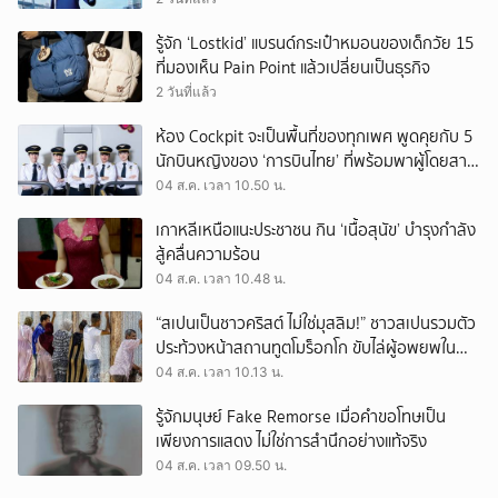
รู้จัก ‘Lostkid’ แบรนด์กระเป๋าหมอนของเด็กวัย 15
ที่มองเห็น Pain Point แล้วเปลี่ยนเป็นธุรกิจ
2 วันที่แล้ว
ห้อง Cockpit จะเป็นพื้นที่ของทุกเพศ พูดคุยกับ 5
นักบินหญิงของ ‘การบินไทย’ ที่พร้อมพาผู้โดยสาร
บินไปทั่วโลก
04 ส.ค. เวลา 10.50 น.
เกาหลีเหนือแนะประชาชน กิน ‘เนื้อสุนัข’ บำรุงกำลัง
สู้คลื่นความร้อน
04 ส.ค. เวลา 10.48 น.
“สเปนเป็นชาวคริสต์ ไม่ใช่มุสลิม!” ชาวสเปนรวมตัว
ประท้วงหน้าสถานทูตโมร็อกโก ขับไล่ผู้อพยพใน
เมืองเซวตาออกนอกประเทศ
04 ส.ค. เวลา 10.13 น.
รู้จักมนุษย์ Fake Remorse เมื่อคำขอโทษเป็น
เพียงการแสดง ไม่ใช่การสำนึกอย่างแท้จริง
04 ส.ค. เวลา 09.50 น.