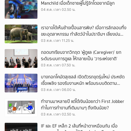
Manchild เมื่อเด็กชายผู้ไม่รู้จักโตอยากมีลูก
04 ส.ค. เวลา 02.50 น.
เราอาจได้เห็นช้างเปื้อนสารพิษ? เมื่อการลักลอบทิ้ง
ขยะอุตสาหกรรม ทำสัตว์ป่าในปราจีนฯ เสี่ยงปน
เปื้อน
03 ส.ค. เวลา 11.25 น.
ถอดบทเรียนจากวิกฤต ‘ผู้ดูแล (Caregiver)’ ยก
ระดับระบบการดูแล ให้กลายเป็น ‘วาระแห่งชาติ’
03 ส.ค. เวลา 07.50 น.
บางกอกโคมัตสุเซลส์ เปิดตัวรถขุดรุ่นใหม่ ประหยัด
เชื้อเพลิง รองรับงานหนัก พร้อมระบบติดตาม
เครื่องจักรผ่านดาวเทียม
03 ส.ค. เวลา 06.00 น.
ทำงานมาหลายปี แต่ได้เงินน้อยกว่า First Jobber
ทำไมการทำงานที่เดิมนานๆ ถึงเงินน้อย?
03 ส.ค. เวลา 02.50 น.
IF และ EF เหล็ก 2 เส้นที่หน้าตาเหมือนกัน เมื่อ