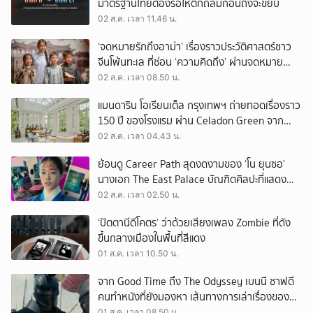
มาตรฐานไทยต้องรอให้ตึกถล่มก่อนถึงจะขยับ
02 ส.ค. เวลา 11.46 น.
‘จดหมายรักถึงอาม่า’ เรื่องราวประวัติศาสตร์ชาว
จีนโพ้นทะเล ที่ซ่อน ‘ความคิดถึง’ ผ่านจดหมาย
‘โพยก๊วน’
02 ส.ค. เวลา 08.50 น.
แมนดาริน โอเรียนเต็ล กรุงเทพฯ ถ่ายทอดเรื่องราว
150 ปี ของโรงแรม ผ่าน Celadon Green จาก
เครื่องศิลาดล
02 ส.ค. เวลา 04.43 น.
ย้อนดู Career Path สุดงดงามของ ‘โน ยุนซอ’
นางเอก The East Palace บัณฑิตศิลปะที่แสดง
เรื่องไหนก็ปัง
02 ส.ค. เวลา 02.50 น.
‘ปัตตานีดีโคตร’ ว่าด้วยเสียงเพลง Zombie ที่ดัง
ขึ้นกลางเมืองในพื้นที่สีแดง
01 ส.ค. เวลา 10.50 น.
จาก Good Time ถึง The Odyssey เบนนี ซาฟดี
คนทำหนังที่ยังมองหา เส้นทางการเล่าเรื่องของตัว
เอง
01 ส.ค. เวลา 08.50 น.