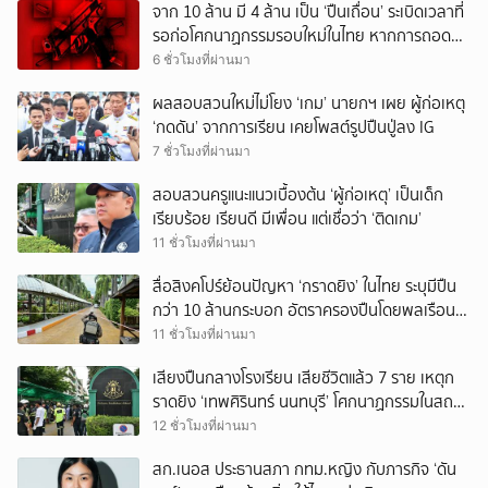
จาก 10 ล้าน มี 4 ล้าน เป็น ‘ปืนเถื่อน’ ระเบิดเวลาที่
รอก่อโศกนาฏกรรมรอบใหม่ในไทย หากการถอดบท
เรียนของรัฐเป็นเพียง ‘ลมปาก’
6 ชั่วโมงที่ผ่านมา
ผลสอบสวนใหม่ไม่โยง ‘เกม’ นายกฯ เผย ผู้ก่อเหตุ
‘กดดัน’ จากการเรียน เคยโพสต์รูปปืนปู่ลง IG
7 ชั่วโมงที่ผ่านมา
สอบสวนครูแนะแนวเบื้องต้น ‘ผู้ก่อเหตุ’ เป็นเด็ก
เรียบร้อย เรียนดี มีเพื่อน แต่เชื่อว่า ‘ติดเกม’
11 ชั่วโมงที่ผ่านมา
สื่อสิงคโปร์ย้อนปัญหา ‘กราดยิง’ ในไทย ระบุมีปืน
กว่า 10 ล้านกระบอก อัตราครองปืนโดยพลเรือน
สูงที่สุดในภูมิภาค
11 ชั่วโมงที่ผ่านมา
เสียงปืนกลางโรงเรียน เสียชีวิตแล้ว 7 ราย เหตุก
ราดยิง ‘เทพศิรินทร์ นนทบุรี’ โศกนาฏกรรมในสถาน
ศึกษา ครั้งที่ 2 ในรอบปี
12 ชั่วโมงที่ผ่านมา
สก.เนอส ประธานสภา กทม.หญิง กับภารกิจ ‘ดัน