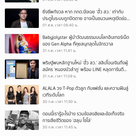
ยิ่งชีพกังวล หาก กกต.นิ่งเฉย ‘ฮั้ว สว.’ เท่ากับ
ประตูในระบบถูกปิดตาย อาจเป็นชนวนเหตุเปิดช่อง
‘ลงถนน’
01 ส.ค. เวลา 06.40 น.
Babyjolystar ผู้นำวัฒนธรรมบนโลกอินเทอร์เน็ต
ของ Gen Alpha ที่คุยสนุกสุดในจักรวาล
31 ก.ค. เวลา 11.41 น.
พริษฐ์พบหลักฐานใหม่ ‘ฮั้ว สว.’ สลิปโอนเงินถึงผู้
สมัคร ‘หนองบัวลำภู’ พร้อม LINE หลุดการันตี
ตำแหน่ง
31 ก.ค. เวลา 11.09 น.
ALALA วง T-Pop ตัวลูก กับแฟชั่น และความฝันสู่
เวทีระดับโลก
30 ก.ค. เวลา 11.50 น.
ตอนนี้เรารู้อะไรบ้าง รวมข้อสงสัยและข้อเท็จจริง
การเสียชีวิตของ ‘ฮลุน โซโล่’
30 ก.ค. เวลา 11.45 น.