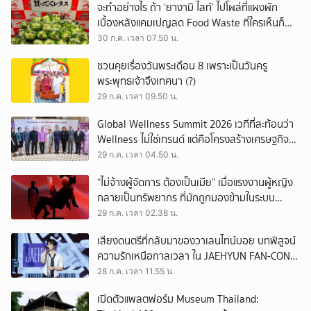
จะทำอย่างไร ถ้า ‘ยางามิ ไลท์’ ไปโผล่ที่แผงผัก
เบื้องหลังแคมเปญลด Food Waste ที่ใครเห็นก็
ต้องหันมอง
30 ก.ค. เวลา 07.50 น.
ชวนคุยเรื่องวันพระเดือน 8 เพราะเป็นวันครู
พระพุทธเจ้าจึงเทศนา (?)
29 ก.ค. เวลา 09.50 น.
Global Wellness Summit 2026 เวทีที่สะท้อนว่า
Wellness ไม่ใช่เทรนด์ แต่คือโครงสร้างเศรษฐกิจ
ใหม่ของโลก
29 ก.ค. เวลา 04.50 น.
“ไม่จ้างผู้จัดการ ต้องเป็นเมีย” เมื่อแรงงานผู้หญิง
กลายเป็นทรัพยากร ที่มักถูกมองข้ามในระบบ
เศรษฐกิจแรงงาน
29 ก.ค. เวลา 02.38 น.
เสียงดนตรีที่กลับมาของวาเลนไทน์บอย บทพิสูจน์
ความรักเหนือกาลเวลา ใน JAEHYUN FAN-CON
TOUR
28 ก.ค. เวลา 11.55 น.
เปิดตัวแพลตฟอร์ม Museum Thailand: