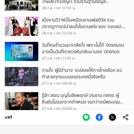
ThaiArch100yrs รวบรวมฐานข้อมูล
สถาปัตยกรรม 100 ปีภาคเหนือ มุ่งขับเคลื่อน
28 ก.ค. เวลา 07.51 น.
Heritage Economy
เมื่องานวิวาห์เป็นเหมือนงานเฟสติวัล รวม
ปรากฏการณ์น่าสนใจในงานแต่ง ของ ‘ณเดชน์-
ญาญ่า’ ทั้ง 3 ครั้ง
28 ก.ค. เวลา 02.50 น.
วันที่คนจำนวนมากเสียใจ เพราะไม่ได้ ‘บัตรคนจน’
อาจเป็นวันที่เราควรหันกลับมามอง ‘บัตรทอง’
27 ก.ค. เวลา 11.50 น.
ถามใจ ‘ผู้มีอำนาจ’ จะปล่อยให้การโกงเลือก สว.
ทำลายทุกระบบของประเทศนี้จริงหรือ
27 ก.ค. เวลา 09.50 น.
รู้จัก สรณ บุญใบชัยพฤกษ์ ประธาน กสทช. ผู้
ยืนยันไม่ออกจากตำแหน่ง จนกว่าจะมีพระบรม
ราชโองการโปรดเกล้าฯ
27 ก.ค. เวลา 09.50 น.
แชร์
บ้านร้อน แต่ไม่อยากออกไปไหน รวมวิธีช่วยให้ที่อยู่
อาศัยเย็นลง อยู่สบาย และประหยัดไฟ
27 ก.ค. เวลา 03.08 น.