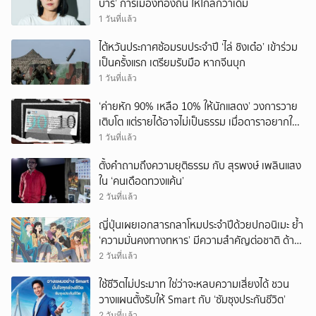
บาร์’ การเมืองท้องถิ่น ให้ไกลกว่าเดิม
1 วันที่แล้ว
ไต้หวันประกาศซ้อมรบประจำปี ‘ไล่ ชิงเต๋อ’ เข้าร่วม
เป็นครั้งแรก เตรียมรับมือ หากจีนบุก
1 วันที่แล้ว
‘ค่ายหัก 90% เหลือ 10% ให้นักแสดง’ วงการวาย
เติบโต แต่รายได้อาจไม่เป็นธรรม เมื่อดาราอยากให้มี
‘สัญญามาตรฐาน’
1 วันที่แล้ว
ตั้งคำถามถึงความยุติธรรม กับ สุรพงษ์ เพลินแสง
ใน ‘คนเดือดทวงแค้น’
2 วันที่แล้ว
ญี่ปุ่นเผยเอกสารกลาโหมประจำปีด้วยปกอนิเมะ ย้ำ
‘ความมั่นคงทางทหาร’ มีความสำคัญต่อชาติ ด้าน
จีนเตือน ขออย่าซ้ำรอยประวัติศาสตร์
2 วันที่แล้ว
ใช้ชีวิตไม่ประมาท ใช่ว่าจะหลบความเสี่ยงได้ ชวน
วางแผนตั้งรับให้ Smart กับ ‘ซัมซุงประกันชีวิต’
2 วันที่แล้ว