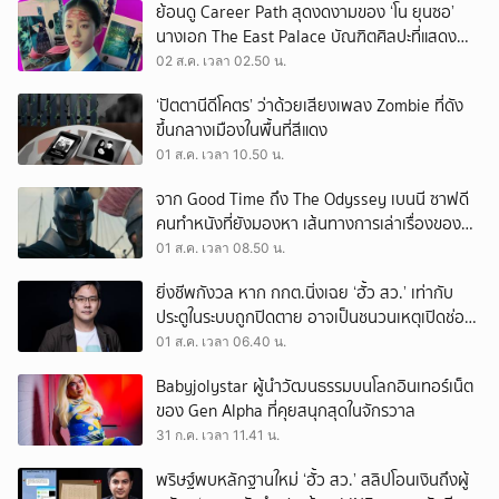
ย้อนดู Career Path สุดงดงามของ ‘โน ยุนซอ’
นางเอก The East Palace บัณฑิตศิลปะที่แสดง
เรื่องไหนก็ปัง
02 ส.ค. เวลา 02.50 น.
‘ปัตตานีดีโคตร’ ว่าด้วยเสียงเพลง Zombie ที่ดัง
ขึ้นกลางเมืองในพื้นที่สีแดง
01 ส.ค. เวลา 10.50 น.
จาก Good Time ถึง The Odyssey เบนนี ซาฟดี
คนทำหนังที่ยังมองหา เส้นทางการเล่าเรื่องของตัว
เอง
01 ส.ค. เวลา 08.50 น.
ยิ่งชีพกังวล หาก กกต.นิ่งเฉย ‘ฮั้ว สว.’ เท่ากับ
ประตูในระบบถูกปิดตาย อาจเป็นชนวนเหตุเปิดช่อง
‘ลงถนน’
01 ส.ค. เวลา 06.40 น.
Babyjolystar ผู้นำวัฒนธรรมบนโลกอินเทอร์เน็ต
ของ Gen Alpha ที่คุยสนุกสุดในจักรวาล
31 ก.ค. เวลา 11.41 น.
พริษฐ์พบหลักฐานใหม่ ‘ฮั้ว สว.’ สลิปโอนเงินถึงผู้