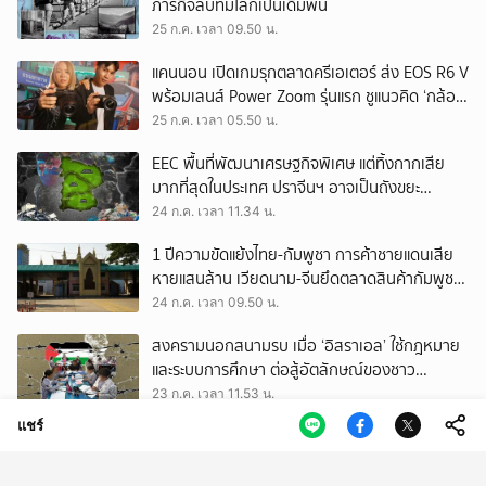
ภารกิจลับที่มีโลกเป็นเดิมพัน
25 ก.ค. เวลา 09.50 น.
แคนนอน เปิดเกมรุกตลาดครีเอเตอร์ ส่ง EOS R6 V
พร้อมเลนส์ Power Zoom รุ่นแรก ชูแนวคิด ‘กล้อง
เดียว เอา(ทุก)เรื่อง’
25 ก.ค. เวลา 05.50 น.
EEC พื้นที่พัฒนาเศรษฐกิจพิเศษ แต่ทิ้งกากเสีย
มากที่สุดในประเทศ ปราจีนฯ อาจเป็นถังขยะ
อุตสาหกรรมใบใหม่?
24 ก.ค. เวลา 11.34 น.
1 ปีความขัดแย้งไทย-กัมพูชา การค้าชายแดนเสีย
หายแสนล้าน เวียดนาม-จีนยึดตลาดสินค้ากัมพูชา
ทดแทนสินค้าไทย
24 ก.ค. เวลา 09.50 น.
สงครามนอกสนามรบ เมื่อ ‘อิสราเอล’ ใช้กฎหมาย
และระบบการศึกษา ต่อสู้อัตลักษณ์ของชาว
ปาเลสไตน์
23 ก.ค. เวลา 11.53 น.
แชร์
‘เล่าจ๋า’ เรือนหนวดและขวดสุรา ของผู้พิพากษา
สวมฮิญาบ
23 ก.ค. เวลา 10.50 น.