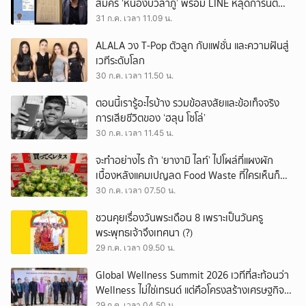
สมัคร ‘หนองบัวลำภู’ พร้อม LINE หลุดการันตี
ตำแหน่ง
31 ก.ค. เวลา 11.09 น.
ALALA วง T-Pop ตัวลูก กับแฟชั่น และความฝันสู่
เวทีระดับโลก
30 ก.ค. เวลา 11.50 น.
ตอนนี้เรารู้อะไรบ้าง รวมข้อสงสัยและข้อเท็จจริง
การเสียชีวิตของ ‘ฮลุน โซโล่’
30 ก.ค. เวลา 11.45 น.
จะทำอย่างไร ถ้า ‘ยางามิ ไลท์’ ไปโผล่ที่แผงผัก
เบื้องหลังแคมเปญลด Food Waste ที่ใครเห็นก็
ต้องหันมอง
30 ก.ค. เวลา 07.50 น.
ชวนคุยเรื่องวันพระเดือน 8 เพราะเป็นวันครู
พระพุทธเจ้าจึงเทศนา (?)
29 ก.ค. เวลา 09.50 น.
Global Wellness Summit 2026 เวทีที่สะท้อนว่า
Wellness ไม่ใช่เทรนด์ แต่คือโครงสร้างเศรษฐกิจ
ใหม่ของโลก
29 ก.ค. เวลา 04.50 น.