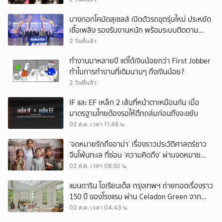
บางกอกโคมัตสุเซลส์ เปิดตัวรถขุดรุ่นใหม่ ประหยัด
เชื้อเพลิง รองรับงานหนัก พร้อมระบบติดตาม
เครื่องจักรผ่านดาวเทียม
2 วันที่แล้ว
ทำงานมาหลายปี แต่ได้เงินน้อยกว่า First Jobber
ทำไมการทำงานที่เดิมนานๆ ถึงเงินน้อย?
2 วันที่แล้ว
IF และ EF เหล็ก 2 เส้นที่หน้าตาเหมือนกัน เมื่อ
มาตรฐานไทยต้องรอให้ตึกถล่มก่อนถึงจะขยับ
02 ส.ค. เวลา 11.46 น.
‘จดหมายรักถึงอาม่า’ เรื่องราวประวัติศาสตร์ชาว
จีนโพ้นทะเล ที่ซ่อน ‘ความคิดถึง’ ผ่านจดหมาย
‘โพยก๊วน’
02 ส.ค. เวลา 08.50 น.
แมนดาริน โอเรียนเต็ล กรุงเทพฯ ถ่ายทอดเรื่องราว
150 ปี ของโรงแรม ผ่าน Celadon Green จาก
เครื่องศิลาดล
02 ส.ค. เวลา 04.43 น.