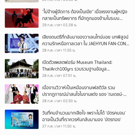
“ไม่จ้างผู้จัดการ ต้องเป็นเมีย” เมื่อแรงงานผู้หญิง
กลายเป็นทรัพยากร ที่มักถูกมองข้ามในระบบ
เศรษฐกิจแรงงาน
29 ก.ค. เวลา 02.38 น.
เสียงดนตรีที่กลับมาของวาเลนไทน์บอย บทพิสูจน์
ความรักเหนือกาลเวลา ใน JAEHYUN FAN-CON
TOUR
28 ก.ค. เวลา 11.55 น.
เปิดตัวแพลตฟอร์ม Museum Thailand:
ThaiArch100yrs รวบรวมฐานข้อมูล
สถาปัตยกรรม 100 ปีภาคเหนือ มุ่งขับเคลื่อน
28 ก.ค. เวลา 07.51 น.
Heritage Economy
เมื่องานวิวาห์เป็นเหมือนงานเฟสติวัล รวม
ปรากฏการณ์น่าสนใจในงานแต่ง ของ ‘ณเดชน์-
ญาญ่า’ ทั้ง 3 ครั้ง
28 ก.ค. เวลา 02.50 น.
วันที่คนจำนวนมากเสียใจ เพราะไม่ได้ ‘บัตรคนจน’
อาจเป็นวันที่เราควรหันกลับมามอง ‘บัตรทอง’
27 ก.ค. เวลา 11.50 น.