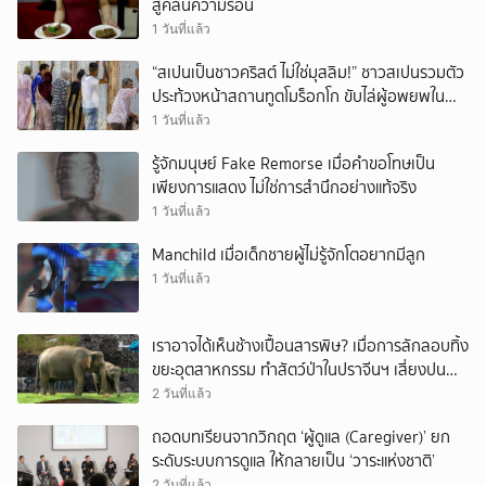
สู้คลื่นความร้อน
1 วันที่แล้ว
“สเปนเป็นชาวคริสต์ ไม่ใช่มุสลิม!” ชาวสเปนรวมตัว
ประท้วงหน้าสถานทูตโมร็อกโก ขับไล่ผู้อพยพใน
เมืองเซวตาออกนอกประเทศ
1 วันที่แล้ว
รู้จักมนุษย์ Fake Remorse เมื่อคำขอโทษเป็น
เพียงการแสดง ไม่ใช่การสำนึกอย่างแท้จริง
1 วันที่แล้ว
Manchild เมื่อเด็กชายผู้ไม่รู้จักโตอยากมีลูก
1 วันที่แล้ว
เราอาจได้เห็นช้างเปื้อนสารพิษ? เมื่อการลักลอบทิ้ง
ขยะอุตสาหกรรม ทำสัตว์ป่าในปราจีนฯ เสี่ยงปน
เปื้อน
2 วันที่แล้ว
ถอดบทเรียนจากวิกฤต ‘ผู้ดูแล (Caregiver)’ ยก
ระดับระบบการดูแล ให้กลายเป็น ‘วาระแห่งชาติ’
2 วันที่แล้ว