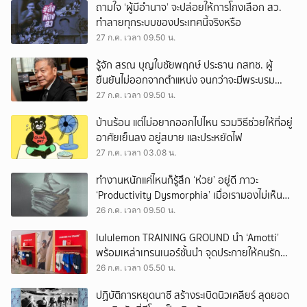
ถามใจ ‘ผู้มีอำนาจ’ จะปล่อยให้การโกงเลือก สว.
ทำลายทุกระบบของประเทศนี้จริงหรือ
27 ก.ค. เวลา 09.50 น.
รู้จัก สรณ บุญใบชัยพฤกษ์ ประธาน กสทช. ผู้
ยืนยันไม่ออกจากตำแหน่ง จนกว่าจะมีพระบรม
ราชโองการโปรดเกล้าฯ
27 ก.ค. เวลา 09.50 น.
บ้านร้อน แต่ไม่อยากออกไปไหน รวมวิธีช่วยให้ที่อยู่
อาศัยเย็นลง อยู่สบาย และประหยัดไฟ
27 ก.ค. เวลา 03.08 น.
ทำงานหนักแค่ไหนก็รู้สึก ‘ห่วย’ อยู่ดี ภาวะ
‘Productivity Dysmorphia’ เมื่อเรามองไม่เห็น
ความสำเร็จของตัวเอง
26 ก.ค. เวลา 09.50 น.
lululemon TRAINING GROUND นำ ‘Amotti’
พร้อมเหล่าเทรนเนอร์ชั้นนำ จุดประกายให้คนรัก
สุขภาพ ผ่านแนวคิด ‘Yet’
26 ก.ค. เวลา 05.50 น.
ปฏิบัติการหยุดนาซี สร้างระเบิดนิวเคลียร์ สุดยอด