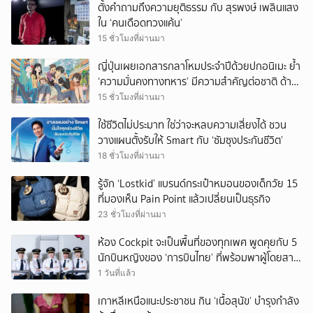
ตั้งคำถามถึงความยุติธรรม กับ สุรพงษ์ เพลินแสง
ใน ‘คนเดือดทวงแค้น’
15 ชั่วโมงที่ผ่านมา
ญี่ปุ่นเผยเอกสารกลาโหมประจำปีด้วยปกอนิเมะ ย้ำ
‘ความมั่นคงทางทหาร’ มีความสำคัญต่อชาติ ด้าน
จีนเตือน ขออย่าซ้ำรอยประวัติศาสตร์
15 ชั่วโมงที่ผ่านมา
ใช้ชีวิตไม่ประมาท ใช่ว่าจะหลบความเสี่ยงได้ ชวน
วางแผนตั้งรับให้ Smart กับ ‘ซัมซุงประกันชีวิต’
18 ชั่วโมงที่ผ่านมา
รู้จัก ‘Lostkid’ แบรนด์กระเป๋าหมอนของเด็กวัย 15
ที่มองเห็น Pain Point แล้วเปลี่ยนเป็นธุรกิจ
23 ชั่วโมงที่ผ่านมา
ห้อง Cockpit จะเป็นพื้นที่ของทุกเพศ พูดคุยกับ 5
นักบินหญิงของ ‘การบินไทย’ ที่พร้อมพาผู้โดยสาร
บินไปทั่วโลก
1 วันที่แล้ว
เกาหลีเหนือแนะประชาชน กิน ‘เนื้อสุนัข’ บำรุงกำลัง