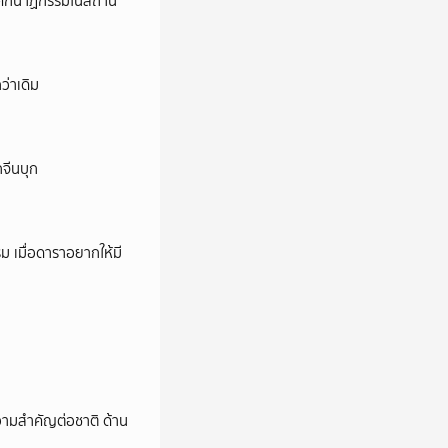
ี’ โศกนาฏกรรมในสถาน
ว่าเดิม
กจีนบุก
ม เมื่อดาราอยากให้มี
วามสำคัญต่อชาติ ด้าน