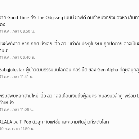
จาก Good Time ถึง The Odyssey เบนนี ซาฟดี คนทำหนังที่ยังมองหา เส้นทาง
เอง
01 ส.ค. เวลา 08.50 น.
ยิ่งชีพกังวล หาก กกต.นิ่งเฉย ‘ฮั้ว สว.’ เท่ากับประตูในระบบถูกปิดตาย อาจเป็
ถนน’
01 ส.ค. เวลา 06.40 น.
Babyjolystar ผู้นำวัฒนธรรมบนโลกอินเทอร์เน็ต ของ Gen Alpha ที่คุยสนุกส
31 ก.ค. เวลา 11.41 น.
พริษฐ์พบหลักฐานใหม่ ‘ฮั้ว สว.’ สลิปโอนเงินถึงผู้สมัคร ‘หนองบัวลำภู’ พร้อม 
ตำแหน่ง
31 ก.ค. เวลา 11.09 น.
ALALA วง T-Pop ตัวลูก กับแฟชั่น และความฝันสู่เวทีระดับโลก
30 ก.ค. เวลา 11.50 น.