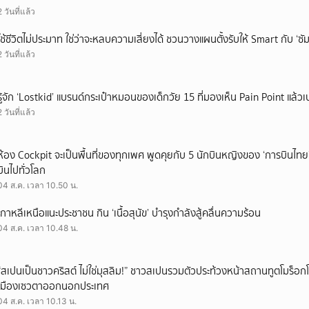
2 วันที่แล้ว
ใช้ชีวิตไม่ประมาท ใช่ว่าจะหลบความเสี่ยงได้ ชวนวางแผนตั้งรับให้ Smart กับ ‘ซัม
2 วันที่แล้ว
รู้จัก ‘Lostkid’ แบรนด์กระเป๋าหมอนของเด็กวัย 15 ที่มองเห็น Pain Point แล้วเป
2 วันที่แล้ว
ห้อง Cockpit จะเป็นพื้นที่ของทุกเพศ พูดคุยกับ 5 นักบินหญิงของ ‘การบินไทย
บินไปทั่วโลก
04 ส.ค. เวลา 10.50 น.
เกาหลีเหนือแนะประชาชน กิน ‘เนื้อสุนัข’ บำรุงกำลังสู้คลื่นความร้อน
04 ส.ค. เวลา 10.48 น.
“สเปนเป็นชาวคริสต์ ไม่ใช่มุสลิม!” ชาวสเปนรวมตัวประท้วงหน้าสถานทูตโมร็อกโ
เมืองเซวตาออกนอกประเทศ
04 ส.ค. เวลา 10.13 น.