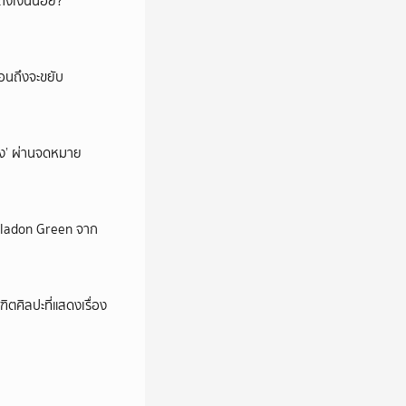
ึงเงินน้อย?
่อนถึงจะขยับ
ถึง’ ผ่านจดหมาย
Celadon Green จาก
ตศิลปะที่แสดงเรื่อง