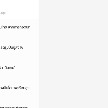
งสุด
หม่ในไทย หากการถอดบท
ต์รูปปืนปู่ลง IG
ว่า ‘ติดเกม’
ครองปืนโดยพลเรือนสูง