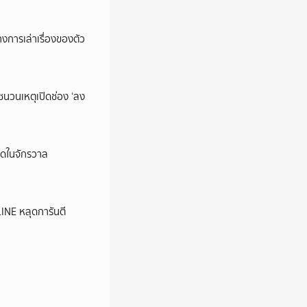
การเล่าเรื่องของตัว
นชนวนเหตุเปิดช่อง ‘ลง
ุดในจักรวาล
LINE หลุดการันตี