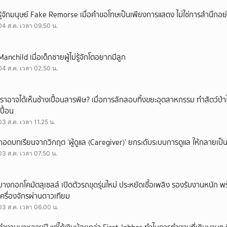
รู้จักมนุษย์ Fake Remorse เมื่อคำขอโทษเป็นเพียงการแสดง ไม่ใช่การสำนึกอย่
04 ส.ค. เวลา 09.50 น.
Manchild เมื่อเด็กชายผู้ไม่รู้จักโตอยากมีลูก
04 ส.ค. เวลา 02.50 น.
เราอาจได้เห็นช้างเปื้อนสารพิษ? เมื่อการลักลอบทิ้งขยะอุตสาหกรรม ทำสัตว์ป่า
เปื้อน
03 ส.ค. เวลา 11.25 น.
ถอดบทเรียนจากวิกฤต ‘ผู้ดูแล (Caregiver)’ ยกระดับระบบการดูแล ให้กลายเป็น 
03 ส.ค. เวลา 07.50 น.
บางกอกโคมัตสุเซลส์ เปิดตัวรถขุดรุ่นใหม่ ประหยัดเชื้อเพลิง รองรับงานหนัก 
เครื่องจักรผ่านดาวเทียม
03 ส.ค. เวลา 06.00 น.