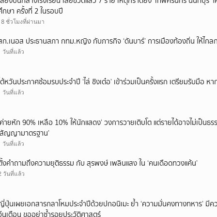
เสียงปืนกลางโรงเรียน เสียชีวิตแล้ว 7 ราย เหตุกราดยิง ‘เทพศิรินทร์ นนทบุร
ศึกษา ครั้งที่ 2 ในรอบปี
18 ชั่วโมงที่ผ่านมา
สก.เนอส ประธานสภา กทม.หญิง กับภารกิจ ‘ดันบาร์’ การเมืองท้องถิ่น ให้ไกลก
1 วันที่แล้ว
ไต้หวันประกาศซ้อมรบประจำปี ‘ไล่ ชิงเต๋อ’ เข้าร่วมเป็นครั้งแรก เตรียมรับมือ หา
1 วันที่แล้ว
‘ค่ายหัก 90% เหลือ 10% ให้นักแสดง’ วงการวายเติบโต แต่รายได้อาจไม่เป็นธรร
‘สัญญามาตรฐาน’
1 วันที่แล้ว
ตั้งคำถามถึงความยุติธรรม กับ สุรพงษ์ เพลินแสง ใน ‘คนเดือดทวงแค้น’
2 วันที่แล้ว
ญี่ปุ่นเผยเอกสารกลาโหมประจำปีด้วยปกอนิเมะ ย้ำ ‘ความมั่นคงทางทหาร’ มีค
จีนเตือน ขออย่าซ้ำรอยประวัติศาสตร์