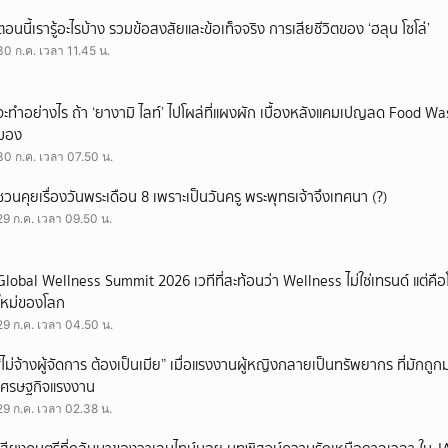
ตอนนี้เรารู้อะไรบ้าง รวมข้อสงสัยและข้อเท็จจริง การเสียชีวิตของ ‘ฮลุน โซโล่’
30 ก.ค. เวลา 11.45 น.
จะทำอย่างไร ถ้า ‘ยางามิ ไลท์’ ไปโผล่ที่แผงผัก เบื้องหลังแคมเปญลด Food Wast
มอง
30 ก.ค. เวลา 07.50 น.
ชวนคุยเรื่องวันพระเดือน 8 เพราะเป็นวันครู พระพุทธเจ้าจึงเทศนา (?)
29 ก.ค. เวลา 09.50 น.
Global Wellness Summit 2026 เวทีที่สะท้อนว่า Wellness ไม่ใช่เทรนด์ แต่คื
ใหม่ของโลก
29 ก.ค. เวลา 04.50 น.
“ไม่จ้างผู้จัดการ ต้องเป็นเมีย” เมื่อแรงงานผู้หญิงกลายเป็นทรัพยากร ที่มักถ
เศรษฐกิจแรงงาน
29 ก.ค. เวลา 02.38 น.