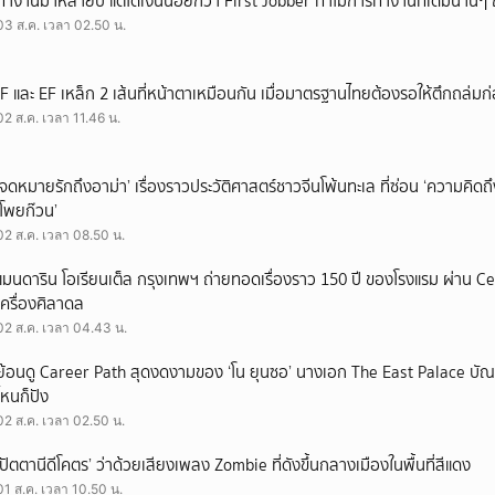
ทำงานมาหลายปี แต่ได้เงินน้อยกว่า First Jobber ทำไมการทำงานที่เดิมนานๆ ถ
03 ส.ค. เวลา 02.50 น.
IF และ EF เหล็ก 2 เส้นที่หน้าตาเหมือนกัน เมื่อมาตรฐานไทยต้องรอให้ตึกถล่มก
02 ส.ค. เวลา 11.46 น.
‘จดหมายรักถึงอาม่า’ เรื่องราวประวัติศาสตร์ชาวจีนโพ้นทะเล ที่ซ่อน ‘ความคิด
‘โพยก๊วน’
02 ส.ค. เวลา 08.50 น.
แมนดาริน โอเรียนเต็ล กรุงเทพฯ ถ่ายทอดเรื่องราว 150 ปี ของโรงแรม ผ่าน 
เครื่องศิลาดล
02 ส.ค. เวลา 04.43 น.
ย้อนดู Career Path สุดงดงามของ ‘โน ยุนซอ’ นางเอก The East Palace บัณฑิ
ไหนก็ปัง
02 ส.ค. เวลา 02.50 น.
‘ปัตตานีดีโคตร’ ว่าด้วยเสียงเพลง Zombie ที่ดังขึ้นกลางเมืองในพื้นที่สีแดง
01 ส.ค. เวลา 10.50 น.