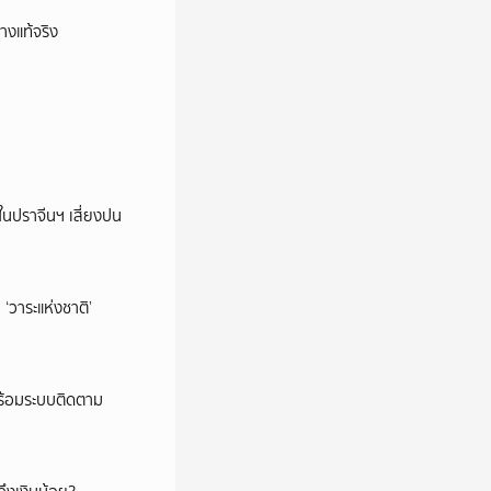
างแท้จริง
ในปราจีนฯ เสี่ยงปน
‘วาระแห่งชาติ’
พร้อมระบบติดตาม