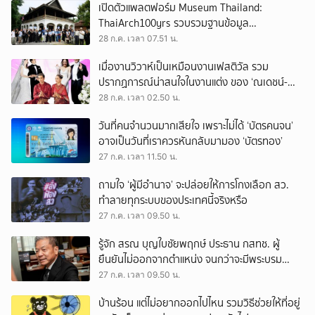
เปิดตัวแพลตฟอร์ม Museum Thailand:
ThaiArch100yrs รวบรวมฐานข้อมูล
สถาปัตยกรรม 100 ปีภาคเหนือ มุ่งขับเคลื่อน
28 ก.ค. เวลา 07.51 น.
Heritage Economy
เมื่องานวิวาห์เป็นเหมือนงานเฟสติวัล รวม
ปรากฏการณ์น่าสนใจในงานแต่ง ของ ‘ณเดชน์-
ญาญ่า’ ทั้ง 3 ครั้ง
28 ก.ค. เวลา 02.50 น.
วันที่คนจำนวนมากเสียใจ เพราะไม่ได้ ‘บัตรคนจน’
อาจเป็นวันที่เราควรหันกลับมามอง ‘บัตรทอง’
27 ก.ค. เวลา 11.50 น.
ถามใจ ‘ผู้มีอำนาจ’ จะปล่อยให้การโกงเลือก สว.
ทำลายทุกระบบของประเทศนี้จริงหรือ
27 ก.ค. เวลา 09.50 น.
รู้จัก สรณ บุญใบชัยพฤกษ์ ประธาน กสทช. ผู้
ยืนยันไม่ออกจากตำแหน่ง จนกว่าจะมีพระบรม
ราชโองการโปรดเกล้าฯ
27 ก.ค. เวลา 09.50 น.
บ้านร้อน แต่ไม่อยากออกไปไหน รวมวิธีช่วยให้ที่อยู่