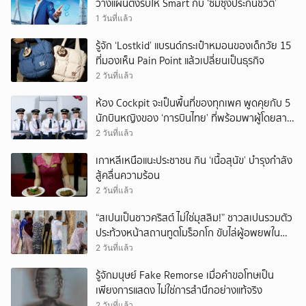
วางแผนตั้งรับให้ Smart กับ ‘ซัมซุงประกันชีวิต’
1 วันที่แล้ว
รู้จัก ‘Lostkid’ แบรนด์กระเป๋าหมอนของเด็กวัย 15
ที่มองเห็น Pain Point แล้วเปลี่ยนเป็นธุรกิจ
2 วันที่แล้ว
ห้อง Cockpit จะเป็นพื้นที่ของทุกเพศ พูดคุยกับ 5
นักบินหญิงของ ‘การบินไทย’ ที่พร้อมพาผู้โดยสาร
บินไปทั่วโลก
2 วันที่แล้ว
เกาหลีเหนือแนะประชาชน กิน ‘เนื้อสุนัข’ บำรุงกำลัง
สู้คลื่นความร้อน
2 วันที่แล้ว
“สเปนเป็นชาวคริสต์ ไม่ใช่มุสลิม!” ชาวสเปนรวมตัว
ประท้วงหน้าสถานทูตโมร็อกโก ขับไล่ผู้อพยพใน
เมืองเซวตาออกนอกประเทศ
2 วันที่แล้ว
รู้จักมนุษย์ Fake Remorse เมื่อคำขอโทษเป็น
เพียงการแสดง ไม่ใช่การสำนึกอย่างแท้จริง
2 วันที่แล้ว