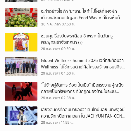
จะทำอย่างไร ถ้า ‘ยางามิ ไลท์’ ไปโผล่ที่แผงผัก
เบื้องหลังแคมเปญลด Food Waste ที่ใครเห็นก็
ต้องหันมอง
30 ก.ค. เวลา 07.50 น.
ชวนคุยเรื่องวันพระเดือน 8 เพราะเป็นวันครู
พระพุทธเจ้าจึงเทศนา (?)
29 ก.ค. เวลา 09.50 น.
Global Wellness Summit 2026 เวทีที่สะท้อนว่า
Wellness ไม่ใช่เทรนด์ แต่คือโครงสร้างเศรษฐกิจ
ใหม่ของโลก
29 ก.ค. เวลา 04.50 น.
“ไม่จ้างผู้จัดการ ต้องเป็นเมีย” เมื่อแรงงานผู้หญิง
กลายเป็นทรัพยากร ที่มักถูกมองข้ามในระบบ
เศรษฐกิจแรงงาน
29 ก.ค. เวลา 02.38 น.
เสียงดนตรีที่กลับมาของวาเลนไทน์บอย บทพิสูจน์
ความรักเหนือกาลเวลา ใน JAEHYUN FAN-CON
TOUR
28 ก.ค. เวลา 11.55 น.