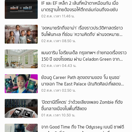
IF และ EF เหล็ก 2 เส้นที่หน้าตาเหมือนกัน เมื่อ
มาตรฐานไทยต้องรอให้ตึกถล่มก่อนถึงจะขยับ
02 ส.ค. เวลา 11.46 น.
‘จดหมายรักถึงอาม่า’ เรื่องราวประวัติศาสตร์ชาว
จีนโพ้นทะเล ที่ซ่อน ‘ความคิดถึง’ ผ่านจดหมาย
‘โพยก๊วน’
02 ส.ค. เวลา 08.50 น.
แมนดาริน โอเรียนเต็ล กรุงเทพฯ ถ่ายทอดเรื่องราว
150 ปี ของโรงแรม ผ่าน Celadon Green จาก
เครื่องศิลาดล
02 ส.ค. เวลา 04.43 น.
ย้อนดู Career Path สุดงดงามของ ‘โน ยุนซอ’
นางเอก The East Palace บัณฑิตศิลปะที่แสดง
เรื่องไหนก็ปัง
02 ส.ค. เวลา 02.50 น.
‘ปัตตานีดีโคตร’ ว่าด้วยเสียงเพลง Zombie ที่ดัง
ขึ้นกลางเมืองในพื้นที่สีแดง
01 ส.ค. เวลา 10.50 น.
จาก Good Time ถึง The Odyssey เบนนี ซาฟดี