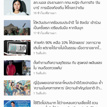
สก.เนอส ประธานสภา กทม.หญิง กับภารกิจ ‘ดัน
บาร์’ การเมืองท้องถิ่น ให้ไกลกว่าเดิม
16 ชั่วโมงที่ผ่านมา
ไต้หวันประกาศซ้อมรบประจำปี ‘ไล่ ชิงเต๋อ’ เข้าร่วม
เป็นครั้งแรก เตรียมรับมือ หากจีนบุก
17 ชั่วโมงที่ผ่านมา
‘ค่ายหัก 90% เหลือ 10% ให้นักแสดง’ วงการวาย
เติบโต แต่รายได้อาจไม่เป็นธรรม เมื่อดาราอยากให้มี
‘สัญญามาตรฐาน’
1 วันที่แล้ว
ตั้งคำถามถึงความยุติธรรม กับ สุรพงษ์ เพลินแสง
ใน ‘คนเดือดทวงแค้น’
1 วันที่แล้ว
ญี่ปุ่นเผยเอกสารกลาโหมประจำปีด้วยปกอนิเมะ ย้ำ
‘ความมั่นคงทางทหาร’ มีความสำคัญต่อชาติ ด้าน
จีนเตือน ขออย่าซ้ำรอยประวัติศาสตร์
1 วันที่แล้ว
ใช้ชีวิตไม่ประมาท ใช่ว่าจะหลบความเสี่ยงได้ ชวน