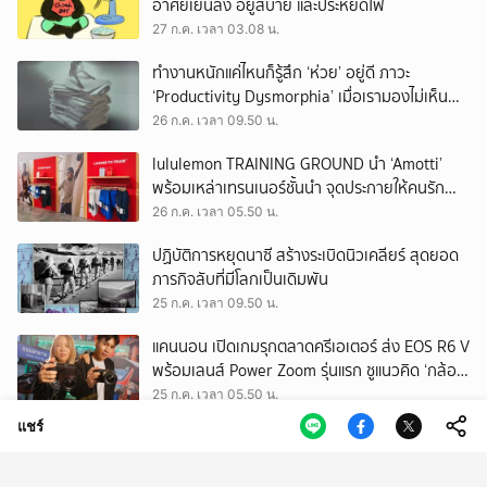
อาศัยเย็นลง อยู่สบาย และประหยัดไฟ
27 ก.ค. เวลา 03.08 น.
ทำงานหนักแค่ไหนก็รู้สึก ‘ห่วย’ อยู่ดี ภาวะ
‘Productivity Dysmorphia’ เมื่อเรามองไม่เห็น
ความสำเร็จของตัวเอง
26 ก.ค. เวลา 09.50 น.
lululemon TRAINING GROUND นำ ‘Amotti’
พร้อมเหล่าเทรนเนอร์ชั้นนำ จุดประกายให้คนรัก
สุขภาพ ผ่านแนวคิด ‘Yet’
26 ก.ค. เวลา 05.50 น.
ปฏิบัติการหยุดนาซี สร้างระเบิดนิวเคลียร์ สุดยอด
ภารกิจลับที่มีโลกเป็นเดิมพัน
25 ก.ค. เวลา 09.50 น.
แคนนอน เปิดเกมรุกตลาดครีเอเตอร์ ส่ง EOS R6 V
พร้อมเลนส์ Power Zoom รุ่นแรก ชูแนวคิด ‘กล้อง
เดียว เอา(ทุก)เรื่อง’
25 ก.ค. เวลา 05.50 น.
แชร์
EEC พื้นที่พัฒนาเศรษฐกิจพิเศษ แต่ทิ้งกากเสีย
มากที่สุดในประเทศ ปราจีนฯ อาจเป็นถังขยะ
อุตสาหกรรมใบใหม่?
24 ก.ค. เวลา 11.34 น.