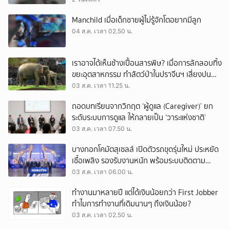
Manchild เมื่อเด็กชายผู้ไม่รู้จักโตอยากมีลูก
04 ส.ค. เวลา 02.50 น.
เราอาจได้เห็นช้างเปื้อนสารพิษ? เมื่อการลักลอบทิ้ง
ขยะอุตสาหกรรม ทำสัตว์ป่าในปราจีนฯ เสี่ยงปน
เปื้อน
03 ส.ค. เวลา 11.25 น.
ถอดบทเรียนจากวิกฤต ‘ผู้ดูแล (Caregiver)’ ยก
ระดับระบบการดูแล ให้กลายเป็น ‘วาระแห่งชาติ’
03 ส.ค. เวลา 07.50 น.
บางกอกโคมัตสุเซลส์ เปิดตัวรถขุดรุ่นใหม่ ประหยัด
เชื้อเพลิง รองรับงานหนัก พร้อมระบบติดตาม
เครื่องจักรผ่านดาวเทียม
03 ส.ค. เวลา 06.00 น.
ทำงานมาหลายปี แต่ได้เงินน้อยกว่า First Jobber
ทำไมการทำงานที่เดิมนานๆ ถึงเงินน้อย?
03 ส.ค. เวลา 02.50 น.