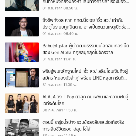
คนทำหนังที่ยังมองหา เส้นทางการเล่าเรื่องของตัว
เอง
01 ส.ค. เวลา 08.50 น.
ยิ่งชีพกังวล หาก กกต.นิ่งเฉย ‘ฮั้ว สว.’ เท่ากับ
ประตูในระบบถูกปิดตาย อาจเป็นชนวนเหตุเปิดช่อง
‘ลงถนน’
01 ส.ค. เวลา 06.40 น.
Babyjolystar ผู้นำวัฒนธรรมบนโลกอินเทอร์เน็ต
ของ Gen Alpha ที่คุยสนุกสุดในจักรวาล
31 ก.ค. เวลา 11.41 น.
พริษฐ์พบหลักฐานใหม่ ‘ฮั้ว สว.’ สลิปโอนเงินถึงผู้
สมัคร ‘หนองบัวลำภู’ พร้อม LINE หลุดการันตี
ตำแหน่ง
31 ก.ค. เวลา 11.09 น.
ALALA วง T-Pop ตัวลูก กับแฟชั่น และความฝันสู่
เวทีระดับโลก
30 ก.ค. เวลา 11.50 น.
ตอนนี้เรารู้อะไรบ้าง รวมข้อสงสัยและข้อเท็จจริง
การเสียชีวิตของ ‘ฮลุน โซโล่’
30 ก.ค. เวลา 11.45 น.