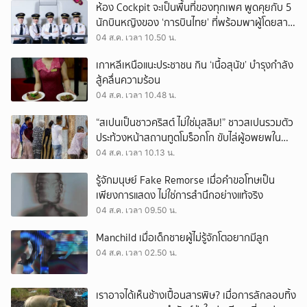
ห้อง Cockpit จะเป็นพื้นที่ของทุกเพศ พูดคุยกับ 5
นักบินหญิงของ ‘การบินไทย’ ที่พร้อมพาผู้โดยสาร
บินไปทั่วโลก
04 ส.ค. เวลา 10.50 น.
เกาหลีเหนือแนะประชาชน กิน ‘เนื้อสุนัข’ บำรุงกำลัง
สู้คลื่นความร้อน
04 ส.ค. เวลา 10.48 น.
“สเปนเป็นชาวคริสต์ ไม่ใช่มุสลิม!” ชาวสเปนรวมตัว
ประท้วงหน้าสถานทูตโมร็อกโก ขับไล่ผู้อพยพใน
เมืองเซวตาออกนอกประเทศ
04 ส.ค. เวลา 10.13 น.
รู้จักมนุษย์ Fake Remorse เมื่อคำขอโทษเป็น
เพียงการแสดง ไม่ใช่การสำนึกอย่างแท้จริง
04 ส.ค. เวลา 09.50 น.
Manchild เมื่อเด็กชายผู้ไม่รู้จักโตอยากมีลูก
04 ส.ค. เวลา 02.50 น.
เราอาจได้เห็นช้างเปื้อนสารพิษ? เมื่อการลักลอบทิ้ง