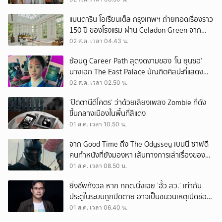
แมนดาริน โอเรียนเต็ล กรุงเทพฯ ถ่ายทอดเรื่องราว
150 ปี ของโรงแรม ผ่าน Celadon Green จาก
เครื่องศิลาดล
02 ส.ค. เวลา 04.43 น.
ย้อนดู Career Path สุดงดงามของ ‘โน ยุนซอ’
นางเอก The East Palace บัณฑิตศิลปะที่แสดง
เรื่องไหนก็ปัง
02 ส.ค. เวลา 02.50 น.
‘ปัตตานีดีโคตร’ ว่าด้วยเสียงเพลง Zombie ที่ดัง
ขึ้นกลางเมืองในพื้นที่สีแดง
01 ส.ค. เวลา 10.50 น.
จาก Good Time ถึง The Odyssey เบนนี ซาฟดี
คนทำหนังที่ยังมองหา เส้นทางการเล่าเรื่องของตัว
เอง
01 ส.ค. เวลา 08.50 น.
ยิ่งชีพกังวล หาก กกต.นิ่งเฉย ‘ฮั้ว สว.’ เท่ากับ
ประตูในระบบถูกปิดตาย อาจเป็นชนวนเหตุเปิดช่อง
‘ลงถนน’
01 ส.ค. เวลา 06.40 น.