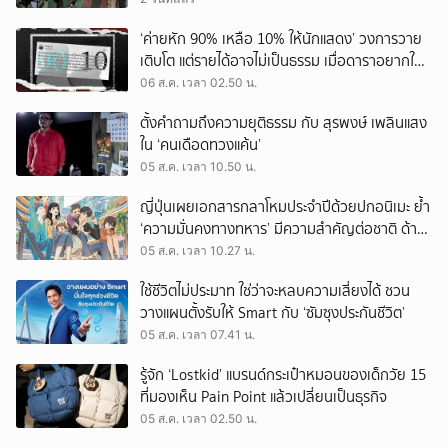
‘ค่ายหัก 90% เหลือ 10% ให้นักแสดง’ วงการวาย
เติบโต แต่รายได้อาจไม่เป็นธรรม เมื่อดาราอยากให้มี
‘สัญญามาตรฐาน’
06 ส.ค. เวลา 02.50 น.
ตั้งคำถามถึงความยุติธรรม กับ สุรพงษ์ เพลินแสง
ใน ‘คนเดือดทวงแค้น’
05 ส.ค. เวลา 10.50 น.
ญี่ปุ่นเผยเอกสารกลาโหมประจำปีด้วยปกอนิเมะ ย้ำ
‘ความมั่นคงทางทหาร’ มีความสำคัญต่อชาติ ด้าน
จีนเตือน ขออย่าซ้ำรอยประวัติศาสตร์
05 ส.ค. เวลา 10.27 น.
ใช้ชีวิตไม่ประมาท ใช่ว่าจะหลบความเสี่ยงได้ ชวน
วางแผนตั้งรับให้ Smart กับ ‘ซัมซุงประกันชีวิต’
05 ส.ค. เวลา 07.41 น.
รู้จัก ‘Lostkid’ แบรนด์กระเป๋าหมอนของเด็กวัย 15
ที่มองเห็น Pain Point แล้วเปลี่ยนเป็นธุรกิจ
05 ส.ค. เวลา 02.50 น.