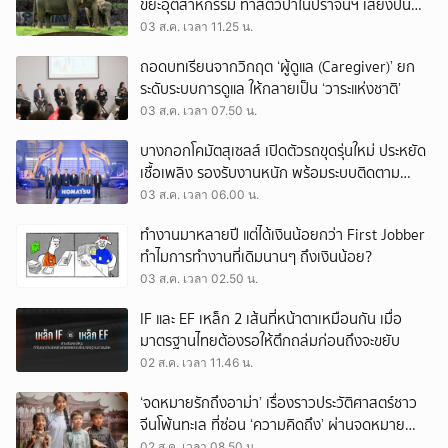
ขยะอุตสาหกรรม ทำสัตว์ป่าในปราจีนฯ เสี่ยงปน
เปื้อน
03 ส.ค. เวลา 11.25 น.
ถอดบทเรียนจากวิกฤต ‘ผู้ดูแล (Caregiver)’ ยก
ระดับระบบการดูแล ให้กลายเป็น ‘วาระแห่งชาติ’
03 ส.ค. เวลา 07.50 น.
บางกอกโคมัตสุเซลส์ เปิดตัวรถขุดรุ่นใหม่ ประหยัด
เชื้อเพลิง รองรับงานหนัก พร้อมระบบติดตาม
เครื่องจักรผ่านดาวเทียม
03 ส.ค. เวลา 06.00 น.
ทำงานมาหลายปี แต่ได้เงินน้อยกว่า First Jobber
ทำไมการทำงานที่เดิมนานๆ ถึงเงินน้อย?
03 ส.ค. เวลา 02.50 น.
IF และ EF เหล็ก 2 เส้นที่หน้าตาเหมือนกัน เมื่อ
มาตรฐานไทยต้องรอให้ตึกถล่มก่อนถึงจะขยับ
02 ส.ค. เวลา 11.46 น.
‘จดหมายรักถึงอาม่า’ เรื่องราวประวัติศาสตร์ชาว
จีนโพ้นทะเล ที่ซ่อน ‘ความคิดถึง’ ผ่านจดหมาย
‘โพยก๊วน’
02 ส.ค. เวลา 08.50 น.