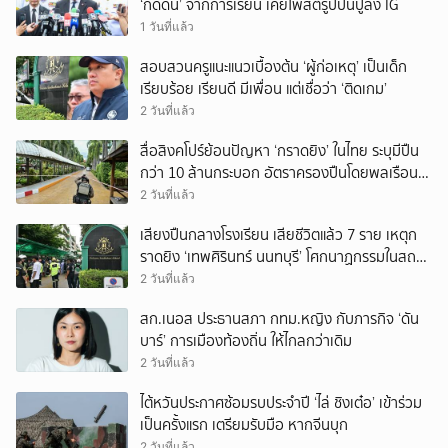
‘กดดัน’ จากการเรียน เคยโพสต์รูปปืนปู่ลง IG
1 วันที่แล้ว
สอบสวนครูแนะแนวเบื้องต้น ‘ผู้ก่อเหตุ’ เป็นเด็ก
เรียบร้อย เรียนดี มีเพื่อน แต่เชื่อว่า ‘ติดเกม’
2 วันที่แล้ว
สื่อสิงคโปร์ย้อนปัญหา ‘กราดยิง’ ในไทย ระบุมีปืน
กว่า 10 ล้านกระบอก อัตราครองปืนโดยพลเรือน
สูงที่สุดในภูมิภาค
2 วันที่แล้ว
เสียงปืนกลางโรงเรียน เสียชีวิตแล้ว 7 ราย เหตุก
ราดยิง ‘เทพศิรินทร์ นนทบุรี’ โศกนาฏกรรมในสถาน
ศึกษา ครั้งที่ 2 ในรอบปี
2 วันที่แล้ว
สก.เนอส ประธานสภา กทม.หญิง กับภารกิจ ‘ดัน
บาร์’ การเมืองท้องถิ่น ให้ไกลกว่าเดิม
2 วันที่แล้ว
ไต้หวันประกาศซ้อมรบประจำปี ‘ไล่ ชิงเต๋อ’ เข้าร่วม
เป็นครั้งแรก เตรียมรับมือ หากจีนบุก
2 วันที่แล้ว