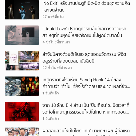
‘No Exit’ หลังบานประตูที่เปิด-ปิด ด้วยชุดความคิด
และเจตจำนง
27 นาทีที่แล้ว
‘Liquid Love’ ปรากฏการณ์ลื่นไหลทางความรัก
สาเหตุที่คนยุคนี้โหยหารักแบบไม่ผูกมัดมากขึ้น
4 ชั่วโมงที่ผ่านมา
ล่าจับปีศาจด้วยดีเอ็นเอ สุดยอดนวัตกรรม พิชิต
อสูรร้ายที่ลอยนวลมานับสิบปี
22 ชั่วโมงที่ผ่านมา
เหตุกราดยิงโรงเรียน Sandy Hook 14 ปีของ
คำถามว่า ‘ทำไม’ ที่ยังไร้คำตอบ และบาดแผลที่ยัง
ทวงความรับผิดชอบไม่จบ
1 วันที่แล้ว
จาก 10 ล้าน มี 4 ล้าน เป็น ‘ปืนเถื่อน’ ระเบิดเวลาที่
รอก่อโศกนาฏกรรมรอบใหม่ในไทย หากการถอดบท
เรียนของรัฐเป็นเพียง ‘ลมปาก’
1 วันที่แล้ว
ผลสอบสวนใหม่ไม่โยง ‘เกม’ นายกฯ เผย ผู้ก่อเหตุ