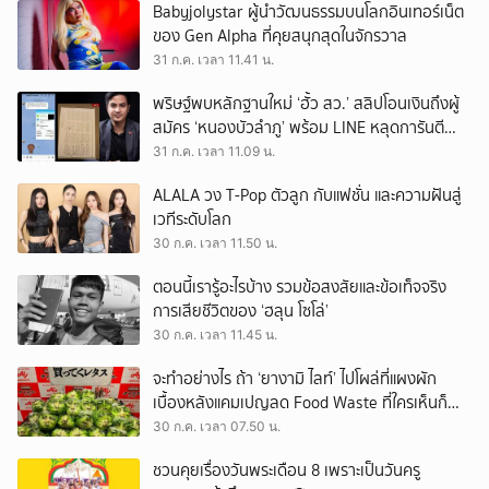
Babyjolystar ผู้นำวัฒนธรรมบนโลกอินเทอร์เน็ต
ของ Gen Alpha ที่คุยสนุกสุดในจักรวาล
31 ก.ค. เวลา 11.41 น.
พริษฐ์พบหลักฐานใหม่ ‘ฮั้ว สว.’ สลิปโอนเงินถึงผู้
สมัคร ‘หนองบัวลำภู’ พร้อม LINE หลุดการันตี
ตำแหน่ง
31 ก.ค. เวลา 11.09 น.
ALALA วง T-Pop ตัวลูก กับแฟชั่น และความฝันสู่
เวทีระดับโลก
30 ก.ค. เวลา 11.50 น.
ตอนนี้เรารู้อะไรบ้าง รวมข้อสงสัยและข้อเท็จจริง
การเสียชีวิตของ ‘ฮลุน โซโล่’
30 ก.ค. เวลา 11.45 น.
จะทำอย่างไร ถ้า ‘ยางามิ ไลท์’ ไปโผล่ที่แผงผัก
เบื้องหลังแคมเปญลด Food Waste ที่ใครเห็นก็
ต้องหันมอง
30 ก.ค. เวลา 07.50 น.
ชวนคุยเรื่องวันพระเดือน 8 เพราะเป็นวันครู