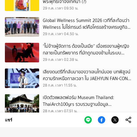
พระพุทธเจ้าจึงเทศนา (?)
29 ก.ค. เวลา 09.50 น.
Global Wellness Summit 2026 เวทีที่สะท้อนว่า
Wellness ไม่ใช่เทรนด์ แต่คือโครงสร้างเศรษฐกิจ
ใหม่ของโลก
29 ก.ค. เวลา 04.50 น.
“ไม่จ้างผู้จัดการ ต้องเป็นเมีย” เมื่อแรงงานผู้หญิง
กลายเป็นทรัพยากร ที่มักถูกมองข้ามในระบบ
เศรษฐกิจแรงงาน
29 ก.ค. เวลา 02.38 น.
เสียงดนตรีที่กลับมาของวาเลนไทน์บอย บทพิสูจน์
ความรักเหนือกาลเวลา ใน JAEHYUN FAN-CON
TOUR
28 ก.ค. เวลา 11.55 น.
เปิดตัวแพลตฟอร์ม Museum Thailand:
ThaiArch100yrs รวบรวมฐานข้อมูล
สถาปัตยกรรม 100 ปีภาคเหนือ มุ่งขับเคลื่อน
28 ก.ค. เวลา 07.51 น.
Heritage Economy
แชร์
เมื่องานวิวาห์เป็นเหมือนงานเฟสติวัล รวม
ปรากฏการณ์น่าสนใจในงานแต่ง ของ ‘ณเดชน์-
ญาญ่า’ ทั้ง 3 ครั้ง
28 ก.ค. เวลา 02.50 น.