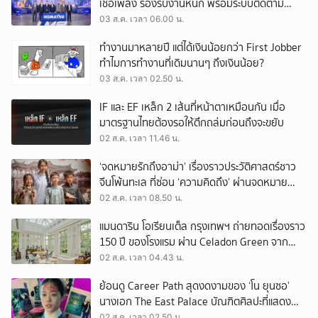
เชื้อเพลิง รองรับงานหนัก พร้อมระบบติดตาม
เครื่องจักรผ่านดาวเทียม
03 ส.ค. เวลา 06.00 น.
ทำงานมาหลายปี แต่ได้เงินน้อยกว่า First Jobber
ทำไมการทำงานที่เดิมนานๆ ถึงเงินน้อย?
03 ส.ค. เวลา 02.50 น.
IF และ EF เหล็ก 2 เส้นที่หน้าตาเหมือนกัน เมื่อ
มาตรฐานไทยต้องรอให้ตึกถล่มก่อนถึงจะขยับ
02 ส.ค. เวลา 11.46 น.
‘จดหมายรักถึงอาม่า’ เรื่องราวประวัติศาสตร์ชาว
จีนโพ้นทะเล ที่ซ่อน ‘ความคิดถึง’ ผ่านจดหมาย
‘โพยก๊วน’
02 ส.ค. เวลา 08.50 น.
แมนดาริน โอเรียนเต็ล กรุงเทพฯ ถ่ายทอดเรื่องราว
150 ปี ของโรงแรม ผ่าน Celadon Green จาก
เครื่องศิลาดล
02 ส.ค. เวลา 04.43 น.
ย้อนดู Career Path สุดงดงามของ ‘โน ยุนซอ’
นางเอก The East Palace บัณฑิตศิลปะที่แสดง
เรื่องไหนก็ปัง
02 ส.ค. เวลา 02.50 น.