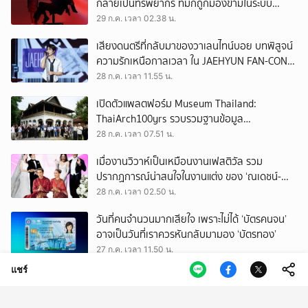
กลายเป็นทรัพยากร ที่มักถูกมองข้ามในระบบ
เศรษฐกิจแรงงาน
29 ก.ค. เวลา 02.38 น.
เสียงดนตรีที่กลับมาของวาเลนไทน์บอย บทพิสูจน์
ความรักเหนือกาลเวลา ใน JAEHYUN FAN-CON
TOUR
28 ก.ค. เวลา 11.55 น.
เปิดตัวแพลตฟอร์ม Museum Thailand:
ThaiArch100yrs รวบรวมฐานข้อมูล
สถาปัตยกรรม 100 ปีภาคเหนือ มุ่งขับเคลื่อน
28 ก.ค. เวลา 07.51 น.
Heritage Economy
เมื่องานวิวาห์เป็นเหมือนงานเฟสติวัล รวม
ปรากฏการณ์น่าสนใจในงานแต่ง ของ ‘ณเดชน์-
ญาญ่า’ ทั้ง 3 ครั้ง
28 ก.ค. เวลา 02.50 น.
วันที่คนจำนวนมากเสียใจ เพราะไม่ได้ ‘บัตรคนจน’
อาจเป็นวันที่เราควรหันกลับมามอง ‘บัตรทอง’
27 ก.ค. เวลา 11.50 น.
แชร์
ถามใจ ‘ผู้มีอำนาจ’ จะปล่อยให้การโกงเลือก สว.
ทำลายทุกระบบของประเทศนี้จริงหรือ
27 ก.ค. เวลา 09.50 น.