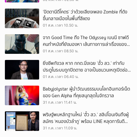
‘ปัตตานีดีโคตร’ ว่าด้วยเสียงเพลง Zombie ที่ดัง
ขึ้นกลางเมืองในพื้นที่สีแดง
01 ส.ค. เวลา 10.50 น.
จาก Good Time ถึง The Odyssey เบนนี ซาฟดี
คนทำหนังที่ยังมองหา เส้นทางการเล่าเรื่องของตัว
เอง
01 ส.ค. เวลา 08.50 น.
ยิ่งชีพกังวล หาก กกต.นิ่งเฉย ‘ฮั้ว สว.’ เท่ากับ
ประตูในระบบถูกปิดตาย อาจเป็นชนวนเหตุเปิดช่อง
‘ลงถนน’
01 ส.ค. เวลา 06.40 น.
Babyjolystar ผู้นำวัฒนธรรมบนโลกอินเทอร์เน็ต
ของ Gen Alpha ที่คุยสนุกสุดในจักรวาล
31 ก.ค. เวลา 11.41 น.
พริษฐ์พบหลักฐานใหม่ ‘ฮั้ว สว.’ สลิปโอนเงินถึงผู้
สมัคร ‘หนองบัวลำภู’ พร้อม LINE หลุดการันตี
ตำแหน่ง
31 ก.ค. เวลา 11.09 น.