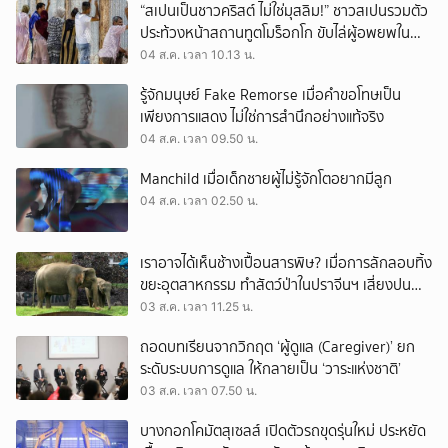
“สเปนเป็นชาวคริสต์ ไม่ใช่มุสลิม!” ชาวสเปนรวมตัว
ประท้วงหน้าสถานทูตโมร็อกโก ขับไล่ผู้อพยพใน
เมืองเซวตาออกนอกประเทศ
04 ส.ค. เวลา 10.13 น.
รู้จักมนุษย์ Fake Remorse เมื่อคำขอโทษเป็น
เพียงการแสดง ไม่ใช่การสำนึกอย่างแท้จริง
04 ส.ค. เวลา 09.50 น.
Manchild เมื่อเด็กชายผู้ไม่รู้จักโตอยากมีลูก
04 ส.ค. เวลา 02.50 น.
เราอาจได้เห็นช้างเปื้อนสารพิษ? เมื่อการลักลอบทิ้ง
ขยะอุตสาหกรรม ทำสัตว์ป่าในปราจีนฯ เสี่ยงปน
เปื้อน
03 ส.ค. เวลา 11.25 น.
ถอดบทเรียนจากวิกฤต ‘ผู้ดูแล (Caregiver)’ ยก
ระดับระบบการดูแล ให้กลายเป็น ‘วาระแห่งชาติ’
03 ส.ค. เวลา 07.50 น.
บางกอกโคมัตสุเซลส์ เปิดตัวรถขุดรุ่นใหม่ ประหยัด