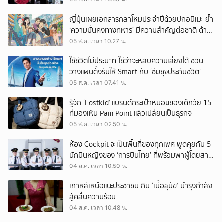
ญี่ปุ่นเผยเอกสารกลาโหมประจำปีด้วยปกอนิเมะ ย้ำ
‘ความมั่นคงทางทหาร’ มีความสำคัญต่อชาติ ด้าน
จีนเตือน ขออย่าซ้ำรอยประวัติศาสตร์
05 ส.ค. เวลา 10.27 น.
ใช้ชีวิตไม่ประมาท ใช่ว่าจะหลบความเสี่ยงได้ ชวน
วางแผนตั้งรับให้ Smart กับ ‘ซัมซุงประกันชีวิต’
05 ส.ค. เวลา 07.41 น.
รู้จัก ‘Lostkid’ แบรนด์กระเป๋าหมอนของเด็กวัย 15
ที่มองเห็น Pain Point แล้วเปลี่ยนเป็นธุรกิจ
05 ส.ค. เวลา 02.50 น.
ห้อง Cockpit จะเป็นพื้นที่ของทุกเพศ พูดคุยกับ 5
นักบินหญิงของ ‘การบินไทย’ ที่พร้อมพาผู้โดยสาร
บินไปทั่วโลก
04 ส.ค. เวลา 10.50 น.
เกาหลีเหนือแนะประชาชน กิน ‘เนื้อสุนัข’ บำรุงกำลัง
สู้คลื่นความร้อน
04 ส.ค. เวลา 10.48 น.