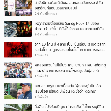
ล่าจับปีศาจด้วยดีเอ็นเอ สุดยอดนวัตกรรม พิชิต
อสูรร้ายที่ลอยนวลมานับสิบปี
2 ชั่วโมงที่ผ่านมา
เหตุกราดยิงโรงเรียน Sandy Hook 14 ปีของ
คำถามว่า ‘ทำไม’ ที่ยังไร้คำตอบ และบาดแผลที่ยัง
ทวงความรับผิดชอบไม่จบ
9 ชั่วโมงที่ผ่านมา
จาก 10 ล้าน มี 4 ล้าน เป็น ‘ปืนเถื่อน’ ระเบิดเวลาที่
รอก่อโศกนาฏกรรมรอบใหม่ในไทย หากการถอดบท
เรียนของรัฐเป็นเพียง ‘ลมปาก’
1 วันที่แล้ว
ผลสอบสวนใหม่ไม่โยง ‘เกม’ นายกฯ เผย ผู้ก่อเหตุ
‘กดดัน’ จากการเรียน เคยโพสต์รูปปืนปู่ลง IG
1 วันที่แล้ว
สอบสวนครูแนะแนวเบื้องต้น ‘ผู้ก่อเหตุ’ เป็นเด็ก
เรียบร้อย เรียนดี มีเพื่อน แต่เชื่อว่า ‘ติดเกม’
1 วันที่แล้ว
สื่อสิงคโปร์ย้อนปัญหา ‘กราดยิง’ ในไทย ระบุมีปืน