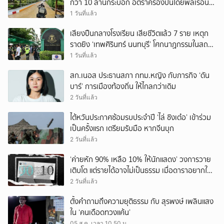
กว่า 10 ล้านกระบอก อัตราครองปืนโดยพลเรือน
สูงที่สุดในภูมิภาค
1 วันที่แล้ว
เสียงปืนกลางโรงเรียน เสียชีวิตแล้ว 7 ราย เหตุก
ราดยิง ‘เทพศิรินทร์ นนทบุรี’ โศกนาฏกรรมในสถาน
ศึกษา ครั้งที่ 2 ในรอบปี
1 วันที่แล้ว
สก.เนอส ประธานสภา กทม.หญิง กับภารกิจ ‘ดัน
บาร์’ การเมืองท้องถิ่น ให้ไกลกว่าเดิม
2 วันที่แล้ว
ไต้หวันประกาศซ้อมรบประจำปี ‘ไล่ ชิงเต๋อ’ เข้าร่วม
เป็นครั้งแรก เตรียมรับมือ หากจีนบุก
2 วันที่แล้ว
‘ค่ายหัก 90% เหลือ 10% ให้นักแสดง’ วงการวาย
เติบโต แต่รายได้อาจไม่เป็นธรรม เมื่อดาราอยากให้มี
‘สัญญามาตรฐาน’
2 วันที่แล้ว
ตั้งคำถามถึงความยุติธรรม กับ สุรพงษ์ เพลินแสง
ใน ‘คนเดือดทวงแค้น’
05 ส.ค. เวลา 10.50 น.