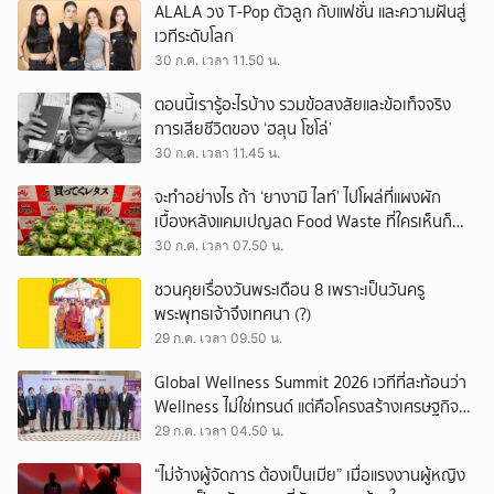
ALALA วง T-Pop ตัวลูก กับแฟชั่น และความฝันสู่
เวทีระดับโลก
30 ก.ค. เวลา 11.50 น.
ตอนนี้เรารู้อะไรบ้าง รวมข้อสงสัยและข้อเท็จจริง
การเสียชีวิตของ ‘ฮลุน โซโล่’
30 ก.ค. เวลา 11.45 น.
จะทำอย่างไร ถ้า ‘ยางามิ ไลท์’ ไปโผล่ที่แผงผัก
เบื้องหลังแคมเปญลด Food Waste ที่ใครเห็นก็
ต้องหันมอง
30 ก.ค. เวลา 07.50 น.
ชวนคุยเรื่องวันพระเดือน 8 เพราะเป็นวันครู
พระพุทธเจ้าจึงเทศนา (?)
29 ก.ค. เวลา 09.50 น.
Global Wellness Summit 2026 เวทีที่สะท้อนว่า
Wellness ไม่ใช่เทรนด์ แต่คือโครงสร้างเศรษฐกิจ
ใหม่ของโลก
29 ก.ค. เวลา 04.50 น.
“ไม่จ้างผู้จัดการ ต้องเป็นเมีย” เมื่อแรงงานผู้หญิง