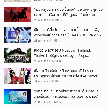
“ไม่จ้างผู้จัดการ ต้องเป็นเมีย” เมื่อแรงงานผู้หญิง
กลายเป็นทรัพยากร ที่มักถูกมองข้ามในระบบ
เศรษฐกิจแรงงาน
29 ก.ค. เวลา 02.38 น.
เสียงดนตรีที่กลับมาของวาเลนไทน์บอย บทพิสูจน์
ความรักเหนือกาลเวลา ใน JAEHYUN FAN-CON
TOUR
28 ก.ค. เวลา 11.55 น.
เปิดตัวแพลตฟอร์ม Museum Thailand:
ThaiArch100yrs รวบรวมฐานข้อมูล
สถาปัตยกรรม 100 ปีภาคเหนือ มุ่งขับเคลื่อน
28 ก.ค. เวลา 07.51 น.
Heritage Economy
เมื่องานวิวาห์เป็นเหมือนงานเฟสติวัล รวม
ปรากฏการณ์น่าสนใจในงานแต่ง ของ ‘ณเดชน์-
ญาญ่า’ ทั้ง 3 ครั้ง
28 ก.ค. เวลา 02.50 น.
วันที่คนจำนวนมากเสียใจ เพราะไม่ได้ ‘บัตรคนจน’
อาจเป็นวันที่เราควรหันกลับมามอง ‘บัตรทอง’
27 ก.ค. เวลา 11.50 น.