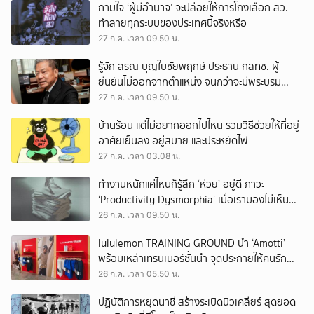
ถามใจ ‘ผู้มีอำนาจ’ จะปล่อยให้การโกงเลือก สว.
ทำลายทุกระบบของประเทศนี้จริงหรือ
27 ก.ค. เวลา 09.50 น.
รู้จัก สรณ บุญใบชัยพฤกษ์ ประธาน กสทช. ผู้
ยืนยันไม่ออกจากตำแหน่ง จนกว่าจะมีพระบรม
ราชโองการโปรดเกล้าฯ
27 ก.ค. เวลา 09.50 น.
บ้านร้อน แต่ไม่อยากออกไปไหน รวมวิธีช่วยให้ที่อยู่
อาศัยเย็นลง อยู่สบาย และประหยัดไฟ
27 ก.ค. เวลา 03.08 น.
ทำงานหนักแค่ไหนก็รู้สึก ‘ห่วย’ อยู่ดี ภาวะ
‘Productivity Dysmorphia’ เมื่อเรามองไม่เห็น
ความสำเร็จของตัวเอง
26 ก.ค. เวลา 09.50 น.
lululemon TRAINING GROUND นำ ‘Amotti’
พร้อมเหล่าเทรนเนอร์ชั้นนำ จุดประกายให้คนรัก
สุขภาพ ผ่านแนวคิด ‘Yet’
26 ก.ค. เวลา 05.50 น.
ปฏิบัติการหยุดนาซี สร้างระเบิดนิวเคลียร์ สุดยอด