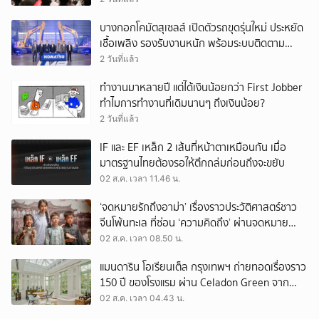
บางกอกโคมัตสุเซลส์ เปิดตัวรถขุดรุ่นใหม่ ประหยัด
เชื้อเพลิง รองรับงานหนัก พร้อมระบบติดตาม
เครื่องจักรผ่านดาวเทียม
2 วันที่แล้ว
ทำงานมาหลายปี แต่ได้เงินน้อยกว่า First Jobber
ทำไมการทำงานที่เดิมนานๆ ถึงเงินน้อย?
2 วันที่แล้ว
IF และ EF เหล็ก 2 เส้นที่หน้าตาเหมือนกัน เมื่อ
มาตรฐานไทยต้องรอให้ตึกถล่มก่อนถึงจะขยับ
02 ส.ค. เวลา 11.46 น.
‘จดหมายรักถึงอาม่า’ เรื่องราวประวัติศาสตร์ชาว
จีนโพ้นทะเล ที่ซ่อน ‘ความคิดถึง’ ผ่านจดหมาย
‘โพยก๊วน’
02 ส.ค. เวลา 08.50 น.
แมนดาริน โอเรียนเต็ล กรุงเทพฯ ถ่ายทอดเรื่องราว
150 ปี ของโรงแรม ผ่าน Celadon Green จาก
เครื่องศิลาดล
02 ส.ค. เวลา 04.43 น.