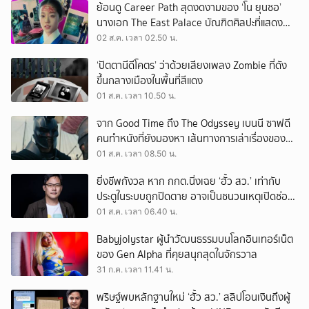
ย้อนดู Career Path สุดงดงามของ ‘โน ยุนซอ’
นางเอก The East Palace บัณฑิตศิลปะที่แสดง
เรื่องไหนก็ปัง
02 ส.ค. เวลา 02.50 น.
‘ปัตตานีดีโคตร’ ว่าด้วยเสียงเพลง Zombie ที่ดัง
ขึ้นกลางเมืองในพื้นที่สีแดง
01 ส.ค. เวลา 10.50 น.
จาก Good Time ถึง The Odyssey เบนนี ซาฟดี
คนทำหนังที่ยังมองหา เส้นทางการเล่าเรื่องของตัว
เอง
01 ส.ค. เวลา 08.50 น.
ยิ่งชีพกังวล หาก กกต.นิ่งเฉย ‘ฮั้ว สว.’ เท่ากับ
ประตูในระบบถูกปิดตาย อาจเป็นชนวนเหตุเปิดช่อง
‘ลงถนน’
01 ส.ค. เวลา 06.40 น.
Babyjolystar ผู้นำวัฒนธรรมบนโลกอินเทอร์เน็ต
ของ Gen Alpha ที่คุยสนุกสุดในจักรวาล
31 ก.ค. เวลา 11.41 น.
พริษฐ์พบหลักฐานใหม่ ‘ฮั้ว สว.’ สลิปโอนเงินถึงผู้