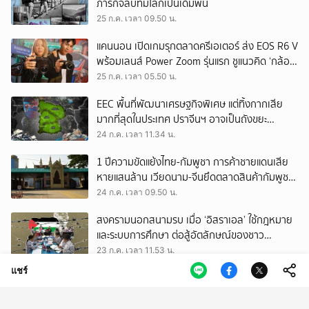
ภารกิจลับที่มีโลกเป็นเดิมพัน
25 ก.ค. เวลา 09.50 น.
แคนนอน เปิดเกมรุกตลาดครีเอเตอร์ ส่ง EOS R6 V
พร้อมเลนส์ Power Zoom รุ่นแรก ชูแนวคิด ‘กล้อง
เดียว เอา(ทุก)เรื่อง’
25 ก.ค. เวลา 05.50 น.
EEC พื้นที่พัฒนาเศรษฐกิจพิเศษ แต่ทิ้งกากเสีย
มากที่สุดในประเทศ ปราจีนฯ อาจเป็นถังขยะ
อุตสาหกรรมใบใหม่?
24 ก.ค. เวลา 11.34 น.
1 ปีความขัดแย้งไทย-กัมพูชา การค้าชายแดนเสีย
หายแสนล้าน เวียดนาม-จีนยึดตลาดสินค้ากัมพูชา
ทดแทนสินค้าไทย
24 ก.ค. เวลา 09.50 น.
สงครามนอกสนามรบ เมื่อ ‘อิสราเอล’ ใช้กฎหมาย
และระบบการศึกษา ต่อสู้อัตลักษณ์ของชาว
ปาเลสไตน์
23 ก.ค. เวลา 11.53 น.
แชร์
‘เล่าจ๋า’ เรือนหนวดและขวดสุรา ของผู้พิพากษา
สวมฮิญาบ
23 ก.ค. เวลา 10.50 น.