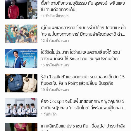
ตั้งคำถามถึงความยุติธรรม กับ สุรพงษ์ เพลินแสง
ใน ‘คนเดือดทวงแค้น’
11 ชั่วโมงที่ผ่านมา
ญี่ปุ่นเผยเอกสารกลาโหมประจำปีด้วยปกอนิเมะ ย้ำ
‘ความมั่นคงทางทหาร’ มีความสำคัญต่อชาติ ด้าน
จีนเตือน ขออย่าซ้ำรอยประวัติศาสตร์
12 ชั่วโมงที่ผ่านมา
ใช้ชีวิตไม่ประมาท ใช่ว่าจะหลบความเสี่ยงได้ ชวน
วางแผนตั้งรับให้ Smart กับ ‘ซัมซุงประกันชีวิต’
15 ชั่วโมงที่ผ่านมา
รู้จัก ‘Lostkid’ แบรนด์กระเป๋าหมอนของเด็กวัย 15
ที่มองเห็น Pain Point แล้วเปลี่ยนเป็นธุรกิจ
19 ชั่วโมงที่ผ่านมา
ห้อง Cockpit จะเป็นพื้นที่ของทุกเพศ พูดคุยกับ 5
นักบินหญิงของ ‘การบินไทย’ ที่พร้อมพาผู้โดยสาร
บินไปทั่วโลก
1 วันที่แล้ว
เกาหลีเหนือแนะประชาชน กิน ‘เนื้อสุนัข’ บำรุงกำลัง