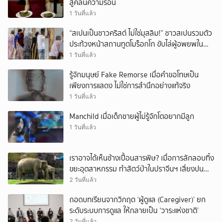
สู้คลื่นความร้อน
1 วันที่แล้ว
“สเปนเป็นชาวคริสต์ ไม่ใช่มุสลิม!” ชาวสเปนรวมตัว
ประท้วงหน้าสถานทูตโมร็อกโก ขับไล่ผู้อพยพใน
เมืองเซวตาออกนอกประเทศ
1 วันที่แล้ว
รู้จักมนุษย์ Fake Remorse เมื่อคำขอโทษเป็น
เพียงการแสดง ไม่ใช่การสำนึกอย่างแท้จริง
1 วันที่แล้ว
Manchild เมื่อเด็กชายผู้ไม่รู้จักโตอยากมีลูก
1 วันที่แล้ว
เราอาจได้เห็นช้างเปื้อนสารพิษ? เมื่อการลักลอบทิ้ง
ขยะอุตสาหกรรม ทำสัตว์ป่าในปราจีนฯ เสี่ยงปน
เปื้อน
2 วันที่แล้ว
ถอดบทเรียนจากวิกฤต ‘ผู้ดูแล (Caregiver)’ ยก
ระดับระบบการดูแล ให้กลายเป็น ‘วาระแห่งชาติ’
2 วันที่แล้ว