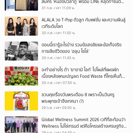
สมัคร ‘หนองบัวลำภู’ พร้อม LINE หลุดการันตี
ตำแหน่ง
31 ก.ค. เวลา 11.09 น.
ALALA วง T-Pop ตัวลูก กับแฟชั่น และความฝันสู่
เวทีระดับโลก
30 ก.ค. เวลา 11.50 น.
ตอนนี้เรารู้อะไรบ้าง รวมข้อสงสัยและข้อเท็จจริง
การเสียชีวิตของ ‘ฮลุน โซโล่’
30 ก.ค. เวลา 11.45 น.
จะทำอย่างไร ถ้า ‘ยางามิ ไลท์’ ไปโผล่ที่แผงผัก
เบื้องหลังแคมเปญลด Food Waste ที่ใครเห็นก็
ต้องหันมอง
30 ก.ค. เวลา 07.50 น.
ชวนคุยเรื่องวันพระเดือน 8 เพราะเป็นวันครู
พระพุทธเจ้าจึงเทศนา (?)
29 ก.ค. เวลา 09.50 น.
Global Wellness Summit 2026 เวทีที่สะท้อนว่า
Wellness ไม่ใช่เทรนด์ แต่คือโครงสร้างเศรษฐกิจ
ใหม่ของโลก
29 ก.ค. เวลา 04.50 น.