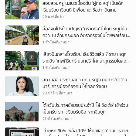
สอบสวนครูแนะแนวเบื้องต้น ‘ผู้ก่อเหตุ’ เป็นเด็ก
เรียบร้อย เรียนดี มีเพื่อน แต่เชื่อว่า ‘ติดเกม’
29 นาทีที่แล้ว
สื่อสิงคโปร์ย้อนปัญหา ‘กราดยิง’ ในไทย ระบุมีปืน
กว่า 10 ล้านกระบอก อัตราครองปืนโดยพลเรือน
สูงที่สุดในภูมิภาค
1 ชั่วโมงที่ผ่านมา
เสียงปืนกลางโรงเรียน เสียชีวิตแล้ว 7 ราย เหตุก
ราดยิง ‘เทพศิรินทร์ นนทบุรี’ โศกนาฏกรรมในสถาน
ศึกษา ครั้งที่ 2 ในรอบปี
1 ชั่วโมงที่ผ่านมา
สก.เนอส ประธานสภา กทม.หญิง กับภารกิจ ‘ดัน
บาร์’ การเมืองท้องถิ่น ให้ไกลกว่าเดิม
20 ชั่วโมงที่ผ่านมา
ไต้หวันประกาศซ้อมรบประจำปี ‘ไล่ ชิงเต๋อ’ เข้าร่วม
เป็นครั้งแรก เตรียมรับมือ หากจีนบุก
21 ชั่วโมงที่ผ่านมา
‘ค่ายหัก 90% เหลือ 10% ให้นักแสดง’ วงการวาย