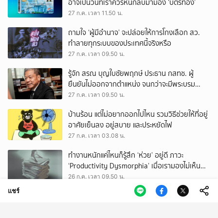
อาจเป็นวันที่เราควรหันกลับมามอง ‘บัตรทอง’
27 ก.ค. เวลา 11.50 น.
ถามใจ ‘ผู้มีอำนาจ’ จะปล่อยให้การโกงเลือก สว.
ทำลายทุกระบบของประเทศนี้จริงหรือ
27 ก.ค. เวลา 09.50 น.
รู้จัก สรณ บุญใบชัยพฤกษ์ ประธาน กสทช. ผู้
ยืนยันไม่ออกจากตำแหน่ง จนกว่าจะมีพระบรม
ราชโองการโปรดเกล้าฯ
27 ก.ค. เวลา 09.50 น.
บ้านร้อน แต่ไม่อยากออกไปไหน รวมวิธีช่วยให้ที่อยู่
อาศัยเย็นลง อยู่สบาย และประหยัดไฟ
27 ก.ค. เวลา 03.08 น.
ทำงานหนักแค่ไหนก็รู้สึก ‘ห่วย’ อยู่ดี ภาวะ
‘Productivity Dysmorphia’ เมื่อเรามองไม่เห็น
ความสำเร็จของตัวเอง
26 ก.ค. เวลา 09.50 น.
แชร์
lululemon TRAINING GROUND นำ ‘Amotti’
พร้อมเหล่าเทรนเนอร์ชั้นนำ จุดประกายให้คนรัก
สุขภาพ ผ่านแนวคิด ‘Yet’
26 ก.ค. เวลา 05.50 น.