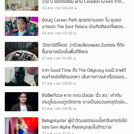
150 ปี ของโรงแรม ผ่าน Celadon Green จาก
เครื่องศิลาดล
02 ส.ค. เวลา 04.43 น.
ย้อนดู Career Path สุดงดงามของ ‘โน ยุนซอ’
นางเอก The East Palace บัณฑิตศิลปะที่แสดง
เรื่องไหนก็ปัง
02 ส.ค. เวลา 02.50 น.
‘ปัตตานีดีโคตร’ ว่าด้วยเสียงเพลง Zombie ที่ดัง
ขึ้นกลางเมืองในพื้นที่สีแดง
01 ส.ค. เวลา 10.50 น.
จาก Good Time ถึง The Odyssey เบนนี ซาฟดี
คนทำหนังที่ยังมองหา เส้นทางการเล่าเรื่องของตัว
เอง
01 ส.ค. เวลา 08.50 น.
ยิ่งชีพกังวล หาก กกต.นิ่งเฉย ‘ฮั้ว สว.’ เท่ากับ
ประตูในระบบถูกปิดตาย อาจเป็นชนวนเหตุเปิดช่อง
‘ลงถนน’
01 ส.ค. เวลา 06.40 น.
Babyjolystar ผู้นำวัฒนธรรมบนโลกอินเทอร์เน็ต
ของ Gen Alpha ที่คุยสนุกสุดในจักรวาล
31 ก.ค. เวลา 11.41 น.