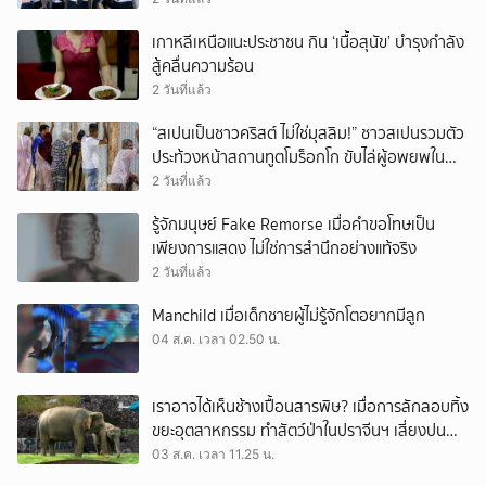
เกาหลีเหนือแนะประชาชน กิน ‘เนื้อสุนัข’ บำรุงกำลัง
สู้คลื่นความร้อน
2 วันที่แล้ว
“สเปนเป็นชาวคริสต์ ไม่ใช่มุสลิม!” ชาวสเปนรวมตัว
ประท้วงหน้าสถานทูตโมร็อกโก ขับไล่ผู้อพยพใน
เมืองเซวตาออกนอกประเทศ
2 วันที่แล้ว
รู้จักมนุษย์ Fake Remorse เมื่อคำขอโทษเป็น
เพียงการแสดง ไม่ใช่การสำนึกอย่างแท้จริง
2 วันที่แล้ว
Manchild เมื่อเด็กชายผู้ไม่รู้จักโตอยากมีลูก
04 ส.ค. เวลา 02.50 น.
เราอาจได้เห็นช้างเปื้อนสารพิษ? เมื่อการลักลอบทิ้ง
ขยะอุตสาหกรรม ทำสัตว์ป่าในปราจีนฯ เสี่ยงปน
เปื้อน
03 ส.ค. เวลา 11.25 น.