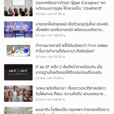
ถอดบทเรียนจากวิกฤต ‘ผู้ดูแล (Caregiver)’ ยก
ระดับระบบการดูแล ให้กลายเป็น ‘วาระแห่งชาติ’
03 ส.ค. เวลา 07.50 น.
บางกอกโคมัตสุเซลส์ เปิดตัวรถขุดรุ่นใหม่ ประหยัด
เชื้อเพลิง รองรับงานหนัก พร้อมระบบติดตาม
เครื่องจักรผ่านดาวเทียม
03 ส.ค. เวลา 06.00 น.
ทำงานมาหลายปี แต่ได้เงินน้อยกว่า First Jobber
ทำไมการทำงานที่เดิมนานๆ ถึงเงินน้อย?
03 ส.ค. เวลา 02.50 น.
IF และ EF เหล็ก 2 เส้นที่หน้าตาเหมือนกัน เมื่อ
มาตรฐานไทยต้องรอให้ตึกถล่มก่อนถึงจะขยับ
02 ส.ค. เวลา 11.46 น.
‘จดหมายรักถึงอาม่า’ เรื่องราวประวัติศาสตร์ชาว
จีนโพ้นทะเล ที่ซ่อน ‘ความคิดถึง’ ผ่านจดหมาย
‘โพยก๊วน’
02 ส.ค. เวลา 08.50 น.
แมนดาริน โอเรียนเต็ล กรุงเทพฯ ถ่ายทอดเรื่องราว