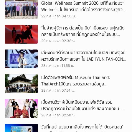
Global Wellness Summit 2026 เวทีที่สะท้อนว่า
Wellness ไม่ใช่เทรนด์ แต่คือโครงสร้างเศรษฐกิจ
ใหม่ของโลก
29 ก.ค. เวลา 04.50 น.
“ไม่จ้างผู้จัดการ ต้องเป็นเมีย” เมื่อแรงงานผู้หญิง
กลายเป็นทรัพยากร ที่มักถูกมองข้ามในระบบ
เศรษฐกิจแรงงาน
29 ก.ค. เวลา 02.38 น.
เสียงดนตรีที่กลับมาของวาเลนไทน์บอย บทพิสูจน์
ความรักเหนือกาลเวลา ใน JAEHYUN FAN-CON
TOUR
28 ก.ค. เวลา 11.55 น.
เปิดตัวแพลตฟอร์ม Museum Thailand:
ThaiArch100yrs รวบรวมฐานข้อมูล
สถาปัตยกรรม 100 ปีภาคเหนือ มุ่งขับเคลื่อน
28 ก.ค. เวลา 07.51 น.
Heritage Economy
เมื่องานวิวาห์เป็นเหมือนงานเฟสติวัล รวม
ปรากฏการณ์น่าสนใจในงานแต่ง ของ ‘ณเดชน์-
ญาญ่า’ ทั้ง 3 ครั้ง
28 ก.ค. เวลา 02.50 น.
วันที่คนจำนวนมากเสียใจ เพราะไม่ได้ ‘บัตรคนจน’