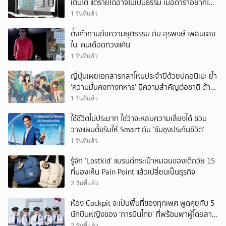
เติบโต แต่รายได้อาจไม่เป็นธรรม เมื่อดาราอยากให้มี
‘สัญญามาตรฐาน’
1 วันที่แล้ว
ตั้งคำถามถึงความยุติธรรม กับ สุรพงษ์ เพลินแสง
ใน ‘คนเดือดทวงแค้น’
1 วันที่แล้ว
ญี่ปุ่นเผยเอกสารกลาโหมประจำปีด้วยปกอนิเมะ ย้ำ
‘ความมั่นคงทางทหาร’ มีความสำคัญต่อชาติ ด้าน
จีนเตือน ขออย่าซ้ำรอยประวัติศาสตร์
1 วันที่แล้ว
ใช้ชีวิตไม่ประมาท ใช่ว่าจะหลบความเสี่ยงได้ ชวน
วางแผนตั้งรับให้ Smart กับ ‘ซัมซุงประกันชีวิต’
1 วันที่แล้ว
รู้จัก ‘Lostkid’ แบรนด์กระเป๋าหมอนของเด็กวัย 15
ที่มองเห็น Pain Point แล้วเปลี่ยนเป็นธุรกิจ
2 วันที่แล้ว
ห้อง Cockpit จะเป็นพื้นที่ของทุกเพศ พูดคุยกับ 5
นักบินหญิงของ ‘การบินไทย’ ที่พร้อมพาผู้โดยสาร
บินไปทั่วโลก
2 วันที่แล้ว