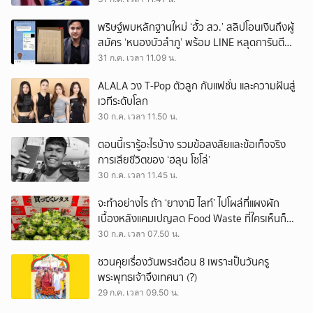
พริษฐ์พบหลักฐานใหม่ ‘ฮั้ว สว.’ สลิปโอนเงินถึงผู้
สมัคร ‘หนองบัวลำภู’ พร้อม LINE หลุดการันตี
ตำแหน่ง
31 ก.ค. เวลา 11.09 น.
ALALA วง T-Pop ตัวลูก กับแฟชั่น และความฝันสู่
เวทีระดับโลก
30 ก.ค. เวลา 11.50 น.
ตอนนี้เรารู้อะไรบ้าง รวมข้อสงสัยและข้อเท็จจริง
การเสียชีวิตของ ‘ฮลุน โซโล่’
30 ก.ค. เวลา 11.45 น.
จะทำอย่างไร ถ้า ‘ยางามิ ไลท์’ ไปโผล่ที่แผงผัก
เบื้องหลังแคมเปญลด Food Waste ที่ใครเห็นก็
ต้องหันมอง
30 ก.ค. เวลา 07.50 น.
ชวนคุยเรื่องวันพระเดือน 8 เพราะเป็นวันครู
พระพุทธเจ้าจึงเทศนา (?)
29 ก.ค. เวลา 09.50 น.