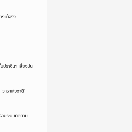
างแท้จริง
ในปราจีนฯ เสี่ยงปน
‘วาระแห่งชาติ’
พร้อมระบบติดตาม