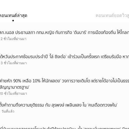
คอนเทนต์ล่าสุด
คอนเทนต์ยอดวิวสู
สก.เนอส ประธานสภา กทม.หญิง กับภารกิจ ‘ดันบาร์’ การเมืองท้องถิ่น ให้ไกลก
12 ชั่วโมงที่ผ่านมา
ไต้หวันประกาศซ้อมรบประจำปี ‘ไล่ ชิงเต๋อ’ เข้าร่วมเป็นครั้งแรก เตรียมรับมือ หา
13 ชั่วโมงที่ผ่านมา
‘ค่ายหัก 90% เหลือ 10% ให้นักแสดง’ วงการวายเติบโต แต่รายได้อาจไม่เป็นธรร
‘สัญญามาตรฐาน’
20 ชั่วโมงที่ผ่านมา
ตั้งคำถามถึงความยุติธรรม กับ สุรพงษ์ เพลินแสง ใน ‘คนเดือดทวงแค้น’
1 วันที่แล้ว