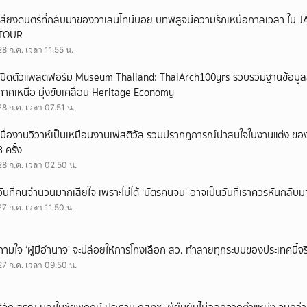
เสียงดนตรีที่กลับมาของวาเลนไทน์บอย บทพิสูจน์ความรักเหนือกาลเวลา ใ
TOUR
28 ก.ค. เวลา 11.55 น.
เปิดตัวแพลตฟอร์ม Museum Thailand: ThaiArch100yrs รวบรวมฐานข้อมูล
ภาคเหนือ มุ่งขับเคลื่อน Heritage Economy
28 ก.ค. เวลา 07.51 น.
เมื่องานวิวาห์เป็นเหมือนงานเฟสติวัล รวมปรากฏการณ์น่าสนใจในงานแต่ง ของ
3 ครั้ง
28 ก.ค. เวลา 02.50 น.
วันที่คนจำนวนมากเสียใจ เพราะไม่ได้ ‘บัตรคนจน’ อาจเป็นวันที่เราควรหันกลับ
27 ก.ค. เวลา 11.50 น.
ถามใจ ‘ผู้มีอำนาจ’ จะปล่อยให้การโกงเลือก สว. ทำลายทุกระบบของประเทศนี้จร
27 ก.ค. เวลา 09.50 น.