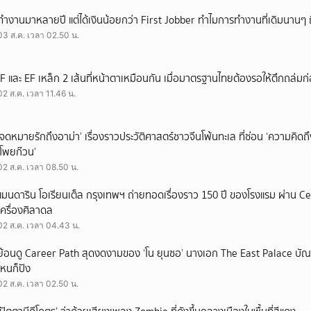
ทำงานมาหลายปี แต่ได้เงินน้อยกว่า First Jobber ทำไมการทำงานที่เดิมนานๆ ถ
03 ส.ค. เวลา 02.50 น.
IF และ EF เหล็ก 2 เส้นที่หน้าตาเหมือนกัน เมื่อมาตรฐานไทยต้องรอให้ตึกถล่มก
02 ส.ค. เวลา 11.46 น.
‘จดหมายรักถึงอาม่า’ เรื่องราวประวัติศาสตร์ชาวจีนโพ้นทะเล ที่ซ่อน ‘ความคิด
‘โพยก๊วน’
02 ส.ค. เวลา 08.50 น.
แมนดาริน โอเรียนเต็ล กรุงเทพฯ ถ่ายทอดเรื่องราว 150 ปี ของโรงแรม ผ่าน 
เครื่องศิลาดล
02 ส.ค. เวลา 04.43 น.
ย้อนดู Career Path สุดงดงามของ ‘โน ยุนซอ’ นางเอก The East Palace บัณฑิ
ไหนก็ปัง
02 ส.ค. เวลา 02.50 น.