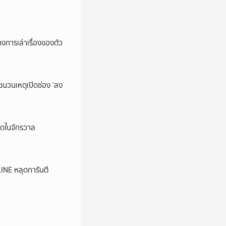
การเล่าเรื่องของตัว
นชนวนเหตุเปิดช่อง ‘ลง
ุดในจักรวาล
LINE หลุดการันตี