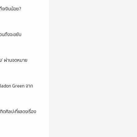
ึงเงินน้อย?
่อนถึงจะขยับ
ถึง’ ผ่านจดหมาย
Celadon Green จาก
ตศิลปะที่แสดงเรื่อง