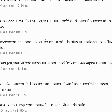
‘ปัตตานีดีโคตร’ ว่าด้วยเสียงเพลง Zombie ที่ดังขึ้นกลางเมืองในพื้นที่สีแดง
01 ส.ค. เวลา 10.50 น.
จาก Good Time ถึง The Odyssey เบนนี ซาฟดี คนทำหนังที่ยังมองหา เส้นทาง
เอง
01 ส.ค. เวลา 08.50 น.
ยิ่งชีพกังวล หาก กกต.นิ่งเฉย ‘ฮั้ว สว.’ เท่ากับประตูในระบบถูกปิดตาย อาจเป็
ถนน’
01 ส.ค. เวลา 06.40 น.
Babyjolystar ผู้นำวัฒนธรรมบนโลกอินเทอร์เน็ต ของ Gen Alpha ที่คุยสนุกส
31 ก.ค. เวลา 11.41 น.
พริษฐ์พบหลักฐานใหม่ ‘ฮั้ว สว.’ สลิปโอนเงินถึงผู้สมัคร ‘หนองบัวลำภู’ พร้อม 
ตำแหน่ง
31 ก.ค. เวลา 11.09 น.
ALALA วง T-Pop ตัวลูก กับแฟชั่น และความฝันสู่เวทีระดับโลก
30 ก.ค. เวลา 11.50 น.