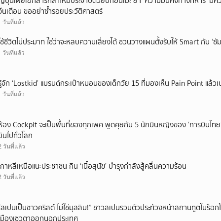
ญี่ปุ่นเผยเอกสารกลาโหมประจำปีด้วยปกอนิเมะ ย้ำ ‘ความมั่นคงทางทหาร’ มีค
จีนเตือน ขออย่าซ้ำรอยประวัติศาสตร์
1 วันที่แล้ว
ใช้ชีวิตไม่ประมาท ใช่ว่าจะหลบความเสี่ยงได้ ชวนวางแผนตั้งรับให้ Smart กับ ‘ซัม
1 วันที่แล้ว
รู้จัก ‘Lostkid’ แบรนด์กระเป๋าหมอนของเด็กวัย 15 ที่มองเห็น Pain Point แล้วเป
1 วันที่แล้ว
ห้อง Cockpit จะเป็นพื้นที่ของทุกเพศ พูดคุยกับ 5 นักบินหญิงของ ‘การบินไทย
บินไปทั่วโลก
2 วันที่แล้ว
เกาหลีเหนือแนะประชาชน กิน ‘เนื้อสุนัข’ บำรุงกำลังสู้คลื่นความร้อน
2 วันที่แล้ว
“สเปนเป็นชาวคริสต์ ไม่ใช่มุสลิม!” ชาวสเปนรวมตัวประท้วงหน้าสถานทูตโมร็อกโ
เมืองเซวตาออกนอกประเทศ