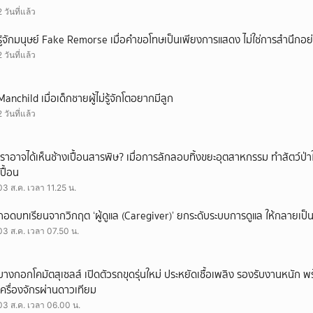
2 วันที่แล้ว
รู้จักมนุษย์ Fake Remorse เมื่อคำขอโทษเป็นเพียงการแสดง ไม่ใช่การสำนึกอย่
2 วันที่แล้ว
Manchild เมื่อเด็กชายผู้ไม่รู้จักโตอยากมีลูก
2 วันที่แล้ว
เราอาจได้เห็นช้างเปื้อนสารพิษ? เมื่อการลักลอบทิ้งขยะอุตสาหกรรม ทำสัตว์ป่า
เปื้อน
03 ส.ค. เวลา 11.25 น.
ถอดบทเรียนจากวิกฤต ‘ผู้ดูแล (Caregiver)’ ยกระดับระบบการดูแล ให้กลายเป็น 
03 ส.ค. เวลา 07.50 น.
บางกอกโคมัตสุเซลส์ เปิดตัวรถขุดรุ่นใหม่ ประหยัดเชื้อเพลิง รองรับงานหนัก 
เครื่องจักรผ่านดาวเทียม
03 ส.ค. เวลา 06.00 น.