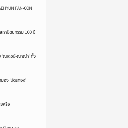
น JAEHYUN FAN-CON
สถาปัตยกรรม 100 ปี
 ‘ณเดชน์-ญาญ่า’ ทั้ง
มามอง ‘บัตรทอง’
ิงหรือ