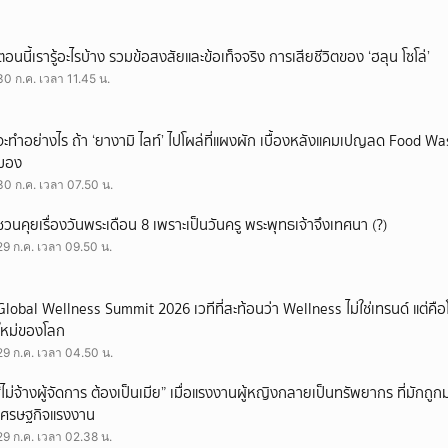
ตอนนี้เรารู้อะไรบ้าง รวมข้อสงสัยและข้อเท็จจริง การเสียชีวิตของ ‘ฮลุน โซโล่’
30 ก.ค. เวลา 11.45 น.
จะทำอย่างไร ถ้า ‘ยางามิ ไลท์’ ไปโผล่ที่แผงผัก เบื้องหลังแคมเปญลด Food Wast
มอง
30 ก.ค. เวลา 07.50 น.
ชวนคุยเรื่องวันพระเดือน 8 เพราะเป็นวันครู พระพุทธเจ้าจึงเทศนา (?)
29 ก.ค. เวลา 09.50 น.
Global Wellness Summit 2026 เวทีที่สะท้อนว่า Wellness ไม่ใช่เทรนด์ แต่คื
ใหม่ของโลก
29 ก.ค. เวลา 04.50 น.
“ไม่จ้างผู้จัดการ ต้องเป็นเมีย” เมื่อแรงงานผู้หญิงกลายเป็นทรัพยากร ที่มักถ
เศรษฐกิจแรงงาน
29 ก.ค. เวลา 02.38 น.