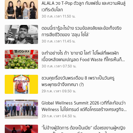
ALALA วง T-Pop ตัวลูก กับแฟชั่น และความฝันสู่
เวทีระดับโลก
30 ก.ค. เวลา 11.50 น.
ตอนนี้เรารู้อะไรบ้าง รวมข้อสงสัยและข้อเท็จจริง
การเสียชีวิตของ ‘ฮลุน โซโล่’
30 ก.ค. เวลา 11.45 น.
จะทำอย่างไร ถ้า ‘ยางามิ ไลท์’ ไปโผล่ที่แผงผัก
เบื้องหลังแคมเปญลด Food Waste ที่ใครเห็นก็
ต้องหันมอง
30 ก.ค. เวลา 07.50 น.
ชวนคุยเรื่องวันพระเดือน 8 เพราะเป็นวันครู
พระพุทธเจ้าจึงเทศนา (?)
29 ก.ค. เวลา 09.50 น.
Global Wellness Summit 2026 เวทีที่สะท้อนว่า
Wellness ไม่ใช่เทรนด์ แต่คือโครงสร้างเศรษฐกิจ
ใหม่ของโลก
29 ก.ค. เวลา 04.50 น.
“ไม่จ้างผู้จัดการ ต้องเป็นเมีย” เมื่อแรงงานผู้หญิง