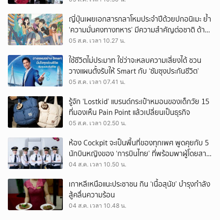
ญี่ปุ่นเผยเอกสารกลาโหมประจำปีด้วยปกอนิเมะ ย้ำ
‘ความมั่นคงทางทหาร’ มีความสำคัญต่อชาติ ด้าน
จีนเตือน ขออย่าซ้ำรอยประวัติศาสตร์
05 ส.ค. เวลา 10.27 น.
ใช้ชีวิตไม่ประมาท ใช่ว่าจะหลบความเสี่ยงได้ ชวน
วางแผนตั้งรับให้ Smart กับ ‘ซัมซุงประกันชีวิต’
05 ส.ค. เวลา 07.41 น.
รู้จัก ‘Lostkid’ แบรนด์กระเป๋าหมอนของเด็กวัย 15
ที่มองเห็น Pain Point แล้วเปลี่ยนเป็นธุรกิจ
05 ส.ค. เวลา 02.50 น.
ห้อง Cockpit จะเป็นพื้นที่ของทุกเพศ พูดคุยกับ 5
นักบินหญิงของ ‘การบินไทย’ ที่พร้อมพาผู้โดยสาร
บินไปทั่วโลก
04 ส.ค. เวลา 10.50 น.
เกาหลีเหนือแนะประชาชน กิน ‘เนื้อสุนัข’ บำรุงกำลัง
สู้คลื่นความร้อน
04 ส.ค. เวลา 10.48 น.