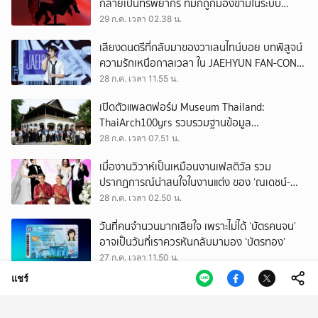
กลายเป็นทรัพยากร ที่มักถูกมองข้ามในระบบ
เศรษฐกิจแรงงาน
29 ก.ค. เวลา 02.38 น.
เสียงดนตรีที่กลับมาของวาเลนไทน์บอย บทพิสูจน์
ความรักเหนือกาลเวลา ใน JAEHYUN FAN-CON
TOUR
28 ก.ค. เวลา 11.55 น.
เปิดตัวแพลตฟอร์ม Museum Thailand:
ThaiArch100yrs รวบรวมฐานข้อมูล
สถาปัตยกรรม 100 ปีภาคเหนือ มุ่งขับเคลื่อน
28 ก.ค. เวลา 07.51 น.
Heritage Economy
เมื่องานวิวาห์เป็นเหมือนงานเฟสติวัล รวม
ปรากฏการณ์น่าสนใจในงานแต่ง ของ ‘ณเดชน์-
ญาญ่า’ ทั้ง 3 ครั้ง
28 ก.ค. เวลา 02.50 น.
วันที่คนจำนวนมากเสียใจ เพราะไม่ได้ ‘บัตรคนจน’
อาจเป็นวันที่เราควรหันกลับมามอง ‘บัตรทอง’
27 ก.ค. เวลา 11.50 น.
แชร์
ถามใจ ‘ผู้มีอำนาจ’ จะปล่อยให้การโกงเลือก สว.
ทำลายทุกระบบของประเทศนี้จริงหรือ
27 ก.ค. เวลา 09.50 น.