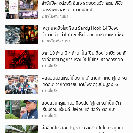
ล่าจับปีศาจด้วยดีเอ็นเอ สุดยอดนวัตกรรม พิชิต
อสูรร้ายที่ลอยนวลมานับสิบปี
2 ชั่วโมงที่ผ่านมา
เหตุกราดยิงโรงเรียน Sandy Hook 14 ปีของ
คำถามว่า ‘ทำไม’ ที่ยังไร้คำตอบ และบาดแผลที่ยัง
ทวงความรับผิดชอบไม่จบ
10 ชั่วโมงที่ผ่านมา
จาก 10 ล้าน มี 4 ล้าน เป็น ‘ปืนเถื่อน’ ระเบิดเวลาที่
รอก่อโศกนาฏกรรมรอบใหม่ในไทย หากการถอดบท
เรียนของรัฐเป็นเพียง ‘ลมปาก’
1 วันที่แล้ว
ผลสอบสวนใหม่ไม่โยง ‘เกม’ นายกฯ เผย ผู้ก่อเหตุ
‘กดดัน’ จากการเรียน เคยโพสต์รูปปืนปู่ลง IG
1 วันที่แล้ว
สอบสวนครูแนะแนวเบื้องต้น ‘ผู้ก่อเหตุ’ เป็นเด็ก
เรียบร้อย เรียนดี มีเพื่อน แต่เชื่อว่า ‘ติดเกม’
1 วันที่แล้ว
สื่อสิงคโปร์ย้อนปัญหา ‘กราดยิง’ ในไทย ระบุมีปืน