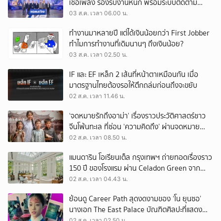
เชื้อเพลิง รองรับงานหนัก พร้อมระบบติดตาม
เครื่องจักรผ่านดาวเทียม
03 ส.ค. เวลา 06.00 น.
ทำงานมาหลายปี แต่ได้เงินน้อยกว่า First Jobber
ทำไมการทำงานที่เดิมนานๆ ถึงเงินน้อย?
03 ส.ค. เวลา 02.50 น.
IF และ EF เหล็ก 2 เส้นที่หน้าตาเหมือนกัน เมื่อ
มาตรฐานไทยต้องรอให้ตึกถล่มก่อนถึงจะขยับ
02 ส.ค. เวลา 11.46 น.
‘จดหมายรักถึงอาม่า’ เรื่องราวประวัติศาสตร์ชาว
จีนโพ้นทะเล ที่ซ่อน ‘ความคิดถึง’ ผ่านจดหมาย
‘โพยก๊วน’
02 ส.ค. เวลา 08.50 น.
แมนดาริน โอเรียนเต็ล กรุงเทพฯ ถ่ายทอดเรื่องราว
150 ปี ของโรงแรม ผ่าน Celadon Green จาก
เครื่องศิลาดล
02 ส.ค. เวลา 04.43 น.
ย้อนดู Career Path สุดงดงามของ ‘โน ยุนซอ’
นางเอก The East Palace บัณฑิตศิลปะที่แสดง
เรื่องไหนก็ปัง
02 ส.ค. เวลา 02.50 น.