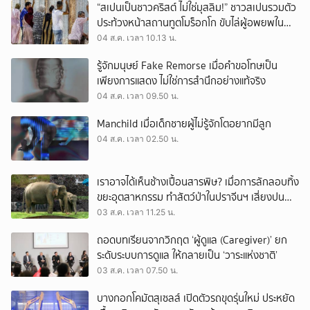
“สเปนเป็นชาวคริสต์ ไม่ใช่มุสลิม!” ชาวสเปนรวมตัว
ประท้วงหน้าสถานทูตโมร็อกโก ขับไล่ผู้อพยพใน
เมืองเซวตาออกนอกประเทศ
04 ส.ค. เวลา 10.13 น.
รู้จักมนุษย์ Fake Remorse เมื่อคำขอโทษเป็น
เพียงการแสดง ไม่ใช่การสำนึกอย่างแท้จริง
04 ส.ค. เวลา 09.50 น.
Manchild เมื่อเด็กชายผู้ไม่รู้จักโตอยากมีลูก
04 ส.ค. เวลา 02.50 น.
เราอาจได้เห็นช้างเปื้อนสารพิษ? เมื่อการลักลอบทิ้ง
ขยะอุตสาหกรรม ทำสัตว์ป่าในปราจีนฯ เสี่ยงปน
เปื้อน
03 ส.ค. เวลา 11.25 น.
ถอดบทเรียนจากวิกฤต ‘ผู้ดูแล (Caregiver)’ ยก
ระดับระบบการดูแล ให้กลายเป็น ‘วาระแห่งชาติ’
03 ส.ค. เวลา 07.50 น.
บางกอกโคมัตสุเซลส์ เปิดตัวรถขุดรุ่นใหม่ ประหยัด