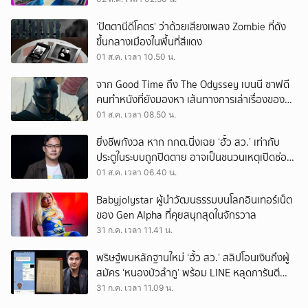
‘ปัตตานีดีโคตร’ ว่าด้วยเสียงเพลง Zombie ที่ดัง
ขึ้นกลางเมืองในพื้นที่สีแดง
01 ส.ค. เวลา 10.50 น.
จาก Good Time ถึง The Odyssey เบนนี ซาฟดี
คนทำหนังที่ยังมองหา เส้นทางการเล่าเรื่องของตัว
เอง
01 ส.ค. เวลา 08.50 น.
ยิ่งชีพกังวล หาก กกต.นิ่งเฉย ‘ฮั้ว สว.’ เท่ากับ
ประตูในระบบถูกปิดตาย อาจเป็นชนวนเหตุเปิดช่อง
‘ลงถนน’
01 ส.ค. เวลา 06.40 น.
Babyjolystar ผู้นำวัฒนธรรมบนโลกอินเทอร์เน็ต
ของ Gen Alpha ที่คุยสนุกสุดในจักรวาล
31 ก.ค. เวลา 11.41 น.
พริษฐ์พบหลักฐานใหม่ ‘ฮั้ว สว.’ สลิปโอนเงินถึงผู้
สมัคร ‘หนองบัวลำภู’ พร้อม LINE หลุดการันตี
ตำแหน่ง
31 ก.ค. เวลา 11.09 น.