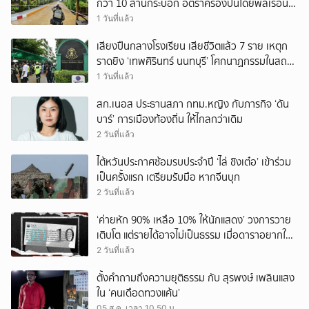
กว่า 10 ล้านกระบอก อัตราครองปืนโดยพลเรือน
สูงที่สุดในภูมิภาค
1 วันที่แล้ว
เสียงปืนกลางโรงเรียน เสียชีวิตแล้ว 7 ราย เหตุก
ราดยิง ‘เทพศิรินทร์ นนทบุรี’ โศกนาฏกรรมในสถาน
ศึกษา ครั้งที่ 2 ในรอบปี
1 วันที่แล้ว
สก.เนอส ประธานสภา กทม.หญิง กับภารกิจ ‘ดัน
บาร์’ การเมืองท้องถิ่น ให้ไกลกว่าเดิม
2 วันที่แล้ว
ไต้หวันประกาศซ้อมรบประจำปี ‘ไล่ ชิงเต๋อ’ เข้าร่วม
เป็นครั้งแรก เตรียมรับมือ หากจีนบุก
2 วันที่แล้ว
‘ค่ายหัก 90% เหลือ 10% ให้นักแสดง’ วงการวาย
เติบโต แต่รายได้อาจไม่เป็นธรรม เมื่อดาราอยากให้มี
‘สัญญามาตรฐาน’
2 วันที่แล้ว
ตั้งคำถามถึงความยุติธรรม กับ สุรพงษ์ เพลินแสง
ใน ‘คนเดือดทวงแค้น’
05 ส.ค. เวลา 10.50 น.