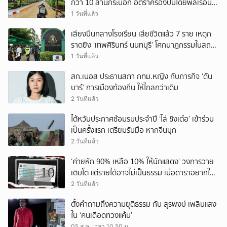
กว่า 10 ล้านกระบอก อัตราครองปืนโดยพลเรือน
สูงที่สุดในภูมิภาค
1 วันที่แล้ว
เสียงปืนกลางโรงเรียน เสียชีวิตแล้ว 7 ราย เหตุก
ราดยิง ‘เทพศิรินทร์ นนทบุรี’ โศกนาฏกรรมในสถาน
ศึกษา ครั้งที่ 2 ในรอบปี
1 วันที่แล้ว
สก.เนอส ประธานสภา กทม.หญิง กับภารกิจ ‘ดัน
บาร์’ การเมืองท้องถิ่น ให้ไกลกว่าเดิม
2 วันที่แล้ว
ไต้หวันประกาศซ้อมรบประจำปี ‘ไล่ ชิงเต๋อ’ เข้าร่วม
เป็นครั้งแรก เตรียมรับมือ หากจีนบุก
2 วันที่แล้ว
‘ค่ายหัก 90% เหลือ 10% ให้นักแสดง’ วงการวาย
เติบโต แต่รายได้อาจไม่เป็นธรรม เมื่อดาราอยากให้มี
‘สัญญามาตรฐาน’
2 วันที่แล้ว
ตั้งคำถามถึงความยุติธรรม กับ สุรพงษ์ เพลินแสง
ใน ‘คนเดือดทวงแค้น’
05 ส.ค. เวลา 10.50 น.