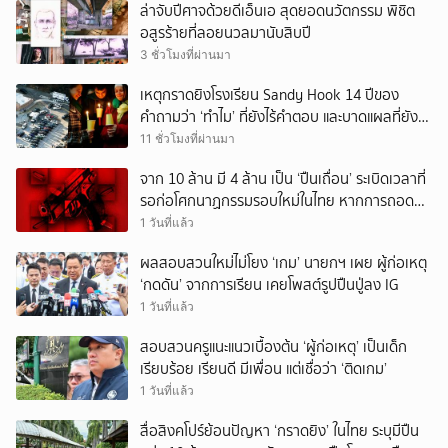
ล่าจับปีศาจด้วยดีเอ็นเอ สุดยอดนวัตกรรม พิชิต
อสูรร้ายที่ลอยนวลมานับสิบปี
3 ชั่วโมงที่ผ่านมา
เหตุกราดยิงโรงเรียน Sandy Hook 14 ปีของ
คำถามว่า ‘ทำไม’ ที่ยังไร้คำตอบ และบาดแผลที่ยัง
ทวงความรับผิดชอบไม่จบ
11 ชั่วโมงที่ผ่านมา
จาก 10 ล้าน มี 4 ล้าน เป็น ‘ปืนเถื่อน’ ระเบิดเวลาที่
รอก่อโศกนาฏกรรมรอบใหม่ในไทย หากการถอดบท
เรียนของรัฐเป็นเพียง ‘ลมปาก’
1 วันที่แล้ว
ผลสอบสวนใหม่ไม่โยง ‘เกม’ นายกฯ เผย ผู้ก่อเหตุ
‘กดดัน’ จากการเรียน เคยโพสต์รูปปืนปู่ลง IG
1 วันที่แล้ว
สอบสวนครูแนะแนวเบื้องต้น ‘ผู้ก่อเหตุ’ เป็นเด็ก
เรียบร้อย เรียนดี มีเพื่อน แต่เชื่อว่า ‘ติดเกม’
1 วันที่แล้ว
สื่อสิงคโปร์ย้อนปัญหา ‘กราดยิง’ ในไทย ระบุมีปืน