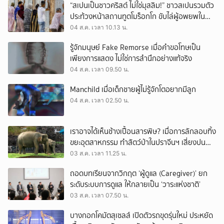
“สเปนเป็นชาวคริสต์ ไม่ใช่มุสลิม!” ชาวสเปนรวมตัว
ประท้วงหน้าสถานทูตโมร็อกโก ขับไล่ผู้อพยพใน
เมืองเซวตาออกนอกประเทศ
04 ส.ค. เวลา 10.13 น.
รู้จักมนุษย์ Fake Remorse เมื่อคำขอโทษเป็น
เพียงการแสดง ไม่ใช่การสำนึกอย่างแท้จริง
04 ส.ค. เวลา 09.50 น.
Manchild เมื่อเด็กชายผู้ไม่รู้จักโตอยากมีลูก
04 ส.ค. เวลา 02.50 น.
เราอาจได้เห็นช้างเปื้อนสารพิษ? เมื่อการลักลอบทิ้ง
ขยะอุตสาหกรรม ทำสัตว์ป่าในปราจีนฯ เสี่ยงปน
เปื้อน
03 ส.ค. เวลา 11.25 น.
ถอดบทเรียนจากวิกฤต ‘ผู้ดูแล (Caregiver)’ ยก
ระดับระบบการดูแล ให้กลายเป็น ‘วาระแห่งชาติ’
03 ส.ค. เวลา 07.50 น.
บางกอกโคมัตสุเซลส์ เปิดตัวรถขุดรุ่นใหม่ ประหยัด