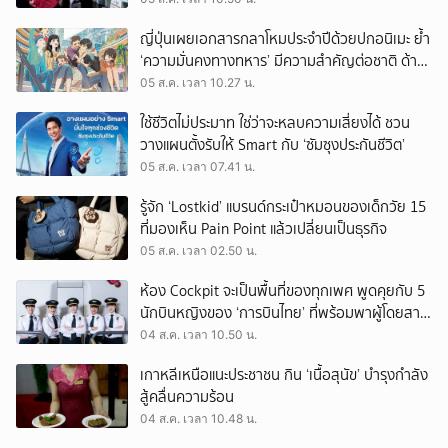
ญี่ปุ่นเผยเอกสารกลาโหมประจำปีด้วยปกอนิเมะ ย้ำ
‘ความมั่นคงทางทหาร’ มีความสำคัญต่อชาติ ด้าน
จีนเตือน ขออย่าซ้ำรอยประวัติศาสตร์
05 ส.ค. เวลา 10.27 น.
ใช้ชีวิตไม่ประมาท ใช่ว่าจะหลบความเสี่ยงได้ ชวน
วางแผนตั้งรับให้ Smart กับ ‘ซัมซุงประกันชีวิต’
05 ส.ค. เวลา 07.41 น.
รู้จัก ‘Lostkid’ แบรนด์กระเป๋าหมอนของเด็กวัย 15
ที่มองเห็น Pain Point แล้วเปลี่ยนเป็นธุรกิจ
05 ส.ค. เวลา 02.50 น.
ห้อง Cockpit จะเป็นพื้นที่ของทุกเพศ พูดคุยกับ 5
นักบินหญิงของ ‘การบินไทย’ ที่พร้อมพาผู้โดยสาร
บินไปทั่วโลก
04 ส.ค. เวลา 10.50 น.
เกาหลีเหนือแนะประชาชน กิน ‘เนื้อสุนัข’ บำรุงกำลัง
สู้คลื่นความร้อน
04 ส.ค. เวลา 10.48 น.