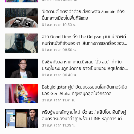
‘ปัตตานีดีโคตร’ ว่าด้วยเสียงเพลง Zombie ที่ดัง
ขึ้นกลางเมืองในพื้นที่สีแดง
01 ส.ค. เวลา 10.50 น.
จาก Good Time ถึง The Odyssey เบนนี ซาฟดี
คนทำหนังที่ยังมองหา เส้นทางการเล่าเรื่องของตัว
เอง
01 ส.ค. เวลา 08.50 น.
ยิ่งชีพกังวล หาก กกต.นิ่งเฉย ‘ฮั้ว สว.’ เท่ากับ
ประตูในระบบถูกปิดตาย อาจเป็นชนวนเหตุเปิดช่อง
‘ลงถนน’
01 ส.ค. เวลา 06.40 น.
Babyjolystar ผู้นำวัฒนธรรมบนโลกอินเทอร์เน็ต
ของ Gen Alpha ที่คุยสนุกสุดในจักรวาล
31 ก.ค. เวลา 11.41 น.
พริษฐ์พบหลักฐานใหม่ ‘ฮั้ว สว.’ สลิปโอนเงินถึงผู้
สมัคร ‘หนองบัวลำภู’ พร้อม LINE หลุดการันตี
ตำแหน่ง
31 ก.ค. เวลา 11.09 น.