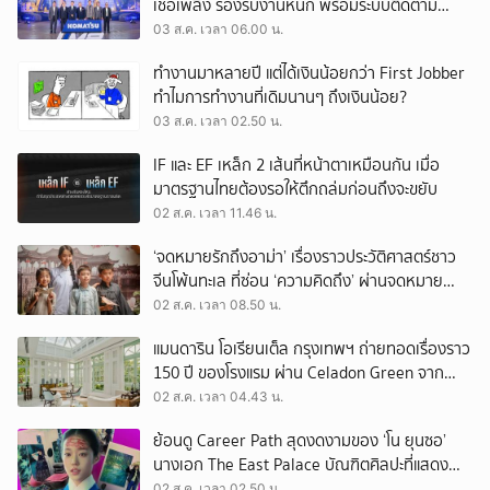
เชื้อเพลิง รองรับงานหนัก พร้อมระบบติดตาม
เครื่องจักรผ่านดาวเทียม
03 ส.ค. เวลา 06.00 น.
ทำงานมาหลายปี แต่ได้เงินน้อยกว่า First Jobber
ทำไมการทำงานที่เดิมนานๆ ถึงเงินน้อย?
03 ส.ค. เวลา 02.50 น.
IF และ EF เหล็ก 2 เส้นที่หน้าตาเหมือนกัน เมื่อ
มาตรฐานไทยต้องรอให้ตึกถล่มก่อนถึงจะขยับ
02 ส.ค. เวลา 11.46 น.
‘จดหมายรักถึงอาม่า’ เรื่องราวประวัติศาสตร์ชาว
จีนโพ้นทะเล ที่ซ่อน ‘ความคิดถึง’ ผ่านจดหมาย
‘โพยก๊วน’
02 ส.ค. เวลา 08.50 น.
แมนดาริน โอเรียนเต็ล กรุงเทพฯ ถ่ายทอดเรื่องราว
150 ปี ของโรงแรม ผ่าน Celadon Green จาก
เครื่องศิลาดล
02 ส.ค. เวลา 04.43 น.
ย้อนดู Career Path สุดงดงามของ ‘โน ยุนซอ’
นางเอก The East Palace บัณฑิตศิลปะที่แสดง
เรื่องไหนก็ปัง
02 ส.ค. เวลา 02.50 น.