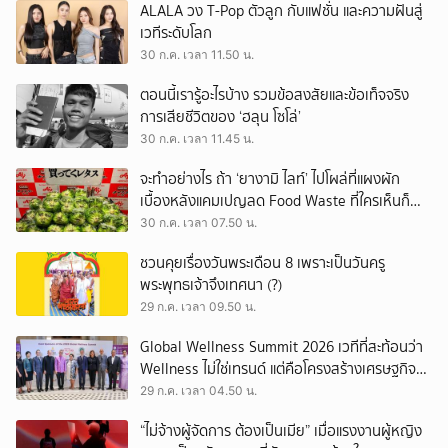
ALALA วง T-Pop ตัวลูก กับแฟชั่น และความฝันสู่
เวทีระดับโลก
30 ก.ค. เวลา 11.50 น.
ตอนนี้เรารู้อะไรบ้าง รวมข้อสงสัยและข้อเท็จจริง
การเสียชีวิตของ ‘ฮลุน โซโล่’
30 ก.ค. เวลา 11.45 น.
จะทำอย่างไร ถ้า ‘ยางามิ ไลท์’ ไปโผล่ที่แผงผัก
เบื้องหลังแคมเปญลด Food Waste ที่ใครเห็นก็
ต้องหันมอง
30 ก.ค. เวลา 07.50 น.
ชวนคุยเรื่องวันพระเดือน 8 เพราะเป็นวันครู
พระพุทธเจ้าจึงเทศนา (?)
29 ก.ค. เวลา 09.50 น.
Global Wellness Summit 2026 เวทีที่สะท้อนว่า
Wellness ไม่ใช่เทรนด์ แต่คือโครงสร้างเศรษฐกิจ
ใหม่ของโลก
29 ก.ค. เวลา 04.50 น.
“ไม่จ้างผู้จัดการ ต้องเป็นเมีย” เมื่อแรงงานผู้หญิง