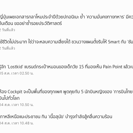
ญี่ปุ่นเผยเอกสารกลาโหมประจำปีด้วยปกอนิเมะ ย้ำ ‘ความมั่นคงทางทหาร’ มีค
จีนเตือน ขออย่าซ้ำรอยประวัติศาสตร์
2 วันที่แล้ว
ใช้ชีวิตไม่ประมาท ใช่ว่าจะหลบความเสี่ยงได้ ชวนวางแผนตั้งรับให้ Smart กับ ‘ซัม
2 วันที่แล้ว
รู้จัก ‘Lostkid’ แบรนด์กระเป๋าหมอนของเด็กวัย 15 ที่มองเห็น Pain Point แล้วเป
05 ส.ค. เวลา 02.50 น.
ห้อง Cockpit จะเป็นพื้นที่ของทุกเพศ พูดคุยกับ 5 นักบินหญิงของ ‘การบินไทย
บินไปทั่วโลก
04 ส.ค. เวลา 10.50 น.
เกาหลีเหนือแนะประชาชน กิน ‘เนื้อสุนัข’ บำรุงกำลังสู้คลื่นความร้อน
04 ส.ค. เวลา 10.48 น.