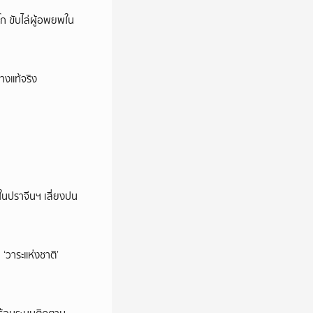
ก ขับไล่ผู้อพยพใน
างแท้จริง
ในปราจีนฯ เสี่ยงปน
‘วาระแห่งชาติ’