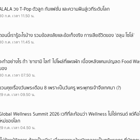
ALALA วง T-Pop ตัวลูก กับแฟชั่น และความฝันสู่เวทีระดับโลก
30 ก.ค. เวลา 11.50 น.
ตอนนี้เรารู้อะไรบ้าง รวมข้อสงสัยและข้อเท็จจริง การเสียชีวิตของ ‘ฮลุน โซโล่’
30 ก.ค. เวลา 11.45 น.
จะทำอย่างไร ถ้า ‘ยางามิ ไลท์’ ไปโผล่ที่แผงผัก เบื้องหลังแคมเปญลด Food Wast
มอง
30 ก.ค. เวลา 07.50 น.
ชวนคุยเรื่องวันพระเดือน 8 เพราะเป็นวันครู พระพุทธเจ้าจึงเทศนา (?)
29 ก.ค. เวลา 09.50 น.
Global Wellness Summit 2026 เวทีที่สะท้อนว่า Wellness ไม่ใช่เทรนด์ แต่คื
ใหม่ของโลก
29 ก.ค. เวลา 04.50 น.