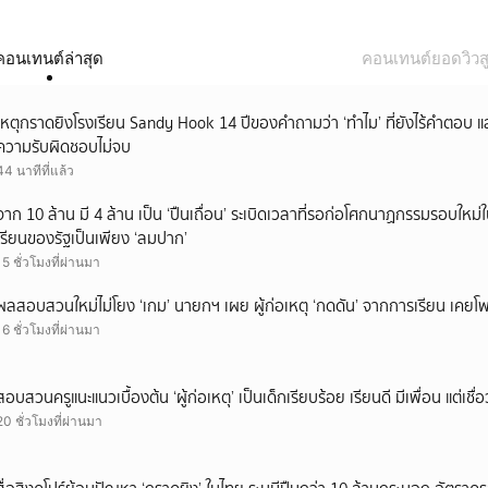
คอนเทนต์ล่าสุด
คอนเทนต์ยอดวิวสู
เหตุกราดยิงโรงเรียน Sandy Hook 14 ปีของคำถามว่า ‘ทำไม’ ที่ยังไร้คำตอบ 
ความรับผิดชอบไม่จบ
44 นาทีที่แล้ว
จาก 10 ล้าน มี 4 ล้าน เป็น ‘ปืนเถื่อน’ ระเบิดเวลาที่รอก่อโศกนาฏกรรมรอบใ
เรียนของรัฐเป็นเพียง ‘ลมปาก’
15 ชั่วโมงที่ผ่านมา
ผลสอบสวนใหม่ไม่โยง ‘เกม’ นายกฯ เผย ผู้ก่อเหตุ ‘กดดัน’ จากการเรียน เคยโพส
16 ชั่วโมงที่ผ่านมา
สอบสวนครูแนะแนวเบื้องต้น ‘ผู้ก่อเหตุ’ เป็นเด็กเรียบร้อย เรียนดี มีเพื่อน แต่เชื่อ
20 ชั่วโมงที่ผ่านมา