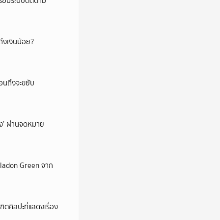
พร้อมระบบติดตาม
ึงเงินน้อย?
่อนถึงจะขยับ
ถึง’ ผ่านจดหมาย
Celadon Green จาก
ตศิลปะที่แสดงเรื่อง