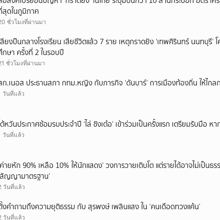
สื่อสิงคโปร์ย้อนปัญหา ‘กราดยิง’ ในไทย ระบุมีปืนกว่า 10 ล้านกระบอก อัตรา
ที่สุดในภูมิภาค
20 ชั่วโมงที่ผ่านมา
เสียงปืนกลางโรงเรียน เสียชีวิตแล้ว 7 ราย เหตุกราดยิง ‘เทพศิรินทร์ นนทบุร
ศึกษา ครั้งที่ 2 ในรอบปี
21 ชั่วโมงที่ผ่านมา
สก.เนอส ประธานสภา กทม.หญิง กับภารกิจ ‘ดันบาร์’ การเมืองท้องถิ่น ให้ไกลก
1 วันที่แล้ว
ไต้หวันประกาศซ้อมรบประจำปี ‘ไล่ ชิงเต๋อ’ เข้าร่วมเป็นครั้งแรก เตรียมรับมือ หา
1 วันที่แล้ว
‘ค่ายหัก 90% เหลือ 10% ให้นักแสดง’ วงการวายเติบโต แต่รายได้อาจไม่เป็นธรร
‘สัญญามาตรฐาน’
2 วันที่แล้ว
ตั้งคำถามถึงความยุติธรรม กับ สุรพงษ์ เพลินแสง ใน ‘คนเดือดทวงแค้น’
2 วันที่แล้ว