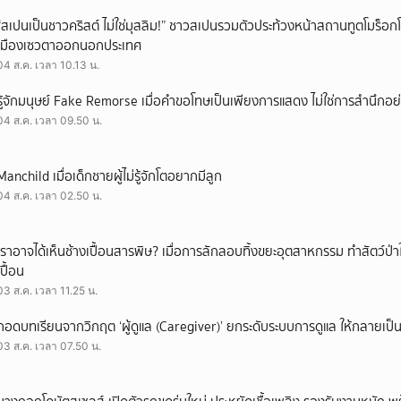
“สเปนเป็นชาวคริสต์ ไม่ใช่มุสลิม!” ชาวสเปนรวมตัวประท้วงหน้าสถานทูตโมร็อกโ
เมืองเซวตาออกนอกประเทศ
04 ส.ค. เวลา 10.13 น.
รู้จักมนุษย์ Fake Remorse เมื่อคำขอโทษเป็นเพียงการแสดง ไม่ใช่การสำนึกอย่
04 ส.ค. เวลา 09.50 น.
Manchild เมื่อเด็กชายผู้ไม่รู้จักโตอยากมีลูก
04 ส.ค. เวลา 02.50 น.
เราอาจได้เห็นช้างเปื้อนสารพิษ? เมื่อการลักลอบทิ้งขยะอุตสาหกรรม ทำสัตว์ป่า
เปื้อน
03 ส.ค. เวลา 11.25 น.
ถอดบทเรียนจากวิกฤต ‘ผู้ดูแล (Caregiver)’ ยกระดับระบบการดูแล ให้กลายเป็น 
03 ส.ค. เวลา 07.50 น.