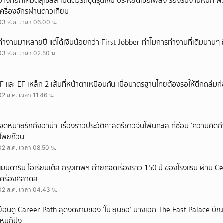
บางกอกโคมัตสุเซลส์ เปิดตัวรถขุดรุ่นใหม่ ประหยัดเชื้อเพลิง รองรับงานหนัก 
เครื่องจักรผ่านดาวเทียม
03 ส.ค. เวลา 06.00 น.
ทำงานมาหลายปี แต่ได้เงินน้อยกว่า First Jobber ทำไมการทำงานที่เดิมนานๆ ถ
03 ส.ค. เวลา 02.50 น.
IF และ EF เหล็ก 2 เส้นที่หน้าตาเหมือนกัน เมื่อมาตรฐานไทยต้องรอให้ตึกถล่มก
02 ส.ค. เวลา 11.46 น.
‘จดหมายรักถึงอาม่า’ เรื่องราวประวัติศาสตร์ชาวจีนโพ้นทะเล ที่ซ่อน ‘ความคิด
‘โพยก๊วน’
02 ส.ค. เวลา 08.50 น.
แมนดาริน โอเรียนเต็ล กรุงเทพฯ ถ่ายทอดเรื่องราว 150 ปี ของโรงแรม ผ่าน 
เครื่องศิลาดล
02 ส.ค. เวลา 04.43 น.
ย้อนดู Career Path สุดงดงามของ ‘โน ยุนซอ’ นางเอก The East Palace บัณฑิ
ไหนก็ปัง