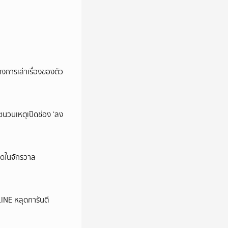
การเล่าเรื่องของตัว
นชนวนเหตุเปิดช่อง ‘ลง
ุดในจักรวาล
LINE หลุดการันตี