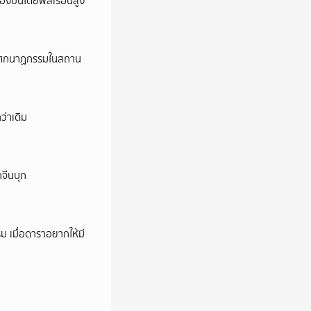
ครองปืนโดยพลเรือนสูง
ี’ โศกนาฏกรรมในสถาน
ว่าเดิม
กจีนบุก
ม เมื่อดาราอยากให้มี