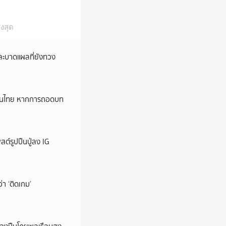
งสุด
และบาดแผลที่ยังทวง
หม่ในไทย หากการถอดบท
ต์รูปปืนปู่ลง IG
ว่า ‘ติดเกม’