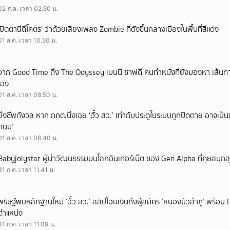
02 ส.ค. เวลา 02.50 น.
‘ปัตตานีดีโคตร’ ว่าด้วยเสียงเพลง Zombie ที่ดังขึ้นกลางเมืองในพื้นที่สีแดง
01 ส.ค. เวลา 10.50 น.
จาก Good Time ถึง The Odyssey เบนนี ซาฟดี คนทำหนังที่ยังมองหา เส้นทาง
เอง
01 ส.ค. เวลา 08.50 น.
ยิ่งชีพกังวล หาก กกต.นิ่งเฉย ‘ฮั้ว สว.’ เท่ากับประตูในระบบถูกปิดตาย อาจเป็
ถนน’
01 ส.ค. เวลา 06.40 น.
Babyjolystar ผู้นำวัฒนธรรมบนโลกอินเทอร์เน็ต ของ Gen Alpha ที่คุยสนุกส
31 ก.ค. เวลา 11.41 น.
พริษฐ์พบหลักฐานใหม่ ‘ฮั้ว สว.’ สลิปโอนเงินถึงผู้สมัคร ‘หนองบัวลำภู’ พร้อม 
ตำแหน่ง
31 ก.ค. เวลา 11.09 น.