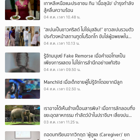
เกาหลีเหนือแนะประชาชน กิน ‘เนื้อสุนัข’ บำรุงกำลัง
สู้คลื่นความร้อน
04 ส.ค. เวลา 10.48 น.
“สเปนเป็นชาวคริสต์ ไม่ใช่มุสลิม!” ชาวสเปนรวมตัว
ประท้วงหน้าสถานทูตโมร็อกโก ขับไล่ผู้อพยพใน
เมืองเซวตาออกนอกประเทศ
04 ส.ค. เวลา 10.13 น.
รู้จักมนุษย์ Fake Remorse เมื่อคำขอโทษเป็น
เพียงการแสดง ไม่ใช่การสำนึกอย่างแท้จริง
04 ส.ค. เวลา 09.50 น.
Manchild เมื่อเด็กชายผู้ไม่รู้จักโตอยากมีลูก
04 ส.ค. เวลา 02.50 น.
เราอาจได้เห็นช้างเปื้อนสารพิษ? เมื่อการลักลอบทิ้ง
ขยะอุตสาหกรรม ทำสัตว์ป่าในปราจีนฯ เสี่ยงปน
เปื้อน
03 ส.ค. เวลา 11.25 น.
ถอดบทเรียนจากวิกฤต ‘ผู้ดูแล (Caregiver)’ ยก