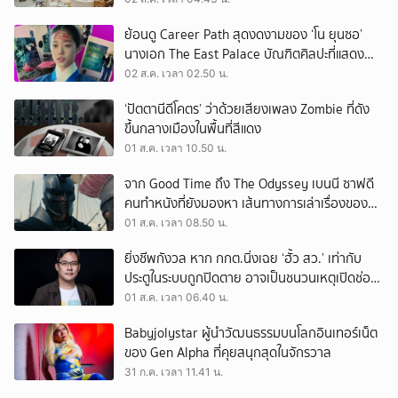
ย้อนดู Career Path สุดงดงามของ ‘โน ยุนซอ’
นางเอก The East Palace บัณฑิตศิลปะที่แสดง
เรื่องไหนก็ปัง
02 ส.ค. เวลา 02.50 น.
‘ปัตตานีดีโคตร’ ว่าด้วยเสียงเพลง Zombie ที่ดัง
ขึ้นกลางเมืองในพื้นที่สีแดง
01 ส.ค. เวลา 10.50 น.
จาก Good Time ถึง The Odyssey เบนนี ซาฟดี
คนทำหนังที่ยังมองหา เส้นทางการเล่าเรื่องของตัว
เอง
01 ส.ค. เวลา 08.50 น.
ยิ่งชีพกังวล หาก กกต.นิ่งเฉย ‘ฮั้ว สว.’ เท่ากับ
ประตูในระบบถูกปิดตาย อาจเป็นชนวนเหตุเปิดช่อง
‘ลงถนน’
01 ส.ค. เวลา 06.40 น.
Babyjolystar ผู้นำวัฒนธรรมบนโลกอินเทอร์เน็ต
ของ Gen Alpha ที่คุยสนุกสุดในจักรวาล
31 ก.ค. เวลา 11.41 น.