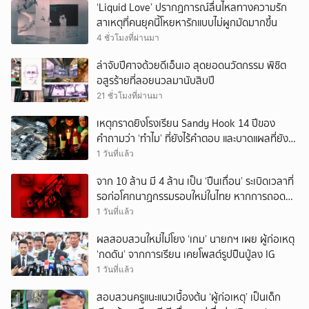
‘Liquid Love’ ปรากฏการณ์ลื่นไหลทางความรัก
สาเหตุที่คนยุคนี้โหยหารักแบบไม่ผูกมัดมากขึ้น
4 ชั่วโมงที่ผ่านมา
ล่าจับปีศาจด้วยดีเอ็นเอ สุดยอดนวัตกรรม พิชิต
อสูรร้ายที่ลอยนวลมานับสิบปี
21 ชั่วโมงที่ผ่านมา
เหตุกราดยิงโรงเรียน Sandy Hook 14 ปีของ
คำถามว่า ‘ทำไม’ ที่ยังไร้คำตอบ และบาดแผลที่ยัง
ทวงความรับผิดชอบไม่จบ
1 วันที่แล้ว
จาก 10 ล้าน มี 4 ล้าน เป็น ‘ปืนเถื่อน’ ระเบิดเวลาที่
รอก่อโศกนาฏกรรมรอบใหม่ในไทย หากการถอดบท
เรียนของรัฐเป็นเพียง ‘ลมปาก’
1 วันที่แล้ว
ผลสอบสวนใหม่ไม่โยง ‘เกม’ นายกฯ เผย ผู้ก่อเหตุ
‘กดดัน’ จากการเรียน เคยโพสต์รูปปืนปู่ลง IG
1 วันที่แล้ว
สอบสวนครูแนะแนวเบื้องต้น ‘ผู้ก่อเหตุ’ เป็นเด็ก