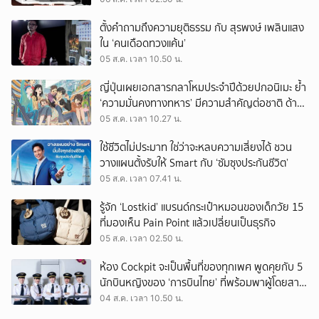
ตั้งคำถามถึงความยุติธรรม กับ สุรพงษ์ เพลินแสง
ใน ‘คนเดือดทวงแค้น’
05 ส.ค. เวลา 10.50 น.
ญี่ปุ่นเผยเอกสารกลาโหมประจำปีด้วยปกอนิเมะ ย้ำ
‘ความมั่นคงทางทหาร’ มีความสำคัญต่อชาติ ด้าน
จีนเตือน ขออย่าซ้ำรอยประวัติศาสตร์
05 ส.ค. เวลา 10.27 น.
ใช้ชีวิตไม่ประมาท ใช่ว่าจะหลบความเสี่ยงได้ ชวน
วางแผนตั้งรับให้ Smart กับ ‘ซัมซุงประกันชีวิต’
05 ส.ค. เวลา 07.41 น.
รู้จัก ‘Lostkid’ แบรนด์กระเป๋าหมอนของเด็กวัย 15
ที่มองเห็น Pain Point แล้วเปลี่ยนเป็นธุรกิจ
05 ส.ค. เวลา 02.50 น.
ห้อง Cockpit จะเป็นพื้นที่ของทุกเพศ พูดคุยกับ 5
นักบินหญิงของ ‘การบินไทย’ ที่พร้อมพาผู้โดยสาร
บินไปทั่วโลก
04 ส.ค. เวลา 10.50 น.