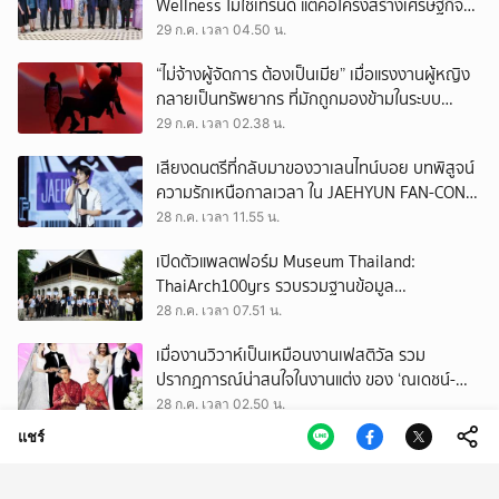
Wellness ไม่ใช่เทรนด์ แต่คือโครงสร้างเศรษฐกิจ
ใหม่ของโลก
29 ก.ค. เวลา 04.50 น.
“ไม่จ้างผู้จัดการ ต้องเป็นเมีย” เมื่อแรงงานผู้หญิง
กลายเป็นทรัพยากร ที่มักถูกมองข้ามในระบบ
เศรษฐกิจแรงงาน
29 ก.ค. เวลา 02.38 น.
เสียงดนตรีที่กลับมาของวาเลนไทน์บอย บทพิสูจน์
ความรักเหนือกาลเวลา ใน JAEHYUN FAN-CON
TOUR
28 ก.ค. เวลา 11.55 น.
เปิดตัวแพลตฟอร์ม Museum Thailand:
ThaiArch100yrs รวบรวมฐานข้อมูล
สถาปัตยกรรม 100 ปีภาคเหนือ มุ่งขับเคลื่อน
28 ก.ค. เวลา 07.51 น.
Heritage Economy
เมื่องานวิวาห์เป็นเหมือนงานเฟสติวัล รวม
ปรากฏการณ์น่าสนใจในงานแต่ง ของ ‘ณเดชน์-
ญาญ่า’ ทั้ง 3 ครั้ง
28 ก.ค. เวลา 02.50 น.
แชร์
วันที่คนจำนวนมากเสียใจ เพราะไม่ได้ ‘บัตรคนจน’
อาจเป็นวันที่เราควรหันกลับมามอง ‘บัตรทอง’
27 ก.ค. เวลา 11.50 น.