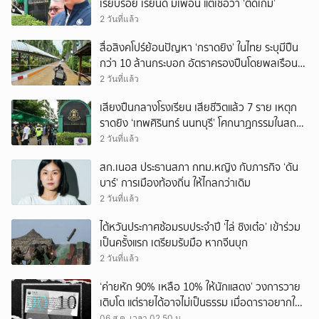
เรียบร้อย เรียนดี มีเพื่อน แต่เชื่อว่า ‘ติดเกม’
2 วันที่แล้ว
สื่อสิงคโปร์ย้อนปัญหา ‘กราดยิง’ ในไทย ระบุมีปืน
กว่า 10 ล้านกระบอก อัตราครองปืนโดยพลเรือน
สูงที่สุดในภูมิภาค
2 วันที่แล้ว
เสียงปืนกลางโรงเรียน เสียชีวิตแล้ว 7 ราย เหตุก
ราดยิง ‘เทพศิรินทร์ นนทบุรี’ โศกนาฏกรรมในสถาน
ศึกษา ครั้งที่ 2 ในรอบปี
2 วันที่แล้ว
สก.เนอส ประธานสภา กทม.หญิง กับภารกิจ ‘ดัน
บาร์’ การเมืองท้องถิ่น ให้ไกลกว่าเดิม
2 วันที่แล้ว
ไต้หวันประกาศซ้อมรบประจำปี ‘ไล่ ชิงเต๋อ’ เข้าร่วม
เป็นครั้งแรก เตรียมรับมือ หากจีนบุก
2 วันที่แล้ว
‘ค่ายหัก 90% เหลือ 10% ให้นักแสดง’ วงการวาย
เติบโต แต่รายได้อาจไม่เป็นธรรม เมื่อดาราอยากให้มี
‘สัญญามาตรฐาน’
06 ส.ค. เวลา 02.50 น.