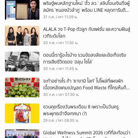
พริษฐ์พบหลักฐานใหม่ ‘ฮั้ว สว.’ สลิปโอนเงินถึงผู้
สมัคร ‘หนองบัวลำภู’ พร้อม LINE หลุดการันตี
ตำแหน่ง
31 ก.ค. เวลา 11.09 น.
ALALA วง T-Pop ตัวลูก กับแฟชั่น และความฝันสู่
เวทีระดับโลก
30 ก.ค. เวลา 11.50 น.
ตอนนี้เรารู้อะไรบ้าง รวมข้อสงสัยและข้อเท็จจริง
การเสียชีวิตของ ‘ฮลุน โซโล่’
30 ก.ค. เวลา 11.45 น.
จะทำอย่างไร ถ้า ‘ยางามิ ไลท์’ ไปโผล่ที่แผงผัก
เบื้องหลังแคมเปญลด Food Waste ที่ใครเห็นก็
ต้องหันมอง
30 ก.ค. เวลา 07.50 น.
ชวนคุยเรื่องวันพระเดือน 8 เพราะเป็นวันครู
พระพุทธเจ้าจึงเทศนา (?)
29 ก.ค. เวลา 09.50 น.
Global Wellness Summit 2026 เวทีที่สะท้อนว่า