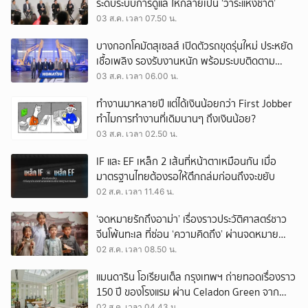
ระดับระบบการดูแล ให้กลายเป็น ‘วาระแห่งชาติ’
03 ส.ค. เวลา 07.50 น.
บางกอกโคมัตสุเซลส์ เปิดตัวรถขุดรุ่นใหม่ ประหยัด
เชื้อเพลิง รองรับงานหนัก พร้อมระบบติดตาม
เครื่องจักรผ่านดาวเทียม
03 ส.ค. เวลา 06.00 น.
ทำงานมาหลายปี แต่ได้เงินน้อยกว่า First Jobber
ทำไมการทำงานที่เดิมนานๆ ถึงเงินน้อย?
03 ส.ค. เวลา 02.50 น.
IF และ EF เหล็ก 2 เส้นที่หน้าตาเหมือนกัน เมื่อ
มาตรฐานไทยต้องรอให้ตึกถล่มก่อนถึงจะขยับ
02 ส.ค. เวลา 11.46 น.
‘จดหมายรักถึงอาม่า’ เรื่องราวประวัติศาสตร์ชาว
จีนโพ้นทะเล ที่ซ่อน ‘ความคิดถึง’ ผ่านจดหมาย
‘โพยก๊วน’
02 ส.ค. เวลา 08.50 น.
แมนดาริน โอเรียนเต็ล กรุงเทพฯ ถ่ายทอดเรื่องราว
150 ปี ของโรงแรม ผ่าน Celadon Green จาก
เครื่องศิลาดล
02 ส.ค. เวลา 04.43 น.