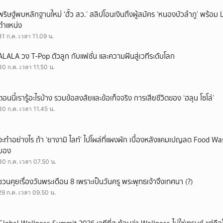
พริษฐ์พบหลักฐานใหม่ ‘ฮั้ว สว.’ สลิปโอนเงินถึงผู้สมัคร ‘หนองบัวลำภู’ พร้อม 
ตำแหน่ง
31 ก.ค. เวลา 11.09 น.
ALALA วง T-Pop ตัวลูก กับแฟชั่น และความฝันสู่เวทีระดับโลก
30 ก.ค. เวลา 11.50 น.
ตอนนี้เรารู้อะไรบ้าง รวมข้อสงสัยและข้อเท็จจริง การเสียชีวิตของ ‘ฮลุน โซโล่’
30 ก.ค. เวลา 11.45 น.
จะทำอย่างไร ถ้า ‘ยางามิ ไลท์’ ไปโผล่ที่แผงผัก เบื้องหลังแคมเปญลด Food Wast
มอง
30 ก.ค. เวลา 07.50 น.
ชวนคุยเรื่องวันพระเดือน 8 เพราะเป็นวันครู พระพุทธเจ้าจึงเทศนา (?)
29 ก.ค. เวลา 09.50 น.