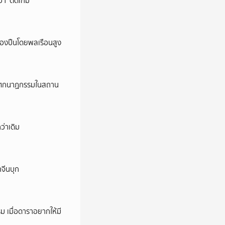
ว่า ‘ติดเกม’
ครองปืนโดยพลเรือนสูง
ี’ โศกนาฏกรรมในสถาน
ว่าเดิม
กจีนบุก
ม เมื่อดาราอยากให้มี