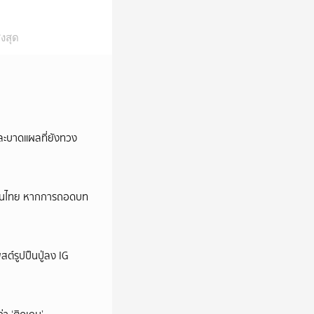
งสุด
และบาดแผลที่ยังทวง
หม่ในไทย หากการถอดบท
ต์รูปปืนปู่ลง IG