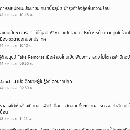
เกาหลีเหนือแนะประชาชน กิน ‘เนื้อสุนัข’ บำรุงกำลังสู้คลื่นความร้อน
04 ส.ค. เวลา 10.48 น.
“สเปนเป็นชาวคริสต์ ไม่ใช่มุสลิม!” ชาวสเปนรวมตัวประท้วงหน้าสถานทูตโมร็อกโ
เมืองเซวตาออกนอกประเทศ
04 ส.ค. เวลา 10.13 น.
รู้จักมนุษย์ Fake Remorse เมื่อคำขอโทษเป็นเพียงการแสดง ไม่ใช่การสำนึกอย่
04 ส.ค. เวลา 09.50 น.
Manchild เมื่อเด็กชายผู้ไม่รู้จักโตอยากมีลูก
04 ส.ค. เวลา 02.50 น.
เราอาจได้เห็นช้างเปื้อนสารพิษ? เมื่อการลักลอบทิ้งขยะอุตสาหกรรม ทำสัตว์ป่า
เปื้อน
03 ส.ค. เวลา 11.25 น.