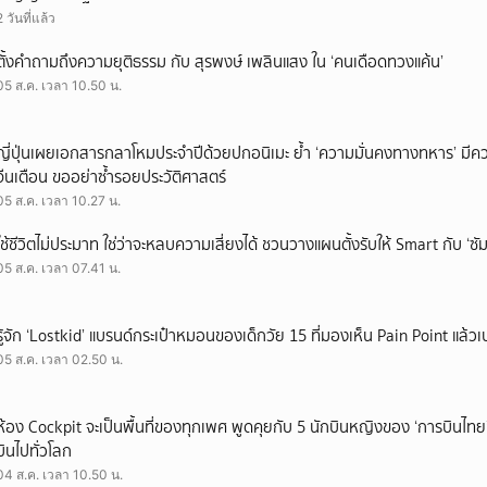
2 วันที่แล้ว
ตั้งคำถามถึงความยุติธรรม กับ สุรพงษ์ เพลินแสง ใน ‘คนเดือดทวงแค้น’
05 ส.ค. เวลา 10.50 น.
ญี่ปุ่นเผยเอกสารกลาโหมประจำปีด้วยปกอนิเมะ ย้ำ ‘ความมั่นคงทางทหาร’ มีค
จีนเตือน ขออย่าซ้ำรอยประวัติศาสตร์
05 ส.ค. เวลา 10.27 น.
ใช้ชีวิตไม่ประมาท ใช่ว่าจะหลบความเสี่ยงได้ ชวนวางแผนตั้งรับให้ Smart กับ ‘ซัม
05 ส.ค. เวลา 07.41 น.
รู้จัก ‘Lostkid’ แบรนด์กระเป๋าหมอนของเด็กวัย 15 ที่มองเห็น Pain Point แล้วเป
05 ส.ค. เวลา 02.50 น.
ห้อง Cockpit จะเป็นพื้นที่ของทุกเพศ พูดคุยกับ 5 นักบินหญิงของ ‘การบินไทย
บินไปทั่วโลก
04 ส.ค. เวลา 10.50 น.