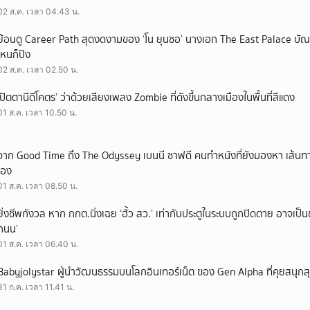
02 ส.ค. เวลา 04.43 น.
ย้อนดู Career Path สุดงดงามของ ‘โน ยุนซอ’ นางเอก The East Palace บัณฑิ
ไหนก็ปัง
02 ส.ค. เวลา 02.50 น.
‘ปัตตานีดีโคตร’ ว่าด้วยเสียงเพลง Zombie ที่ดังขึ้นกลางเมืองในพื้นที่สีแดง
01 ส.ค. เวลา 10.50 น.
จาก Good Time ถึง The Odyssey เบนนี ซาฟดี คนทำหนังที่ยังมองหา เส้นทาง
เอง
01 ส.ค. เวลา 08.50 น.
ยิ่งชีพกังวล หาก กกต.นิ่งเฉย ‘ฮั้ว สว.’ เท่ากับประตูในระบบถูกปิดตาย อาจเป็
ถนน’
01 ส.ค. เวลา 06.40 น.
Babyjolystar ผู้นำวัฒนธรรมบนโลกอินเทอร์เน็ต ของ Gen Alpha ที่คุยสนุกส
31 ก.ค. เวลา 11.41 น.