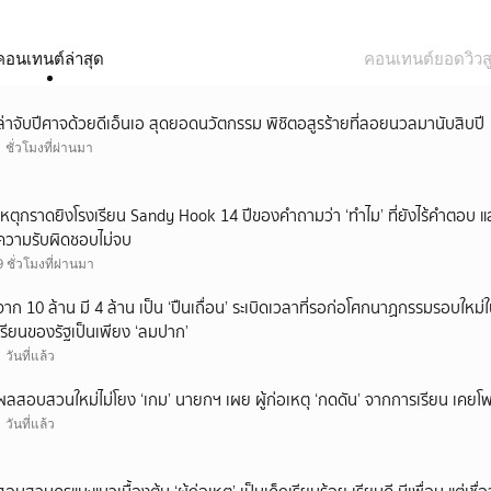
คอนเทนต์ล่าสุด
คอนเทนต์ยอดวิวสู
ล่าจับปีศาจด้วยดีเอ็นเอ สุดยอดนวัตกรรม พิชิตอสูรร้ายที่ลอยนวลมานับสิบปี
1 ชั่วโมงที่ผ่านมา
เหตุกราดยิงโรงเรียน Sandy Hook 14 ปีของคำถามว่า ‘ทำไม’ ที่ยังไร้คำตอบ 
ความรับผิดชอบไม่จบ
9 ชั่วโมงที่ผ่านมา
จาก 10 ล้าน มี 4 ล้าน เป็น ‘ปืนเถื่อน’ ระเบิดเวลาที่รอก่อโศกนาฏกรรมรอบใ
เรียนของรัฐเป็นเพียง ‘ลมปาก’
1 วันที่แล้ว
ผลสอบสวนใหม่ไม่โยง ‘เกม’ นายกฯ เผย ผู้ก่อเหตุ ‘กดดัน’ จากการเรียน เคยโพส
1 วันที่แล้ว