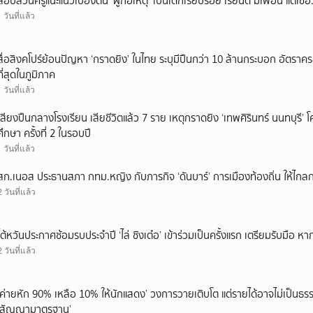
สอบสวนครูแนะแนวเบื้องต้น ‘ผู้ก่อเหตุ’ เป็นเด็กเรียบร้อย เรียนดี มีเพื่อน แต่เชื่อ
1 วันที่แล้ว
สื่อสิงคโปร์ย้อนปัญหา ‘กราดยิง’ ในไทย ระบุมีปืนกว่า 10 ล้านกระบอก อัตรา
ที่สุดในภูมิภาค
1 วันที่แล้ว
เสียงปืนกลางโรงเรียน เสียชีวิตแล้ว 7 ราย เหตุกราดยิง ‘เทพศิรินทร์ นนทบุร
ศึกษา ครั้งที่ 2 ในรอบปี
1 วันที่แล้ว
สก.เนอส ประธานสภา กทม.หญิง กับภารกิจ ‘ดันบาร์’ การเมืองท้องถิ่น ให้ไกลก
2 วันที่แล้ว
ไต้หวันประกาศซ้อมรบประจำปี ‘ไล่ ชิงเต๋อ’ เข้าร่วมเป็นครั้งแรก เตรียมรับมือ หา
2 วันที่แล้ว
‘ค่ายหัก 90% เหลือ 10% ให้นักแสดง’ วงการวายเติบโต แต่รายได้อาจไม่เป็นธรร
‘สัญญามาตรฐาน’