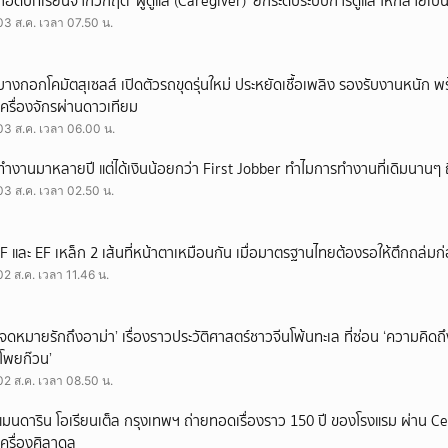
ถอดบทเรียนจากวิกฤต ‘ผู้ดูแล (Caregiver)’ ยกระดับระบบการดูแล ให้กลายเป็น 
03 ส.ค. เวลา 07.50 น.
บางกอกโคมัตสุเซลส์ เปิดตัวรถขุดรุ่นใหม่ ประหยัดเชื้อเพลิง รองรับงานหนัก 
เครื่องจักรผ่านดาวเทียม
03 ส.ค. เวลา 06.00 น.
ทำงานมาหลายปี แต่ได้เงินน้อยกว่า First Jobber ทำไมการทำงานที่เดิมนานๆ ถ
03 ส.ค. เวลา 02.50 น.
IF และ EF เหล็ก 2 เส้นที่หน้าตาเหมือนกัน เมื่อมาตรฐานไทยต้องรอให้ตึกถล่มก
02 ส.ค. เวลา 11.46 น.
‘จดหมายรักถึงอาม่า’ เรื่องราวประวัติศาสตร์ชาวจีนโพ้นทะเล ที่ซ่อน ‘ความคิด
‘โพยก๊วน’
02 ส.ค. เวลา 08.50 น.
แมนดาริน โอเรียนเต็ล กรุงเทพฯ ถ่ายทอดเรื่องราว 150 ปี ของโรงแรม ผ่าน 
เครื่องศิลาดล