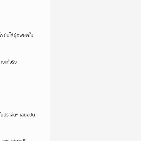
ก ขับไล่ผู้อพยพใน
างแท้จริง
ในปราจีนฯ เสี่ยงปน