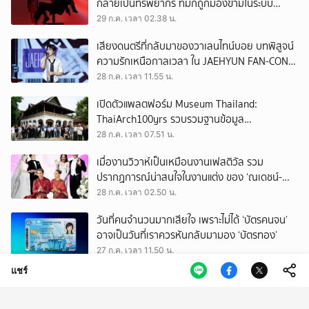
กลายเป็นทรัพยากร ที่มักถูกมองข้ามในระบบ
เศรษฐกิจแรงงาน
29 ก.ค. เวลา 02.38 น.
เสียงดนตรีที่กลับมาของวาเลนไทน์บอย บทพิสูจน์
ความรักเหนือกาลเวลา ใน JAEHYUN FAN-CON
TOUR
28 ก.ค. เวลา 11.55 น.
เปิดตัวแพลตฟอร์ม Museum Thailand:
ThaiArch100yrs รวบรวมฐานข้อมูล
สถาปัตยกรรม 100 ปีภาคเหนือ มุ่งขับเคลื่อน
28 ก.ค. เวลา 07.51 น.
Heritage Economy
เมื่องานวิวาห์เป็นเหมือนงานเฟสติวัล รวม
ปรากฏการณ์น่าสนใจในงานแต่ง ของ ‘ณเดชน์-
ญาญ่า’ ทั้ง 3 ครั้ง
28 ก.ค. เวลา 02.50 น.
วันที่คนจำนวนมากเสียใจ เพราะไม่ได้ ‘บัตรคนจน’
อาจเป็นวันที่เราควรหันกลับมามอง ‘บัตรทอง’
27 ก.ค. เวลา 11.50 น.
แชร์
ถามใจ ‘ผู้มีอำนาจ’ จะปล่อยให้การโกงเลือก สว.
ทำลายทุกระบบของประเทศนี้จริงหรือ
27 ก.ค. เวลา 09.50 น.