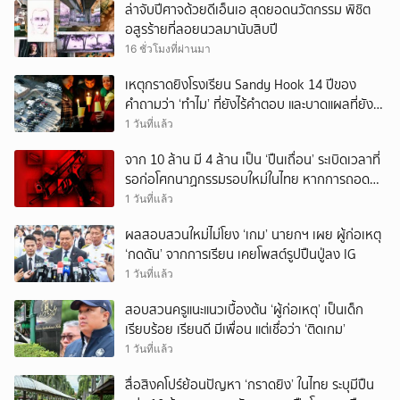
ล่าจับปีศาจด้วยดีเอ็นเอ สุดยอดนวัตกรรม พิชิต
อสูรร้ายที่ลอยนวลมานับสิบปี
16 ชั่วโมงที่ผ่านมา
เหตุกราดยิงโรงเรียน Sandy Hook 14 ปีของ
คำถามว่า ‘ทำไม’ ที่ยังไร้คำตอบ และบาดแผลที่ยัง
ทวงความรับผิดชอบไม่จบ
1 วันที่แล้ว
จาก 10 ล้าน มี 4 ล้าน เป็น ‘ปืนเถื่อน’ ระเบิดเวลาที่
รอก่อโศกนาฏกรรมรอบใหม่ในไทย หากการถอดบท
เรียนของรัฐเป็นเพียง ‘ลมปาก’
1 วันที่แล้ว
ผลสอบสวนใหม่ไม่โยง ‘เกม’ นายกฯ เผย ผู้ก่อเหตุ
‘กดดัน’ จากการเรียน เคยโพสต์รูปปืนปู่ลง IG
1 วันที่แล้ว
สอบสวนครูแนะแนวเบื้องต้น ‘ผู้ก่อเหตุ’ เป็นเด็ก
เรียบร้อย เรียนดี มีเพื่อน แต่เชื่อว่า ‘ติดเกม’
1 วันที่แล้ว
สื่อสิงคโปร์ย้อนปัญหา ‘กราดยิง’ ในไทย ระบุมีปืน