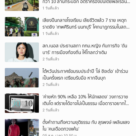
กว่า 10 ล้านกระบอก อัตราครองปืนโดยพลเรือน
สูงที่สุดในภูมิภาค
1 วันที่แล้ว
เสียงปืนกลางโรงเรียน เสียชีวิตแล้ว 7 ราย เหตุก
ราดยิง ‘เทพศิรินทร์ นนทบุรี’ โศกนาฏกรรมในสถาน
ศึกษา ครั้งที่ 2 ในรอบปี
1 วันที่แล้ว
สก.เนอส ประธานสภา กทม.หญิง กับภารกิจ ‘ดัน
บาร์’ การเมืองท้องถิ่น ให้ไกลกว่าเดิม
2 วันที่แล้ว
ไต้หวันประกาศซ้อมรบประจำปี ‘ไล่ ชิงเต๋อ’ เข้าร่วม
เป็นครั้งแรก เตรียมรับมือ หากจีนบุก
2 วันที่แล้ว
‘ค่ายหัก 90% เหลือ 10% ให้นักแสดง’ วงการวาย
เติบโต แต่รายได้อาจไม่เป็นธรรม เมื่อดาราอยากให้มี
‘สัญญามาตรฐาน’
2 วันที่แล้ว
ตั้งคำถามถึงความยุติธรรม กับ สุรพงษ์ เพลินแสง
ใน ‘คนเดือดทวงแค้น’
05 ส.ค. เวลา 10.50 น.