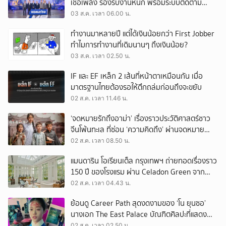
เชื้อเพลิง รองรับงานหนัก พร้อมระบบติดตาม
เครื่องจักรผ่านดาวเทียม
03 ส.ค. เวลา 06.00 น.
ทำงานมาหลายปี แต่ได้เงินน้อยกว่า First Jobber
ทำไมการทำงานที่เดิมนานๆ ถึงเงินน้อย?
03 ส.ค. เวลา 02.50 น.
IF และ EF เหล็ก 2 เส้นที่หน้าตาเหมือนกัน เมื่อ
มาตรฐานไทยต้องรอให้ตึกถล่มก่อนถึงจะขยับ
02 ส.ค. เวลา 11.46 น.
‘จดหมายรักถึงอาม่า’ เรื่องราวประวัติศาสตร์ชาว
จีนโพ้นทะเล ที่ซ่อน ‘ความคิดถึง’ ผ่านจดหมาย
‘โพยก๊วน’
02 ส.ค. เวลา 08.50 น.
แมนดาริน โอเรียนเต็ล กรุงเทพฯ ถ่ายทอดเรื่องราว
150 ปี ของโรงแรม ผ่าน Celadon Green จาก
เครื่องศิลาดล
02 ส.ค. เวลา 04.43 น.
ย้อนดู Career Path สุดงดงามของ ‘โน ยุนซอ’
นางเอก The East Palace บัณฑิตศิลปะที่แสดง
เรื่องไหนก็ปัง
02 ส.ค. เวลา 02.50 น.