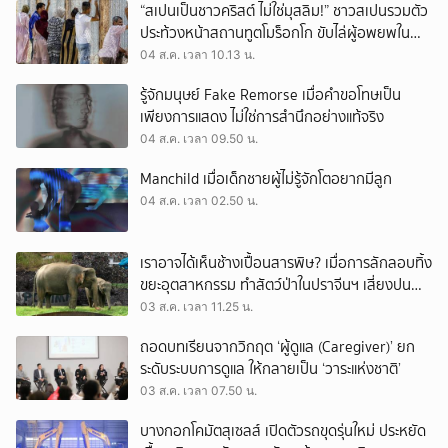
“สเปนเป็นชาวคริสต์ ไม่ใช่มุสลิม!” ชาวสเปนรวมตัว
ประท้วงหน้าสถานทูตโมร็อกโก ขับไล่ผู้อพยพใน
เมืองเซวตาออกนอกประเทศ
04 ส.ค. เวลา 10.13 น.
รู้จักมนุษย์ Fake Remorse เมื่อคำขอโทษเป็น
เพียงการแสดง ไม่ใช่การสำนึกอย่างแท้จริง
04 ส.ค. เวลา 09.50 น.
Manchild เมื่อเด็กชายผู้ไม่รู้จักโตอยากมีลูก
04 ส.ค. เวลา 02.50 น.
เราอาจได้เห็นช้างเปื้อนสารพิษ? เมื่อการลักลอบทิ้ง
ขยะอุตสาหกรรม ทำสัตว์ป่าในปราจีนฯ เสี่ยงปน
เปื้อน
03 ส.ค. เวลา 11.25 น.
ถอดบทเรียนจากวิกฤต ‘ผู้ดูแล (Caregiver)’ ยก
ระดับระบบการดูแล ให้กลายเป็น ‘วาระแห่งชาติ’
03 ส.ค. เวลา 07.50 น.
บางกอกโคมัตสุเซลส์ เปิดตัวรถขุดรุ่นใหม่ ประหยัด