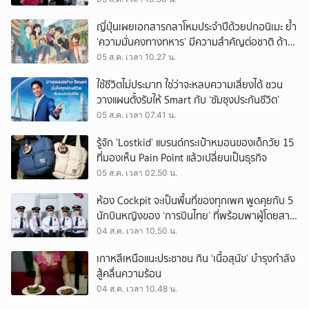
ญี่ปุ่นเผยเอกสารกลาโหมประจำปีด้วยปกอนิเมะ ย้ำ
‘ความมั่นคงทางทหาร’ มีความสำคัญต่อชาติ ด้าน
จีนเตือน ขออย่าซ้ำรอยประวัติศาสตร์
05 ส.ค. เวลา 10.27 น.
ใช้ชีวิตไม่ประมาท ใช่ว่าจะหลบความเสี่ยงได้ ชวน
วางแผนตั้งรับให้ Smart กับ ‘ซัมซุงประกันชีวิต’
05 ส.ค. เวลา 07.41 น.
รู้จัก ‘Lostkid’ แบรนด์กระเป๋าหมอนของเด็กวัย 15
ที่มองเห็น Pain Point แล้วเปลี่ยนเป็นธุรกิจ
05 ส.ค. เวลา 02.50 น.
ห้อง Cockpit จะเป็นพื้นที่ของทุกเพศ พูดคุยกับ 5
นักบินหญิงของ ‘การบินไทย’ ที่พร้อมพาผู้โดยสาร
บินไปทั่วโลก
04 ส.ค. เวลา 10.50 น.
เกาหลีเหนือแนะประชาชน กิน ‘เนื้อสุนัข’ บำรุงกำลัง
สู้คลื่นความร้อน
04 ส.ค. เวลา 10.48 น.