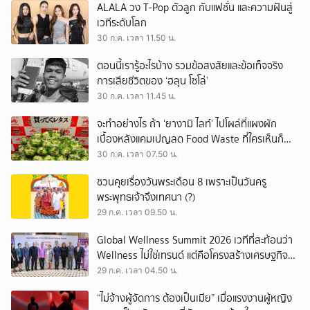
ALALA วง T-Pop ตัวลูก กับแฟชั่น และความฝันสู่
เวทีระดับโลก
30 ก.ค. เวลา 11.50 น.
ตอนนี้เรารู้อะไรบ้าง รวมข้อสงสัยและข้อเท็จจริง
การเสียชีวิตของ ‘ฮลุน โซโล่’
30 ก.ค. เวลา 11.45 น.
จะทำอย่างไร ถ้า ‘ยางามิ ไลท์’ ไปโผล่ที่แผงผัก
เบื้องหลังแคมเปญลด Food Waste ที่ใครเห็นก็
ต้องหันมอง
30 ก.ค. เวลา 07.50 น.
ชวนคุยเรื่องวันพระเดือน 8 เพราะเป็นวันครู
พระพุทธเจ้าจึงเทศนา (?)
29 ก.ค. เวลา 09.50 น.
Global Wellness Summit 2026 เวทีที่สะท้อนว่า
Wellness ไม่ใช่เทรนด์ แต่คือโครงสร้างเศรษฐกิจ
ใหม่ของโลก
29 ก.ค. เวลา 04.50 น.
“ไม่จ้างผู้จัดการ ต้องเป็นเมีย” เมื่อแรงงานผู้หญิง