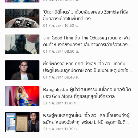
‘ปัตตานีดีโคตร’ ว่าด้วยเสียงเพลง Zombie ที่ดัง
ขึ้นกลางเมืองในพื้นที่สีแดง
01 ส.ค. เวลา 10.50 น.
จาก Good Time ถึง The Odyssey เบนนี ซาฟดี
คนทำหนังที่ยังมองหา เส้นทางการเล่าเรื่องของตัว
เอง
01 ส.ค. เวลา 08.50 น.
ยิ่งชีพกังวล หาก กกต.นิ่งเฉย ‘ฮั้ว สว.’ เท่ากับ
ประตูในระบบถูกปิดตาย อาจเป็นชนวนเหตุเปิดช่อง
‘ลงถนน’
01 ส.ค. เวลา 06.40 น.
Babyjolystar ผู้นำวัฒนธรรมบนโลกอินเทอร์เน็ต
ของ Gen Alpha ที่คุยสนุกสุดในจักรวาล
31 ก.ค. เวลา 11.41 น.
พริษฐ์พบหลักฐานใหม่ ‘ฮั้ว สว.’ สลิปโอนเงินถึงผู้
สมัคร ‘หนองบัวลำภู’ พร้อม LINE หลุดการันตี
ตำแหน่ง
31 ก.ค. เวลา 11.09 น.