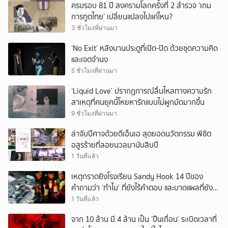
ครบรอบ 81 ปี สงครามโลกครั้งที่ 2 สำรวจ ‘เกม
การทูตไทย’ เปลี่ยนแปลงไปแค่ไหน?
3 ชั่วโมงที่ผ่านมา
‘No Exit’ หลังบานประตูที่เปิด-ปิด ด้วยชุดความคิด
และเจตจำนง
5 ชั่วโมงที่ผ่านมา
‘Liquid Love’ ปรากฏการณ์ลื่นไหลทางความรัก
สาเหตุที่คนยุคนี้โหยหารักแบบไม่ผูกมัดมากขึ้น
9 ชั่วโมงที่ผ่านมา
ล่าจับปีศาจด้วยดีเอ็นเอ สุดยอดนวัตกรรม พิชิต
อสูรร้ายที่ลอยนวลมานับสิบปี
1 วันที่แล้ว
เหตุกราดยิงโรงเรียน Sandy Hook 14 ปีของ
คำถามว่า ‘ทำไม’ ที่ยังไร้คำตอบ และบาดแผลที่ยัง
ทวงความรับผิดชอบไม่จบ
1 วันที่แล้ว
จาก 10 ล้าน มี 4 ล้าน เป็น ‘ปืนเถื่อน’ ระเบิดเวลาที่