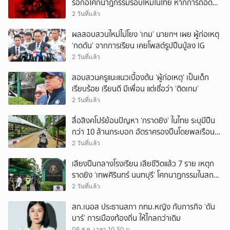
รอก่อโศกนาฏกรรมรอบใหม่ในไทย หากการถอดบท
เรียนของรัฐเป็นเพียง ‘ลมปาก’
2 วันที่แล้ว
ผลสอบสวนใหม่ไม่โยง ‘เกม’ นายกฯ เผย ผู้ก่อเหตุ
‘กดดัน’ จากการเรียน เคยโพสต์รูปปืนปู่ลง IG
2 วันที่แล้ว
สอบสวนครูแนะแนวเบื้องต้น ‘ผู้ก่อเหตุ’ เป็นเด็ก
เรียบร้อย เรียนดี มีเพื่อน แต่เชื่อว่า ‘ติดเกม’
2 วันที่แล้ว
สื่อสิงคโปร์ย้อนปัญหา ‘กราดยิง’ ในไทย ระบุมีปืน
กว่า 10 ล้านกระบอก อัตราครองปืนโดยพลเรือน
สูงที่สุดในภูมิภาค
2 วันที่แล้ว
เสียงปืนกลางโรงเรียน เสียชีวิตแล้ว 7 ราย เหตุก
ราดยิง ‘เทพศิรินทร์ นนทบุรี’ โศกนาฏกรรมในสถาน
ศึกษา ครั้งที่ 2 ในรอบปี
2 วันที่แล้ว
สก.เนอส ประธานสภา กทม.หญิง กับภารกิจ ‘ดัน
บาร์’ การเมืองท้องถิ่น ให้ไกลกว่าเดิม
06 ส.ค. เวลา 10.50 น.