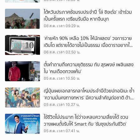
ไต้หวันประกาศซ้อมรบประจำปี ‘ไล่ ชิงเต๋อ’ เข้าร่วม
เป็นครั้งแรก เตรียมรับมือ หากจีนบุก
06 ส.ค. เวลา 09.29 น.
‘ค่ายหัก 90% เหลือ 10% ให้นักแสดง’ วงการวาย
เติบโต แต่รายได้อาจไม่เป็นธรรม เมื่อดาราอยากให้มี
‘สัญญามาตรฐาน’
06 ส.ค. เวลา 02.50 น.
ตั้งคำถามถึงความยุติธรรม กับ สุรพงษ์ เพลินแสง
ใน ‘คนเดือดทวงแค้น’
05 ส.ค. เวลา 10.50 น.
ญี่ปุ่นเผยเอกสารกลาโหมประจำปีด้วยปกอนิเมะ ย้ำ
‘ความมั่นคงทางทหาร’ มีความสำคัญต่อชาติ ด้าน
จีนเตือน ขออย่าซ้ำรอยประวัติศาสตร์
05 ส.ค. เวลา 10.27 น.
ใช้ชีวิตไม่ประมาท ใช่ว่าจะหลบความเสี่ยงได้ ชวน
วางแผนตั้งรับให้ Smart กับ ‘ซัมซุงประกันชีวิต’
05 ส.ค. เวลา 07.41 น.