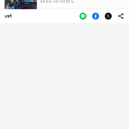
04 ส.ค. เวลา 02.50 น.
แชร์
เราอาจได้เห็นช้างเปื้อนสารพิษ? เมื่อการลักลอบทิ้ง
ขยะอุตสาหกรรม ทำสัตว์ป่าในปราจีนฯ เสี่ยงปน
เปื้อน
03 ส.ค. เวลา 11.25 น.
ถอดบทเรียนจากวิกฤต ‘ผู้ดูแล (Caregiver)’ ยก
ระดับระบบการดูแล ให้กลายเป็น ‘วาระแห่งชาติ’
03 ส.ค. เวลา 07.50 น.
บางกอกโคมัตสุเซลส์ เปิดตัวรถขุดรุ่นใหม่ ประหยัด
เชื้อเพลิง รองรับงานหนัก พร้อมระบบติดตาม
เครื่องจักรผ่านดาวเทียม
03 ส.ค. เวลา 06.00 น.
ทำงานมาหลายปี แต่ได้เงินน้อยกว่า First Jobber
ทำไมการทำงานที่เดิมนานๆ ถึงเงินน้อย?
03 ส.ค. เวลา 02.50 น.
IF และ EF เหล็ก 2 เส้นที่หน้าตาเหมือนกัน เมื่อ
มาตรฐานไทยต้องรอให้ตึกถล่มก่อนถึงจะขยับ
02 ส.ค. เวลา 11.46 น.