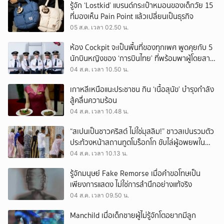
รู้จัก ‘Lostkid’ แบรนด์กระเป๋าหมอนของเด็กวัย 15
ที่มองเห็น Pain Point แล้วเปลี่ยนเป็นธุรกิจ
05 ส.ค. เวลา 02.50 น.
ห้อง Cockpit จะเป็นพื้นที่ของทุกเพศ พูดคุยกับ 5
นักบินหญิงของ ‘การบินไทย’ ที่พร้อมพาผู้โดยสาร
บินไปทั่วโลก
04 ส.ค. เวลา 10.50 น.
เกาหลีเหนือแนะประชาชน กิน ‘เนื้อสุนัข’ บำรุงกำลัง
สู้คลื่นความร้อน
04 ส.ค. เวลา 10.48 น.
“สเปนเป็นชาวคริสต์ ไม่ใช่มุสลิม!” ชาวสเปนรวมตัว
ประท้วงหน้าสถานทูตโมร็อกโก ขับไล่ผู้อพยพใน
เมืองเซวตาออกนอกประเทศ
04 ส.ค. เวลา 10.13 น.
รู้จักมนุษย์ Fake Remorse เมื่อคำขอโทษเป็น
เพียงการแสดง ไม่ใช่การสำนึกอย่างแท้จริง
04 ส.ค. เวลา 09.50 น.
Manchild เมื่อเด็กชายผู้ไม่รู้จักโตอยากมีลูก