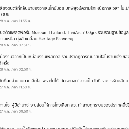
เสียงดนตรีที่กลับมาของวาเลนไทน์บอย บทพิสูจน์ความรักเหนือกาลเวลา ใ
TOUR
28 ก.ค. เวลา 11.55 น.
เปิดตัวแพลตฟอร์ม Museum Thailand: ThaiArch100yrs รวบรวมฐานข้อมูล
ภาคเหนือ มุ่งขับเคลื่อน Heritage Economy
28 ก.ค. เวลา 07.51 น.
เมื่องานวิวาห์เป็นเหมือนงานเฟสติวัล รวมปรากฏการณ์น่าสนใจในงานแต่ง ของ
3 ครั้ง
28 ก.ค. เวลา 02.50 น.
วันที่คนจำนวนมากเสียใจ เพราะไม่ได้ ‘บัตรคนจน’ อาจเป็นวันที่เราควรหันกลับ
27 ก.ค. เวลา 11.50 น.
ถามใจ ‘ผู้มีอำนาจ’ จะปล่อยให้การโกงเลือก สว. ทำลายทุกระบบของประเทศนี้จร
27 ก.ค. เวลา 09.50 น.