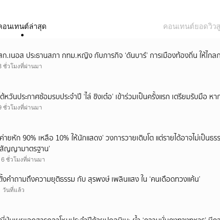
คอนเทนต์ล่าสุด
คอนเทนต์ยอดวิวสู
สก.เนอส ประธานสภา กทม.หญิง กับภารกิจ ‘ดันบาร์’ การเมืองท้องถิ่น ให้ไกลก
8 ชั่วโมงที่ผ่านมา
ไต้หวันประกาศซ้อมรบประจำปี ‘ไล่ ชิงเต๋อ’ เข้าร่วมเป็นครั้งแรก เตรียมรับมือ หา
9 ชั่วโมงที่ผ่านมา
‘ค่ายหัก 90% เหลือ 10% ให้นักแสดง’ วงการวายเติบโต แต่รายได้อาจไม่เป็นธรร
‘สัญญามาตรฐาน’
16 ชั่วโมงที่ผ่านมา
ตั้งคำถามถึงความยุติธรรม กับ สุรพงษ์ เพลินแสง ใน ‘คนเดือดทวงแค้น’
1 วันที่แล้ว