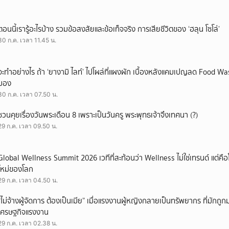
ตอนนี้เรารู้อะไรบ้าง รวมข้อสงสัยและข้อเท็จจริง การเสียชีวิตของ ‘ฮลุน โซโล่’
30 ก.ค. เวลา 11.45 น.
จะทำอย่างไร ถ้า ‘ยางามิ ไลท์’ ไปโผล่ที่แผงผัก เบื้องหลังแคมเปญลด Food Wast
มอง
30 ก.ค. เวลา 07.50 น.
ชวนคุยเรื่องวันพระเดือน 8 เพราะเป็นวันครู พระพุทธเจ้าจึงเทศนา (?)
29 ก.ค. เวลา 09.50 น.
Global Wellness Summit 2026 เวทีที่สะท้อนว่า Wellness ไม่ใช่เทรนด์ แต่คื
ใหม่ของโลก
29 ก.ค. เวลา 04.50 น.
“ไม่จ้างผู้จัดการ ต้องเป็นเมีย” เมื่อแรงงานผู้หญิงกลายเป็นทรัพยากร ที่มักถ
เศรษฐกิจแรงงาน
29 ก.ค. เวลา 02.38 น.