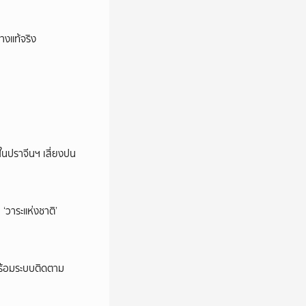
างแท้จริง
ในปราจีนฯ เสี่ยงปน
‘วาระแห่งชาติ’
พร้อมระบบติดตาม