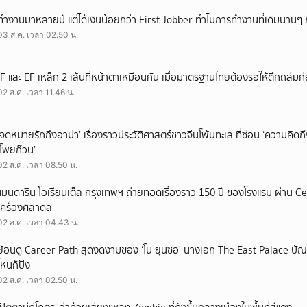
ทำงานมาหลายปี แต่ได้เงินน้อยกว่า First Jobber ทำไมการทำงานที่เดิมนานๆ ถ
03 ส.ค. เวลา 02.50 น.
IF และ EF เหล็ก 2 เส้นที่หน้าตาเหมือนกัน เมื่อมาตรฐานไทยต้องรอให้ตึกถล่มก
02 ส.ค. เวลา 11.46 น.
‘จดหมายรักถึงอาม่า’ เรื่องราวประวัติศาสตร์ชาวจีนโพ้นทะเล ที่ซ่อน ‘ความคิด
‘โพยก๊วน’
02 ส.ค. เวลา 08.50 น.
แมนดาริน โอเรียนเต็ล กรุงเทพฯ ถ่ายทอดเรื่องราว 150 ปี ของโรงแรม ผ่าน 
เครื่องศิลาดล
02 ส.ค. เวลา 04.43 น.
ย้อนดู Career Path สุดงดงามของ ‘โน ยุนซอ’ นางเอก The East Palace บัณฑิ
ไหนก็ปัง
02 ส.ค. เวลา 02.50 น.