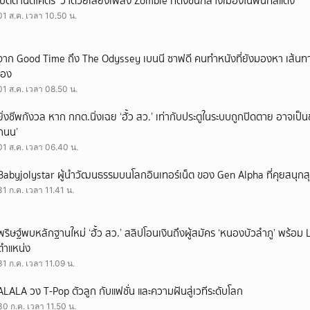
‘ปัตตานีดีโคตร’ ว่าด้วยเสียงเพลง Zombie ที่ดังขึ้นกลางเมืองในพื้นที่สีแดง
01 ส.ค. เวลา 10.50 น.
จาก Good Time ถึง The Odyssey เบนนี ซาฟดี คนทำหนังที่ยังมองหา เส้นทาง
เอง
01 ส.ค. เวลา 08.50 น.
ยิ่งชีพกังวล หาก กกต.นิ่งเฉย ‘ฮั้ว สว.’ เท่ากับประตูในระบบถูกปิดตาย อาจเป็
ถนน’
01 ส.ค. เวลา 06.40 น.
Babyjolystar ผู้นำวัฒนธรรมบนโลกอินเทอร์เน็ต ของ Gen Alpha ที่คุยสนุกส
31 ก.ค. เวลา 11.41 น.
พริษฐ์พบหลักฐานใหม่ ‘ฮั้ว สว.’ สลิปโอนเงินถึงผู้สมัคร ‘หนองบัวลำภู’ พร้อม 
ตำแหน่ง
31 ก.ค. เวลา 11.09 น.
ALALA วง T-Pop ตัวลูก กับแฟชั่น และความฝันสู่เวทีระดับโลก
30 ก.ค. เวลา 11.50 น.