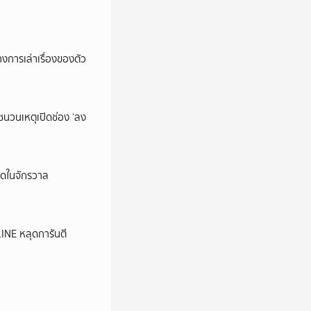
การเล่าเรื่องของตัว
นชนวนเหตุเปิดช่อง ‘ลง
ุดในจักรวาล
LINE หลุดการันตี