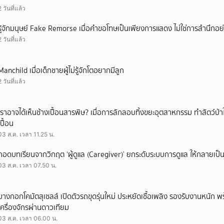
2 วันที่แล้ว
รู้จักมนุษย์ Fake Remorse เมื่อคำขอโทษเป็นเพียงการแสดง ไม่ใช่การสำนึกอย่
2 วันที่แล้ว
Manchild เมื่อเด็กชายผู้ไม่รู้จักโตอยากมีลูก
2 วันที่แล้ว
เราอาจได้เห็นช้างเปื้อนสารพิษ? เมื่อการลักลอบทิ้งขยะอุตสาหกรรม ทำสัตว์ป่า
เปื้อน
03 ส.ค. เวลา 11.25 น.
ถอดบทเรียนจากวิกฤต ‘ผู้ดูแล (Caregiver)’ ยกระดับระบบการดูแล ให้กลายเป็น 
03 ส.ค. เวลา 07.50 น.
บางกอกโคมัตสุเซลส์ เปิดตัวรถขุดรุ่นใหม่ ประหยัดเชื้อเพลิง รองรับงานหนัก 
เครื่องจักรผ่านดาวเทียม
03 ส.ค. เวลา 06.00 น.