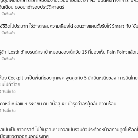
ญี่ปุ่นเผยเอกสารกลาโหมประจำปีด้วยปกอนิเมะ ย้ำ ‘ความมั่นคงทางทหาร’ มีค
จีนเตือน ขออย่าซ้ำรอยประวัติศาสตร์
1 วันที่แล้ว
ใช้ชีวิตไม่ประมาท ใช่ว่าจะหลบความเสี่ยงได้ ชวนวางแผนตั้งรับให้ Smart กับ ‘ซัม
1 วันที่แล้ว
รู้จัก ‘Lostkid’ แบรนด์กระเป๋าหมอนของเด็กวัย 15 ที่มองเห็น Pain Point แล้วเป
1 วันที่แล้ว
ห้อง Cockpit จะเป็นพื้นที่ของทุกเพศ พูดคุยกับ 5 นักบินหญิงของ ‘การบินไทย
บินไปทั่วโลก
2 วันที่แล้ว
เกาหลีเหนือแนะประชาชน กิน ‘เนื้อสุนัข’ บำรุงกำลังสู้คลื่นความร้อน
2 วันที่แล้ว
“สเปนเป็นชาวคริสต์ ไม่ใช่มุสลิม!” ชาวสเปนรวมตัวประท้วงหน้าสถานทูตโมร็อกโ
เมืองเซวตาออกนอกประเทศ