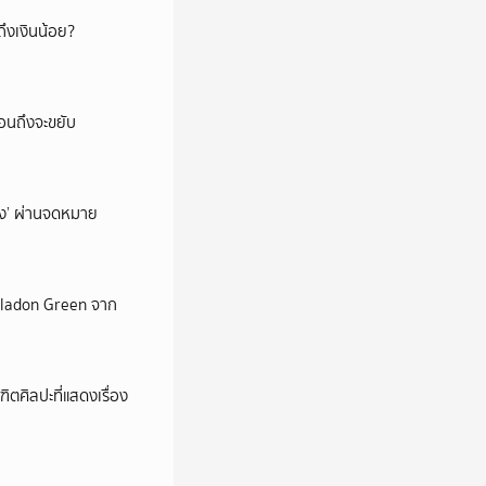
ึงเงินน้อย?
่อนถึงจะขยับ
ถึง’ ผ่านจดหมาย
Celadon Green จาก
ตศิลปะที่แสดงเรื่อง