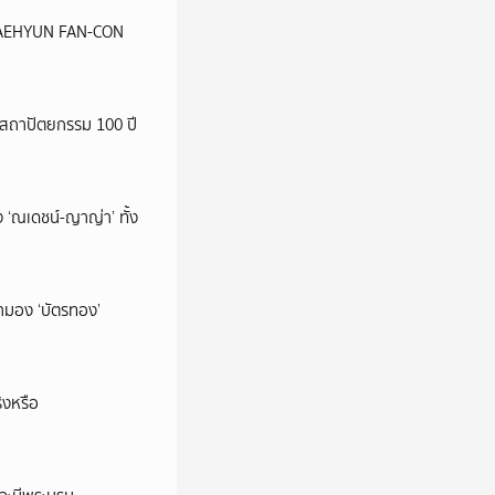
น JAEHYUN FAN-CON
สถาปัตยกรรม 100 ปี
 ‘ณเดชน์-ญาญ่า’ ทั้ง
มามอง ‘บัตรทอง’
ิงหรือ