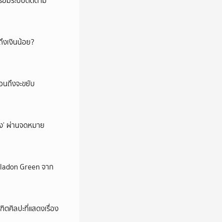
พร้อมระบบติดตาม
ึงเงินน้อย?
่อนถึงจะขยับ
ถึง’ ผ่านจดหมาย
Celadon Green จาก
ตศิลปะที่แสดงเรื่อง