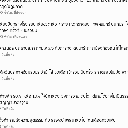
สื่อสิงคโปร์ย้อนปัญหา ‘กราดยิง’ ในไทย ระบุมีปืนกว่า 10 ล้านกระบอก อัตรา
ที่สุดในภูมิภาค
22 ชั่วโมงที่ผ่านมา
เสียงปืนกลางโรงเรียน เสียชีวิตแล้ว 7 ราย เหตุกราดยิง ‘เทพศิรินทร์ นนทบุร
ศึกษา ครั้งที่ 2 ในรอบปี
23 ชั่วโมงที่ผ่านมา
สก.เนอส ประธานสภา กทม.หญิง กับภารกิจ ‘ดันบาร์’ การเมืองท้องถิ่น ให้ไกลก
1 วันที่แล้ว
ไต้หวันประกาศซ้อมรบประจำปี ‘ไล่ ชิงเต๋อ’ เข้าร่วมเป็นครั้งแรก เตรียมรับมือ หา
1 วันที่แล้ว
‘ค่ายหัก 90% เหลือ 10% ให้นักแสดง’ วงการวายเติบโต แต่รายได้อาจไม่เป็นธรร
‘สัญญามาตรฐาน’
2 วันที่แล้ว
ตั้งคำถามถึงความยุติธรรม กับ สุรพงษ์ เพลินแสง ใน ‘คนเดือดทวงแค้น’
2 วันที่แล้ว