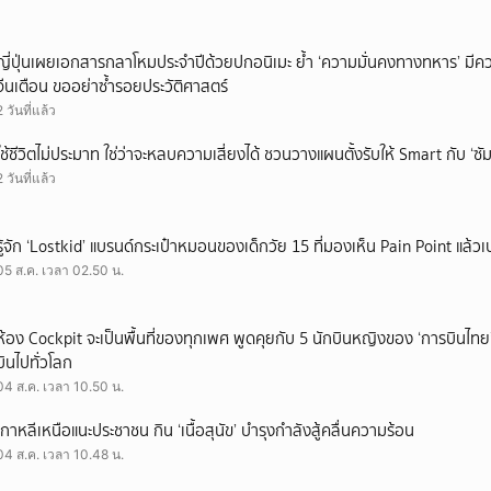
ญี่ปุ่นเผยเอกสารกลาโหมประจำปีด้วยปกอนิเมะ ย้ำ ‘ความมั่นคงทางทหาร’ มีค
จีนเตือน ขออย่าซ้ำรอยประวัติศาสตร์
2 วันที่แล้ว
ใช้ชีวิตไม่ประมาท ใช่ว่าจะหลบความเสี่ยงได้ ชวนวางแผนตั้งรับให้ Smart กับ ‘ซัม
2 วันที่แล้ว
รู้จัก ‘Lostkid’ แบรนด์กระเป๋าหมอนของเด็กวัย 15 ที่มองเห็น Pain Point แล้วเป
05 ส.ค. เวลา 02.50 น.
ห้อง Cockpit จะเป็นพื้นที่ของทุกเพศ พูดคุยกับ 5 นักบินหญิงของ ‘การบินไทย
บินไปทั่วโลก
04 ส.ค. เวลา 10.50 น.
เกาหลีเหนือแนะประชาชน กิน ‘เนื้อสุนัข’ บำรุงกำลังสู้คลื่นความร้อน
04 ส.ค. เวลา 10.48 น.