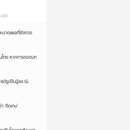
งสุด
และบาดแผลที่ยังทวง
หม่ในไทย หากการถอดบท
ต์รูปปืนปู่ลง IG
ว่า ‘ติดเกม’