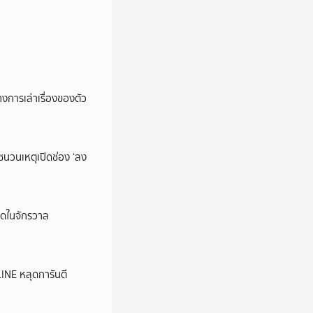
การเล่าเรื่องของตัว
นชนวนเหตุเปิดช่อง ‘ลง
ุดในจักรวาล
LINE หลุดการันตี