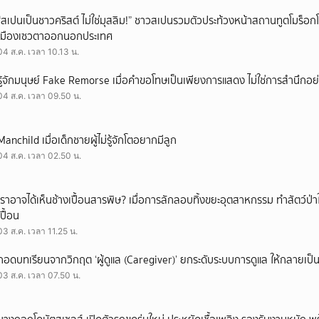
“สเปนเป็นชาวคริสต์ ไม่ใช่มุสลิม!” ชาวสเปนรวมตัวประท้วงหน้าสถานทูตโมร็อกโ
เมืองเซวตาออกนอกประเทศ
04 ส.ค. เวลา 10.13 น.
รู้จักมนุษย์ Fake Remorse เมื่อคำขอโทษเป็นเพียงการแสดง ไม่ใช่การสำนึกอย่
04 ส.ค. เวลา 09.50 น.
Manchild เมื่อเด็กชายผู้ไม่รู้จักโตอยากมีลูก
04 ส.ค. เวลา 02.50 น.
เราอาจได้เห็นช้างเปื้อนสารพิษ? เมื่อการลักลอบทิ้งขยะอุตสาหกรรม ทำสัตว์ป่า
เปื้อน
03 ส.ค. เวลา 11.25 น.
ถอดบทเรียนจากวิกฤต ‘ผู้ดูแล (Caregiver)’ ยกระดับระบบการดูแล ให้กลายเป็น 
03 ส.ค. เวลา 07.50 น.