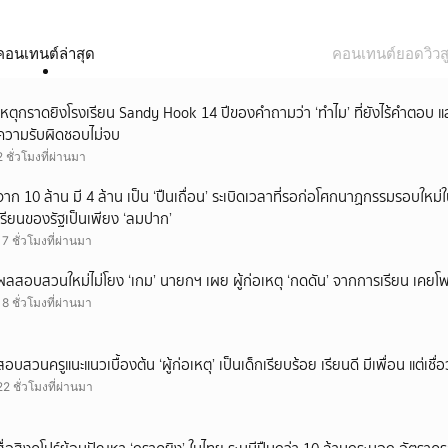
คอนเทนต์ล่าสุด
คอนเทนต์ยอดวิวสู
เหตุกราดยิงโรงเรียน Sandy Hook 14 ปีของคำถามว่า ‘ทำไม’ ที่ยังไร้คำตอบ 
ความรับผิดชอบไม่จบ
2 ชั่วโมงที่ผ่านมา
จาก 10 ล้าน มี 4 ล้าน เป็น ‘ปืนเถื่อน’ ระเบิดเวลาที่รอก่อโศกนาฏกรรมรอบใ
เรียนของรัฐเป็นเพียง ‘ลมปาก’
17 ชั่วโมงที่ผ่านมา
ผลสอบสวนใหม่ไม่โยง ‘เกม’ นายกฯ เผย ผู้ก่อเหตุ ‘กดดัน’ จากการเรียน เคยโพส
18 ชั่วโมงที่ผ่านมา
สอบสวนครูแนะแนวเบื้องต้น ‘ผู้ก่อเหตุ’ เป็นเด็กเรียบร้อย เรียนดี มีเพื่อน แต่เชื่อ
22 ชั่วโมงที่ผ่านมา