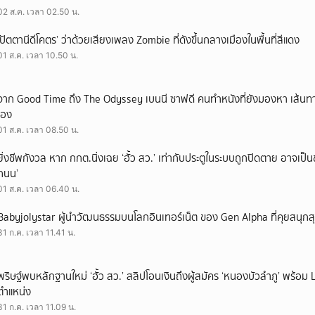
02 ส.ค. เวลา 02.50 น.
‘ปัตตานีดีโคตร’ ว่าด้วยเสียงเพลง Zombie ที่ดังขึ้นกลางเมืองในพื้นที่สีแดง
01 ส.ค. เวลา 10.50 น.
จาก Good Time ถึง The Odyssey เบนนี ซาฟดี คนทำหนังที่ยังมองหา เส้นทาง
เอง
01 ส.ค. เวลา 08.50 น.
ยิ่งชีพกังวล หาก กกต.นิ่งเฉย ‘ฮั้ว สว.’ เท่ากับประตูในระบบถูกปิดตาย อาจเป็
ถนน’
01 ส.ค. เวลา 06.40 น.
Babyjolystar ผู้นำวัฒนธรรมบนโลกอินเทอร์เน็ต ของ Gen Alpha ที่คุยสนุกส
31 ก.ค. เวลา 11.41 น.
พริษฐ์พบหลักฐานใหม่ ‘ฮั้ว สว.’ สลิปโอนเงินถึงผู้สมัคร ‘หนองบัวลำภู’ พร้อม 
ตำแหน่ง
31 ก.ค. เวลา 11.09 น.