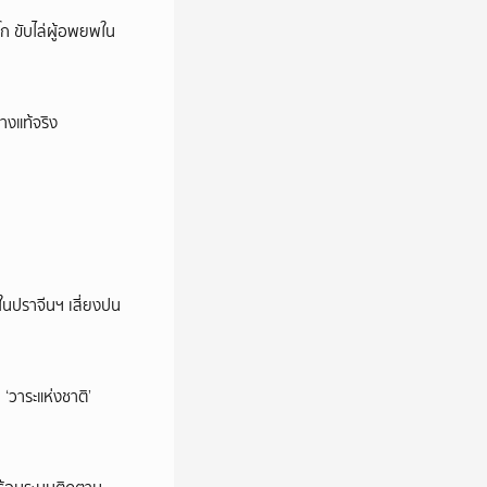
ก ขับไล่ผู้อพยพใน
างแท้จริง
ในปราจีนฯ เสี่ยงปน
‘วาระแห่งชาติ’