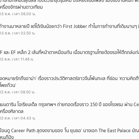
บางกอกโคมัตสุเซลส์ เปิดตัวรถขุดรุ่นใหม่ ประหยัดเชื้อเพลิง รองรับงานหนัก 
เครื่องจักรผ่านดาวเทียม
03 ส.ค. เวลา 06.00 น.
ทำงานมาหลายปี แต่ได้เงินน้อยกว่า First Jobber ทำไมการทำงานที่เดิมนานๆ ถ
03 ส.ค. เวลา 02.50 น.
IF และ EF เหล็ก 2 เส้นที่หน้าตาเหมือนกัน เมื่อมาตรฐานไทยต้องรอให้ตึกถล่มก
02 ส.ค. เวลา 11.46 น.
‘จดหมายรักถึงอาม่า’ เรื่องราวประวัติศาสตร์ชาวจีนโพ้นทะเล ที่ซ่อน ‘ความคิด
‘โพยก๊วน’
02 ส.ค. เวลา 08.50 น.
แมนดาริน โอเรียนเต็ล กรุงเทพฯ ถ่ายทอดเรื่องราว 150 ปี ของโรงแรม ผ่าน 
เครื่องศิลาดล
02 ส.ค. เวลา 04.43 น.
ย้อนดู Career Path สุดงดงามของ ‘โน ยุนซอ’ นางเอก The East Palace บัณฑิ
ไหนก็ปัง