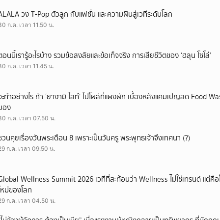
ALALA วง T-Pop ตัวลูก กับแฟชั่น และความฝันสู่เวทีระดับโลก
30 ก.ค. เวลา 11.50 น.
ตอนนี้เรารู้อะไรบ้าง รวมข้อสงสัยและข้อเท็จจริง การเสียชีวิตของ ‘ฮลุน โซโล่’
30 ก.ค. เวลา 11.45 น.
จะทำอย่างไร ถ้า ‘ยางามิ ไลท์’ ไปโผล่ที่แผงผัก เบื้องหลังแคมเปญลด Food Wast
มอง
30 ก.ค. เวลา 07.50 น.
ชวนคุยเรื่องวันพระเดือน 8 เพราะเป็นวันครู พระพุทธเจ้าจึงเทศนา (?)
29 ก.ค. เวลา 09.50 น.
Global Wellness Summit 2026 เวทีที่สะท้อนว่า Wellness ไม่ใช่เทรนด์ แต่คื
ใหม่ของโลก
29 ก.ค. เวลา 04.50 น.