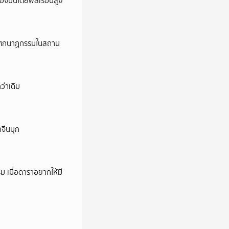
ครองปืนโดยพลเรือนสูง
ี’ โศกนาฏกรรมในสถาน
ว่าเดิม
กจีนบุก
ม เมื่อดาราอยากให้มี