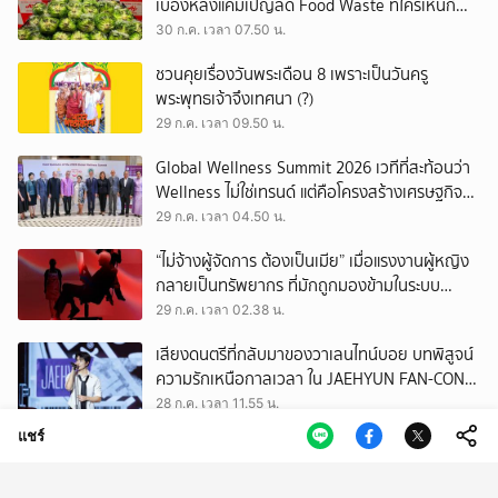
เบื้องหลังแคมเปญลด Food Waste ที่ใครเห็นก็
ต้องหันมอง
30 ก.ค. เวลา 07.50 น.
ชวนคุยเรื่องวันพระเดือน 8 เพราะเป็นวันครู
พระพุทธเจ้าจึงเทศนา (?)
29 ก.ค. เวลา 09.50 น.
Global Wellness Summit 2026 เวทีที่สะท้อนว่า
Wellness ไม่ใช่เทรนด์ แต่คือโครงสร้างเศรษฐกิจ
ใหม่ของโลก
29 ก.ค. เวลา 04.50 น.
“ไม่จ้างผู้จัดการ ต้องเป็นเมีย” เมื่อแรงงานผู้หญิง
กลายเป็นทรัพยากร ที่มักถูกมองข้ามในระบบ
เศรษฐกิจแรงงาน
29 ก.ค. เวลา 02.38 น.
เสียงดนตรีที่กลับมาของวาเลนไทน์บอย บทพิสูจน์
ความรักเหนือกาลเวลา ใน JAEHYUN FAN-CON
TOUR
28 ก.ค. เวลา 11.55 น.
แชร์
เปิดตัวแพลตฟอร์ม Museum Thailand:
ThaiArch100yrs รวบรวมฐานข้อมูล
สถาปัตยกรรม 100 ปีภาคเหนือ มุ่งขับเคลื่อน
28 ก.ค. เวลา 07.51 น.