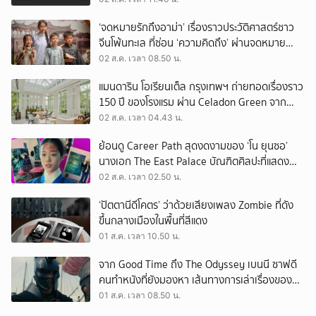
‘จดหมายรักถึงอาม่า’ เรื่องราวประวัติศาสตร์ชาว
จีนโพ้นทะเล ที่ซ่อน ‘ความคิดถึง’ ผ่านจดหมาย
‘โพยก๊วน’
02 ส.ค. เวลา 08.50 น.
แมนดาริน โอเรียนเต็ล กรุงเทพฯ ถ่ายทอดเรื่องราว
150 ปี ของโรงแรม ผ่าน Celadon Green จาก
เครื่องศิลาดล
02 ส.ค. เวลา 04.43 น.
ย้อนดู Career Path สุดงดงามของ ‘โน ยุนซอ’
นางเอก The East Palace บัณฑิตศิลปะที่แสดง
เรื่องไหนก็ปัง
02 ส.ค. เวลา 02.50 น.
‘ปัตตานีดีโคตร’ ว่าด้วยเสียงเพลง Zombie ที่ดัง
ขึ้นกลางเมืองในพื้นที่สีแดง
01 ส.ค. เวลา 10.50 น.
จาก Good Time ถึง The Odyssey เบนนี ซาฟดี
คนทำหนังที่ยังมองหา เส้นทางการเล่าเรื่องของตัว
เอง
01 ส.ค. เวลา 08.50 น.