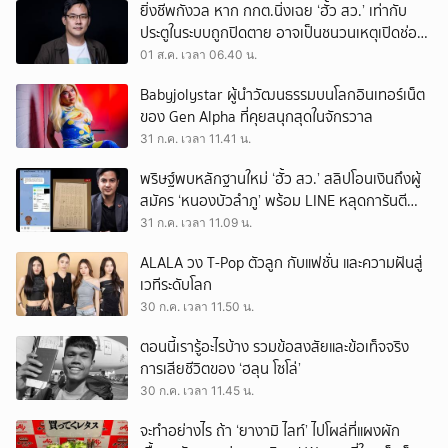
ยิ่งชีพกังวล หาก กกต.นิ่งเฉย ‘ฮั้ว สว.’ เท่ากับ
ประตูในระบบถูกปิดตาย อาจเป็นชนวนเหตุเปิดช่อง
‘ลงถนน’
01 ส.ค. เวลา 06.40 น.
Babyjolystar ผู้นำวัฒนธรรมบนโลกอินเทอร์เน็ต
ของ Gen Alpha ที่คุยสนุกสุดในจักรวาล
31 ก.ค. เวลา 11.41 น.
พริษฐ์พบหลักฐานใหม่ ‘ฮั้ว สว.’ สลิปโอนเงินถึงผู้
สมัคร ‘หนองบัวลำภู’ พร้อม LINE หลุดการันตี
ตำแหน่ง
31 ก.ค. เวลา 11.09 น.
ALALA วง T-Pop ตัวลูก กับแฟชั่น และความฝันสู่
เวทีระดับโลก
30 ก.ค. เวลา 11.50 น.
ตอนนี้เรารู้อะไรบ้าง รวมข้อสงสัยและข้อเท็จจริง
การเสียชีวิตของ ‘ฮลุน โซโล่’
30 ก.ค. เวลา 11.45 น.
จะทำอย่างไร ถ้า ‘ยางามิ ไลท์’ ไปโผล่ที่แผงผัก