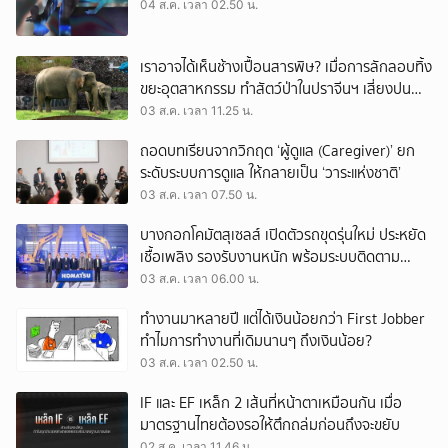
04 ส.ค. เวลา 02.50 น.
เราอาจได้เห็นช้างเปื้อนสารพิษ? เมื่อการลักลอบทิ้ง
ขยะอุตสาหกรรม ทำสัตว์ป่าในปราจีนฯ เสี่ยงปน
เปื้อน
03 ส.ค. เวลา 11.25 น.
ถอดบทเรียนจากวิกฤต ‘ผู้ดูแล (Caregiver)’ ยก
ระดับระบบการดูแล ให้กลายเป็น ‘วาระแห่งชาติ’
03 ส.ค. เวลา 07.50 น.
บางกอกโคมัตสุเซลส์ เปิดตัวรถขุดรุ่นใหม่ ประหยัด
เชื้อเพลิง รองรับงานหนัก พร้อมระบบติดตาม
เครื่องจักรผ่านดาวเทียม
03 ส.ค. เวลา 06.00 น.
ทำงานมาหลายปี แต่ได้เงินน้อยกว่า First Jobber
ทำไมการทำงานที่เดิมนานๆ ถึงเงินน้อย?
03 ส.ค. เวลา 02.50 น.
IF และ EF เหล็ก 2 เส้นที่หน้าตาเหมือนกัน เมื่อ
มาตรฐานไทยต้องรอให้ตึกถล่มก่อนถึงจะขยับ
02 ส.ค. เวลา 11.46 น.