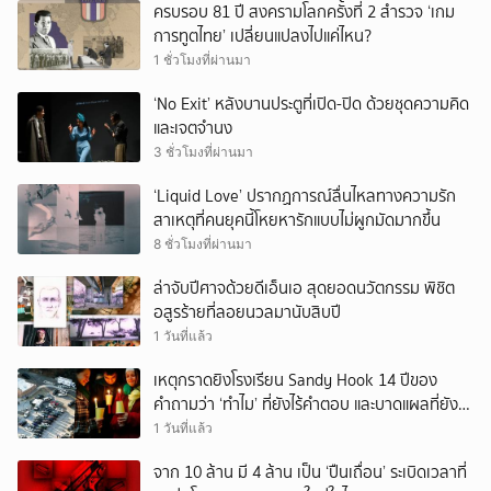
ครบรอบ 81 ปี สงครามโลกครั้งที่ 2 สำรวจ ‘เกม
การทูตไทย’ เปลี่ยนแปลงไปแค่ไหน?
1 ชั่วโมงที่ผ่านมา
‘No Exit’ หลังบานประตูที่เปิด-ปิด ด้วยชุดความคิด
และเจตจำนง
3 ชั่วโมงที่ผ่านมา
‘Liquid Love’ ปรากฏการณ์ลื่นไหลทางความรัก
สาเหตุที่คนยุคนี้โหยหารักแบบไม่ผูกมัดมากขึ้น
8 ชั่วโมงที่ผ่านมา
ล่าจับปีศาจด้วยดีเอ็นเอ สุดยอดนวัตกรรม พิชิต
อสูรร้ายที่ลอยนวลมานับสิบปี
1 วันที่แล้ว
เหตุกราดยิงโรงเรียน Sandy Hook 14 ปีของ
คำถามว่า ‘ทำไม’ ที่ยังไร้คำตอบ และบาดแผลที่ยัง
ทวงความรับผิดชอบไม่จบ
1 วันที่แล้ว
จาก 10 ล้าน มี 4 ล้าน เป็น ‘ปืนเถื่อน’ ระเบิดเวลาที่