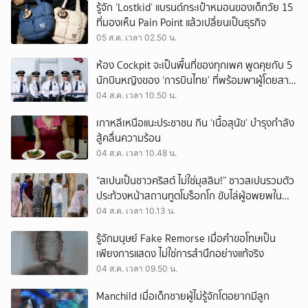
รู้จัก ‘Lostkid’ แบรนด์กระเป๋าหมอนของเด็กวัย 15
ที่มองเห็น Pain Point แล้วเปลี่ยนเป็นธุรกิจ
05 ส.ค. เวลา 02.50 น.
ห้อง Cockpit จะเป็นพื้นที่ของทุกเพศ พูดคุยกับ 5
นักบินหญิงของ ‘การบินไทย’ ที่พร้อมพาผู้โดยสาร
บินไปทั่วโลก
04 ส.ค. เวลา 10.50 น.
เกาหลีเหนือแนะประชาชน กิน ‘เนื้อสุนัข’ บำรุงกำลัง
สู้คลื่นความร้อน
04 ส.ค. เวลา 10.48 น.
“สเปนเป็นชาวคริสต์ ไม่ใช่มุสลิม!” ชาวสเปนรวมตัว
ประท้วงหน้าสถานทูตโมร็อกโก ขับไล่ผู้อพยพใน
เมืองเซวตาออกนอกประเทศ
04 ส.ค. เวลา 10.13 น.
รู้จักมนุษย์ Fake Remorse เมื่อคำขอโทษเป็น
เพียงการแสดง ไม่ใช่การสำนึกอย่างแท้จริง
04 ส.ค. เวลา 09.50 น.
Manchild เมื่อเด็กชายผู้ไม่รู้จักโตอยากมีลูก