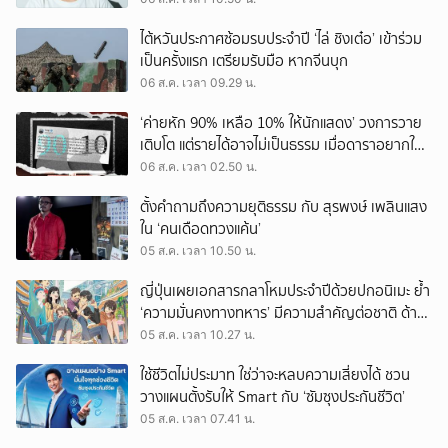
ไต้หวันประกาศซ้อมรบประจำปี ‘ไล่ ชิงเต๋อ’ เข้าร่วม
เป็นครั้งแรก เตรียมรับมือ หากจีนบุก
06 ส.ค. เวลา 09.29 น.
‘ค่ายหัก 90% เหลือ 10% ให้นักแสดง’ วงการวาย
เติบโต แต่รายได้อาจไม่เป็นธรรม เมื่อดาราอยากให้มี
‘สัญญามาตรฐาน’
06 ส.ค. เวลา 02.50 น.
ตั้งคำถามถึงความยุติธรรม กับ สุรพงษ์ เพลินแสง
ใน ‘คนเดือดทวงแค้น’
05 ส.ค. เวลา 10.50 น.
ญี่ปุ่นเผยเอกสารกลาโหมประจำปีด้วยปกอนิเมะ ย้ำ
‘ความมั่นคงทางทหาร’ มีความสำคัญต่อชาติ ด้าน
จีนเตือน ขออย่าซ้ำรอยประวัติศาสตร์
05 ส.ค. เวลา 10.27 น.
ใช้ชีวิตไม่ประมาท ใช่ว่าจะหลบความเสี่ยงได้ ชวน
วางแผนตั้งรับให้ Smart กับ ‘ซัมซุงประกันชีวิต’
05 ส.ค. เวลา 07.41 น.