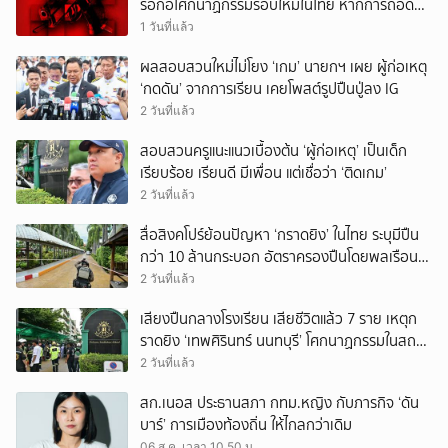
รอก่อโศกนาฏกรรมรอบใหม่ในไทย หากการถอดบท
เรียนของรัฐเป็นเพียง ‘ลมปาก’
1 วันที่แล้ว
ผลสอบสวนใหม่ไม่โยง ‘เกม’ นายกฯ เผย ผู้ก่อเหตุ
‘กดดัน’ จากการเรียน เคยโพสต์รูปปืนปู่ลง IG
2 วันที่แล้ว
สอบสวนครูแนะแนวเบื้องต้น ‘ผู้ก่อเหตุ’ เป็นเด็ก
เรียบร้อย เรียนดี มีเพื่อน แต่เชื่อว่า ‘ติดเกม’
2 วันที่แล้ว
สื่อสิงคโปร์ย้อนปัญหา ‘กราดยิง’ ในไทย ระบุมีปืน
กว่า 10 ล้านกระบอก อัตราครองปืนโดยพลเรือน
สูงที่สุดในภูมิภาค
2 วันที่แล้ว
เสียงปืนกลางโรงเรียน เสียชีวิตแล้ว 7 ราย เหตุก
ราดยิง ‘เทพศิรินทร์ นนทบุรี’ โศกนาฏกรรมในสถาน
ศึกษา ครั้งที่ 2 ในรอบปี
2 วันที่แล้ว
สก.เนอส ประธานสภา กทม.หญิง กับภารกิจ ‘ดัน
บาร์’ การเมืองท้องถิ่น ให้ไกลกว่าเดิม
06 ส.ค. เวลา 10.50 น.