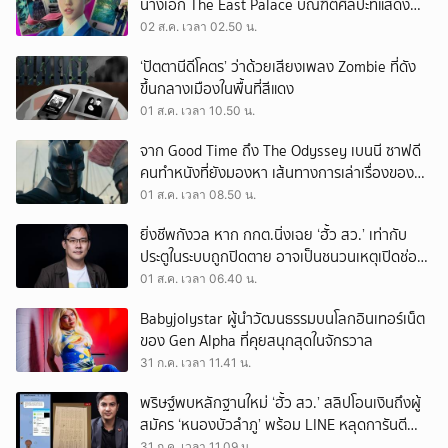
นางเอก The East Palace บัณฑิตศิลปะที่แสดง
เรื่องไหนก็ปัง
02 ส.ค. เวลา 02.50 น.
‘ปัตตานีดีโคตร’ ว่าด้วยเสียงเพลง Zombie ที่ดัง
ขึ้นกลางเมืองในพื้นที่สีแดง
01 ส.ค. เวลา 10.50 น.
จาก Good Time ถึง The Odyssey เบนนี ซาฟดี
คนทำหนังที่ยังมองหา เส้นทางการเล่าเรื่องของตัว
เอง
01 ส.ค. เวลา 08.50 น.
ยิ่งชีพกังวล หาก กกต.นิ่งเฉย ‘ฮั้ว สว.’ เท่ากับ
ประตูในระบบถูกปิดตาย อาจเป็นชนวนเหตุเปิดช่อง
‘ลงถนน’
01 ส.ค. เวลา 06.40 น.
Babyjolystar ผู้นำวัฒนธรรมบนโลกอินเทอร์เน็ต
ของ Gen Alpha ที่คุยสนุกสุดในจักรวาล
31 ก.ค. เวลา 11.41 น.
พริษฐ์พบหลักฐานใหม่ ‘ฮั้ว สว.’ สลิปโอนเงินถึงผู้
สมัคร ‘หนองบัวลำภู’ พร้อม LINE หลุดการันตี
ตำแหน่ง
31 ก.ค. เวลา 11.09 น.