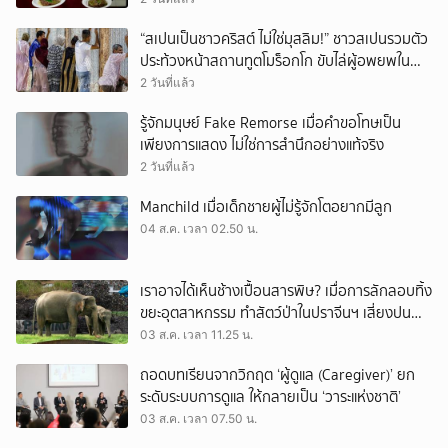
“สเปนเป็นชาวคริสต์ ไม่ใช่มุสลิม!” ชาวสเปนรวมตัว
ประท้วงหน้าสถานทูตโมร็อกโก ขับไล่ผู้อพยพใน
เมืองเซวตาออกนอกประเทศ
2 วันที่แล้ว
รู้จักมนุษย์ Fake Remorse เมื่อคำขอโทษเป็น
เพียงการแสดง ไม่ใช่การสำนึกอย่างแท้จริง
2 วันที่แล้ว
Manchild เมื่อเด็กชายผู้ไม่รู้จักโตอยากมีลูก
04 ส.ค. เวลา 02.50 น.
เราอาจได้เห็นช้างเปื้อนสารพิษ? เมื่อการลักลอบทิ้ง
ขยะอุตสาหกรรม ทำสัตว์ป่าในปราจีนฯ เสี่ยงปน
เปื้อน
03 ส.ค. เวลา 11.25 น.
ถอดบทเรียนจากวิกฤต ‘ผู้ดูแล (Caregiver)’ ยก
ระดับระบบการดูแล ให้กลายเป็น ‘วาระแห่งชาติ’
03 ส.ค. เวลา 07.50 น.