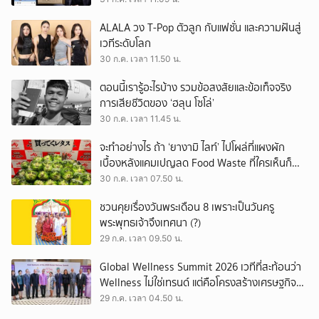
ALALA วง T-Pop ตัวลูก กับแฟชั่น และความฝันสู่
เวทีระดับโลก
30 ก.ค. เวลา 11.50 น.
ตอนนี้เรารู้อะไรบ้าง รวมข้อสงสัยและข้อเท็จจริง
การเสียชีวิตของ ‘ฮลุน โซโล่’
30 ก.ค. เวลา 11.45 น.
จะทำอย่างไร ถ้า ‘ยางามิ ไลท์’ ไปโผล่ที่แผงผัก
เบื้องหลังแคมเปญลด Food Waste ที่ใครเห็นก็
ต้องหันมอง
30 ก.ค. เวลา 07.50 น.
ชวนคุยเรื่องวันพระเดือน 8 เพราะเป็นวันครู
พระพุทธเจ้าจึงเทศนา (?)
29 ก.ค. เวลา 09.50 น.
Global Wellness Summit 2026 เวทีที่สะท้อนว่า
Wellness ไม่ใช่เทรนด์ แต่คือโครงสร้างเศรษฐกิจ
ใหม่ของโลก
29 ก.ค. เวลา 04.50 น.