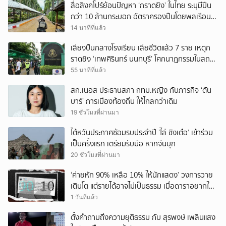
สื่อสิงคโปร์ย้อนปัญหา ‘กราดยิง’ ในไทย ระบุมีปืน
กว่า 10 ล้านกระบอก อัตราครองปืนโดยพลเรือน
สูงที่สุดในภูมิภาค
14 นาทีที่แล้ว
เสียงปืนกลางโรงเรียน เสียชีวิตแล้ว 7 ราย เหตุก
ราดยิง ‘เทพศิรินทร์ นนทบุรี’ โศกนาฏกรรมในสถาน
ศึกษา ครั้งที่ 2 ในรอบปี
55 นาทีที่แล้ว
สก.เนอส ประธานสภา กทม.หญิง กับภารกิจ ‘ดัน
บาร์’ การเมืองท้องถิ่น ให้ไกลกว่าเดิม
19 ชั่วโมงที่ผ่านมา
ไต้หวันประกาศซ้อมรบประจำปี ‘ไล่ ชิงเต๋อ’ เข้าร่วม
เป็นครั้งแรก เตรียมรับมือ หากจีนบุก
20 ชั่วโมงที่ผ่านมา
‘ค่ายหัก 90% เหลือ 10% ให้นักแสดง’ วงการวาย
เติบโต แต่รายได้อาจไม่เป็นธรรม เมื่อดาราอยากให้มี
‘สัญญามาตรฐาน’
1 วันที่แล้ว
ตั้งคำถามถึงความยุติธรรม กับ สุรพงษ์ เพลินแสง