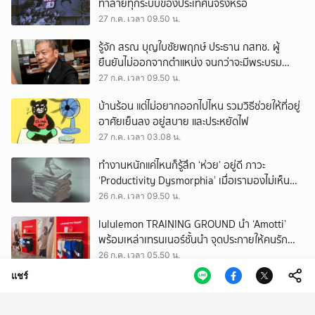
ทำลายทุกระบบของประเทศนี้จริงหรือ
27 ก.ค. เวลา 09.50 น.
รู้จัก สรณ บุญใบชัยพฤกษ์ ประธาน กสทช. ผู้
ยืนยันไม่ออกจากตำแหน่ง จนกว่าจะมีพระบรม
ราชโองการโปรดเกล้าฯ
27 ก.ค. เวลา 09.50 น.
บ้านร้อน แต่ไม่อยากออกไปไหน รวมวิธีช่วยให้ที่อยู่
อาศัยเย็นลง อยู่สบาย และประหยัดไฟ
27 ก.ค. เวลา 03.08 น.
ทำงานหนักแค่ไหนก็รู้สึก ‘ห่วย’ อยู่ดี ภาวะ
‘Productivity Dysmorphia’ เมื่อเรามองไม่เห็น
ความสำเร็จของตัวเอง
26 ก.ค. เวลา 09.50 น.
lululemon TRAINING GROUND นำ ‘Amotti’
พร้อมเหล่าเทรนเนอร์ชั้นนำ จุดประกายให้คนรัก
สุขภาพ ผ่านแนวคิด ‘Yet’
26 ก.ค. เวลา 05.50 น.
แชร์
ปฏิบัติการหยุดนาซี สร้างระเบิดนิวเคลียร์ สุดยอด
ภารกิจลับที่มีโลกเป็นเดิมพัน
25 ก.ค. เวลา 09.50 น.