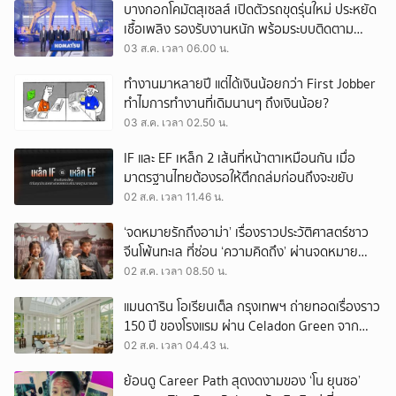
บางกอกโคมัตสุเซลส์ เปิดตัวรถขุดรุ่นใหม่ ประหยัด
เชื้อเพลิง รองรับงานหนัก พร้อมระบบติดตาม
เครื่องจักรผ่านดาวเทียม
03 ส.ค. เวลา 06.00 น.
ทำงานมาหลายปี แต่ได้เงินน้อยกว่า First Jobber
ทำไมการทำงานที่เดิมนานๆ ถึงเงินน้อย?
03 ส.ค. เวลา 02.50 น.
IF และ EF เหล็ก 2 เส้นที่หน้าตาเหมือนกัน เมื่อ
มาตรฐานไทยต้องรอให้ตึกถล่มก่อนถึงจะขยับ
02 ส.ค. เวลา 11.46 น.
‘จดหมายรักถึงอาม่า’ เรื่องราวประวัติศาสตร์ชาว
จีนโพ้นทะเล ที่ซ่อน ‘ความคิดถึง’ ผ่านจดหมาย
‘โพยก๊วน’
02 ส.ค. เวลา 08.50 น.
แมนดาริน โอเรียนเต็ล กรุงเทพฯ ถ่ายทอดเรื่องราว
150 ปี ของโรงแรม ผ่าน Celadon Green จาก
เครื่องศิลาดล
02 ส.ค. เวลา 04.43 น.
ย้อนดู Career Path สุดงดงามของ ‘โน ยุนซอ’