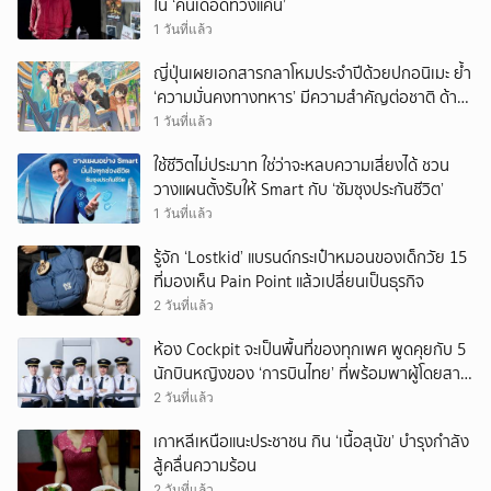
ใน ‘คนเดือดทวงแค้น’
1 วันที่แล้ว
ญี่ปุ่นเผยเอกสารกลาโหมประจำปีด้วยปกอนิเมะ ย้ำ
‘ความมั่นคงทางทหาร’ มีความสำคัญต่อชาติ ด้าน
จีนเตือน ขออย่าซ้ำรอยประวัติศาสตร์
1 วันที่แล้ว
ใช้ชีวิตไม่ประมาท ใช่ว่าจะหลบความเสี่ยงได้ ชวน
วางแผนตั้งรับให้ Smart กับ ‘ซัมซุงประกันชีวิต’
1 วันที่แล้ว
รู้จัก ‘Lostkid’ แบรนด์กระเป๋าหมอนของเด็กวัย 15
ที่มองเห็น Pain Point แล้วเปลี่ยนเป็นธุรกิจ
2 วันที่แล้ว
ห้อง Cockpit จะเป็นพื้นที่ของทุกเพศ พูดคุยกับ 5
นักบินหญิงของ ‘การบินไทย’ ที่พร้อมพาผู้โดยสาร
บินไปทั่วโลก
2 วันที่แล้ว
เกาหลีเหนือแนะประชาชน กิน ‘เนื้อสุนัข’ บำรุงกำลัง
สู้คลื่นความร้อน
2 วันที่แล้ว