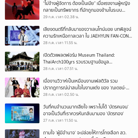
“ไม่จ้างผู้จัดการ ต้องเป็นเมีย” เมื่อแรงงานผู้หญิง
กลายเป็นทรัพยากร ที่มักถูกมองข้ามในระบบ
เศรษฐกิจแรงงาน
29 ก.ค. เวลา 02.38 น.
เสียงดนตรีที่กลับมาของวาเลนไทน์บอย บทพิสูจน์
ความรักเหนือกาลเวลา ใน JAEHYUN FAN-CON
TOUR
28 ก.ค. เวลา 11.55 น.
เปิดตัวแพลตฟอร์ม Museum Thailand:
ThaiArch100yrs รวบรวมฐานข้อมูล
สถาปัตยกรรม 100 ปีภาคเหนือ มุ่งขับเคลื่อน
28 ก.ค. เวลา 07.51 น.
Heritage Economy
เมื่องานวิวาห์เป็นเหมือนงานเฟสติวัล รวม
ปรากฏการณ์น่าสนใจในงานแต่ง ของ ‘ณเดชน์-
ญาญ่า’ ทั้ง 3 ครั้ง
28 ก.ค. เวลา 02.50 น.
วันที่คนจำนวนมากเสียใจ เพราะไม่ได้ ‘บัตรคนจน’
อาจเป็นวันที่เราควรหันกลับมามอง ‘บัตรทอง’
27 ก.ค. เวลา 11.50 น.
ถามใจ ‘ผู้มีอำนาจ’ จะปล่อยให้การโกงเลือก สว.