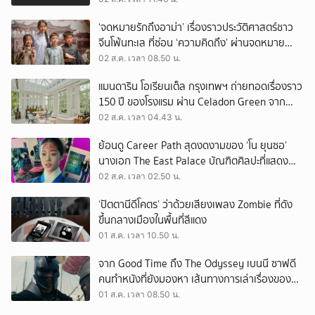
‘จดหมายรักถึงอาม่า’ เรื่องราวประวัติศาสตร์ชาว
จีนโพ้นทะเล ที่ซ่อน ‘ความคิดถึง’ ผ่านจดหมาย
‘โพยก๊วน’
02 ส.ค. เวลา 08.50 น.
แมนดาริน โอเรียนเต็ล กรุงเทพฯ ถ่ายทอดเรื่องราว
150 ปี ของโรงแรม ผ่าน Celadon Green จาก
เครื่องศิลาดล
02 ส.ค. เวลา 04.43 น.
ย้อนดู Career Path สุดงดงามของ ‘โน ยุนซอ’
นางเอก The East Palace บัณฑิตศิลปะที่แสดง
เรื่องไหนก็ปัง
02 ส.ค. เวลา 02.50 น.
‘ปัตตานีดีโคตร’ ว่าด้วยเสียงเพลง Zombie ที่ดัง
ขึ้นกลางเมืองในพื้นที่สีแดง
01 ส.ค. เวลา 10.50 น.
จาก Good Time ถึง The Odyssey เบนนี ซาฟดี
คนทำหนังที่ยังมองหา เส้นทางการเล่าเรื่องของตัว
เอง
01 ส.ค. เวลา 08.50 น.