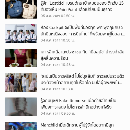
รู้จัก ‘Lostkid’ แบรนด์กระเป๋าหมอนของเด็กวัย 15
ที่มองเห็น Pain Point แล้วเปลี่ยนเป็นธุรกิจ
05 ส.ค. เวลา 02.50 น.
ห้อง Cockpit จะเป็นพื้นที่ของทุกเพศ พูดคุยกับ 5
นักบินหญิงของ ‘การบินไทย’ ที่พร้อมพาผู้โดยสาร
บินไปทั่วโลก
04 ส.ค. เวลา 10.50 น.
เกาหลีเหนือแนะประชาชน กิน ‘เนื้อสุนัข’ บำรุงกำลัง
สู้คลื่นความร้อน
04 ส.ค. เวลา 10.48 น.
“สเปนเป็นชาวคริสต์ ไม่ใช่มุสลิม!” ชาวสเปนรวมตัว
ประท้วงหน้าสถานทูตโมร็อกโก ขับไล่ผู้อพยพใน
เมืองเซวตาออกนอกประเทศ
04 ส.ค. เวลา 10.13 น.
รู้จักมนุษย์ Fake Remorse เมื่อคำขอโทษเป็น
เพียงการแสดง ไม่ใช่การสำนึกอย่างแท้จริง
04 ส.ค. เวลา 09.50 น.
Manchild เมื่อเด็กชายผู้ไม่รู้จักโตอยากมีลูก