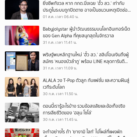
ยิ่งชีพกังวล หาก กกต.นิ่งเฉย ‘ฮั้ว สว.’ เท่ากับ
ประตูในระบบถูกปิดตาย อาจเป็นชนวนเหตุเปิดช่อง
‘ลงถนน’
01 ส.ค. เวลา 06.40 น.
Babyjolystar ผู้นำวัฒนธรรมบนโลกอินเทอร์เน็ต
ของ Gen Alpha ที่คุยสนุกสุดในจักรวาล
31 ก.ค. เวลา 11.41 น.
พริษฐ์พบหลักฐานใหม่ ‘ฮั้ว สว.’ สลิปโอนเงินถึงผู้
สมัคร ‘หนองบัวลำภู’ พร้อม LINE หลุดการันตี
ตำแหน่ง
31 ก.ค. เวลา 11.09 น.
ALALA วง T-Pop ตัวลูก กับแฟชั่น และความฝันสู่
เวทีระดับโลก
30 ก.ค. เวลา 11.50 น.
ตอนนี้เรารู้อะไรบ้าง รวมข้อสงสัยและข้อเท็จจริง
การเสียชีวิตของ ‘ฮลุน โซโล่’
30 ก.ค. เวลา 11.45 น.
จะทำอย่างไร ถ้า ‘ยางามิ ไลท์’ ไปโผล่ที่แผงผัก