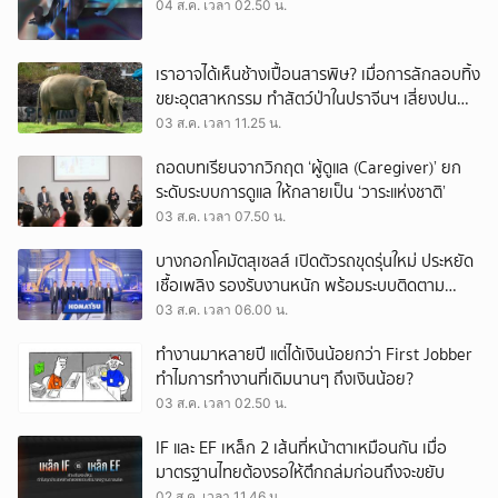
04 ส.ค. เวลา 02.50 น.
เราอาจได้เห็นช้างเปื้อนสารพิษ? เมื่อการลักลอบทิ้ง
ขยะอุตสาหกรรม ทำสัตว์ป่าในปราจีนฯ เสี่ยงปน
เปื้อน
03 ส.ค. เวลา 11.25 น.
ถอดบทเรียนจากวิกฤต ‘ผู้ดูแล (Caregiver)’ ยก
ระดับระบบการดูแล ให้กลายเป็น ‘วาระแห่งชาติ’
03 ส.ค. เวลา 07.50 น.
บางกอกโคมัตสุเซลส์ เปิดตัวรถขุดรุ่นใหม่ ประหยัด
เชื้อเพลิง รองรับงานหนัก พร้อมระบบติดตาม
เครื่องจักรผ่านดาวเทียม
03 ส.ค. เวลา 06.00 น.
ทำงานมาหลายปี แต่ได้เงินน้อยกว่า First Jobber
ทำไมการทำงานที่เดิมนานๆ ถึงเงินน้อย?
03 ส.ค. เวลา 02.50 น.
IF และ EF เหล็ก 2 เส้นที่หน้าตาเหมือนกัน เมื่อ
มาตรฐานไทยต้องรอให้ตึกถล่มก่อนถึงจะขยับ
02 ส.ค. เวลา 11.46 น.