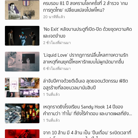
ครบรอบ 81 ปี สงครามโลกครั้งที่ 2 สำรวจ ‘เกม
การทูตไทย’ เปลี่ยนแปลงไปแค่ไหน?
20 นาทีที่แล้ว
‘No Exit’ หลังบานประตูที่เปิด-ปิด ด้วยชุดความคิด
และเจตจำนง
2 ชั่วโมงที่ผ่านมา
‘Liquid Love’ ปรากฏการณ์ลื่นไหลทางความรัก
สาเหตุที่คนยุคนี้โหยหารักแบบไม่ผูกมัดมากขึ้น
6 ชั่วโมงที่ผ่านมา
ล่าจับปีศาจด้วยดีเอ็นเอ สุดยอดนวัตกรรม พิชิต
อสูรร้ายที่ลอยนวลมานับสิบปี
1 วันที่แล้ว
เหตุกราดยิงโรงเรียน Sandy Hook 14 ปีของ
คำถามว่า ‘ทำไม’ ที่ยังไร้คำตอบ และบาดแผลที่ยัง
ทวงความรับผิดชอบไม่จบ
1 วันที่แล้ว
จาก 10 ล้าน มี 4 ล้าน เป็น ‘ปืนเถื่อน’ ระเบิดเวลาที่