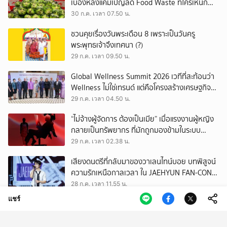
เบื้องหลังแคมเปญลด Food Waste ที่ใครเห็นก็
ต้องหันมอง
30 ก.ค. เวลา 07.50 น.
ชวนคุยเรื่องวันพระเดือน 8 เพราะเป็นวันครู
พระพุทธเจ้าจึงเทศนา (?)
29 ก.ค. เวลา 09.50 น.
Global Wellness Summit 2026 เวทีที่สะท้อนว่า
Wellness ไม่ใช่เทรนด์ แต่คือโครงสร้างเศรษฐกิจ
ใหม่ของโลก
29 ก.ค. เวลา 04.50 น.
“ไม่จ้างผู้จัดการ ต้องเป็นเมีย” เมื่อแรงงานผู้หญิง
กลายเป็นทรัพยากร ที่มักถูกมองข้ามในระบบ
เศรษฐกิจแรงงาน
29 ก.ค. เวลา 02.38 น.
เสียงดนตรีที่กลับมาของวาเลนไทน์บอย บทพิสูจน์
ความรักเหนือกาลเวลา ใน JAEHYUN FAN-CON
TOUR
28 ก.ค. เวลา 11.55 น.
แชร์
เปิดตัวแพลตฟอร์ม Museum Thailand:
ThaiArch100yrs รวบรวมฐานข้อมูล
สถาปัตยกรรม 100 ปีภาคเหนือ มุ่งขับเคลื่อน
28 ก.ค. เวลา 07.51 น.