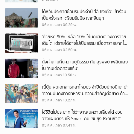
ไต้หวันประกาศซ้อมรบประจำปี ‘ไล่ ชิงเต๋อ’ เข้าร่วม
เป็นครั้งแรก เตรียมรับมือ หากจีนบุก
06 ส.ค. เวลา 09.29 น.
‘ค่ายหัก 90% เหลือ 10% ให้นักแสดง’ วงการวาย
เติบโต แต่รายได้อาจไม่เป็นธรรม เมื่อดาราอยากให้มี
‘สัญญามาตรฐาน’
06 ส.ค. เวลา 02.50 น.
ตั้งคำถามถึงความยุติธรรม กับ สุรพงษ์ เพลินแสง
ใน ‘คนเดือดทวงแค้น’
05 ส.ค. เวลา 10.50 น.
ญี่ปุ่นเผยเอกสารกลาโหมประจำปีด้วยปกอนิเมะ ย้ำ
‘ความมั่นคงทางทหาร’ มีความสำคัญต่อชาติ ด้าน
จีนเตือน ขออย่าซ้ำรอยประวัติศาสตร์
05 ส.ค. เวลา 10.27 น.
ใช้ชีวิตไม่ประมาท ใช่ว่าจะหลบความเสี่ยงได้ ชวน
วางแผนตั้งรับให้ Smart กับ ‘ซัมซุงประกันชีวิต’
05 ส.ค. เวลา 07.41 น.