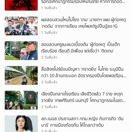
รอก่อโศกนาฏกรรมรอบใหม่ในไทย หากการถอดบท
เรียนของรัฐเป็นเพียง ‘ลมปาก’
1 วันที่แล้ว
ผลสอบสวนใหม่ไม่โยง ‘เกม’ นายกฯ เผย ผู้ก่อเหตุ
‘กดดัน’ จากการเรียน เคยโพสต์รูปปืนปู่ลง IG
1 วันที่แล้ว
สอบสวนครูแนะแนวเบื้องต้น ‘ผู้ก่อเหตุ’ เป็นเด็ก
เรียบร้อย เรียนดี มีเพื่อน แต่เชื่อว่า ‘ติดเกม’
2 วันที่แล้ว
สื่อสิงคโปร์ย้อนปัญหา ‘กราดยิง’ ในไทย ระบุมีปืน
กว่า 10 ล้านกระบอก อัตราครองปืนโดยพลเรือน
สูงที่สุดในภูมิภาค
2 วันที่แล้ว
เสียงปืนกลางโรงเรียน เสียชีวิตแล้ว 7 ราย เหตุก
ราดยิง ‘เทพศิรินทร์ นนทบุรี’ โศกนาฏกรรมในสถาน
ศึกษา ครั้งที่ 2 ในรอบปี
2 วันที่แล้ว
สก.เนอส ประธานสภา กทม.หญิง กับภารกิจ ‘ดัน
บาร์’ การเมืองท้องถิ่น ให้ไกลกว่าเดิม
2 วันที่แล้ว