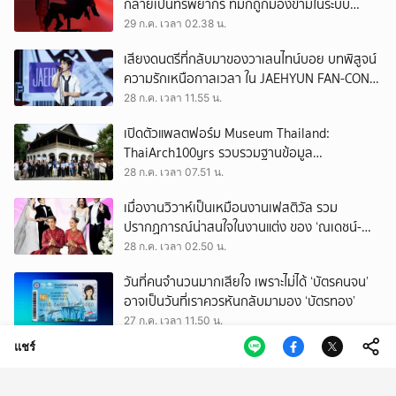
กลายเป็นทรัพยากร ที่มักถูกมองข้ามในระบบ
เศรษฐกิจแรงงาน
29 ก.ค. เวลา 02.38 น.
เสียงดนตรีที่กลับมาของวาเลนไทน์บอย บทพิสูจน์
ความรักเหนือกาลเวลา ใน JAEHYUN FAN-CON
TOUR
28 ก.ค. เวลา 11.55 น.
เปิดตัวแพลตฟอร์ม Museum Thailand:
ThaiArch100yrs รวบรวมฐานข้อมูล
สถาปัตยกรรม 100 ปีภาคเหนือ มุ่งขับเคลื่อน
28 ก.ค. เวลา 07.51 น.
Heritage Economy
เมื่องานวิวาห์เป็นเหมือนงานเฟสติวัล รวม
ปรากฏการณ์น่าสนใจในงานแต่ง ของ ‘ณเดชน์-
ญาญ่า’ ทั้ง 3 ครั้ง
28 ก.ค. เวลา 02.50 น.
วันที่คนจำนวนมากเสียใจ เพราะไม่ได้ ‘บัตรคนจน’
อาจเป็นวันที่เราควรหันกลับมามอง ‘บัตรทอง’
27 ก.ค. เวลา 11.50 น.
แชร์
ถามใจ ‘ผู้มีอำนาจ’ จะปล่อยให้การโกงเลือก สว.
ทำลายทุกระบบของประเทศนี้จริงหรือ
27 ก.ค. เวลา 09.50 น.