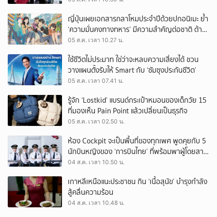
ญี่ปุ่นเผยเอกสารกลาโหมประจำปีด้วยปกอนิเมะ ย้ำ
‘ความมั่นคงทางทหาร’ มีความสำคัญต่อชาติ ด้าน
จีนเตือน ขออย่าซ้ำรอยประวัติศาสตร์
05 ส.ค. เวลา 10.27 น.
ใช้ชีวิตไม่ประมาท ใช่ว่าจะหลบความเสี่ยงได้ ชวน
วางแผนตั้งรับให้ Smart กับ ‘ซัมซุงประกันชีวิต’
05 ส.ค. เวลา 07.41 น.
รู้จัก ‘Lostkid’ แบรนด์กระเป๋าหมอนของเด็กวัย 15
ที่มองเห็น Pain Point แล้วเปลี่ยนเป็นธุรกิจ
05 ส.ค. เวลา 02.50 น.
ห้อง Cockpit จะเป็นพื้นที่ของทุกเพศ พูดคุยกับ 5
นักบินหญิงของ ‘การบินไทย’ ที่พร้อมพาผู้โดยสาร
บินไปทั่วโลก
04 ส.ค. เวลา 10.50 น.
เกาหลีเหนือแนะประชาชน กิน ‘เนื้อสุนัข’ บำรุงกำลัง
สู้คลื่นความร้อน
04 ส.ค. เวลา 10.48 น.