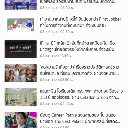
เชื้อเพลิง รองรับงานหนัก พร้อมระบบติดตาม
เครื่องจักรผ่านดาวเทียม
03 ส.ค. เวลา 06.00 น.
ทำงานมาหลายปี แต่ได้เงินน้อยกว่า First Jobber
ทำไมการทำงานที่เดิมนานๆ ถึงเงินน้อย?
03 ส.ค. เวลา 02.50 น.
IF และ EF เหล็ก 2 เส้นที่หน้าตาเหมือนกัน เมื่อ
มาตรฐานไทยต้องรอให้ตึกถล่มก่อนถึงจะขยับ
02 ส.ค. เวลา 11.46 น.
‘จดหมายรักถึงอาม่า’ เรื่องราวประวัติศาสตร์ชาว
จีนโพ้นทะเล ที่ซ่อน ‘ความคิดถึง’ ผ่านจดหมาย
‘โพยก๊วน’
02 ส.ค. เวลา 08.50 น.
แมนดาริน โอเรียนเต็ล กรุงเทพฯ ถ่ายทอดเรื่องราว
150 ปี ของโรงแรม ผ่าน Celadon Green จาก
เครื่องศิลาดล
02 ส.ค. เวลา 04.43 น.
ย้อนดู Career Path สุดงดงามของ ‘โน ยุนซอ’
นางเอก The East Palace บัณฑิตศิลปะที่แสดง
เรื่องไหนก็ปัง
02 ส.ค. เวลา 02.50 น.