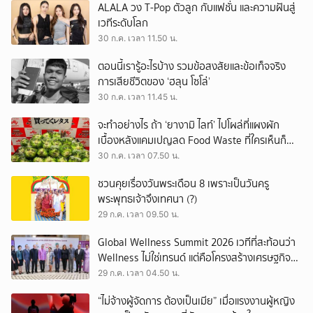
ALALA วง T-Pop ตัวลูก กับแฟชั่น และความฝันสู่
เวทีระดับโลก
30 ก.ค. เวลา 11.50 น.
ตอนนี้เรารู้อะไรบ้าง รวมข้อสงสัยและข้อเท็จจริง
การเสียชีวิตของ ‘ฮลุน โซโล่’
30 ก.ค. เวลา 11.45 น.
จะทำอย่างไร ถ้า ‘ยางามิ ไลท์’ ไปโผล่ที่แผงผัก
เบื้องหลังแคมเปญลด Food Waste ที่ใครเห็นก็
ต้องหันมอง
30 ก.ค. เวลา 07.50 น.
ชวนคุยเรื่องวันพระเดือน 8 เพราะเป็นวันครู
พระพุทธเจ้าจึงเทศนา (?)
29 ก.ค. เวลา 09.50 น.
Global Wellness Summit 2026 เวทีที่สะท้อนว่า
Wellness ไม่ใช่เทรนด์ แต่คือโครงสร้างเศรษฐกิจ
ใหม่ของโลก
29 ก.ค. เวลา 04.50 น.
“ไม่จ้างผู้จัดการ ต้องเป็นเมีย” เมื่อแรงงานผู้หญิง