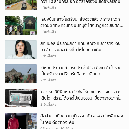
กว่า 10 ล้านกระบอก อัตราครองปืนโดยพลเรือน
สูงที่สุดในภูมิภาค
1 วันที่แล้ว
เสียงปืนกลางโรงเรียน เสียชีวิตแล้ว 7 ราย เหตุก
ราดยิง ‘เทพศิรินทร์ นนทบุรี’ โศกนาฏกรรมในสถาน
ศึกษา ครั้งที่ 2 ในรอบปี
1 วันที่แล้ว
สก.เนอส ประธานสภา กทม.หญิง กับภารกิจ ‘ดัน
บาร์’ การเมืองท้องถิ่น ให้ไกลกว่าเดิม
2 วันที่แล้ว
ไต้หวันประกาศซ้อมรบประจำปี ‘ไล่ ชิงเต๋อ’ เข้าร่วม
เป็นครั้งแรก เตรียมรับมือ หากจีนบุก
2 วันที่แล้ว
‘ค่ายหัก 90% เหลือ 10% ให้นักแสดง’ วงการวาย
เติบโต แต่รายได้อาจไม่เป็นธรรม เมื่อดาราอยากให้มี
‘สัญญามาตรฐาน’
2 วันที่แล้ว
ตั้งคำถามถึงความยุติธรรม กับ สุรพงษ์ เพลินแสง
ใน ‘คนเดือดทวงแค้น’
05 ส.ค. เวลา 10.50 น.