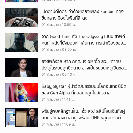
‘ปัตตานีดีโคตร’ ว่าด้วยเสียงเพลง Zombie ที่ดัง
ขึ้นกลางเมืองในพื้นที่สีแดง
01 ส.ค. เวลา 10.50 น.
จาก Good Time ถึง The Odyssey เบนนี ซาฟดี
คนทำหนังที่ยังมองหา เส้นทางการเล่าเรื่องของตัว
เอง
01 ส.ค. เวลา 08.50 น.
ยิ่งชีพกังวล หาก กกต.นิ่งเฉย ‘ฮั้ว สว.’ เท่ากับ
ประตูในระบบถูกปิดตาย อาจเป็นชนวนเหตุเปิดช่อง
‘ลงถนน’
01 ส.ค. เวลา 06.40 น.
Babyjolystar ผู้นำวัฒนธรรมบนโลกอินเทอร์เน็ต
ของ Gen Alpha ที่คุยสนุกสุดในจักรวาล
31 ก.ค. เวลา 11.41 น.
พริษฐ์พบหลักฐานใหม่ ‘ฮั้ว สว.’ สลิปโอนเงินถึงผู้
สมัคร ‘หนองบัวลำภู’ พร้อม LINE หลุดการันตี
ตำแหน่ง
31 ก.ค. เวลา 11.09 น.