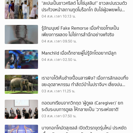
“สเปนเป็นชาวคริสต์ ไม่ใช่มุสลิม!” ชาวสเปนรวมตัว
ประท้วงหน้าสถานทูตโมร็อกโก ขับไล่ผู้อพยพใน
เมืองเซวตาออกนอกประเทศ
04 ส.ค. เวลา 10.13 น.
รู้จักมนุษย์ Fake Remorse เมื่อคำขอโทษเป็น
เพียงการแสดง ไม่ใช่การสำนึกอย่างแท้จริง
04 ส.ค. เวลา 09.50 น.
Manchild เมื่อเด็กชายผู้ไม่รู้จักโตอยากมีลูก
04 ส.ค. เวลา 02.50 น.
เราอาจได้เห็นช้างเปื้อนสารพิษ? เมื่อการลักลอบทิ้ง
ขยะอุตสาหกรรม ทำสัตว์ป่าในปราจีนฯ เสี่ยงปน
เปื้อน
03 ส.ค. เวลา 11.25 น.
ถอดบทเรียนจากวิกฤต ‘ผู้ดูแล (Caregiver)’ ยก
ระดับระบบการดูแล ให้กลายเป็น ‘วาระแห่งชาติ’
03 ส.ค. เวลา 07.50 น.
บางกอกโคมัตสุเซลส์ เปิดตัวรถขุดรุ่นใหม่ ประหยัด