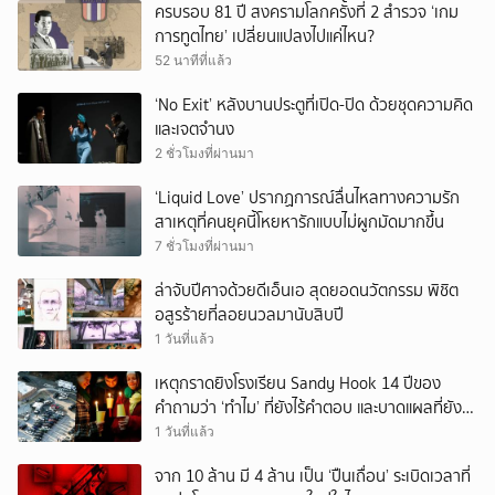
ครบรอบ 81 ปี สงครามโลกครั้งที่ 2 สำรวจ ‘เกม
การทูตไทย’ เปลี่ยนแปลงไปแค่ไหน?
52 นาทีที่แล้ว
‘No Exit’ หลังบานประตูที่เปิด-ปิด ด้วยชุดความคิด
และเจตจำนง
2 ชั่วโมงที่ผ่านมา
‘Liquid Love’ ปรากฏการณ์ลื่นไหลทางความรัก
สาเหตุที่คนยุคนี้โหยหารักแบบไม่ผูกมัดมากขึ้น
7 ชั่วโมงที่ผ่านมา
ล่าจับปีศาจด้วยดีเอ็นเอ สุดยอดนวัตกรรม พิชิต
อสูรร้ายที่ลอยนวลมานับสิบปี
1 วันที่แล้ว
เหตุกราดยิงโรงเรียน Sandy Hook 14 ปีของ
คำถามว่า ‘ทำไม’ ที่ยังไร้คำตอบ และบาดแผลที่ยัง
ทวงความรับผิดชอบไม่จบ
1 วันที่แล้ว
จาก 10 ล้าน มี 4 ล้าน เป็น ‘ปืนเถื่อน’ ระเบิดเวลาที่