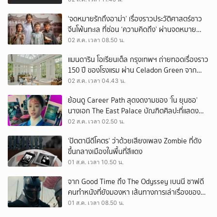
‘จดหมายรักถึงอาม่า’ เรื่องราวประวัติศาสตร์ชาว
จีนโพ้นทะเล ที่ซ่อน ‘ความคิดถึง’ ผ่านจดหมาย
‘โพยก๊วน’
02 ส.ค. เวลา 08.50 น.
แมนดาริน โอเรียนเต็ล กรุงเทพฯ ถ่ายทอดเรื่องราว
150 ปี ของโรงแรม ผ่าน Celadon Green จาก
เครื่องศิลาดล
02 ส.ค. เวลา 04.43 น.
ย้อนดู Career Path สุดงดงามของ ‘โน ยุนซอ’
นางเอก The East Palace บัณฑิตศิลปะที่แสดง
เรื่องไหนก็ปัง
02 ส.ค. เวลา 02.50 น.
‘ปัตตานีดีโคตร’ ว่าด้วยเสียงเพลง Zombie ที่ดัง
ขึ้นกลางเมืองในพื้นที่สีแดง
01 ส.ค. เวลา 10.50 น.
จาก Good Time ถึง The Odyssey เบนนี ซาฟดี
คนทำหนังที่ยังมองหา เส้นทางการเล่าเรื่องของตัว
เอง
01 ส.ค. เวลา 08.50 น.