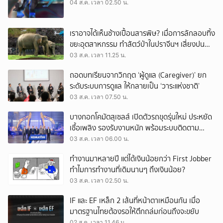
04 ส.ค. เวลา 02.50 น.
เราอาจได้เห็นช้างเปื้อนสารพิษ? เมื่อการลักลอบทิ้ง
ขยะอุตสาหกรรม ทำสัตว์ป่าในปราจีนฯ เสี่ยงปน
เปื้อน
03 ส.ค. เวลา 11.25 น.
ถอดบทเรียนจากวิกฤต ‘ผู้ดูแล (Caregiver)’ ยก
ระดับระบบการดูแล ให้กลายเป็น ‘วาระแห่งชาติ’
03 ส.ค. เวลา 07.50 น.
บางกอกโคมัตสุเซลส์ เปิดตัวรถขุดรุ่นใหม่ ประหยัด
เชื้อเพลิง รองรับงานหนัก พร้อมระบบติดตาม
เครื่องจักรผ่านดาวเทียม
03 ส.ค. เวลา 06.00 น.
ทำงานมาหลายปี แต่ได้เงินน้อยกว่า First Jobber
ทำไมการทำงานที่เดิมนานๆ ถึงเงินน้อย?
03 ส.ค. เวลา 02.50 น.
IF และ EF เหล็ก 2 เส้นที่หน้าตาเหมือนกัน เมื่อ
มาตรฐานไทยต้องรอให้ตึกถล่มก่อนถึงจะขยับ
02 ส.ค. เวลา 11.46 น.