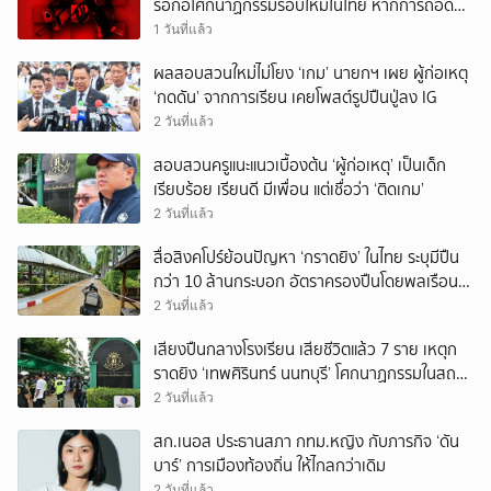
รอก่อโศกนาฏกรรมรอบใหม่ในไทย หากการถอดบท
เรียนของรัฐเป็นเพียง ‘ลมปาก’
1 วันที่แล้ว
ผลสอบสวนใหม่ไม่โยง ‘เกม’ นายกฯ เผย ผู้ก่อเหตุ
‘กดดัน’ จากการเรียน เคยโพสต์รูปปืนปู่ลง IG
2 วันที่แล้ว
สอบสวนครูแนะแนวเบื้องต้น ‘ผู้ก่อเหตุ’ เป็นเด็ก
เรียบร้อย เรียนดี มีเพื่อน แต่เชื่อว่า ‘ติดเกม’
2 วันที่แล้ว
สื่อสิงคโปร์ย้อนปัญหา ‘กราดยิง’ ในไทย ระบุมีปืน
กว่า 10 ล้านกระบอก อัตราครองปืนโดยพลเรือน
สูงที่สุดในภูมิภาค
2 วันที่แล้ว
เสียงปืนกลางโรงเรียน เสียชีวิตแล้ว 7 ราย เหตุก
ราดยิง ‘เทพศิรินทร์ นนทบุรี’ โศกนาฏกรรมในสถาน
ศึกษา ครั้งที่ 2 ในรอบปี
2 วันที่แล้ว
สก.เนอส ประธานสภา กทม.หญิง กับภารกิจ ‘ดัน
บาร์’ การเมืองท้องถิ่น ให้ไกลกว่าเดิม
2 วันที่แล้ว