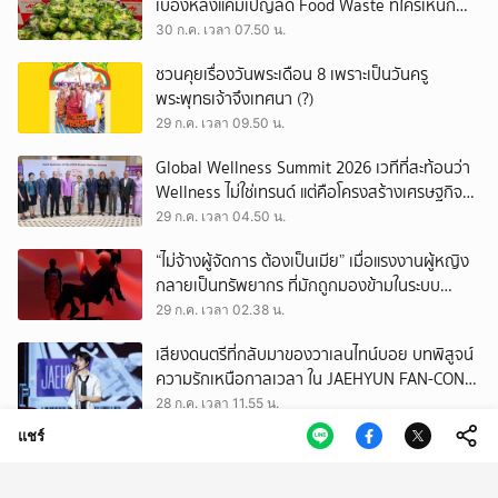
เบื้องหลังแคมเปญลด Food Waste ที่ใครเห็นก็
ต้องหันมอง
30 ก.ค. เวลา 07.50 น.
ชวนคุยเรื่องวันพระเดือน 8 เพราะเป็นวันครู
พระพุทธเจ้าจึงเทศนา (?)
29 ก.ค. เวลา 09.50 น.
Global Wellness Summit 2026 เวทีที่สะท้อนว่า
Wellness ไม่ใช่เทรนด์ แต่คือโครงสร้างเศรษฐกิจ
ใหม่ของโลก
29 ก.ค. เวลา 04.50 น.
“ไม่จ้างผู้จัดการ ต้องเป็นเมีย” เมื่อแรงงานผู้หญิง
กลายเป็นทรัพยากร ที่มักถูกมองข้ามในระบบ
เศรษฐกิจแรงงาน
29 ก.ค. เวลา 02.38 น.
เสียงดนตรีที่กลับมาของวาเลนไทน์บอย บทพิสูจน์
ความรักเหนือกาลเวลา ใน JAEHYUN FAN-CON
TOUR
28 ก.ค. เวลา 11.55 น.
แชร์
เปิดตัวแพลตฟอร์ม Museum Thailand:
ThaiArch100yrs รวบรวมฐานข้อมูล
สถาปัตยกรรม 100 ปีภาคเหนือ มุ่งขับเคลื่อน
28 ก.ค. เวลา 07.51 น.