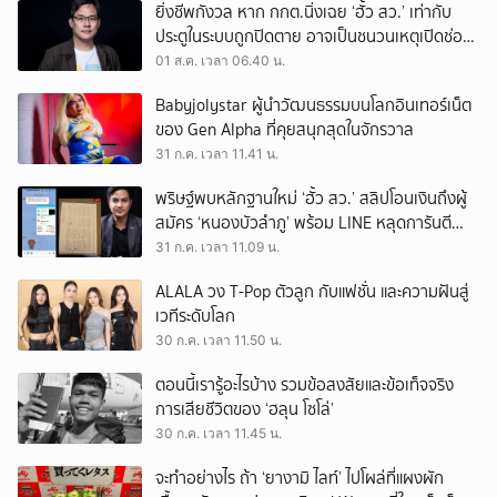
ยิ่งชีพกังวล หาก กกต.นิ่งเฉย ‘ฮั้ว สว.’ เท่ากับ
ประตูในระบบถูกปิดตาย อาจเป็นชนวนเหตุเปิดช่อง
‘ลงถนน’
01 ส.ค. เวลา 06.40 น.
Babyjolystar ผู้นำวัฒนธรรมบนโลกอินเทอร์เน็ต
ของ Gen Alpha ที่คุยสนุกสุดในจักรวาล
31 ก.ค. เวลา 11.41 น.
พริษฐ์พบหลักฐานใหม่ ‘ฮั้ว สว.’ สลิปโอนเงินถึงผู้
สมัคร ‘หนองบัวลำภู’ พร้อม LINE หลุดการันตี
ตำแหน่ง
31 ก.ค. เวลา 11.09 น.
ALALA วง T-Pop ตัวลูก กับแฟชั่น และความฝันสู่
เวทีระดับโลก
30 ก.ค. เวลา 11.50 น.
ตอนนี้เรารู้อะไรบ้าง รวมข้อสงสัยและข้อเท็จจริง
การเสียชีวิตของ ‘ฮลุน โซโล่’
30 ก.ค. เวลา 11.45 น.
จะทำอย่างไร ถ้า ‘ยางามิ ไลท์’ ไปโผล่ที่แผงผัก