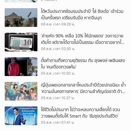
ไต้หวันประกาศซ้อมรบประจำปี ‘ไล่ ชิงเต๋อ’ เข้าร่วม
เป็นครั้งแรก เตรียมรับมือ หากจีนบุก
06 ส.ค. เวลา 09.29 น.
‘ค่ายหัก 90% เหลือ 10% ให้นักแสดง’ วงการวาย
เติบโต แต่รายได้อาจไม่เป็นธรรม เมื่อดาราอยากให้มี
‘สัญญามาตรฐาน’
06 ส.ค. เวลา 02.50 น.
ตั้งคำถามถึงความยุติธรรม กับ สุรพงษ์ เพลินแสง
ใน ‘คนเดือดทวงแค้น’
05 ส.ค. เวลา 10.50 น.
ญี่ปุ่นเผยเอกสารกลาโหมประจำปีด้วยปกอนิเมะ ย้ำ
‘ความมั่นคงทางทหาร’ มีความสำคัญต่อชาติ ด้าน
จีนเตือน ขออย่าซ้ำรอยประวัติศาสตร์
05 ส.ค. เวลา 10.27 น.
ใช้ชีวิตไม่ประมาท ใช่ว่าจะหลบความเสี่ยงได้ ชวน
วางแผนตั้งรับให้ Smart กับ ‘ซัมซุงประกันชีวิต’
05 ส.ค. เวลา 07.41 น.