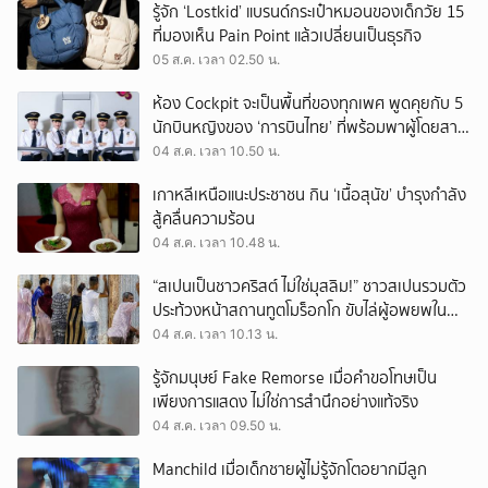
รู้จัก ‘Lostkid’ แบรนด์กระเป๋าหมอนของเด็กวัย 15
ที่มองเห็น Pain Point แล้วเปลี่ยนเป็นธุรกิจ
05 ส.ค. เวลา 02.50 น.
ห้อง Cockpit จะเป็นพื้นที่ของทุกเพศ พูดคุยกับ 5
นักบินหญิงของ ‘การบินไทย’ ที่พร้อมพาผู้โดยสาร
บินไปทั่วโลก
04 ส.ค. เวลา 10.50 น.
เกาหลีเหนือแนะประชาชน กิน ‘เนื้อสุนัข’ บำรุงกำลัง
สู้คลื่นความร้อน
04 ส.ค. เวลา 10.48 น.
“สเปนเป็นชาวคริสต์ ไม่ใช่มุสลิม!” ชาวสเปนรวมตัว
ประท้วงหน้าสถานทูตโมร็อกโก ขับไล่ผู้อพยพใน
เมืองเซวตาออกนอกประเทศ
04 ส.ค. เวลา 10.13 น.
รู้จักมนุษย์ Fake Remorse เมื่อคำขอโทษเป็น
เพียงการแสดง ไม่ใช่การสำนึกอย่างแท้จริง
04 ส.ค. เวลา 09.50 น.
Manchild เมื่อเด็กชายผู้ไม่รู้จักโตอยากมีลูก