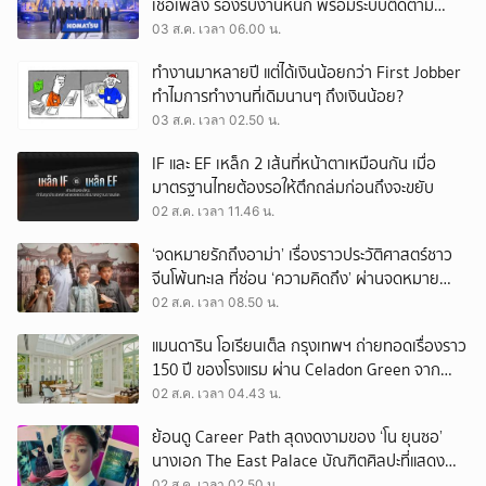
เชื้อเพลิง รองรับงานหนัก พร้อมระบบติดตาม
เครื่องจักรผ่านดาวเทียม
03 ส.ค. เวลา 06.00 น.
ทำงานมาหลายปี แต่ได้เงินน้อยกว่า First Jobber
ทำไมการทำงานที่เดิมนานๆ ถึงเงินน้อย?
03 ส.ค. เวลา 02.50 น.
IF และ EF เหล็ก 2 เส้นที่หน้าตาเหมือนกัน เมื่อ
มาตรฐานไทยต้องรอให้ตึกถล่มก่อนถึงจะขยับ
02 ส.ค. เวลา 11.46 น.
‘จดหมายรักถึงอาม่า’ เรื่องราวประวัติศาสตร์ชาว
จีนโพ้นทะเล ที่ซ่อน ‘ความคิดถึง’ ผ่านจดหมาย
‘โพยก๊วน’
02 ส.ค. เวลา 08.50 น.
แมนดาริน โอเรียนเต็ล กรุงเทพฯ ถ่ายทอดเรื่องราว
150 ปี ของโรงแรม ผ่าน Celadon Green จาก
เครื่องศิลาดล
02 ส.ค. เวลา 04.43 น.
ย้อนดู Career Path สุดงดงามของ ‘โน ยุนซอ’
นางเอก The East Palace บัณฑิตศิลปะที่แสดง
เรื่องไหนก็ปัง
02 ส.ค. เวลา 02.50 น.