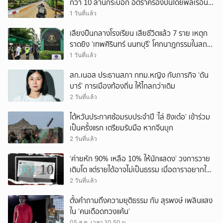
กว่า 10 ล้านกระบอก อัตราครองปืนโดยพลเรือน
สูงที่สุดในภูมิภาค
1 วันที่แล้ว
เสียงปืนกลางโรงเรียน เสียชีวิตแล้ว 7 ราย เหตุก
ราดยิง ‘เทพศิรินทร์ นนทบุรี’ โศกนาฏกรรมในสถาน
ศึกษา ครั้งที่ 2 ในรอบปี
1 วันที่แล้ว
สก.เนอส ประธานสภา กทม.หญิง กับภารกิจ ‘ดัน
บาร์’ การเมืองท้องถิ่น ให้ไกลกว่าเดิม
2 วันที่แล้ว
ไต้หวันประกาศซ้อมรบประจำปี ‘ไล่ ชิงเต๋อ’ เข้าร่วม
เป็นครั้งแรก เตรียมรับมือ หากจีนบุก
2 วันที่แล้ว
‘ค่ายหัก 90% เหลือ 10% ให้นักแสดง’ วงการวาย
เติบโต แต่รายได้อาจไม่เป็นธรรม เมื่อดาราอยากให้มี
‘สัญญามาตรฐาน’
2 วันที่แล้ว
ตั้งคำถามถึงความยุติธรรม กับ สุรพงษ์ เพลินแสง
ใน ‘คนเดือดทวงแค้น’
05 ส.ค. เวลา 10.50 น.