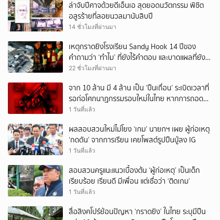
ล่าจับปีศาจด้วยดีเอ็นเอ สุดยอดนวัตกรรม พิชิต
อสูรร้ายที่ลอยนวลมานับสิบปี
14 ชั่วโมงที่ผ่านมา
เหตุกราดยิงโรงเรียน Sandy Hook 14 ปีของ
คำถามว่า ‘ทำไม’ ที่ยังไร้คำตอบ และบาดแผลที่ยัง
ทวงความรับผิดชอบไม่จบ
22 ชั่วโมงที่ผ่านมา
จาก 10 ล้าน มี 4 ล้าน เป็น ‘ปืนเถื่อน’ ระเบิดเวลาที่
รอก่อโศกนาฏกรรมรอบใหม่ในไทย หากการถอดบท
เรียนของรัฐเป็นเพียง ‘ลมปาก’
1 วันที่แล้ว
ผลสอบสวนใหม่ไม่โยง ‘เกม’ นายกฯ เผย ผู้ก่อเหตุ
‘กดดัน’ จากการเรียน เคยโพสต์รูปปืนปู่ลง IG
1 วันที่แล้ว
สอบสวนครูแนะแนวเบื้องต้น ‘ผู้ก่อเหตุ’ เป็นเด็ก
เรียบร้อย เรียนดี มีเพื่อน แต่เชื่อว่า ‘ติดเกม’
1 วันที่แล้ว
สื่อสิงคโปร์ย้อนปัญหา ‘กราดยิง’ ในไทย ระบุมีปืน