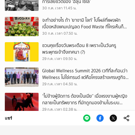
การเสียชีวิตของ ‘ฮลุน โซโล่’
30 ก.ค. เวลา 11.45 น.
จะทำอย่างไร ถ้า ‘ยางามิ ไลท์’ ไปโผล่ที่แผงผัก
เบื้องหลังแคมเปญลด Food Waste ที่ใครเห็นก็
ต้องหันมอง
30 ก.ค. เวลา 07.50 น.
ชวนคุยเรื่องวันพระเดือน 8 เพราะเป็นวันครู
พระพุทธเจ้าจึงเทศนา (?)
29 ก.ค. เวลา 09.50 น.
Global Wellness Summit 2026 เวทีที่สะท้อนว่า
Wellness ไม่ใช่เทรนด์ แต่คือโครงสร้างเศรษฐกิจ
ใหม่ของโลก
29 ก.ค. เวลา 04.50 น.
“ไม่จ้างผู้จัดการ ต้องเป็นเมีย” เมื่อแรงงานผู้หญิง
กลายเป็นทรัพยากร ที่มักถูกมองข้ามในระบบ
เศรษฐกิจแรงงาน
29 ก.ค. เวลา 02.38 น.
แชร์
เสียงดนตรีที่กลับมาของวาเลนไทน์บอย บทพิสูจน์
ความรักเหนือกาลเวลา ใน JAEHYUN FAN-CON
TOUR
28 ก.ค. เวลา 11.55 น.