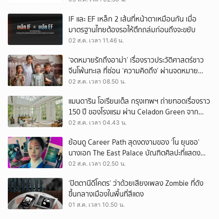
IF และ EF เหล็ก 2 เส้นที่หน้าตาเหมือนกัน เมื่อ
มาตรฐานไทยต้องรอให้ตึกถล่มก่อนถึงจะขยับ
02 ส.ค. เวลา 11.46 น.
‘จดหมายรักถึงอาม่า’ เรื่องราวประวัติศาสตร์ชาว
จีนโพ้นทะเล ที่ซ่อน ‘ความคิดถึง’ ผ่านจดหมาย
‘โพยก๊วน’
02 ส.ค. เวลา 08.50 น.
แมนดาริน โอเรียนเต็ล กรุงเทพฯ ถ่ายทอดเรื่องราว
150 ปี ของโรงแรม ผ่าน Celadon Green จาก
เครื่องศิลาดล
02 ส.ค. เวลา 04.43 น.
ย้อนดู Career Path สุดงดงามของ ‘โน ยุนซอ’
นางเอก The East Palace บัณฑิตศิลปะที่แสดง
เรื่องไหนก็ปัง
02 ส.ค. เวลา 02.50 น.
‘ปัตตานีดีโคตร’ ว่าด้วยเสียงเพลง Zombie ที่ดัง
ขึ้นกลางเมืองในพื้นที่สีแดง
01 ส.ค. เวลา 10.50 น.