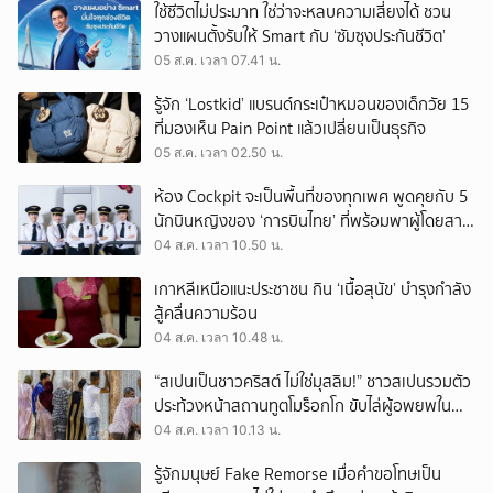
ใช้ชีวิตไม่ประมาท ใช่ว่าจะหลบความเสี่ยงได้ ชวน
วางแผนตั้งรับให้ Smart กับ ‘ซัมซุงประกันชีวิต’
05 ส.ค. เวลา 07.41 น.
รู้จัก ‘Lostkid’ แบรนด์กระเป๋าหมอนของเด็กวัย 15
ที่มองเห็น Pain Point แล้วเปลี่ยนเป็นธุรกิจ
05 ส.ค. เวลา 02.50 น.
ห้อง Cockpit จะเป็นพื้นที่ของทุกเพศ พูดคุยกับ 5
นักบินหญิงของ ‘การบินไทย’ ที่พร้อมพาผู้โดยสาร
บินไปทั่วโลก
04 ส.ค. เวลา 10.50 น.
เกาหลีเหนือแนะประชาชน กิน ‘เนื้อสุนัข’ บำรุงกำลัง
สู้คลื่นความร้อน
04 ส.ค. เวลา 10.48 น.
“สเปนเป็นชาวคริสต์ ไม่ใช่มุสลิม!” ชาวสเปนรวมตัว
ประท้วงหน้าสถานทูตโมร็อกโก ขับไล่ผู้อพยพใน
เมืองเซวตาออกนอกประเทศ
04 ส.ค. เวลา 10.13 น.
รู้จักมนุษย์ Fake Remorse เมื่อคำขอโทษเป็น