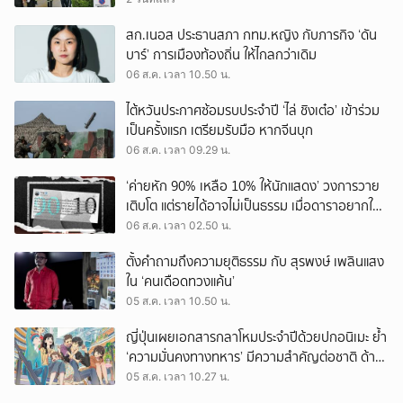
สก.เนอส ประธานสภา กทม.หญิง กับภารกิจ ‘ดัน
บาร์’ การเมืองท้องถิ่น ให้ไกลกว่าเดิม
06 ส.ค. เวลา 10.50 น.
ไต้หวันประกาศซ้อมรบประจำปี ‘ไล่ ชิงเต๋อ’ เข้าร่วม
เป็นครั้งแรก เตรียมรับมือ หากจีนบุก
06 ส.ค. เวลา 09.29 น.
‘ค่ายหัก 90% เหลือ 10% ให้นักแสดง’ วงการวาย
เติบโต แต่รายได้อาจไม่เป็นธรรม เมื่อดาราอยากให้มี
‘สัญญามาตรฐาน’
06 ส.ค. เวลา 02.50 น.
ตั้งคำถามถึงความยุติธรรม กับ สุรพงษ์ เพลินแสง
ใน ‘คนเดือดทวงแค้น’
05 ส.ค. เวลา 10.50 น.
ญี่ปุ่นเผยเอกสารกลาโหมประจำปีด้วยปกอนิเมะ ย้ำ
‘ความมั่นคงทางทหาร’ มีความสำคัญต่อชาติ ด้าน
จีนเตือน ขออย่าซ้ำรอยประวัติศาสตร์
05 ส.ค. เวลา 10.27 น.