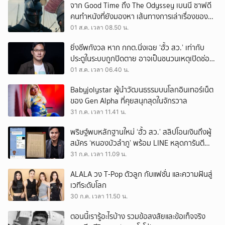
จาก Good Time ถึง The Odyssey เบนนี ซาฟดี
คนทำหนังที่ยังมองหา เส้นทางการเล่าเรื่องของตัว
เอง
01 ส.ค. เวลา 08.50 น.
ยิ่งชีพกังวล หาก กกต.นิ่งเฉย ‘ฮั้ว สว.’ เท่ากับ
ประตูในระบบถูกปิดตาย อาจเป็นชนวนเหตุเปิดช่อง
‘ลงถนน’
01 ส.ค. เวลา 06.40 น.
Babyjolystar ผู้นำวัฒนธรรมบนโลกอินเทอร์เน็ต
ของ Gen Alpha ที่คุยสนุกสุดในจักรวาล
31 ก.ค. เวลา 11.41 น.
พริษฐ์พบหลักฐานใหม่ ‘ฮั้ว สว.’ สลิปโอนเงินถึงผู้
สมัคร ‘หนองบัวลำภู’ พร้อม LINE หลุดการันตี
ตำแหน่ง
31 ก.ค. เวลา 11.09 น.
ALALA วง T-Pop ตัวลูก กับแฟชั่น และความฝันสู่
เวทีระดับโลก
30 ก.ค. เวลา 11.50 น.
ตอนนี้เรารู้อะไรบ้าง รวมข้อสงสัยและข้อเท็จจริง