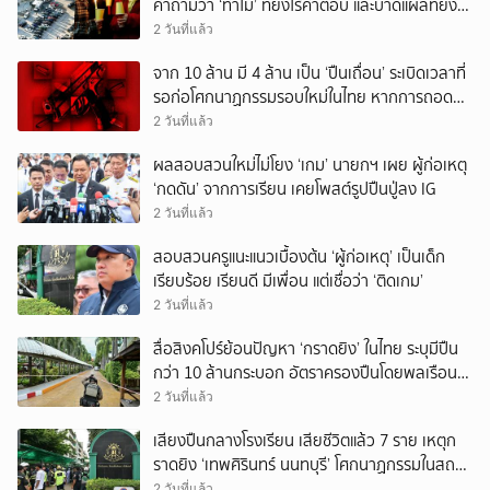
คำถามว่า ‘ทำไม’ ที่ยังไร้คำตอบ และบาดแผลที่ยัง
ทวงความรับผิดชอบไม่จบ
2 วันที่แล้ว
จาก 10 ล้าน มี 4 ล้าน เป็น ‘ปืนเถื่อน’ ระเบิดเวลาที่
รอก่อโศกนาฏกรรมรอบใหม่ในไทย หากการถอดบท
เรียนของรัฐเป็นเพียง ‘ลมปาก’
2 วันที่แล้ว
ผลสอบสวนใหม่ไม่โยง ‘เกม’ นายกฯ เผย ผู้ก่อเหตุ
‘กดดัน’ จากการเรียน เคยโพสต์รูปปืนปู่ลง IG
2 วันที่แล้ว
สอบสวนครูแนะแนวเบื้องต้น ‘ผู้ก่อเหตุ’ เป็นเด็ก
เรียบร้อย เรียนดี มีเพื่อน แต่เชื่อว่า ‘ติดเกม’
2 วันที่แล้ว
สื่อสิงคโปร์ย้อนปัญหา ‘กราดยิง’ ในไทย ระบุมีปืน
กว่า 10 ล้านกระบอก อัตราครองปืนโดยพลเรือน
สูงที่สุดในภูมิภาค
2 วันที่แล้ว
เสียงปืนกลางโรงเรียน เสียชีวิตแล้ว 7 ราย เหตุก
ราดยิง ‘เทพศิรินทร์ นนทบุรี’ โศกนาฏกรรมในสถาน
ศึกษา ครั้งที่ 2 ในรอบปี
2 วันที่แล้ว