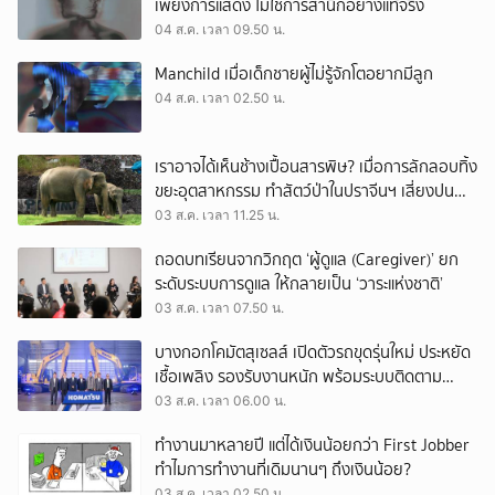
เพียงการแสดง ไม่ใช่การสำนึกอย่างแท้จริง
04 ส.ค. เวลา 09.50 น.
Manchild เมื่อเด็กชายผู้ไม่รู้จักโตอยากมีลูก
04 ส.ค. เวลา 02.50 น.
เราอาจได้เห็นช้างเปื้อนสารพิษ? เมื่อการลักลอบทิ้ง
ขยะอุตสาหกรรม ทำสัตว์ป่าในปราจีนฯ เสี่ยงปน
เปื้อน
03 ส.ค. เวลา 11.25 น.
ถอดบทเรียนจากวิกฤต ‘ผู้ดูแล (Caregiver)’ ยก
ระดับระบบการดูแล ให้กลายเป็น ‘วาระแห่งชาติ’
03 ส.ค. เวลา 07.50 น.
บางกอกโคมัตสุเซลส์ เปิดตัวรถขุดรุ่นใหม่ ประหยัด
เชื้อเพลิง รองรับงานหนัก พร้อมระบบติดตาม
เครื่องจักรผ่านดาวเทียม
03 ส.ค. เวลา 06.00 น.
ทำงานมาหลายปี แต่ได้เงินน้อยกว่า First Jobber
ทำไมการทำงานที่เดิมนานๆ ถึงเงินน้อย?
03 ส.ค. เวลา 02.50 น.