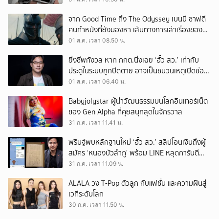
จาก Good Time ถึง The Odyssey เบนนี ซาฟดี
คนทำหนังที่ยังมองหา เส้นทางการเล่าเรื่องของตัว
เอง
01 ส.ค. เวลา 08.50 น.
ยิ่งชีพกังวล หาก กกต.นิ่งเฉย ‘ฮั้ว สว.’ เท่ากับ
ประตูในระบบถูกปิดตาย อาจเป็นชนวนเหตุเปิดช่อง
‘ลงถนน’
01 ส.ค. เวลา 06.40 น.
Babyjolystar ผู้นำวัฒนธรรมบนโลกอินเทอร์เน็ต
ของ Gen Alpha ที่คุยสนุกสุดในจักรวาล
31 ก.ค. เวลา 11.41 น.
พริษฐ์พบหลักฐานใหม่ ‘ฮั้ว สว.’ สลิปโอนเงินถึงผู้
สมัคร ‘หนองบัวลำภู’ พร้อม LINE หลุดการันตี
ตำแหน่ง
31 ก.ค. เวลา 11.09 น.
ALALA วง T-Pop ตัวลูก กับแฟชั่น และความฝันสู่
เวทีระดับโลก
30 ก.ค. เวลา 11.50 น.