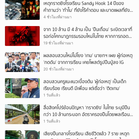
เหตุกราดยิงโรงเรียน Sandy Hook 14 ปีของ
คำถามว่า ‘ทำไม’ ที่ยังไร้คำตอบ และบาดแผลที่ยัง
ทวงความรับผิดชอบไม่จบ
4 ชั่วโมงที่ผ่านมา
จาก 10 ล้าน มี 4 ล้าน เป็น ‘ปืนเถื่อน’ ระเบิดเวลาที่
รอก่อโศกนาฏกรรมรอบใหม่ในไทย หากการถอดบท
เรียนของรัฐเป็นเพียง ‘ลมปาก’
19 ชั่วโมงที่ผ่านมา
ผลสอบสวนใหม่ไม่โยง ‘เกม’ นายกฯ เผย ผู้ก่อเหตุ
‘กดดัน’ จากการเรียน เคยโพสต์รูปปืนปู่ลง IG
20 ชั่วโมงที่ผ่านมา
สอบสวนครูแนะแนวเบื้องต้น ‘ผู้ก่อเหตุ’ เป็นเด็ก
เรียบร้อย เรียนดี มีเพื่อน แต่เชื่อว่า ‘ติดเกม’
1 วันที่แล้ว
สื่อสิงคโปร์ย้อนปัญหา ‘กราดยิง’ ในไทย ระบุมีปืน
กว่า 10 ล้านกระบอก อัตราครองปืนโดยพลเรือน
สูงที่สุดในภูมิภาค
1 วันที่แล้ว
เสียงปืนกลางโรงเรียน เสียชีวิตแล้ว 7 ราย เหตุก