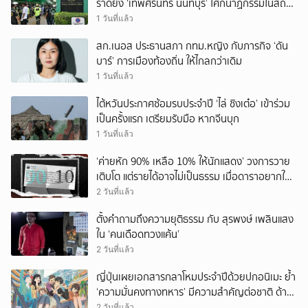
ราดยิง ‘เทพศิรินทร์ นนทบุรี’ โศกนาฏกรรมในสถาน
ศึกษา ครั้งที่ 2 ในรอบปี
1 วันที่แล้ว
สก.เนอส ประธานสภา กทม.หญิง กับภารกิจ ‘ดัน
บาร์’ การเมืองท้องถิ่น ให้ไกลกว่าเดิม
1 วันที่แล้ว
ไต้หวันประกาศซ้อมรบประจำปี ‘ไล่ ชิงเต๋อ’ เข้าร่วม
เป็นครั้งแรก เตรียมรับมือ หากจีนบุก
1 วันที่แล้ว
‘ค่ายหัก 90% เหลือ 10% ให้นักแสดง’ วงการวาย
เติบโต แต่รายได้อาจไม่เป็นธรรม เมื่อดาราอยากให้มี
‘สัญญามาตรฐาน’
2 วันที่แล้ว
ตั้งคำถามถึงความยุติธรรม กับ สุรพงษ์ เพลินแสง
ใน ‘คนเดือดทวงแค้น’
2 วันที่แล้ว
ญี่ปุ่นเผยเอกสารกลาโหมประจำปีด้วยปกอนิเมะ ย้ำ
‘ความมั่นคงทางทหาร’ มีความสำคัญต่อชาติ ด้าน
จีนเตือน ขออย่าซ้ำรอยประวัติศาสตร์
2 วันที่แล้ว