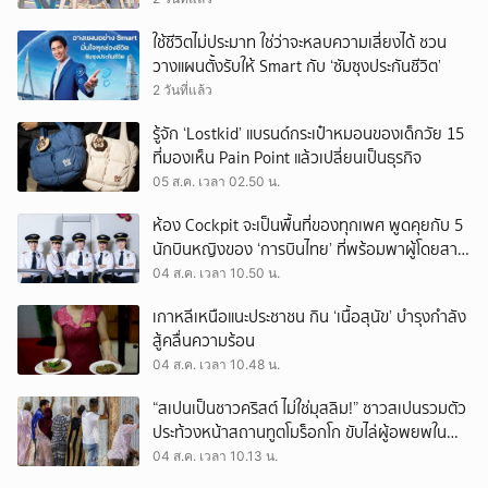
ใช้ชีวิตไม่ประมาท ใช่ว่าจะหลบความเสี่ยงได้ ชวน
วางแผนตั้งรับให้ Smart กับ ‘ซัมซุงประกันชีวิต’
2 วันที่แล้ว
รู้จัก ‘Lostkid’ แบรนด์กระเป๋าหมอนของเด็กวัย 15
ที่มองเห็น Pain Point แล้วเปลี่ยนเป็นธุรกิจ
05 ส.ค. เวลา 02.50 น.
ห้อง Cockpit จะเป็นพื้นที่ของทุกเพศ พูดคุยกับ 5
นักบินหญิงของ ‘การบินไทย’ ที่พร้อมพาผู้โดยสาร
บินไปทั่วโลก
04 ส.ค. เวลา 10.50 น.
เกาหลีเหนือแนะประชาชน กิน ‘เนื้อสุนัข’ บำรุงกำลัง
สู้คลื่นความร้อน
04 ส.ค. เวลา 10.48 น.
“สเปนเป็นชาวคริสต์ ไม่ใช่มุสลิม!” ชาวสเปนรวมตัว
ประท้วงหน้าสถานทูตโมร็อกโก ขับไล่ผู้อพยพใน
เมืองเซวตาออกนอกประเทศ
04 ส.ค. เวลา 10.13 น.