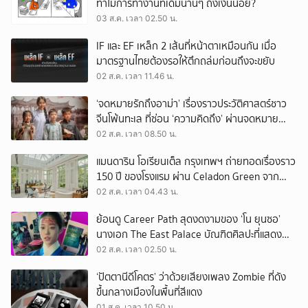
ทำไมการทำงานที่เดิมนานๆ ถึงเงินน้อย?
03 ส.ค. เวลา 02.50 น.
IF และ EF เหล็ก 2 เส้นที่หน้าตาเหมือนกัน เมื่อ
มาตรฐานไทยต้องรอให้ตึกถล่มก่อนถึงจะขยับ
02 ส.ค. เวลา 11.46 น.
‘จดหมายรักถึงอาม่า’ เรื่องราวประวัติศาสตร์ชาว
จีนโพ้นทะเล ที่ซ่อน ‘ความคิดถึง’ ผ่านจดหมาย
‘โพยก๊วน’
02 ส.ค. เวลา 08.50 น.
แมนดาริน โอเรียนเต็ล กรุงเทพฯ ถ่ายทอดเรื่องราว
150 ปี ของโรงแรม ผ่าน Celadon Green จาก
เครื่องศิลาดล
02 ส.ค. เวลา 04.43 น.
ย้อนดู Career Path สุดงดงามของ ‘โน ยุนซอ’
นางเอก The East Palace บัณฑิตศิลปะที่แสดง
เรื่องไหนก็ปัง
02 ส.ค. เวลา 02.50 น.
‘ปัตตานีดีโคตร’ ว่าด้วยเสียงเพลง Zombie ที่ดัง
ขึ้นกลางเมืองในพื้นที่สีแดง
01 ส.ค. เวลา 10.50 น.