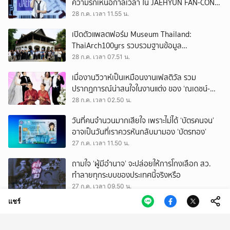
ความรักเหนือกาลเวลา ใน JAEHYUN FAN-CON
TOUR
28 ก.ค. เวลา 11.55 น.
เปิดตัวแพลตฟอร์ม Museum Thailand:
ThaiArch100yrs รวบรวมฐานข้อมูล
สถาปัตยกรรม 100 ปีภาคเหนือ มุ่งขับเคลื่อน
28 ก.ค. เวลา 07.51 น.
Heritage Economy
เมื่องานวิวาห์เป็นเหมือนงานเฟสติวัล รวม
ปรากฏการณ์น่าสนใจในงานแต่ง ของ ‘ณเดชน์-
ญาญ่า’ ทั้ง 3 ครั้ง
28 ก.ค. เวลา 02.50 น.
วันที่คนจำนวนมากเสียใจ เพราะไม่ได้ ‘บัตรคนจน’
อาจเป็นวันที่เราควรหันกลับมามอง ‘บัตรทอง’
27 ก.ค. เวลา 11.50 น.
ถามใจ ‘ผู้มีอำนาจ’ จะปล่อยให้การโกงเลือก สว.
ทำลายทุกระบบของประเทศนี้จริงหรือ
27 ก.ค. เวลา 09.50 น.
แชร์
รู้จัก สรณ บุญใบชัยพฤกษ์ ประธาน กสทช. ผู้
ยืนยันไม่ออกจากตำแหน่ง จนกว่าจะมีพระบรม
ราชโองการโปรดเกล้าฯ
27 ก.ค. เวลา 09.50 น.