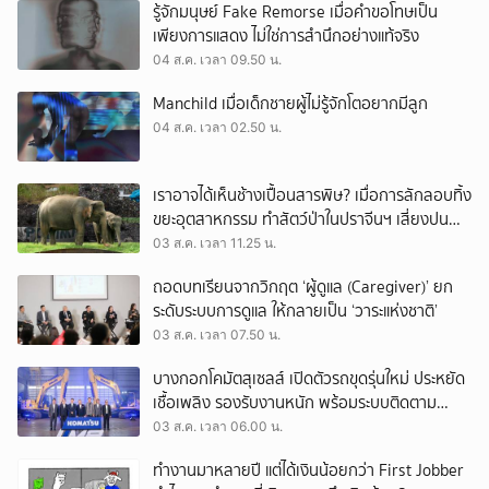
รู้จักมนุษย์ Fake Remorse เมื่อคำขอโทษเป็น
เพียงการแสดง ไม่ใช่การสำนึกอย่างแท้จริง
04 ส.ค. เวลา 09.50 น.
Manchild เมื่อเด็กชายผู้ไม่รู้จักโตอยากมีลูก
04 ส.ค. เวลา 02.50 น.
เราอาจได้เห็นช้างเปื้อนสารพิษ? เมื่อการลักลอบทิ้ง
ขยะอุตสาหกรรม ทำสัตว์ป่าในปราจีนฯ เสี่ยงปน
เปื้อน
03 ส.ค. เวลา 11.25 น.
ถอดบทเรียนจากวิกฤต ‘ผู้ดูแล (Caregiver)’ ยก
ระดับระบบการดูแล ให้กลายเป็น ‘วาระแห่งชาติ’
03 ส.ค. เวลา 07.50 น.
บางกอกโคมัตสุเซลส์ เปิดตัวรถขุดรุ่นใหม่ ประหยัด
เชื้อเพลิง รองรับงานหนัก พร้อมระบบติดตาม
เครื่องจักรผ่านดาวเทียม
03 ส.ค. เวลา 06.00 น.
ทำงานมาหลายปี แต่ได้เงินน้อยกว่า First Jobber