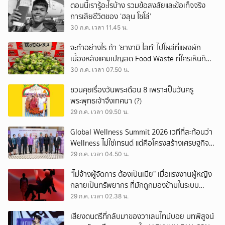
ตอนนี้เรารู้อะไรบ้าง รวมข้อสงสัยและข้อเท็จจริง
การเสียชีวิตของ ‘ฮลุน โซโล่’
30 ก.ค. เวลา 11.45 น.
จะทำอย่างไร ถ้า ‘ยางามิ ไลท์’ ไปโผล่ที่แผงผัก
เบื้องหลังแคมเปญลด Food Waste ที่ใครเห็นก็
ต้องหันมอง
30 ก.ค. เวลา 07.50 น.
ชวนคุยเรื่องวันพระเดือน 8 เพราะเป็นวันครู
พระพุทธเจ้าจึงเทศนา (?)
29 ก.ค. เวลา 09.50 น.
Global Wellness Summit 2026 เวทีที่สะท้อนว่า
Wellness ไม่ใช่เทรนด์ แต่คือโครงสร้างเศรษฐกิจ
ใหม่ของโลก
29 ก.ค. เวลา 04.50 น.
“ไม่จ้างผู้จัดการ ต้องเป็นเมีย” เมื่อแรงงานผู้หญิง
กลายเป็นทรัพยากร ที่มักถูกมองข้ามในระบบ
เศรษฐกิจแรงงาน
29 ก.ค. เวลา 02.38 น.
เสียงดนตรีที่กลับมาของวาเลนไทน์บอย บทพิสูจน์