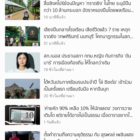
สื่อสิงคโปร์ย้อนปัญหา ‘กราดยิง’ ในไทย ระบุมีปืน
กว่า 10 ล้านกระบอก อัตราครองปืนโดยพลเรือน
สูงที่สุดในภูมิภาค
10 นาทีที่แล้ว
เสียงปืนกลางโรงเรียน เสียชีวิตแล้ว 7 ราย เหตุก
ราดยิง ‘เทพศิรินทร์ นนทบุรี’ โศกนาฏกรรมในสถาน
ศึกษา ครั้งที่ 2 ในรอบปี
51 นาทีที่แล้ว
สก.เนอส ประธานสภา กทม.หญิง กับภารกิจ ‘ดัน
บาร์’ การเมืองท้องถิ่น ให้ไกลกว่าเดิม
19 ชั่วโมงที่ผ่านมา
ไต้หวันประกาศซ้อมรบประจำปี ‘ไล่ ชิงเต๋อ’ เข้าร่วม
เป็นครั้งแรก เตรียมรับมือ หากจีนบุก
20 ชั่วโมงที่ผ่านมา
‘ค่ายหัก 90% เหลือ 10% ให้นักแสดง’ วงการวาย
เติบโต แต่รายได้อาจไม่เป็นธรรม เมื่อดาราอยากให้มี
‘สัญญามาตรฐาน’
1 วันที่แล้ว
ตั้งคำถามถึงความยุติธรรม กับ สุรพงษ์ เพลินแสง