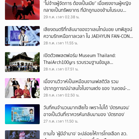
“ไม่จ้างผู้จัดการ ต้องเป็นเมีย” เมื่อแรงงานผู้หญิง
กลายเป็นทรัพยากร ที่มักถูกมองข้ามในระบบ
เศรษฐกิจแรงงาน
29 ก.ค. เวลา 02.38 น.
เสียงดนตรีที่กลับมาของวาเลนไทน์บอย บทพิสูจน์
ความรักเหนือกาลเวลา ใน JAEHYUN FAN-CON
TOUR
28 ก.ค. เวลา 11.55 น.
เปิดตัวแพลตฟอร์ม Museum Thailand:
ThaiArch100yrs รวบรวมฐานข้อมูล
สถาปัตยกรรม 100 ปีภาคเหนือ มุ่งขับเคลื่อน
28 ก.ค. เวลา 07.51 น.
Heritage Economy
เมื่องานวิวาห์เป็นเหมือนงานเฟสติวัล รวม
ปรากฏการณ์น่าสนใจในงานแต่ง ของ ‘ณเดชน์-
ญาญ่า’ ทั้ง 3 ครั้ง
28 ก.ค. เวลา 02.50 น.
วันที่คนจำนวนมากเสียใจ เพราะไม่ได้ ‘บัตรคนจน’
อาจเป็นวันที่เราควรหันกลับมามอง ‘บัตรทอง’
27 ก.ค. เวลา 11.50 น.
ถามใจ ‘ผู้มีอำนาจ’ จะปล่อยให้การโกงเลือก สว.