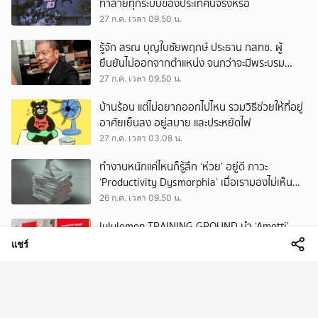
ทำลายทุกระบบของประเทศนี้จริงหรือ
27 ก.ค. เวลา 09.50 น.
รู้จัก สรณ บุญใบชัยพฤกษ์ ประธาน กสทช. ผู้
ยืนยันไม่ออกจากตำแหน่ง จนกว่าจะมีพระบรม
ราชโองการโปรดเกล้าฯ
27 ก.ค. เวลา 09.50 น.
บ้านร้อน แต่ไม่อยากออกไปไหน รวมวิธีช่วยให้ที่อยู่
อาศัยเย็นลง อยู่สบาย และประหยัดไฟ
27 ก.ค. เวลา 03.08 น.
ทำงานหนักแค่ไหนก็รู้สึก ‘ห่วย’ อยู่ดี ภาวะ
‘Productivity Dysmorphia’ เมื่อเรามองไม่เห็น
ความสำเร็จของตัวเอง
26 ก.ค. เวลา 09.50 น.
lululemon TRAINING GROUND นำ ‘Amotti’
พร้อมเหล่าเทรนเนอร์ชั้นนำ จุดประกายให้คนรัก
แชร์
สุขภาพ ผ่านแนวคิด ‘Yet’
26 ก.ค. เวลา 05.50 น.
ปฏิบัติการหยุดนาซี สร้างระเบิดนิวเคลียร์ สุดยอด
ภารกิจลับที่มีโลกเป็นเดิมพัน
25 ก.ค. เวลา 09.50 น.