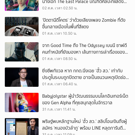
นางเอก The East Palace บัณฑิตศิลปะที่แสดง
เรื่องไหนก็ปัง
02 ส.ค. เวลา 02.50 น.
‘ปัตตานีดีโคตร’ ว่าด้วยเสียงเพลง Zombie ที่ดัง
ขึ้นกลางเมืองในพื้นที่สีแดง
01 ส.ค. เวลา 10.50 น.
จาก Good Time ถึง The Odyssey เบนนี ซาฟดี
คนทำหนังที่ยังมองหา เส้นทางการเล่าเรื่องของตัว
เอง
01 ส.ค. เวลา 08.50 น.
ยิ่งชีพกังวล หาก กกต.นิ่งเฉย ‘ฮั้ว สว.’ เท่ากับ
ประตูในระบบถูกปิดตาย อาจเป็นชนวนเหตุเปิดช่อง
‘ลงถนน’
01 ส.ค. เวลา 06.40 น.
Babyjolystar ผู้นำวัฒนธรรมบนโลกอินเทอร์เน็ต
ของ Gen Alpha ที่คุยสนุกสุดในจักรวาล
31 ก.ค. เวลา 11.41 น.
พริษฐ์พบหลักฐานใหม่ ‘ฮั้ว สว.’ สลิปโอนเงินถึงผู้
สมัคร ‘หนองบัวลำภู’ พร้อม LINE หลุดการันตี
ตำแหน่ง
31 ก.ค. เวลา 11.09 น.