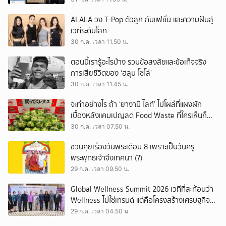
ALALA วง T-Pop ตัวลูก กับแฟชั่น และความฝันสู่
เวทีระดับโลก
30 ก.ค. เวลา 11.50 น.
ตอนนี้เรารู้อะไรบ้าง รวมข้อสงสัยและข้อเท็จจริง
การเสียชีวิตของ ‘ฮลุน โซโล่’
30 ก.ค. เวลา 11.45 น.
จะทำอย่างไร ถ้า ‘ยางามิ ไลท์’ ไปโผล่ที่แผงผัก
เบื้องหลังแคมเปญลด Food Waste ที่ใครเห็นก็
ต้องหันมอง
30 ก.ค. เวลา 07.50 น.
ชวนคุยเรื่องวันพระเดือน 8 เพราะเป็นวันครู
พระพุทธเจ้าจึงเทศนา (?)
29 ก.ค. เวลา 09.50 น.
Global Wellness Summit 2026 เวทีที่สะท้อนว่า
Wellness ไม่ใช่เทรนด์ แต่คือโครงสร้างเศรษฐกิจ
ใหม่ของโลก
29 ก.ค. เวลา 04.50 น.