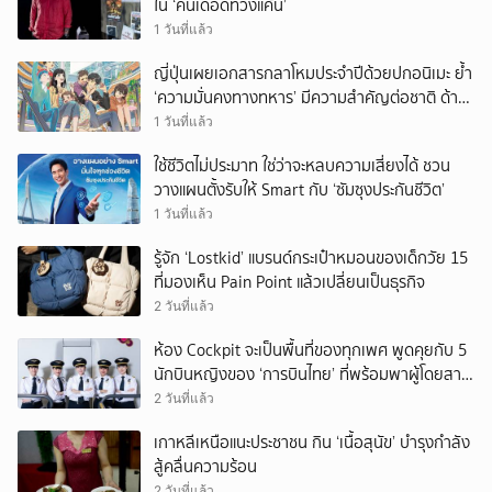
ใน ‘คนเดือดทวงแค้น’
1 วันที่แล้ว
ญี่ปุ่นเผยเอกสารกลาโหมประจำปีด้วยปกอนิเมะ ย้ำ
‘ความมั่นคงทางทหาร’ มีความสำคัญต่อชาติ ด้าน
จีนเตือน ขออย่าซ้ำรอยประวัติศาสตร์
1 วันที่แล้ว
ใช้ชีวิตไม่ประมาท ใช่ว่าจะหลบความเสี่ยงได้ ชวน
วางแผนตั้งรับให้ Smart กับ ‘ซัมซุงประกันชีวิต’
1 วันที่แล้ว
รู้จัก ‘Lostkid’ แบรนด์กระเป๋าหมอนของเด็กวัย 15
ที่มองเห็น Pain Point แล้วเปลี่ยนเป็นธุรกิจ
2 วันที่แล้ว
ห้อง Cockpit จะเป็นพื้นที่ของทุกเพศ พูดคุยกับ 5
นักบินหญิงของ ‘การบินไทย’ ที่พร้อมพาผู้โดยสาร
บินไปทั่วโลก
2 วันที่แล้ว
เกาหลีเหนือแนะประชาชน กิน ‘เนื้อสุนัข’ บำรุงกำลัง
สู้คลื่นความร้อน
2 วันที่แล้ว