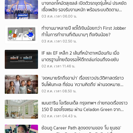
บางกอกโคมัตสุเซลส์ เปิดตัวรถขุดรุ่นใหม่ ประหยัด
เชื้อเพลิง รองรับงานหนัก พร้อมระบบติดตาม
เครื่องจักรผ่านดาวเทียม
03 ส.ค. เวลา 06.00 น.
ทำงานมาหลายปี แต่ได้เงินน้อยกว่า First Jobber
ทำไมการทำงานที่เดิมนานๆ ถึงเงินน้อย?
03 ส.ค. เวลา 02.50 น.
IF และ EF เหล็ก 2 เส้นที่หน้าตาเหมือนกัน เมื่อ
มาตรฐานไทยต้องรอให้ตึกถล่มก่อนถึงจะขยับ
02 ส.ค. เวลา 11.46 น.
‘จดหมายรักถึงอาม่า’ เรื่องราวประวัติศาสตร์ชาว
จีนโพ้นทะเล ที่ซ่อน ‘ความคิดถึง’ ผ่านจดหมาย
‘โพยก๊วน’
02 ส.ค. เวลา 08.50 น.
แมนดาริน โอเรียนเต็ล กรุงเทพฯ ถ่ายทอดเรื่องราว
150 ปี ของโรงแรม ผ่าน Celadon Green จาก
เครื่องศิลาดล
02 ส.ค. เวลา 04.43 น.
ย้อนดู Career Path สุดงดงามของ ‘โน ยุนซอ’