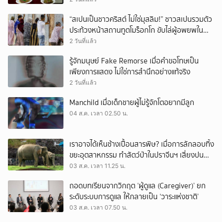
“สเปนเป็นชาวคริสต์ ไม่ใช่มุสลิม!” ชาวสเปนรวมตัว
ประท้วงหน้าสถานทูตโมร็อกโก ขับไล่ผู้อพยพใน
เมืองเซวตาออกนอกประเทศ
2 วันที่แล้ว
รู้จักมนุษย์ Fake Remorse เมื่อคำขอโทษเป็น
เพียงการแสดง ไม่ใช่การสำนึกอย่างแท้จริง
2 วันที่แล้ว
Manchild เมื่อเด็กชายผู้ไม่รู้จักโตอยากมีลูก
04 ส.ค. เวลา 02.50 น.
เราอาจได้เห็นช้างเปื้อนสารพิษ? เมื่อการลักลอบทิ้ง
ขยะอุตสาหกรรม ทำสัตว์ป่าในปราจีนฯ เสี่ยงปน
เปื้อน
03 ส.ค. เวลา 11.25 น.
ถอดบทเรียนจากวิกฤต ‘ผู้ดูแล (Caregiver)’ ยก
ระดับระบบการดูแล ให้กลายเป็น ‘วาระแห่งชาติ’
03 ส.ค. เวลา 07.50 น.