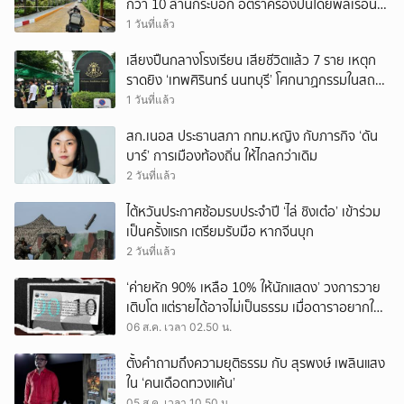
กว่า 10 ล้านกระบอก อัตราครองปืนโดยพลเรือน
สูงที่สุดในภูมิภาค
1 วันที่แล้ว
เสียงปืนกลางโรงเรียน เสียชีวิตแล้ว 7 ราย เหตุก
ราดยิง ‘เทพศิรินทร์ นนทบุรี’ โศกนาฏกรรมในสถาน
ศึกษา ครั้งที่ 2 ในรอบปี
1 วันที่แล้ว
สก.เนอส ประธานสภา กทม.หญิง กับภารกิจ ‘ดัน
บาร์’ การเมืองท้องถิ่น ให้ไกลกว่าเดิม
2 วันที่แล้ว
ไต้หวันประกาศซ้อมรบประจำปี ‘ไล่ ชิงเต๋อ’ เข้าร่วม
เป็นครั้งแรก เตรียมรับมือ หากจีนบุก
2 วันที่แล้ว
‘ค่ายหัก 90% เหลือ 10% ให้นักแสดง’ วงการวาย
เติบโต แต่รายได้อาจไม่เป็นธรรม เมื่อดาราอยากให้มี
‘สัญญามาตรฐาน’
06 ส.ค. เวลา 02.50 น.
ตั้งคำถามถึงความยุติธรรม กับ สุรพงษ์ เพลินแสง
ใน ‘คนเดือดทวงแค้น’
05 ส.ค. เวลา 10.50 น.