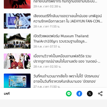
กลายเป็นทรัพยากร ที่มักถูกมองข้ามในระบบ
เศรษฐกิจแรงงาน
29 ก.ค. เวลา 02.38 น.
เสียงดนตรีที่กลับมาของวาเลนไทน์บอย บทพิสูจน์
ความรักเหนือกาลเวลา ใน JAEHYUN FAN-CON
TOUR
28 ก.ค. เวลา 11.55 น.
เปิดตัวแพลตฟอร์ม Museum Thailand:
ThaiArch100yrs รวบรวมฐานข้อมูล
สถาปัตยกรรม 100 ปีภาคเหนือ มุ่งขับเคลื่อน
28 ก.ค. เวลา 07.51 น.
Heritage Economy
เมื่องานวิวาห์เป็นเหมือนงานเฟสติวัล รวม
ปรากฏการณ์น่าสนใจในงานแต่ง ของ ‘ณเดชน์-
ญาญ่า’ ทั้ง 3 ครั้ง
28 ก.ค. เวลา 02.50 น.
วันที่คนจำนวนมากเสียใจ เพราะไม่ได้ ‘บัตรคนจน’
อาจเป็นวันที่เราควรหันกลับมามอง ‘บัตรทอง’
27 ก.ค. เวลา 11.50 น.
แชร์
ถามใจ ‘ผู้มีอำนาจ’ จะปล่อยให้การโกงเลือก สว.
ทำลายทุกระบบของประเทศนี้จริงหรือ
27 ก.ค. เวลา 09.50 น.