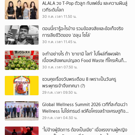
ALALA วง T-Pop ตัวลูก กับแฟชั่น และความฝันสู่
เวทีระดับโลก
30 ก.ค. เวลา 11.50 น.
ตอนนี้เรารู้อะไรบ้าง รวมข้อสงสัยและข้อเท็จจริง
การเสียชีวิตของ ‘ฮลุน โซโล่’
30 ก.ค. เวลา 11.45 น.
จะทำอย่างไร ถ้า ‘ยางามิ ไลท์’ ไปโผล่ที่แผงผัก
เบื้องหลังแคมเปญลด Food Waste ที่ใครเห็นก็
ต้องหันมอง
30 ก.ค. เวลา 07.50 น.
ชวนคุยเรื่องวันพระเดือน 8 เพราะเป็นวันครู
พระพุทธเจ้าจึงเทศนา (?)
29 ก.ค. เวลา 09.50 น.
Global Wellness Summit 2026 เวทีที่สะท้อนว่า
Wellness ไม่ใช่เทรนด์ แต่คือโครงสร้างเศรษฐกิจ
ใหม่ของโลก
29 ก.ค. เวลา 04.50 น.
“ไม่จ้างผู้จัดการ ต้องเป็นเมีย” เมื่อแรงงานผู้หญิง