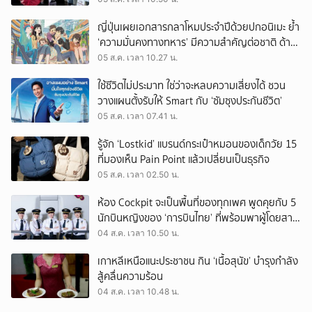
ญี่ปุ่นเผยเอกสารกลาโหมประจำปีด้วยปกอนิเมะ ย้ำ
‘ความมั่นคงทางทหาร’ มีความสำคัญต่อชาติ ด้าน
จีนเตือน ขออย่าซ้ำรอยประวัติศาสตร์
05 ส.ค. เวลา 10.27 น.
ใช้ชีวิตไม่ประมาท ใช่ว่าจะหลบความเสี่ยงได้ ชวน
วางแผนตั้งรับให้ Smart กับ ‘ซัมซุงประกันชีวิต’
05 ส.ค. เวลา 07.41 น.
รู้จัก ‘Lostkid’ แบรนด์กระเป๋าหมอนของเด็กวัย 15
ที่มองเห็น Pain Point แล้วเปลี่ยนเป็นธุรกิจ
05 ส.ค. เวลา 02.50 น.
ห้อง Cockpit จะเป็นพื้นที่ของทุกเพศ พูดคุยกับ 5
นักบินหญิงของ ‘การบินไทย’ ที่พร้อมพาผู้โดยสาร
บินไปทั่วโลก
04 ส.ค. เวลา 10.50 น.
เกาหลีเหนือแนะประชาชน กิน ‘เนื้อสุนัข’ บำรุงกำลัง
สู้คลื่นความร้อน
04 ส.ค. เวลา 10.48 น.