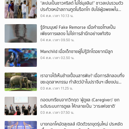
“สเปนเป็นชาวคริสต์ ไม่ใช่มุสลิม!” ชาวสเปนรวมตัว
ประท้วงหน้าสถานทูตโมร็อกโก ขับไล่ผู้อพยพใน
เมืองเซวตาออกนอกประเทศ
04 ส.ค. เวลา 10.13 น.
รู้จักมนุษย์ Fake Remorse เมื่อคำขอโทษเป็น
เพียงการแสดง ไม่ใช่การสำนึกอย่างแท้จริง
04 ส.ค. เวลา 09.50 น.
Manchild เมื่อเด็กชายผู้ไม่รู้จักโตอยากมีลูก
04 ส.ค. เวลา 02.50 น.
เราอาจได้เห็นช้างเปื้อนสารพิษ? เมื่อการลักลอบทิ้ง
ขยะอุตสาหกรรม ทำสัตว์ป่าในปราจีนฯ เสี่ยงปน
เปื้อน
03 ส.ค. เวลา 11.25 น.
ถอดบทเรียนจากวิกฤต ‘ผู้ดูแล (Caregiver)’ ยก
ระดับระบบการดูแล ให้กลายเป็น ‘วาระแห่งชาติ’
03 ส.ค. เวลา 07.50 น.
บางกอกโคมัตสุเซลส์ เปิดตัวรถขุดรุ่นใหม่ ประหยัด