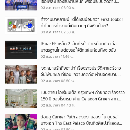
เชื้อเพลิง รองรับงานหนัก พร้อมระบบติดตาม
เครื่องจักรผ่านดาวเทียม
03 ส.ค. เวลา 06.00 น.
ทำงานมาหลายปี แต่ได้เงินน้อยกว่า First Jobber
ทำไมการทำงานที่เดิมนานๆ ถึงเงินน้อย?
03 ส.ค. เวลา 02.50 น.
IF และ EF เหล็ก 2 เส้นที่หน้าตาเหมือนกัน เมื่อ
มาตรฐานไทยต้องรอให้ตึกถล่มก่อนถึงจะขยับ
02 ส.ค. เวลา 11.46 น.
‘จดหมายรักถึงอาม่า’ เรื่องราวประวัติศาสตร์ชาว
จีนโพ้นทะเล ที่ซ่อน ‘ความคิดถึง’ ผ่านจดหมาย
‘โพยก๊วน’
02 ส.ค. เวลา 08.50 น.
แมนดาริน โอเรียนเต็ล กรุงเทพฯ ถ่ายทอดเรื่องราว
150 ปี ของโรงแรม ผ่าน Celadon Green จาก
เครื่องศิลาดล
02 ส.ค. เวลา 04.43 น.
ย้อนดู Career Path สุดงดงามของ ‘โน ยุนซอ’
นางเอก The East Palace บัณฑิตศิลปะที่แสดง
เรื่องไหนก็ปัง
02 ส.ค. เวลา 02.50 น.