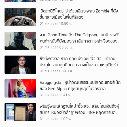
‘ปัตตานีดีโคตร’ ว่าด้วยเสียงเพลง Zombie ที่ดัง
ขึ้นกลางเมืองในพื้นที่สีแดง
01 ส.ค. เวลา 10.50 น.
จาก Good Time ถึง The Odyssey เบนนี ซาฟดี
คนทำหนังที่ยังมองหา เส้นทางการเล่าเรื่องของตัว
เอง
01 ส.ค. เวลา 08.50 น.
ยิ่งชีพกังวล หาก กกต.นิ่งเฉย ‘ฮั้ว สว.’ เท่ากับ
ประตูในระบบถูกปิดตาย อาจเป็นชนวนเหตุเปิดช่อง
‘ลงถนน’
01 ส.ค. เวลา 06.40 น.
Babyjolystar ผู้นำวัฒนธรรมบนโลกอินเทอร์เน็ต
ของ Gen Alpha ที่คุยสนุกสุดในจักรวาล
31 ก.ค. เวลา 11.41 น.
พริษฐ์พบหลักฐานใหม่ ‘ฮั้ว สว.’ สลิปโอนเงินถึงผู้
สมัคร ‘หนองบัวลำภู’ พร้อม LINE หลุดการันตี
ตำแหน่ง
31 ก.ค. เวลา 11.09 น.