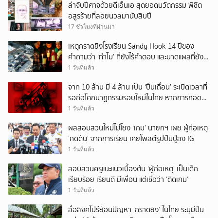
ล่าจับปีศาจด้วยดีเอ็นเอ สุดยอดนวัตกรรม พิชิต
อสูรร้ายที่ลอยนวลมานับสิบปี
17 ชั่วโมงที่ผ่านมา
เหตุกราดยิงโรงเรียน Sandy Hook 14 ปีของ
คำถามว่า ‘ทำไม’ ที่ยังไร้คำตอบ และบาดแผลที่ยัง
ทวงความรับผิดชอบไม่จบ
1 วันที่แล้ว
จาก 10 ล้าน มี 4 ล้าน เป็น ‘ปืนเถื่อน’ ระเบิดเวลาที่
รอก่อโศกนาฏกรรมรอบใหม่ในไทย หากการถอดบท
เรียนของรัฐเป็นเพียง ‘ลมปาก’
1 วันที่แล้ว
ผลสอบสวนใหม่ไม่โยง ‘เกม’ นายกฯ เผย ผู้ก่อเหตุ
‘กดดัน’ จากการเรียน เคยโพสต์รูปปืนปู่ลง IG
1 วันที่แล้ว
สอบสวนครูแนะแนวเบื้องต้น ‘ผู้ก่อเหตุ’ เป็นเด็ก
เรียบร้อย เรียนดี มีเพื่อน แต่เชื่อว่า ‘ติดเกม’
1 วันที่แล้ว
สื่อสิงคโปร์ย้อนปัญหา ‘กราดยิง’ ในไทย ระบุมีปืน