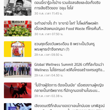
ตอนนี้เรารู้อะไรบ้าง รวมข้อสงสัยและข้อเท็จจริง
การเสียชีวิตของ ‘ฮลุน โซโล่’
30 ก.ค. เวลา 11.45 น.
จะทำอย่างไร ถ้า ‘ยางามิ ไลท์’ ไปโผล่ที่แผงผัก
เบื้องหลังแคมเปญลด Food Waste ที่ใครเห็นก็
ต้องหันมอง
30 ก.ค. เวลา 07.50 น.
ชวนคุยเรื่องวันพระเดือน 8 เพราะเป็นวันครู
พระพุทธเจ้าจึงเทศนา (?)
29 ก.ค. เวลา 09.50 น.
Global Wellness Summit 2026 เวทีที่สะท้อนว่า
Wellness ไม่ใช่เทรนด์ แต่คือโครงสร้างเศรษฐกิจ
ใหม่ของโลก
29 ก.ค. เวลา 04.50 น.
“ไม่จ้างผู้จัดการ ต้องเป็นเมีย” เมื่อแรงงานผู้หญิง
กลายเป็นทรัพยากร ที่มักถูกมองข้ามในระบบ
เศรษฐกิจแรงงาน
29 ก.ค. เวลา 02.38 น.
เสียงดนตรีที่กลับมาของวาเลนไทน์บอย บทพิสูจน์