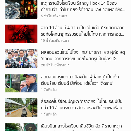
เหตุกราดยิงโรงเรียน Sandy Hook 14 ปีของ
คำถามว่า ‘ทำไม’ ที่ยังไร้คำตอบ และบาดแผลที่ยัง
ทวงความรับผิดชอบไม่จบ
5 ชั่วโมงที่ผ่านมา
จาก 10 ล้าน มี 4 ล้าน เป็น ‘ปืนเถื่อน’ ระเบิดเวลาที่
รอก่อโศกนาฏกรรมรอบใหม่ในไทย หากการถอดบท
เรียนของรัฐเป็นเพียง ‘ลมปาก’
19 ชั่วโมงที่ผ่านมา
ผลสอบสวนใหม่ไม่โยง ‘เกม’ นายกฯ เผย ผู้ก่อเหตุ
‘กดดัน’ จากการเรียน เคยโพสต์รูปปืนปู่ลง IG
20 ชั่วโมงที่ผ่านมา
สอบสวนครูแนะแนวเบื้องต้น ‘ผู้ก่อเหตุ’ เป็นเด็ก
เรียบร้อย เรียนดี มีเพื่อน แต่เชื่อว่า ‘ติดเกม’
1 วันที่แล้ว
สื่อสิงคโปร์ย้อนปัญหา ‘กราดยิง’ ในไทย ระบุมีปืน
กว่า 10 ล้านกระบอก อัตราครองปืนโดยพลเรือน
สูงที่สุดในภูมิภาค
1 วันที่แล้ว
เสียงปืนกลางโรงเรียน เสียชีวิตแล้ว 7 ราย เหตุก