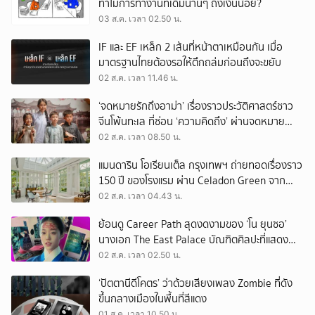
ทำไมการทำงานที่เดิมนานๆ ถึงเงินน้อย?
03 ส.ค. เวลา 02.50 น.
IF และ EF เหล็ก 2 เส้นที่หน้าตาเหมือนกัน เมื่อ
มาตรฐานไทยต้องรอให้ตึกถล่มก่อนถึงจะขยับ
02 ส.ค. เวลา 11.46 น.
‘จดหมายรักถึงอาม่า’ เรื่องราวประวัติศาสตร์ชาว
จีนโพ้นทะเล ที่ซ่อน ‘ความคิดถึง’ ผ่านจดหมาย
‘โพยก๊วน’
02 ส.ค. เวลา 08.50 น.
แมนดาริน โอเรียนเต็ล กรุงเทพฯ ถ่ายทอดเรื่องราว
150 ปี ของโรงแรม ผ่าน Celadon Green จาก
เครื่องศิลาดล
02 ส.ค. เวลา 04.43 น.
ย้อนดู Career Path สุดงดงามของ ‘โน ยุนซอ’
นางเอก The East Palace บัณฑิตศิลปะที่แสดง
เรื่องไหนก็ปัง
02 ส.ค. เวลา 02.50 น.
‘ปัตตานีดีโคตร’ ว่าด้วยเสียงเพลง Zombie ที่ดัง
ขึ้นกลางเมืองในพื้นที่สีแดง
01 ส.ค. เวลา 10.50 น.