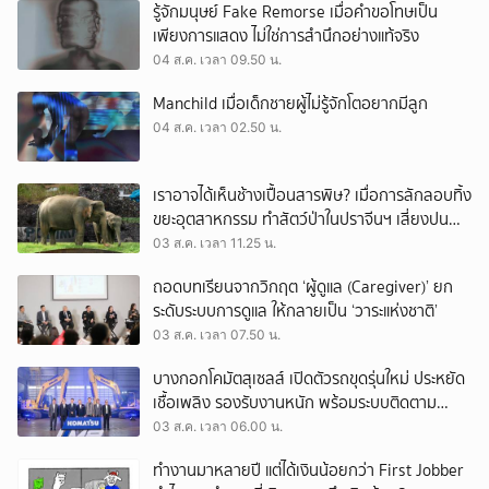
รู้จักมนุษย์ Fake Remorse เมื่อคำขอโทษเป็น
เพียงการแสดง ไม่ใช่การสำนึกอย่างแท้จริง
04 ส.ค. เวลา 09.50 น.
Manchild เมื่อเด็กชายผู้ไม่รู้จักโตอยากมีลูก
04 ส.ค. เวลา 02.50 น.
เราอาจได้เห็นช้างเปื้อนสารพิษ? เมื่อการลักลอบทิ้ง
ขยะอุตสาหกรรม ทำสัตว์ป่าในปราจีนฯ เสี่ยงปน
เปื้อน
03 ส.ค. เวลา 11.25 น.
ถอดบทเรียนจากวิกฤต ‘ผู้ดูแล (Caregiver)’ ยก
ระดับระบบการดูแล ให้กลายเป็น ‘วาระแห่งชาติ’
03 ส.ค. เวลา 07.50 น.
บางกอกโคมัตสุเซลส์ เปิดตัวรถขุดรุ่นใหม่ ประหยัด
เชื้อเพลิง รองรับงานหนัก พร้อมระบบติดตาม
เครื่องจักรผ่านดาวเทียม
03 ส.ค. เวลา 06.00 น.
ทำงานมาหลายปี แต่ได้เงินน้อยกว่า First Jobber