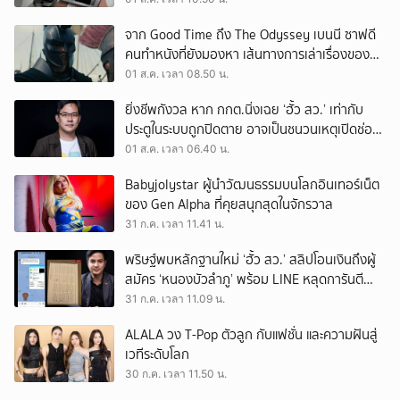
จาก Good Time ถึง The Odyssey เบนนี ซาฟดี
คนทำหนังที่ยังมองหา เส้นทางการเล่าเรื่องของตัว
เอง
01 ส.ค. เวลา 08.50 น.
ยิ่งชีพกังวล หาก กกต.นิ่งเฉย ‘ฮั้ว สว.’ เท่ากับ
ประตูในระบบถูกปิดตาย อาจเป็นชนวนเหตุเปิดช่อง
‘ลงถนน’
01 ส.ค. เวลา 06.40 น.
Babyjolystar ผู้นำวัฒนธรรมบนโลกอินเทอร์เน็ต
ของ Gen Alpha ที่คุยสนุกสุดในจักรวาล
31 ก.ค. เวลา 11.41 น.
พริษฐ์พบหลักฐานใหม่ ‘ฮั้ว สว.’ สลิปโอนเงินถึงผู้
สมัคร ‘หนองบัวลำภู’ พร้อม LINE หลุดการันตี
ตำแหน่ง
31 ก.ค. เวลา 11.09 น.
ALALA วง T-Pop ตัวลูก กับแฟชั่น และความฝันสู่
เวทีระดับโลก
30 ก.ค. เวลา 11.50 น.