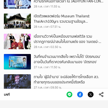
ความรักเหนือกาลเวลา ใน JAEHYUN FAN-CON
TOUR
28 ก.ค. เวลา 11.55 น.
เปิดตัวแพลตฟอร์ม Museum Thailand:
ThaiArch100yrs รวบรวมฐานข้อมูล
สถาปัตยกรรม 100 ปีภาคเหนือ มุ่งขับเคลื่อน
28 ก.ค. เวลา 07.51 น.
Heritage Economy
เมื่องานวิวาห์เป็นเหมือนงานเฟสติวัล รวม
ปรากฏการณ์น่าสนใจในงานแต่ง ของ ‘ณเดชน์-
ญาญ่า’ ทั้ง 3 ครั้ง
28 ก.ค. เวลา 02.50 น.
วันที่คนจำนวนมากเสียใจ เพราะไม่ได้ ‘บัตรคนจน’
อาจเป็นวันที่เราควรหันกลับมามอง ‘บัตรทอง’
27 ก.ค. เวลา 11.50 น.
ถามใจ ‘ผู้มีอำนาจ’ จะปล่อยให้การโกงเลือก สว.
ทำลายทุกระบบของประเทศนี้จริงหรือ
27 ก.ค. เวลา 09.50 น.
แชร์
รู้จัก สรณ บุญใบชัยพฤกษ์ ประธาน กสทช. ผู้
ยืนยันไม่ออกจากตำแหน่ง จนกว่าจะมีพระบรม
ราชโองการโปรดเกล้าฯ
27 ก.ค. เวลา 09.50 น.