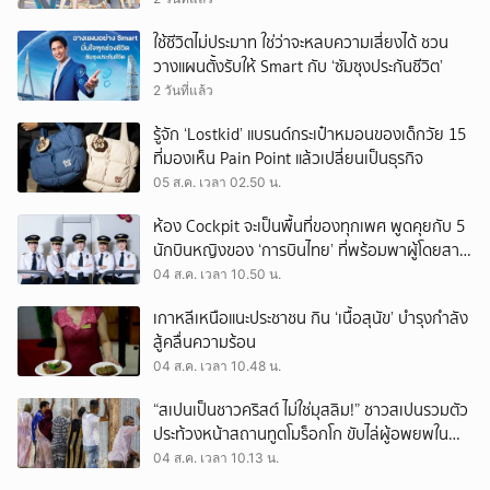
ใช้ชีวิตไม่ประมาท ใช่ว่าจะหลบความเสี่ยงได้ ชวน
วางแผนตั้งรับให้ Smart กับ ‘ซัมซุงประกันชีวิต’
2 วันที่แล้ว
รู้จัก ‘Lostkid’ แบรนด์กระเป๋าหมอนของเด็กวัย 15
ที่มองเห็น Pain Point แล้วเปลี่ยนเป็นธุรกิจ
05 ส.ค. เวลา 02.50 น.
ห้อง Cockpit จะเป็นพื้นที่ของทุกเพศ พูดคุยกับ 5
นักบินหญิงของ ‘การบินไทย’ ที่พร้อมพาผู้โดยสาร
บินไปทั่วโลก
04 ส.ค. เวลา 10.50 น.
เกาหลีเหนือแนะประชาชน กิน ‘เนื้อสุนัข’ บำรุงกำลัง
สู้คลื่นความร้อน
04 ส.ค. เวลา 10.48 น.
“สเปนเป็นชาวคริสต์ ไม่ใช่มุสลิม!” ชาวสเปนรวมตัว
ประท้วงหน้าสถานทูตโมร็อกโก ขับไล่ผู้อพยพใน
เมืองเซวตาออกนอกประเทศ
04 ส.ค. เวลา 10.13 น.