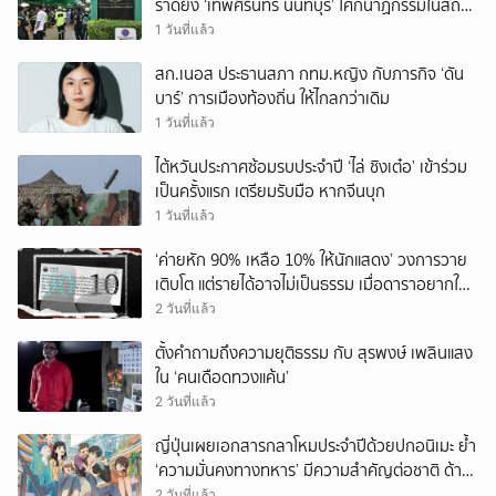
ราดยิง ‘เทพศิรินทร์ นนทบุรี’ โศกนาฏกรรมในสถาน
ศึกษา ครั้งที่ 2 ในรอบปี
1 วันที่แล้ว
สก.เนอส ประธานสภา กทม.หญิง กับภารกิจ ‘ดัน
บาร์’ การเมืองท้องถิ่น ให้ไกลกว่าเดิม
1 วันที่แล้ว
ไต้หวันประกาศซ้อมรบประจำปี ‘ไล่ ชิงเต๋อ’ เข้าร่วม
เป็นครั้งแรก เตรียมรับมือ หากจีนบุก
1 วันที่แล้ว
‘ค่ายหัก 90% เหลือ 10% ให้นักแสดง’ วงการวาย
เติบโต แต่รายได้อาจไม่เป็นธรรม เมื่อดาราอยากให้มี
‘สัญญามาตรฐาน’
2 วันที่แล้ว
ตั้งคำถามถึงความยุติธรรม กับ สุรพงษ์ เพลินแสง
ใน ‘คนเดือดทวงแค้น’
2 วันที่แล้ว
ญี่ปุ่นเผยเอกสารกลาโหมประจำปีด้วยปกอนิเมะ ย้ำ
‘ความมั่นคงทางทหาร’ มีความสำคัญต่อชาติ ด้าน
จีนเตือน ขออย่าซ้ำรอยประวัติศาสตร์
2 วันที่แล้ว