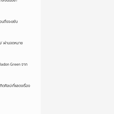
ึงเงินน้อย?
่อนถึงจะขยับ
ถึง’ ผ่านจดหมาย
Celadon Green จาก
ตศิลปะที่แสดงเรื่อง