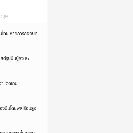
งสุด
หม่ในไทย หากการถอดบท
ต์รูปปืนปู่ลง IG
ว่า ‘ติดเกม’
ครองปืนโดยพลเรือนสูง