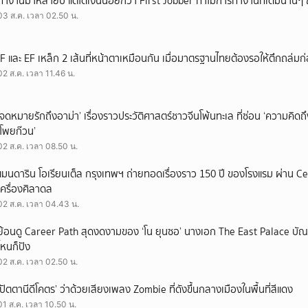
ทำงานมาหลายปี แต่ได้เงินน้อยกว่า First Jobber ทำไมการทำงานที่เดิมนานๆ ถ
03 ส.ค. เวลา 02.50 น.
IF และ EF เหล็ก 2 เส้นที่หน้าตาเหมือนกัน เมื่อมาตรฐานไทยต้องรอให้ตึกถล่มก
02 ส.ค. เวลา 11.46 น.
‘จดหมายรักถึงอาม่า’ เรื่องราวประวัติศาสตร์ชาวจีนโพ้นทะเล ที่ซ่อน ‘ความคิด
‘โพยก๊วน’
02 ส.ค. เวลา 08.50 น.
แมนดาริน โอเรียนเต็ล กรุงเทพฯ ถ่ายทอดเรื่องราว 150 ปี ของโรงแรม ผ่าน 
เครื่องศิลาดล
02 ส.ค. เวลา 04.43 น.
ย้อนดู Career Path สุดงดงามของ ‘โน ยุนซอ’ นางเอก The East Palace บัณฑิ
ไหนก็ปัง
02 ส.ค. เวลา 02.50 น.
‘ปัตตานีดีโคตร’ ว่าด้วยเสียงเพลง Zombie ที่ดังขึ้นกลางเมืองในพื้นที่สีแดง
01 ส.ค. เวลา 10.50 น.