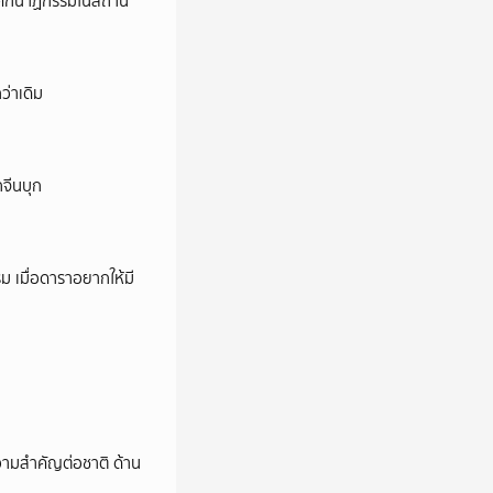
ี’ โศกนาฏกรรมในสถาน
ว่าเดิม
กจีนบุก
ม เมื่อดาราอยากให้มี
วามสำคัญต่อชาติ ด้าน