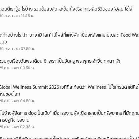
ตอนนี้เรารู้อะไรบ้าง รวมข้อสงสัยและข้อเท็จจริง การเสียชีวิตของ ‘ฮลุน โซโล่’
30 ก.ค. เวลา 11.45 น.
จะทำอย่างไร ถ้า ‘ยางามิ ไลท์’ ไปโผล่ที่แผงผัก เบื้องหลังแคมเปญลด Food Wast
มอง
30 ก.ค. เวลา 07.50 น.
ชวนคุยเรื่องวันพระเดือน 8 เพราะเป็นวันครู พระพุทธเจ้าจึงเทศนา (?)
29 ก.ค. เวลา 09.50 น.
Global Wellness Summit 2026 เวทีที่สะท้อนว่า Wellness ไม่ใช่เทรนด์ แต่คื
ใหม่ของโลก
29 ก.ค. เวลา 04.50 น.
“ไม่จ้างผู้จัดการ ต้องเป็นเมีย” เมื่อแรงงานผู้หญิงกลายเป็นทรัพยากร ที่มักถ
เศรษฐกิจแรงงาน
29 ก.ค. เวลา 02.38 น.