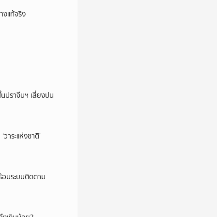
างแท้จริง
ในปราจีนฯ เสี่ยงปน
‘วาระแห่งชาติ’
พร้อมระบบติดตาม