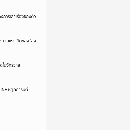
การเล่าเรื่องของตัว
นชนวนเหตุเปิดช่อง ‘ลง
ุดในจักรวาล
LINE หลุดการันตี