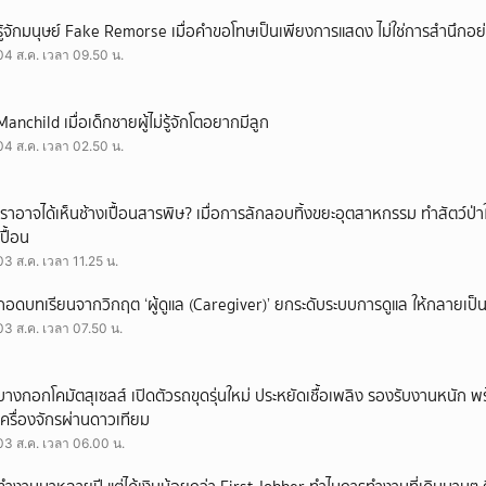
รู้จักมนุษย์ Fake Remorse เมื่อคำขอโทษเป็นเพียงการแสดง ไม่ใช่การสำนึกอย่
04 ส.ค. เวลา 09.50 น.
Manchild เมื่อเด็กชายผู้ไม่รู้จักโตอยากมีลูก
04 ส.ค. เวลา 02.50 น.
เราอาจได้เห็นช้างเปื้อนสารพิษ? เมื่อการลักลอบทิ้งขยะอุตสาหกรรม ทำสัตว์ป่า
เปื้อน
03 ส.ค. เวลา 11.25 น.
ถอดบทเรียนจากวิกฤต ‘ผู้ดูแล (Caregiver)’ ยกระดับระบบการดูแล ให้กลายเป็น 
03 ส.ค. เวลา 07.50 น.
บางกอกโคมัตสุเซลส์ เปิดตัวรถขุดรุ่นใหม่ ประหยัดเชื้อเพลิง รองรับงานหนัก 
เครื่องจักรผ่านดาวเทียม
03 ส.ค. เวลา 06.00 น.