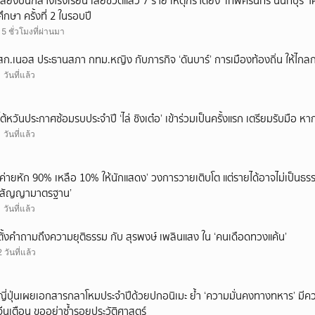
เสียงปืนกลางโรงเรียน เสียชีวิตแล้ว 7 ราย เหตุกราดยิง ‘เทพศิรินทร์ นนทบุร
ศึกษา ครั้งที่ 2 ในรอบปี
15 ชั่วโมงที่ผ่านมา
สก.เนอส ประธานสภา กทม.หญิง กับภารกิจ ‘ดันบาร์’ การเมืองท้องถิ่น ให้ไกลก
1 วันที่แล้ว
ไต้หวันประกาศซ้อมรบประจำปี ‘ไล่ ชิงเต๋อ’ เข้าร่วมเป็นครั้งแรก เตรียมรับมือ หา
1 วันที่แล้ว
‘ค่ายหัก 90% เหลือ 10% ให้นักแสดง’ วงการวายเติบโต แต่รายได้อาจไม่เป็นธรร
‘สัญญามาตรฐาน’
1 วันที่แล้ว
ตั้งคำถามถึงความยุติธรรม กับ สุรพงษ์ เพลินแสง ใน ‘คนเดือดทวงแค้น’
2 วันที่แล้ว
ญี่ปุ่นเผยเอกสารกลาโหมประจำปีด้วยปกอนิเมะ ย้ำ ‘ความมั่นคงทางทหาร’ มีค
จีนเตือน ขออย่าซ้ำรอยประวัติศาสตร์