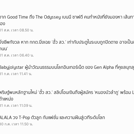
จาก Good Time ถึง The Odyssey เบนนี ซาฟดี คนทำหนังที่ยังมองหา เส้นทาง
เอง
01 ส.ค. เวลา 08.50 น.
ยิ่งชีพกังวล หาก กกต.นิ่งเฉย ‘ฮั้ว สว.’ เท่ากับประตูในระบบถูกปิดตาย อาจเป็
ถนน’
01 ส.ค. เวลา 06.40 น.
Babyjolystar ผู้นำวัฒนธรรมบนโลกอินเทอร์เน็ต ของ Gen Alpha ที่คุยสนุกส
31 ก.ค. เวลา 11.41 น.
พริษฐ์พบหลักฐานใหม่ ‘ฮั้ว สว.’ สลิปโอนเงินถึงผู้สมัคร ‘หนองบัวลำภู’ พร้อม 
ตำแหน่ง
31 ก.ค. เวลา 11.09 น.
ALALA วง T-Pop ตัวลูก กับแฟชั่น และความฝันสู่เวทีระดับโลก
30 ก.ค. เวลา 11.50 น.