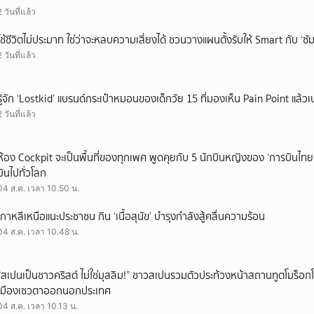
2 วันที่แล้ว
ใช้ชีวิตไม่ประมาท ใช่ว่าจะหลบความเสี่ยงได้ ชวนวางแผนตั้งรับให้ Smart กับ ‘ซัม
2 วันที่แล้ว
รู้จัก ‘Lostkid’ แบรนด์กระเป๋าหมอนของเด็กวัย 15 ที่มองเห็น Pain Point แล้วเป
2 วันที่แล้ว
ห้อง Cockpit จะเป็นพื้นที่ของทุกเพศ พูดคุยกับ 5 นักบินหญิงของ ‘การบินไทย
บินไปทั่วโลก
04 ส.ค. เวลา 10.50 น.
เกาหลีเหนือแนะประชาชน กิน ‘เนื้อสุนัข’ บำรุงกำลังสู้คลื่นความร้อน
04 ส.ค. เวลา 10.48 น.
“สเปนเป็นชาวคริสต์ ไม่ใช่มุสลิม!” ชาวสเปนรวมตัวประท้วงหน้าสถานทูตโมร็อกโ
เมืองเซวตาออกนอกประเทศ
04 ส.ค. เวลา 10.13 น.