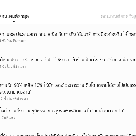
คอนเทนต์ล่าสุด
คอนเทนต์ยอดวิวสู
สก.เนอส ประธานสภา กทม.หญิง กับภารกิจ ‘ดันบาร์’ การเมืองท้องถิ่น ให้ไกลก
4 ชั่วโมงที่ผ่านมา
ไต้หวันประกาศซ้อมรบประจำปี ‘ไล่ ชิงเต๋อ’ เข้าร่วมเป็นครั้งแรก เตรียมรับมือ หา
6 ชั่วโมงที่ผ่านมา
‘ค่ายหัก 90% เหลือ 10% ให้นักแสดง’ วงการวายเติบโต แต่รายได้อาจไม่เป็นธรร
‘สัญญามาตรฐาน’
12 ชั่วโมงที่ผ่านมา
ตั้งคำถามถึงความยุติธรรม กับ สุรพงษ์ เพลินแสง ใน ‘คนเดือดทวงแค้น’
1 วันที่แล้ว