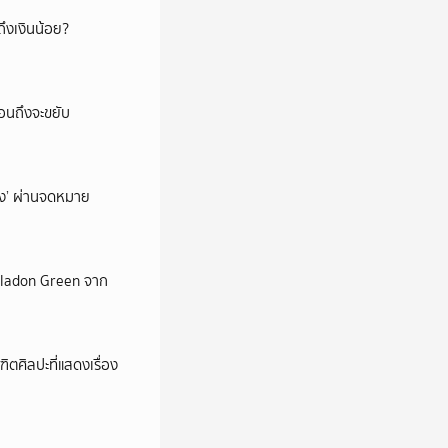
ึงเงินน้อย?
่อนถึงจะขยับ
ถึง’ ผ่านจดหมาย
Celadon Green จาก
ตศิลปะที่แสดงเรื่อง