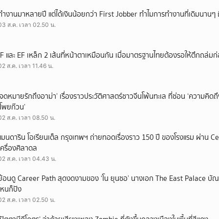
ทำงานมาหลายปี แต่ได้เงินน้อยกว่า First Jobber ทำไมการทำงานที่เดิมนานๆ ถ
03 ส.ค. เวลา 02.50 น.
IF และ EF เหล็ก 2 เส้นที่หน้าตาเหมือนกัน เมื่อมาตรฐานไทยต้องรอให้ตึกถล่มก
02 ส.ค. เวลา 11.46 น.
‘จดหมายรักถึงอาม่า’ เรื่องราวประวัติศาสตร์ชาวจีนโพ้นทะเล ที่ซ่อน ‘ความคิด
‘โพยก๊วน’
02 ส.ค. เวลา 08.50 น.
แมนดาริน โอเรียนเต็ล กรุงเทพฯ ถ่ายทอดเรื่องราว 150 ปี ของโรงแรม ผ่าน 
เครื่องศิลาดล
02 ส.ค. เวลา 04.43 น.
ย้อนดู Career Path สุดงดงามของ ‘โน ยุนซอ’ นางเอก The East Palace บัณฑิ
ไหนก็ปัง
02 ส.ค. เวลา 02.50 น.