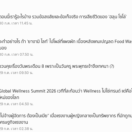
ตอนนี้เรารู้อะไรบ้าง รวมข้อสงสัยและข้อเท็จจริง การเสียชีวิตของ ‘ฮลุน โซโล่’
30 ก.ค. เวลา 11.45 น.
จะทำอย่างไร ถ้า ‘ยางามิ ไลท์’ ไปโผล่ที่แผงผัก เบื้องหลังแคมเปญลด Food Wast
มอง
30 ก.ค. เวลา 07.50 น.
ชวนคุยเรื่องวันพระเดือน 8 เพราะเป็นวันครู พระพุทธเจ้าจึงเทศนา (?)
29 ก.ค. เวลา 09.50 น.
Global Wellness Summit 2026 เวทีที่สะท้อนว่า Wellness ไม่ใช่เทรนด์ แต่คื
ใหม่ของโลก
29 ก.ค. เวลา 04.50 น.
“ไม่จ้างผู้จัดการ ต้องเป็นเมีย” เมื่อแรงงานผู้หญิงกลายเป็นทรัพยากร ที่มักถ
เศรษฐกิจแรงงาน
29 ก.ค. เวลา 02.38 น.