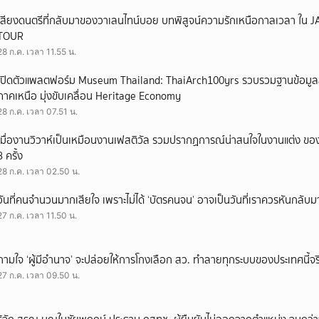
เสียงดนตรีที่กลับมาของวาเลนไทน์บอย บทพิสูจน์ความรักเหนือกาลเวลา ใ
TOUR
28 ก.ค. เวลา 11.55 น.
เปิดตัวแพลตฟอร์ม Museum Thailand: ThaiArch100yrs รวบรวมฐานข้อมูล
ภาคเหนือ มุ่งขับเคลื่อน Heritage Economy
28 ก.ค. เวลา 07.51 น.
เมื่องานวิวาห์เป็นเหมือนงานเฟสติวัล รวมปรากฏการณ์น่าสนใจในงานแต่ง ของ
3 ครั้ง
28 ก.ค. เวลา 02.50 น.
วันที่คนจำนวนมากเสียใจ เพราะไม่ได้ ‘บัตรคนจน’ อาจเป็นวันที่เราควรหันกลับ
27 ก.ค. เวลา 11.50 น.
ถามใจ ‘ผู้มีอำนาจ’ จะปล่อยให้การโกงเลือก สว. ทำลายทุกระบบของประเทศนี้จร
27 ก.ค. เวลา 09.50 น.