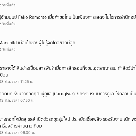
2 วันที่แล้ว
รู้จักมนุษย์ Fake Remorse เมื่อคำขอโทษเป็นเพียงการแสดง ไม่ใช่การสำนึกอย่
2 วันที่แล้ว
Manchild เมื่อเด็กชายผู้ไม่รู้จักโตอยากมีลูก
2 วันที่แล้ว
เราอาจได้เห็นช้างเปื้อนสารพิษ? เมื่อการลักลอบทิ้งขยะอุตสาหกรรม ทำสัตว์ป่า
เปื้อน
03 ส.ค. เวลา 11.25 น.
ถอดบทเรียนจากวิกฤต ‘ผู้ดูแล (Caregiver)’ ยกระดับระบบการดูแล ให้กลายเป็น 
03 ส.ค. เวลา 07.50 น.
บางกอกโคมัตสุเซลส์ เปิดตัวรถขุดรุ่นใหม่ ประหยัดเชื้อเพลิง รองรับงานหนัก 
เครื่องจักรผ่านดาวเทียม
03 ส.ค. เวลา 06.00 น.