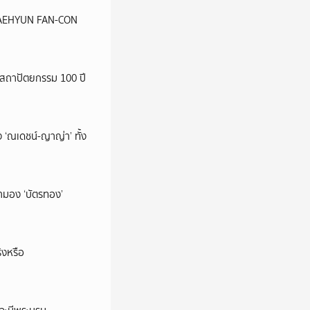
น JAEHYUN FAN-CON
สถาปัตยกรรม 100 ปี
 ‘ณเดชน์-ญาญ่า’ ทั้ง
มามอง ‘บัตรทอง’
ิงหรือ