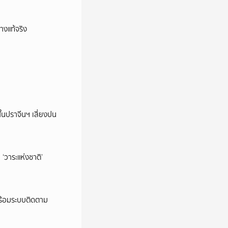
างแท้จริง
ในปราจีนฯ เสี่ยงปน
‘วาระแห่งชาติ’
พร้อมระบบติดตาม