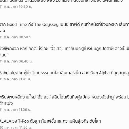
‘ปัตตานีดีโคตร’ ว่าด้วยเสียงเพลง Zombie ที่ดังขึ้นกลางเมืองในพื้นที่สีแดง
01 ส.ค. เวลา 10.50 น.
จาก Good Time ถึง The Odyssey เบนนี ซาฟดี คนทำหนังที่ยังมองหา เส้นทาง
เอง
01 ส.ค. เวลา 08.50 น.
ยิ่งชีพกังวล หาก กกต.นิ่งเฉย ‘ฮั้ว สว.’ เท่ากับประตูในระบบถูกปิดตาย อาจเป็
ถนน’
01 ส.ค. เวลา 06.40 น.
Babyjolystar ผู้นำวัฒนธรรมบนโลกอินเทอร์เน็ต ของ Gen Alpha ที่คุยสนุกส
31 ก.ค. เวลา 11.41 น.
พริษฐ์พบหลักฐานใหม่ ‘ฮั้ว สว.’ สลิปโอนเงินถึงผู้สมัคร ‘หนองบัวลำภู’ พร้อม 
ตำแหน่ง
31 ก.ค. เวลา 11.09 น.
ALALA วง T-Pop ตัวลูก กับแฟชั่น และความฝันสู่เวทีระดับโลก
30 ก.ค. เวลา 11.50 น.