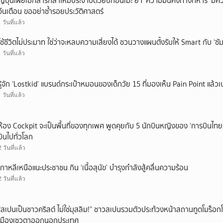
ญี่ปุ่นเผยเอกสารกลาโหมประจำปีด้วยปกอนิเมะ ย้ำ ‘ความมั่นคงทางทหาร’ มีค
จีนเตือน ขออย่าซ้ำรอยประวัติศาสตร์
1 วันที่แล้ว
ใช้ชีวิตไม่ประมาท ใช่ว่าจะหลบความเสี่ยงได้ ชวนวางแผนตั้งรับให้ Smart กับ ‘ซัม
1 วันที่แล้ว
รู้จัก ‘Lostkid’ แบรนด์กระเป๋าหมอนของเด็กวัย 15 ที่มองเห็น Pain Point แล้วเป
1 วันที่แล้ว
ห้อง Cockpit จะเป็นพื้นที่ของทุกเพศ พูดคุยกับ 5 นักบินหญิงของ ‘การบินไทย
บินไปทั่วโลก
2 วันที่แล้ว
เกาหลีเหนือแนะประชาชน กิน ‘เนื้อสุนัข’ บำรุงกำลังสู้คลื่นความร้อน
2 วันที่แล้ว
“สเปนเป็นชาวคริสต์ ไม่ใช่มุสลิม!” ชาวสเปนรวมตัวประท้วงหน้าสถานทูตโมร็อกโ
เมืองเซวตาออกนอกประเทศ