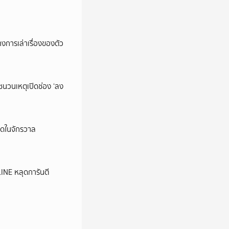
การเล่าเรื่องของตัว
นชนวนเหตุเปิดช่อง ‘ลง
ุดในจักรวาล
LINE หลุดการันตี