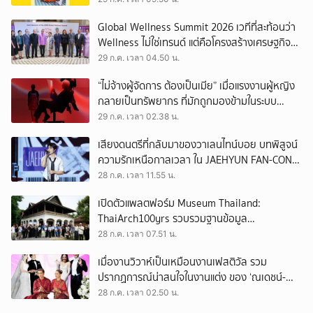
Global Wellness Summit 2026 เวทีที่สะท้อนว่า
Wellness ไม่ใช่เทรนด์ แต่คือโครงสร้างเศรษฐกิจ
ใหม่ของโลก
29 ก.ค. เวลา 04.50 น.
“ไม่จ้างผู้จัดการ ต้องเป็นเมีย” เมื่อแรงงานผู้หญิง
กลายเป็นทรัพยากร ที่มักถูกมองข้ามในระบบ
เศรษฐกิจแรงงาน
29 ก.ค. เวลา 02.38 น.
เสียงดนตรีที่กลับมาของวาเลนไทน์บอย บทพิสูจน์
ความรักเหนือกาลเวลา ใน JAEHYUN FAN-CON
TOUR
28 ก.ค. เวลา 11.55 น.
เปิดตัวแพลตฟอร์ม Museum Thailand:
ThaiArch100yrs รวบรวมฐานข้อมูล
สถาปัตยกรรม 100 ปีภาคเหนือ มุ่งขับเคลื่อน
28 ก.ค. เวลา 07.51 น.
Heritage Economy
เมื่องานวิวาห์เป็นเหมือนงานเฟสติวัล รวม
ปรากฏการณ์น่าสนใจในงานแต่ง ของ ‘ณเดชน์-
ญาญ่า’ ทั้ง 3 ครั้ง
28 ก.ค. เวลา 02.50 น.