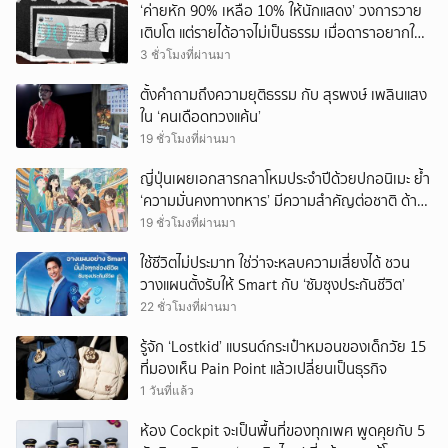
‘ค่ายหัก 90% เหลือ 10% ให้นักแสดง’ วงการวาย
เติบโต แต่รายได้อาจไม่เป็นธรรม เมื่อดาราอยากให้มี
‘สัญญามาตรฐาน’
3 ชั่วโมงที่ผ่านมา
ตั้งคำถามถึงความยุติธรรม กับ สุรพงษ์ เพลินแสง
ใน ‘คนเดือดทวงแค้น’
19 ชั่วโมงที่ผ่านมา
ญี่ปุ่นเผยเอกสารกลาโหมประจำปีด้วยปกอนิเมะ ย้ำ
‘ความมั่นคงทางทหาร’ มีความสำคัญต่อชาติ ด้าน
จีนเตือน ขออย่าซ้ำรอยประวัติศาสตร์
19 ชั่วโมงที่ผ่านมา
ใช้ชีวิตไม่ประมาท ใช่ว่าจะหลบความเสี่ยงได้ ชวน
วางแผนตั้งรับให้ Smart กับ ‘ซัมซุงประกันชีวิต’
22 ชั่วโมงที่ผ่านมา
รู้จัก ‘Lostkid’ แบรนด์กระเป๋าหมอนของเด็กวัย 15
ที่มองเห็น Pain Point แล้วเปลี่ยนเป็นธุรกิจ
1 วันที่แล้ว
ห้อง Cockpit จะเป็นพื้นที่ของทุกเพศ พูดคุยกับ 5