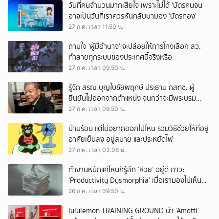
วันที่คนจำนวนมากเสียใจ เพราะไม่ได้ ‘บัตรคนจน’
อาจเป็นวันที่เราควรหันกลับมามอง ‘บัตรทอง’
27 ก.ค. เวลา 11.50 น.
ถามใจ ‘ผู้มีอำนาจ’ จะปล่อยให้การโกงเลือก สว.
ทำลายทุกระบบของประเทศนี้จริงหรือ
27 ก.ค. เวลา 09.50 น.
รู้จัก สรณ บุญใบชัยพฤกษ์ ประธาน กสทช. ผู้
ยืนยันไม่ออกจากตำแหน่ง จนกว่าจะมีพระบรม
ราชโองการโปรดเกล้าฯ
27 ก.ค. เวลา 09.50 น.
บ้านร้อน แต่ไม่อยากออกไปไหน รวมวิธีช่วยให้ที่อยู่
อาศัยเย็นลง อยู่สบาย และประหยัดไฟ
27 ก.ค. เวลา 03.08 น.
ทำงานหนักแค่ไหนก็รู้สึก ‘ห่วย’ อยู่ดี ภาวะ
‘Productivity Dysmorphia’ เมื่อเรามองไม่เห็น
ความสำเร็จของตัวเอง
26 ก.ค. เวลา 09.50 น.
lululemon TRAINING GROUND นำ ‘Amotti’