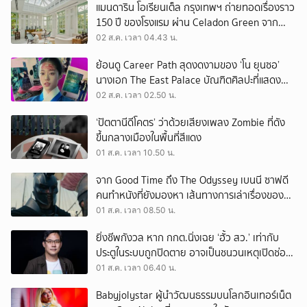
แมนดาริน โอเรียนเต็ล กรุงเทพฯ ถ่ายทอดเรื่องราว
150 ปี ของโรงแรม ผ่าน Celadon Green จาก
เครื่องศิลาดล
02 ส.ค. เวลา 04.43 น.
ย้อนดู Career Path สุดงดงามของ ‘โน ยุนซอ’
นางเอก The East Palace บัณฑิตศิลปะที่แสดง
เรื่องไหนก็ปัง
02 ส.ค. เวลา 02.50 น.
‘ปัตตานีดีโคตร’ ว่าด้วยเสียงเพลง Zombie ที่ดัง
ขึ้นกลางเมืองในพื้นที่สีแดง
01 ส.ค. เวลา 10.50 น.
จาก Good Time ถึง The Odyssey เบนนี ซาฟดี
คนทำหนังที่ยังมองหา เส้นทางการเล่าเรื่องของตัว
เอง
01 ส.ค. เวลา 08.50 น.
ยิ่งชีพกังวล หาก กกต.นิ่งเฉย ‘ฮั้ว สว.’ เท่ากับ
ประตูในระบบถูกปิดตาย อาจเป็นชนวนเหตุเปิดช่อง
‘ลงถนน’
01 ส.ค. เวลา 06.40 น.
Babyjolystar ผู้นำวัฒนธรรมบนโลกอินเทอร์เน็ต