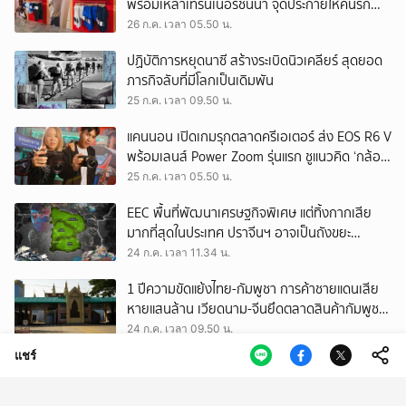
พร้อมเหล่าเทรนเนอร์ชั้นนำ จุดประกายให้คนรัก
สุขภาพ ผ่านแนวคิด ‘Yet’
26 ก.ค. เวลา 05.50 น.
ปฏิบัติการหยุดนาซี สร้างระเบิดนิวเคลียร์ สุดยอด
ภารกิจลับที่มีโลกเป็นเดิมพัน
25 ก.ค. เวลา 09.50 น.
แคนนอน เปิดเกมรุกตลาดครีเอเตอร์ ส่ง EOS R6 V
พร้อมเลนส์ Power Zoom รุ่นแรก ชูแนวคิด ‘กล้อง
เดียว เอา(ทุก)เรื่อง’
25 ก.ค. เวลา 05.50 น.
EEC พื้นที่พัฒนาเศรษฐกิจพิเศษ แต่ทิ้งกากเสีย
มากที่สุดในประเทศ ปราจีนฯ อาจเป็นถังขยะ
อุตสาหกรรมใบใหม่?
24 ก.ค. เวลา 11.34 น.
1 ปีความขัดแย้งไทย-กัมพูชา การค้าชายแดนเสีย
หายแสนล้าน เวียดนาม-จีนยึดตลาดสินค้ากัมพูชา
ทดแทนสินค้าไทย
24 ก.ค. เวลา 09.50 น.
แชร์
สงครามนอกสนามรบ เมื่อ ‘อิสราเอล’ ใช้กฎหมาย
และระบบการศึกษา ต่อสู้อัตลักษณ์ของชาว
ปาเลสไตน์
23 ก.ค. เวลา 11.53 น.