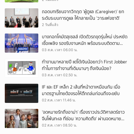
ถอดบทเรียนจากวิกฤต ‘ผู้ดูแล (Caregiver)’ ยก
ระดับระบบการดูแล ให้กลายเป็น ‘วาระแห่งชาติ’
2 วันที่แล้ว
บางกอกโคมัตสุเซลส์ เปิดตัวรถขุดรุ่นใหม่ ประหยัด
เชื้อเพลิง รองรับงานหนัก พร้อมระบบติดตาม
เครื่องจักรผ่านดาวเทียม
03 ส.ค. เวลา 06.00 น.
ทำงานมาหลายปี แต่ได้เงินน้อยกว่า First Jobber
ทำไมการทำงานที่เดิมนานๆ ถึงเงินน้อย?
03 ส.ค. เวลา 02.50 น.
IF และ EF เหล็ก 2 เส้นที่หน้าตาเหมือนกัน เมื่อ
มาตรฐานไทยต้องรอให้ตึกถล่มก่อนถึงจะขยับ
02 ส.ค. เวลา 11.46 น.
‘จดหมายรักถึงอาม่า’ เรื่องราวประวัติศาสตร์ชาว
จีนโพ้นทะเล ที่ซ่อน ‘ความคิดถึง’ ผ่านจดหมาย
‘โพยก๊วน’
02 ส.ค. เวลา 08.50 น.