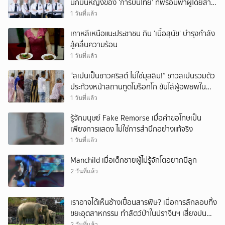
นักบินหญิงของ ‘การบินไทย’ ที่พร้อมพาผู้โดยสาร
บินไปทั่วโลก
1 วันที่แล้ว
เกาหลีเหนือแนะประชาชน กิน ‘เนื้อสุนัข’ บำรุงกำลัง
สู้คลื่นความร้อน
1 วันที่แล้ว
“สเปนเป็นชาวคริสต์ ไม่ใช่มุสลิม!” ชาวสเปนรวมตัว
ประท้วงหน้าสถานทูตโมร็อกโก ขับไล่ผู้อพยพใน
เมืองเซวตาออกนอกประเทศ
1 วันที่แล้ว
รู้จักมนุษย์ Fake Remorse เมื่อคำขอโทษเป็น
เพียงการแสดง ไม่ใช่การสำนึกอย่างแท้จริง
1 วันที่แล้ว
Manchild เมื่อเด็กชายผู้ไม่รู้จักโตอยากมีลูก
2 วันที่แล้ว
เราอาจได้เห็นช้างเปื้อนสารพิษ? เมื่อการลักลอบทิ้ง
ขยะอุตสาหกรรม ทำสัตว์ป่าในปราจีนฯ เสี่ยงปน
เปื้อน
2 วันที่แล้ว