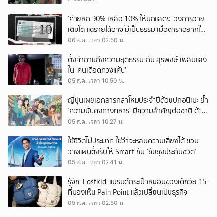
‘ค่ายหัก 90% เหลือ 10% ให้นักแสดง’ วงการวาย
เติบโต แต่รายได้อาจไม่เป็นธรรม เมื่อดาราอยากให้มี
‘สัญญามาตรฐาน’
06 ส.ค. เวลา 02.50 น.
ตั้งคำถามถึงความยุติธรรม กับ สุรพงษ์ เพลินแสง
ใน ‘คนเดือดทวงแค้น’
05 ส.ค. เวลา 10.50 น.
ญี่ปุ่นเผยเอกสารกลาโหมประจำปีด้วยปกอนิเมะ ย้ำ
‘ความมั่นคงทางทหาร’ มีความสำคัญต่อชาติ ด้าน
จีนเตือน ขออย่าซ้ำรอยประวัติศาสตร์
05 ส.ค. เวลา 10.27 น.
ใช้ชีวิตไม่ประมาท ใช่ว่าจะหลบความเสี่ยงได้ ชวน
วางแผนตั้งรับให้ Smart กับ ‘ซัมซุงประกันชีวิต’
05 ส.ค. เวลา 07.41 น.
รู้จัก ‘Lostkid’ แบรนด์กระเป๋าหมอนของเด็กวัย 15
ที่มองเห็น Pain Point แล้วเปลี่ยนเป็นธุรกิจ
05 ส.ค. เวลา 02.50 น.