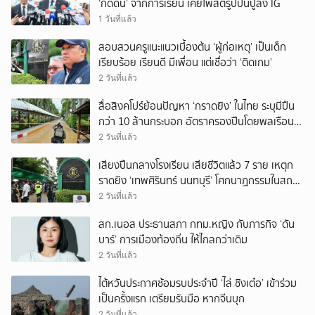
‘กดดัน’ จากการเรียน เคยโพสต์รูปปืนปู่ลง IG
1 วันที่แล้ว
สอบสวนครูแนะแนวเบื้องต้น ‘ผู้ก่อเหตุ’ เป็นเด็ก
เรียบร้อย เรียนดี มีเพื่อน แต่เชื่อว่า ‘ติดเกม’
2 วันที่แล้ว
สื่อสิงคโปร์ย้อนปัญหา ‘กราดยิง’ ในไทย ระบุมีปืน
กว่า 10 ล้านกระบอก อัตราครองปืนโดยพลเรือน
สูงที่สุดในภูมิภาค
2 วันที่แล้ว
เสียงปืนกลางโรงเรียน เสียชีวิตแล้ว 7 ราย เหตุก
ราดยิง ‘เทพศิรินทร์ นนทบุรี’ โศกนาฏกรรมในสถาน
ศึกษา ครั้งที่ 2 ในรอบปี
2 วันที่แล้ว
สก.เนอส ประธานสภา กทม.หญิง กับภารกิจ ‘ดัน
บาร์’ การเมืองท้องถิ่น ให้ไกลกว่าเดิม
2 วันที่แล้ว
ไต้หวันประกาศซ้อมรบประจำปี ‘ไล่ ชิงเต๋อ’ เข้าร่วม
เป็นครั้งแรก เตรียมรับมือ หากจีนบุก
2 วันที่แล้ว