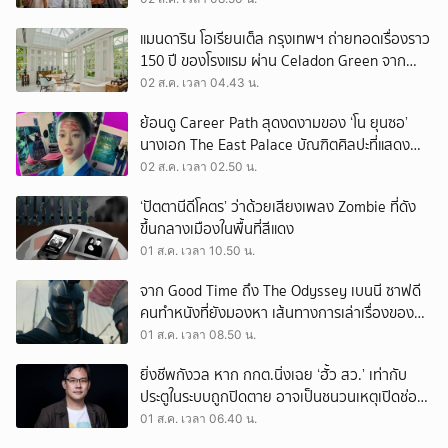
แมนดาริน โอเรียนเต็ล กรุงเทพฯ ถ่ายทอดเรื่องราว
150 ปี ของโรงแรม ผ่าน Celadon Green จาก
เครื่องศิลาดล
02 ส.ค. เวลา 04.43 น.
ย้อนดู Career Path สุดงดงามของ ‘โน ยุนซอ’
นางเอก The East Palace บัณฑิตศิลปะที่แสดง
เรื่องไหนก็ปัง
02 ส.ค. เวลา 02.50 น.
‘ปัตตานีดีโคตร’ ว่าด้วยเสียงเพลง Zombie ที่ดัง
ขึ้นกลางเมืองในพื้นที่สีแดง
01 ส.ค. เวลา 10.50 น.
จาก Good Time ถึง The Odyssey เบนนี ซาฟดี
คนทำหนังที่ยังมองหา เส้นทางการเล่าเรื่องของตัว
เอง
01 ส.ค. เวลา 08.50 น.
ยิ่งชีพกังวล หาก กกต.นิ่งเฉย ‘ฮั้ว สว.’ เท่ากับ
ประตูในระบบถูกปิดตาย อาจเป็นชนวนเหตุเปิดช่อง
‘ลงถนน’
01 ส.ค. เวลา 06.40 น.