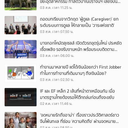
ขยะอุตสาหกรรม ทำสัตว์ป่าในปราจีนฯ เสี่ยงปน
เปื้อน
03 ส.ค. เวลา 11.25 น.
ถอดบทเรียนจากวิกฤต ‘ผู้ดูแล (Caregiver)’ ยก
ระดับระบบการดูแล ให้กลายเป็น ‘วาระแห่งชาติ’
03 ส.ค. เวลา 07.50 น.
บางกอกโคมัตสุเซลส์ เปิดตัวรถขุดรุ่นใหม่ ประหยัด
เชื้อเพลิง รองรับงานหนัก พร้อมระบบติดตาม
เครื่องจักรผ่านดาวเทียม
03 ส.ค. เวลา 06.00 น.
ทำงานมาหลายปี แต่ได้เงินน้อยกว่า First Jobber
ทำไมการทำงานที่เดิมนานๆ ถึงเงินน้อย?
03 ส.ค. เวลา 02.50 น.
IF และ EF เหล็ก 2 เส้นที่หน้าตาเหมือนกัน เมื่อ
มาตรฐานไทยต้องรอให้ตึกถล่มก่อนถึงจะขยับ
02 ส.ค. เวลา 11.46 น.
‘จดหมายรักถึงอาม่า’ เรื่องราวประวัติศาสตร์ชาว
จีนโพ้นทะเล ที่ซ่อน ‘ความคิดถึง’ ผ่านจดหมาย
‘โพยก๊วน’
02 ส.ค. เวลา 08.50 น.