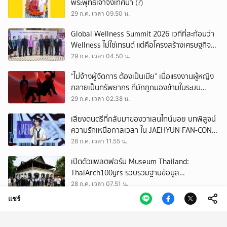
พระพุทธเจ้าจึงเทศนา (?)
29 ก.ค. เวลา 09.50 น.
Global Wellness Summit 2026 เวทีที่สะท้อนว่า
Wellness ไม่ใช่เทรนด์ แต่คือโครงสร้างเศรษฐกิจ
ใหม่ของโลก
29 ก.ค. เวลา 04.50 น.
“ไม่จ้างผู้จัดการ ต้องเป็นเมีย” เมื่อแรงงานผู้หญิง
กลายเป็นทรัพยากร ที่มักถูกมองข้ามในระบบ
เศรษฐกิจแรงงาน
29 ก.ค. เวลา 02.38 น.
เสียงดนตรีที่กลับมาของวาเลนไทน์บอย บทพิสูจน์
ความรักเหนือกาลเวลา ใน JAEHYUN FAN-CON
TOUR
28 ก.ค. เวลา 11.55 น.
เปิดตัวแพลตฟอร์ม Museum Thailand:
ThaiArch100yrs รวบรวมฐานข้อมูล
สถาปัตยกรรม 100 ปีภาคเหนือ มุ่งขับเคลื่อน
28 ก.ค. เวลา 07.51 น.
Heritage Economy
แชร์
เมื่องานวิวาห์เป็นเหมือนงานเฟสติวัล รวม
ปรากฏการณ์น่าสนใจในงานแต่ง ของ ‘ณเดชน์-
ญาญ่า’ ทั้ง 3 ครั้ง
28 ก.ค. เวลา 02.50 น.