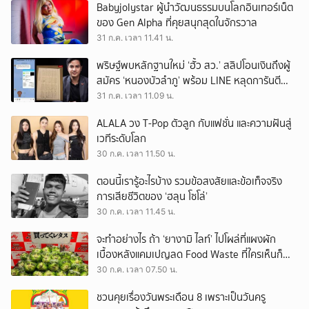
Babyjolystar ผู้นำวัฒนธรรมบนโลกอินเทอร์เน็ต
ของ Gen Alpha ที่คุยสนุกสุดในจักรวาล
31 ก.ค. เวลา 11.41 น.
พริษฐ์พบหลักฐานใหม่ ‘ฮั้ว สว.’ สลิปโอนเงินถึงผู้
สมัคร ‘หนองบัวลำภู’ พร้อม LINE หลุดการันตี
ตำแหน่ง
31 ก.ค. เวลา 11.09 น.
ALALA วง T-Pop ตัวลูก กับแฟชั่น และความฝันสู่
เวทีระดับโลก
30 ก.ค. เวลา 11.50 น.
ตอนนี้เรารู้อะไรบ้าง รวมข้อสงสัยและข้อเท็จจริง
การเสียชีวิตของ ‘ฮลุน โซโล่’
30 ก.ค. เวลา 11.45 น.
จะทำอย่างไร ถ้า ‘ยางามิ ไลท์’ ไปโผล่ที่แผงผัก
เบื้องหลังแคมเปญลด Food Waste ที่ใครเห็นก็
ต้องหันมอง
30 ก.ค. เวลา 07.50 น.
ชวนคุยเรื่องวันพระเดือน 8 เพราะเป็นวันครู