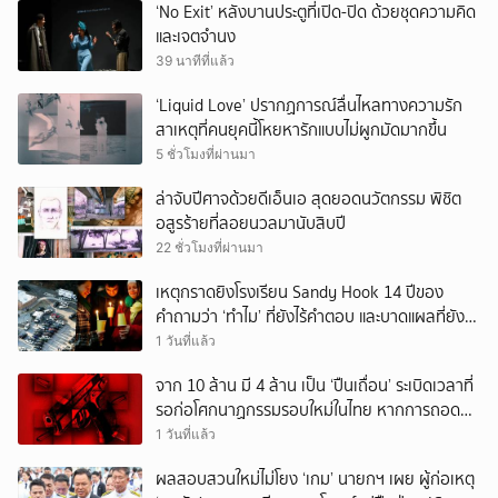
‘No Exit’ หลังบานประตูที่เปิด-ปิด ด้วยชุดความคิด
และเจตจำนง
39 นาทีที่แล้ว
‘Liquid Love’ ปรากฏการณ์ลื่นไหลทางความรัก
สาเหตุที่คนยุคนี้โหยหารักแบบไม่ผูกมัดมากขึ้น
5 ชั่วโมงที่ผ่านมา
ล่าจับปีศาจด้วยดีเอ็นเอ สุดยอดนวัตกรรม พิชิต
อสูรร้ายที่ลอยนวลมานับสิบปี
22 ชั่วโมงที่ผ่านมา
เหตุกราดยิงโรงเรียน Sandy Hook 14 ปีของ
คำถามว่า ‘ทำไม’ ที่ยังไร้คำตอบ และบาดแผลที่ยัง
ทวงความรับผิดชอบไม่จบ
1 วันที่แล้ว
จาก 10 ล้าน มี 4 ล้าน เป็น ‘ปืนเถื่อน’ ระเบิดเวลาที่
รอก่อโศกนาฏกรรมรอบใหม่ในไทย หากการถอดบท
เรียนของรัฐเป็นเพียง ‘ลมปาก’
1 วันที่แล้ว
ผลสอบสวนใหม่ไม่โยง ‘เกม’ นายกฯ เผย ผู้ก่อเหตุ