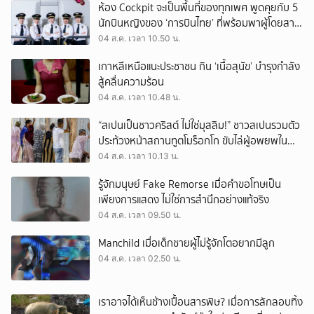
ห้อง Cockpit จะเป็นพื้นที่ของทุกเพศ พูดคุยกับ 5
นักบินหญิงของ ‘การบินไทย’ ที่พร้อมพาผู้โดยสาร
บินไปทั่วโลก
04 ส.ค. เวลา 10.50 น.
เกาหลีเหนือแนะประชาชน กิน ‘เนื้อสุนัข’ บำรุงกำลัง
สู้คลื่นความร้อน
04 ส.ค. เวลา 10.48 น.
“สเปนเป็นชาวคริสต์ ไม่ใช่มุสลิม!” ชาวสเปนรวมตัว
ประท้วงหน้าสถานทูตโมร็อกโก ขับไล่ผู้อพยพใน
เมืองเซวตาออกนอกประเทศ
04 ส.ค. เวลา 10.13 น.
รู้จักมนุษย์ Fake Remorse เมื่อคำขอโทษเป็น
เพียงการแสดง ไม่ใช่การสำนึกอย่างแท้จริง
04 ส.ค. เวลา 09.50 น.
Manchild เมื่อเด็กชายผู้ไม่รู้จักโตอยากมีลูก
04 ส.ค. เวลา 02.50 น.
เราอาจได้เห็นช้างเปื้อนสารพิษ? เมื่อการลักลอบทิ้ง