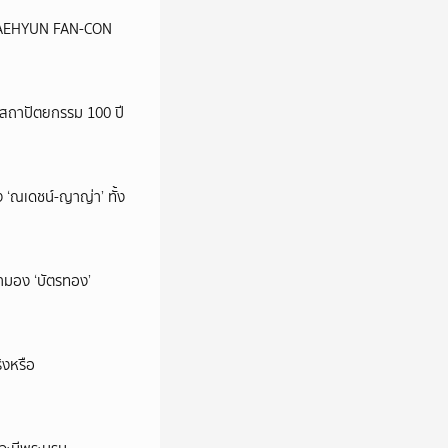
น JAEHYUN FAN-CON
สถาปัตยกรรม 100 ปี
 ‘ณเดชน์-ญาญ่า’ ทั้ง
มามอง ‘บัตรทอง’
ิงหรือ