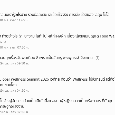
ตอนนี้เรารู้อะไรบ้าง รวมข้อสงสัยและข้อเท็จจริง การเสียชีวิตของ ‘ฮลุน โซโล่’
30 ก.ค. เวลา 11.45 น.
จะทำอย่างไร ถ้า ‘ยางามิ ไลท์’ ไปโผล่ที่แผงผัก เบื้องหลังแคมเปญลด Food Wast
มอง
30 ก.ค. เวลา 07.50 น.
ชวนคุยเรื่องวันพระเดือน 8 เพราะเป็นวันครู พระพุทธเจ้าจึงเทศนา (?)
29 ก.ค. เวลา 09.50 น.
Global Wellness Summit 2026 เวทีที่สะท้อนว่า Wellness ไม่ใช่เทรนด์ แต่คื
ใหม่ของโลก
29 ก.ค. เวลา 04.50 น.
“ไม่จ้างผู้จัดการ ต้องเป็นเมีย” เมื่อแรงงานผู้หญิงกลายเป็นทรัพยากร ที่มักถ
เศรษฐกิจแรงงาน
29 ก.ค. เวลา 02.38 น.