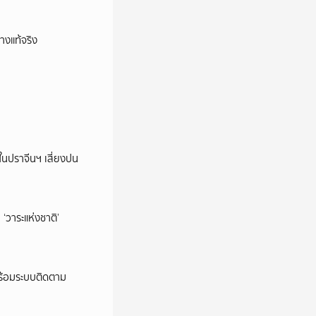
างแท้จริง
ในปราจีนฯ เสี่ยงปน
‘วาระแห่งชาติ’
พร้อมระบบติดตาม