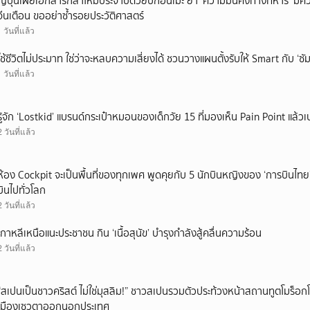
ญี่ปุ่นเผยเอกสารกลาโหมประจำปีด้วยปกอนิเมะ ย้ำ ‘ความมั่นคงทางทหาร’ มีค
จีนเตือน ขออย่าซ้ำรอยประวัติศาสตร์
1 วันที่แล้ว
ใช้ชีวิตไม่ประมาท ใช่ว่าจะหลบความเสี่ยงได้ ชวนวางแผนตั้งรับให้ Smart กับ ‘ซัม
1 วันที่แล้ว
รู้จัก ‘Lostkid’ แบรนด์กระเป๋าหมอนของเด็กวัย 15 ที่มองเห็น Pain Point แล้วเป
2 วันที่แล้ว
ห้อง Cockpit จะเป็นพื้นที่ของทุกเพศ พูดคุยกับ 5 นักบินหญิงของ ‘การบินไทย
บินไปทั่วโลก
2 วันที่แล้ว
เกาหลีเหนือแนะประชาชน กิน ‘เนื้อสุนัข’ บำรุงกำลังสู้คลื่นความร้อน
2 วันที่แล้ว
“สเปนเป็นชาวคริสต์ ไม่ใช่มุสลิม!” ชาวสเปนรวมตัวประท้วงหน้าสถานทูตโมร็อกโ
เมืองเซวตาออกนอกประเทศ