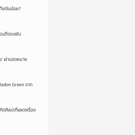
ึงเงินน้อย?
่อนถึงจะขยับ
ถึง’ ผ่านจดหมาย
Celadon Green จาก
ตศิลปะที่แสดงเรื่อง