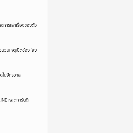
การเล่าเรื่องของตัว
นชนวนเหตุเปิดช่อง ‘ลง
ุดในจักรวาล
LINE หลุดการันตี