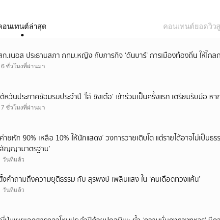
คอนเทนต์ล่าสุด
คอนเทนต์ยอดวิวสู
สก.เนอส ประธานสภา กทม.หญิง กับภารกิจ ‘ดันบาร์’ การเมืองท้องถิ่น ให้ไกลก
16 ชั่วโมงที่ผ่านมา
ไต้หวันประกาศซ้อมรบประจำปี ‘ไล่ ชิงเต๋อ’ เข้าร่วมเป็นครั้งแรก เตรียมรับมือ หา
17 ชั่วโมงที่ผ่านมา
‘ค่ายหัก 90% เหลือ 10% ให้นักแสดง’ วงการวายเติบโต แต่รายได้อาจไม่เป็นธรร
‘สัญญามาตรฐาน’
1 วันที่แล้ว
ตั้งคำถามถึงความยุติธรรม กับ สุรพงษ์ เพลินแสง ใน ‘คนเดือดทวงแค้น’
1 วันที่แล้ว