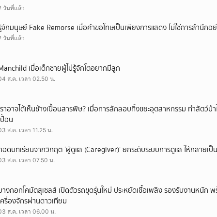
2 วันที่แล้ว
รู้จักมนุษย์ Fake Remorse เมื่อคำขอโทษเป็นเพียงการแสดง ไม่ใช่การสำนึกอย่
2 วันที่แล้ว
Manchild เมื่อเด็กชายผู้ไม่รู้จักโตอยากมีลูก
04 ส.ค. เวลา 02.50 น.
เราอาจได้เห็นช้างเปื้อนสารพิษ? เมื่อการลักลอบทิ้งขยะอุตสาหกรรม ทำสัตว์ป่า
เปื้อน
03 ส.ค. เวลา 11.25 น.
ถอดบทเรียนจากวิกฤต ‘ผู้ดูแล (Caregiver)’ ยกระดับระบบการดูแล ให้กลายเป็น 
03 ส.ค. เวลา 07.50 น.
บางกอกโคมัตสุเซลส์ เปิดตัวรถขุดรุ่นใหม่ ประหยัดเชื้อเพลิง รองรับงานหนัก 
เครื่องจักรผ่านดาวเทียม
03 ส.ค. เวลา 06.00 น.