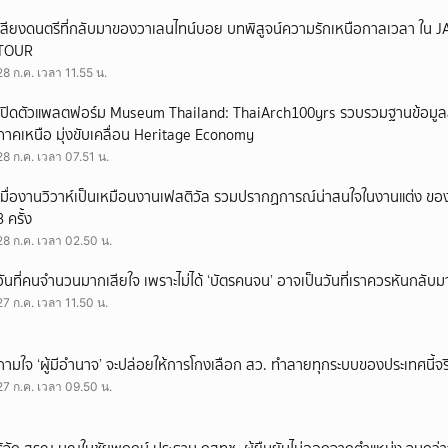
เสียงดนตรีที่กลับมาของวาเลนไทน์บอย บทพิสูจน์ความรักเหนือกาลเวลา ใ
TOUR
28 ก.ค. เวลา 11.55 น.
เปิดตัวแพลตฟอร์ม Museum Thailand: ThaiArch100yrs รวบรวมฐานข้อมูล
ภาคเหนือ มุ่งขับเคลื่อน Heritage Economy
28 ก.ค. เวลา 07.51 น.
เมื่องานวิวาห์เป็นเหมือนงานเฟสติวัล รวมปรากฏการณ์น่าสนใจในงานแต่ง ของ
3 ครั้ง
28 ก.ค. เวลา 02.50 น.
วันที่คนจำนวนมากเสียใจ เพราะไม่ได้ ‘บัตรคนจน’ อาจเป็นวันที่เราควรหันกลับ
27 ก.ค. เวลา 11.50 น.
ถามใจ ‘ผู้มีอำนาจ’ จะปล่อยให้การโกงเลือก สว. ทำลายทุกระบบของประเทศนี้จร
27 ก.ค. เวลา 09.50 น.