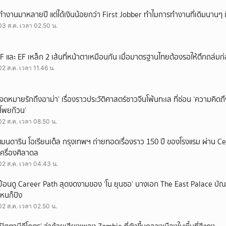
ทำงานมาหลายปี แต่ได้เงินน้อยกว่า First Jobber ทำไมการทำงานที่เดิมนานๆ ถ
03 ส.ค. เวลา 02.50 น.
IF และ EF เหล็ก 2 เส้นที่หน้าตาเหมือนกัน เมื่อมาตรฐานไทยต้องรอให้ตึกถล่มก
02 ส.ค. เวลา 11.46 น.
‘จดหมายรักถึงอาม่า’ เรื่องราวประวัติศาสตร์ชาวจีนโพ้นทะเล ที่ซ่อน ‘ความคิด
‘โพยก๊วน’
02 ส.ค. เวลา 08.50 น.
แมนดาริน โอเรียนเต็ล กรุงเทพฯ ถ่ายทอดเรื่องราว 150 ปี ของโรงแรม ผ่าน 
เครื่องศิลาดล
02 ส.ค. เวลา 04.43 น.
ย้อนดู Career Path สุดงดงามของ ‘โน ยุนซอ’ นางเอก The East Palace บัณฑิ
ไหนก็ปัง
02 ส.ค. เวลา 02.50 น.