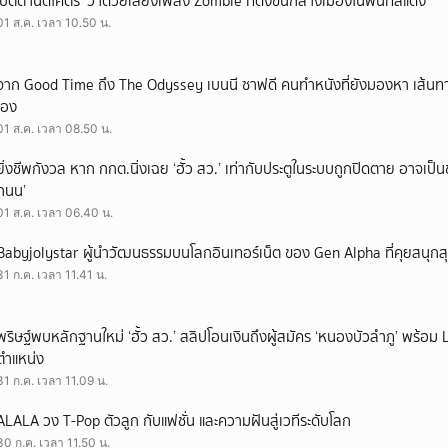
‘ปัตตานีดีโคตร’ ว่าด้วยเสียงเพลง Zombie ที่ดังขึ้นกลางเมืองในพื้นที่สีแดง
01 ส.ค. เวลา 10.50 น.
จาก Good Time ถึง The Odyssey เบนนี ซาฟดี คนทำหนังที่ยังมองหา เส้นทาง
เอง
01 ส.ค. เวลา 08.50 น.
ยิ่งชีพกังวล หาก กกต.นิ่งเฉย ‘ฮั้ว สว.’ เท่ากับประตูในระบบถูกปิดตาย อาจเป็
ถนน’
01 ส.ค. เวลา 06.40 น.
Babyjolystar ผู้นำวัฒนธรรมบนโลกอินเทอร์เน็ต ของ Gen Alpha ที่คุยสนุกส
31 ก.ค. เวลา 11.41 น.
พริษฐ์พบหลักฐานใหม่ ‘ฮั้ว สว.’ สลิปโอนเงินถึงผู้สมัคร ‘หนองบัวลำภู’ พร้อม 
ตำแหน่ง
31 ก.ค. เวลา 11.09 น.
ALALA วง T-Pop ตัวลูก กับแฟชั่น และความฝันสู่เวทีระดับโลก
30 ก.ค. เวลา 11.50 น.