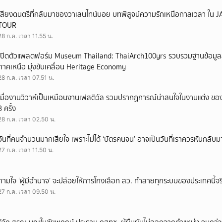
เสียงดนตรีที่กลับมาของวาเลนไทน์บอย บทพิสูจน์ความรักเหนือกาลเวลา ใ
TOUR
28 ก.ค. เวลา 11.55 น.
เปิดตัวแพลตฟอร์ม Museum Thailand: ThaiArch100yrs รวบรวมฐานข้อมูล
ภาคเหนือ มุ่งขับเคลื่อน Heritage Economy
28 ก.ค. เวลา 07.51 น.
เมื่องานวิวาห์เป็นเหมือนงานเฟสติวัล รวมปรากฏการณ์น่าสนใจในงานแต่ง ของ
3 ครั้ง
28 ก.ค. เวลา 02.50 น.
วันที่คนจำนวนมากเสียใจ เพราะไม่ได้ ‘บัตรคนจน’ อาจเป็นวันที่เราควรหันกลับ
27 ก.ค. เวลา 11.50 น.
ถามใจ ‘ผู้มีอำนาจ’ จะปล่อยให้การโกงเลือก สว. ทำลายทุกระบบของประเทศนี้จร
27 ก.ค. เวลา 09.50 น.