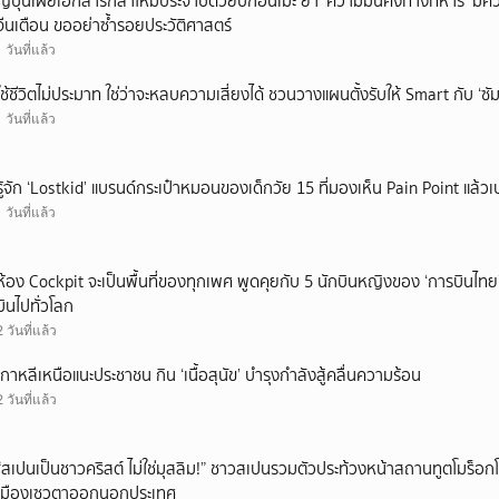
ญี่ปุ่นเผยเอกสารกลาโหมประจำปีด้วยปกอนิเมะ ย้ำ ‘ความมั่นคงทางทหาร’ มีค
จีนเตือน ขออย่าซ้ำรอยประวัติศาสตร์
1 วันที่แล้ว
ใช้ชีวิตไม่ประมาท ใช่ว่าจะหลบความเสี่ยงได้ ชวนวางแผนตั้งรับให้ Smart กับ ‘ซัม
1 วันที่แล้ว
รู้จัก ‘Lostkid’ แบรนด์กระเป๋าหมอนของเด็กวัย 15 ที่มองเห็น Pain Point แล้วเป
1 วันที่แล้ว
ห้อง Cockpit จะเป็นพื้นที่ของทุกเพศ พูดคุยกับ 5 นักบินหญิงของ ‘การบินไทย
บินไปทั่วโลก
2 วันที่แล้ว
เกาหลีเหนือแนะประชาชน กิน ‘เนื้อสุนัข’ บำรุงกำลังสู้คลื่นความร้อน
2 วันที่แล้ว
“สเปนเป็นชาวคริสต์ ไม่ใช่มุสลิม!” ชาวสเปนรวมตัวประท้วงหน้าสถานทูตโมร็อกโ
เมืองเซวตาออกนอกประเทศ