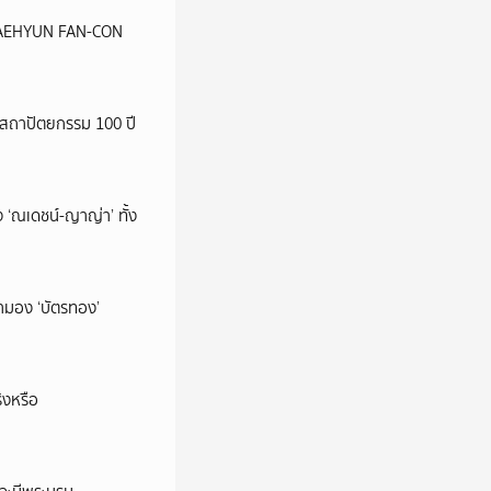
น JAEHYUN FAN-CON
สถาปัตยกรรม 100 ปี
 ‘ณเดชน์-ญาญ่า’ ทั้ง
มามอง ‘บัตรทอง’
ิงหรือ