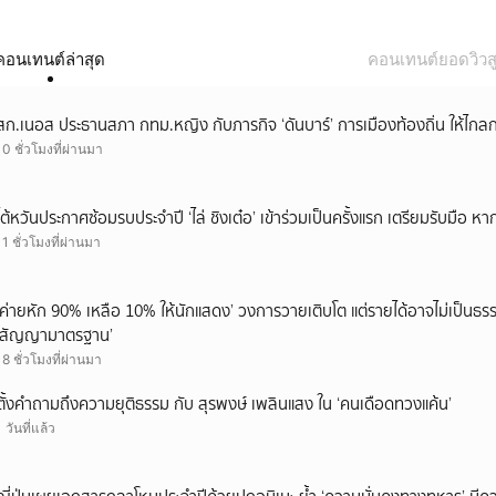
คอนเทนต์ล่าสุด
คอนเทนต์ยอดวิวสู
สก.เนอส ประธานสภา กทม.หญิง กับภารกิจ ‘ดันบาร์’ การเมืองท้องถิ่น ให้ไกลก
10 ชั่วโมงที่ผ่านมา
ไต้หวันประกาศซ้อมรบประจำปี ‘ไล่ ชิงเต๋อ’ เข้าร่วมเป็นครั้งแรก เตรียมรับมือ หา
11 ชั่วโมงที่ผ่านมา
‘ค่ายหัก 90% เหลือ 10% ให้นักแสดง’ วงการวายเติบโต แต่รายได้อาจไม่เป็นธรร
‘สัญญามาตรฐาน’
18 ชั่วโมงที่ผ่านมา
ตั้งคำถามถึงความยุติธรรม กับ สุรพงษ์ เพลินแสง ใน ‘คนเดือดทวงแค้น’
1 วันที่แล้ว