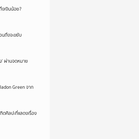
ึงเงินน้อย?
่อนถึงจะขยับ
ถึง’ ผ่านจดหมาย
Celadon Green จาก
ตศิลปะที่แสดงเรื่อง