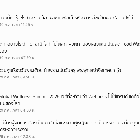
ตอนนี้เรารู้อะไรบ้าง รวมข้อสงสัยและข้อเท็จจริง การเสียชีวิตของ ‘ฮลุน โซโล่’
30 ก.ค. เวลา 11.45 น.
จะทำอย่างไร ถ้า ‘ยางามิ ไลท์’ ไปโผล่ที่แผงผัก เบื้องหลังแคมเปญลด Food Wast
มอง
30 ก.ค. เวลา 07.50 น.
ชวนคุยเรื่องวันพระเดือน 8 เพราะเป็นวันครู พระพุทธเจ้าจึงเทศนา (?)
29 ก.ค. เวลา 09.50 น.
Global Wellness Summit 2026 เวทีที่สะท้อนว่า Wellness ไม่ใช่เทรนด์ แต่คื
ใหม่ของโลก
29 ก.ค. เวลา 04.50 น.
“ไม่จ้างผู้จัดการ ต้องเป็นเมีย” เมื่อแรงงานผู้หญิงกลายเป็นทรัพยากร ที่มักถ
เศรษฐกิจแรงงาน
29 ก.ค. เวลา 02.38 น.