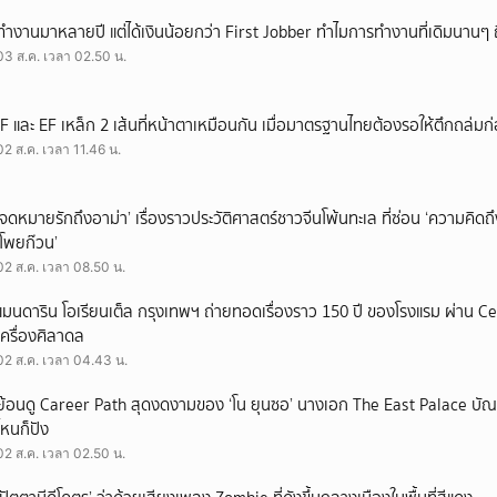
ทำงานมาหลายปี แต่ได้เงินน้อยกว่า First Jobber ทำไมการทำงานที่เดิมนานๆ ถ
03 ส.ค. เวลา 02.50 น.
IF และ EF เหล็ก 2 เส้นที่หน้าตาเหมือนกัน เมื่อมาตรฐานไทยต้องรอให้ตึกถล่มก
02 ส.ค. เวลา 11.46 น.
‘จดหมายรักถึงอาม่า’ เรื่องราวประวัติศาสตร์ชาวจีนโพ้นทะเล ที่ซ่อน ‘ความคิด
‘โพยก๊วน’
02 ส.ค. เวลา 08.50 น.
แมนดาริน โอเรียนเต็ล กรุงเทพฯ ถ่ายทอดเรื่องราว 150 ปี ของโรงแรม ผ่าน 
เครื่องศิลาดล
02 ส.ค. เวลา 04.43 น.
ย้อนดู Career Path สุดงดงามของ ‘โน ยุนซอ’ นางเอก The East Palace บัณฑิ
ไหนก็ปัง
02 ส.ค. เวลา 02.50 น.