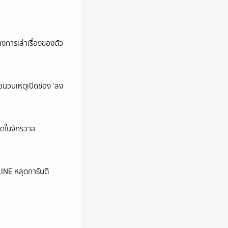
การเล่าเรื่องของตัว
นชนวนเหตุเปิดช่อง ‘ลง
ุดในจักรวาล
LINE หลุดการันตี