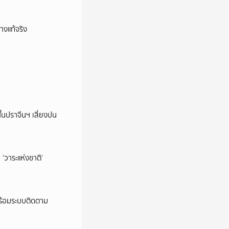
างแท้จริง
ในปราจีนฯ เสี่ยงปน
‘วาระแห่งชาติ’
พร้อมระบบติดตาม