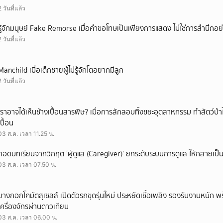
2 วันที่แล้ว
รู้จักมนุษย์ Fake Remorse เมื่อคำขอโทษเป็นเพียงการแสดง ไม่ใช่การสำนึกอย่
2 วันที่แล้ว
Manchild เมื่อเด็กชายผู้ไม่รู้จักโตอยากมีลูก
2 วันที่แล้ว
เราอาจได้เห็นช้างเปื้อนสารพิษ? เมื่อการลักลอบทิ้งขยะอุตสาหกรรม ทำสัตว์ป่า
เปื้อน
03 ส.ค. เวลา 11.25 น.
ถอดบทเรียนจากวิกฤต ‘ผู้ดูแล (Caregiver)’ ยกระดับระบบการดูแล ให้กลายเป็น 
03 ส.ค. เวลา 07.50 น.
บางกอกโคมัตสุเซลส์ เปิดตัวรถขุดรุ่นใหม่ ประหยัดเชื้อเพลิง รองรับงานหนัก 
เครื่องจักรผ่านดาวเทียม
03 ส.ค. เวลา 06.00 น.