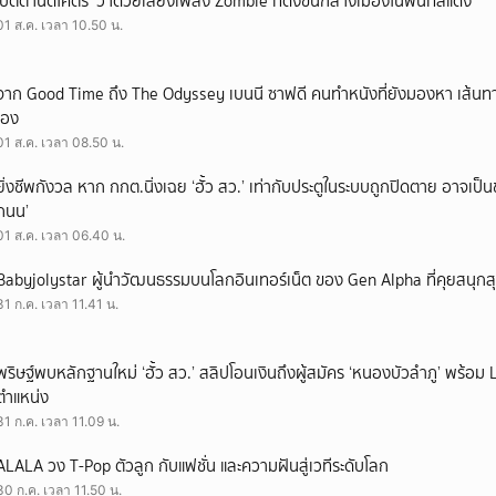
‘ปัตตานีดีโคตร’ ว่าด้วยเสียงเพลง Zombie ที่ดังขึ้นกลางเมืองในพื้นที่สีแดง
01 ส.ค. เวลา 10.50 น.
จาก Good Time ถึง The Odyssey เบนนี ซาฟดี คนทำหนังที่ยังมองหา เส้นทาง
เอง
01 ส.ค. เวลา 08.50 น.
ยิ่งชีพกังวล หาก กกต.นิ่งเฉย ‘ฮั้ว สว.’ เท่ากับประตูในระบบถูกปิดตาย อาจเป็
ถนน’
01 ส.ค. เวลา 06.40 น.
Babyjolystar ผู้นำวัฒนธรรมบนโลกอินเทอร์เน็ต ของ Gen Alpha ที่คุยสนุกส
31 ก.ค. เวลา 11.41 น.
พริษฐ์พบหลักฐานใหม่ ‘ฮั้ว สว.’ สลิปโอนเงินถึงผู้สมัคร ‘หนองบัวลำภู’ พร้อม 
ตำแหน่ง
31 ก.ค. เวลา 11.09 น.
ALALA วง T-Pop ตัวลูก กับแฟชั่น และความฝันสู่เวทีระดับโลก
30 ก.ค. เวลา 11.50 น.