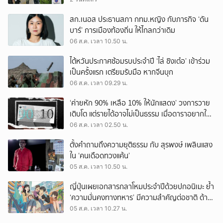
สก.เนอส ประธานสภา กทม.หญิง กับภารกิจ ‘ดัน
บาร์’ การเมืองท้องถิ่น ให้ไกลกว่าเดิม
06 ส.ค. เวลา 10.50 น.
ไต้หวันประกาศซ้อมรบประจำปี ‘ไล่ ชิงเต๋อ’ เข้าร่วม
เป็นครั้งแรก เตรียมรับมือ หากจีนบุก
06 ส.ค. เวลา 09.29 น.
‘ค่ายหัก 90% เหลือ 10% ให้นักแสดง’ วงการวาย
เติบโต แต่รายได้อาจไม่เป็นธรรม เมื่อดาราอยากให้มี
‘สัญญามาตรฐาน’
06 ส.ค. เวลา 02.50 น.
ตั้งคำถามถึงความยุติธรรม กับ สุรพงษ์ เพลินแสง
ใน ‘คนเดือดทวงแค้น’
05 ส.ค. เวลา 10.50 น.
ญี่ปุ่นเผยเอกสารกลาโหมประจำปีด้วยปกอนิเมะ ย้ำ
‘ความมั่นคงทางทหาร’ มีความสำคัญต่อชาติ ด้าน
จีนเตือน ขออย่าซ้ำรอยประวัติศาสตร์
05 ส.ค. เวลา 10.27 น.