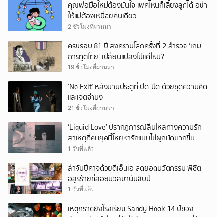
คุณพ่อมือใหม่ต้องมั่นใจ เพศไหนก็เลี้ยงลูกได้ อย่า
ให้แม่ต้องเหนื่อยคนเดียว
2 ชั่วโมงที่ผ่านมา
ครบรอบ 81 ปี สงครามโลกครั้งที่ 2 สำรวจ ‘เกม
การทูตไทย’ เปลี่ยนแปลงไปแค่ไหน?
19 ชั่วโมงที่ผ่านมา
‘No Exit’ หลังบานประตูที่เปิด-ปิด ด้วยชุดความคิด
และเจตจำนง
21 ชั่วโมงที่ผ่านมา
‘Liquid Love’ ปรากฏการณ์ลื่นไหลทางความรัก
สาเหตุที่คนยุคนี้โหยหารักแบบไม่ผูกมัดมากขึ้น
1 วันที่แล้ว
ล่าจับปีศาจด้วยดีเอ็นเอ สุดยอดนวัตกรรม พิชิต
อสูรร้ายที่ลอยนวลมานับสิบปี
1 วันที่แล้ว
เหตุกราดยิงโรงเรียน Sandy Hook 14 ปีของ