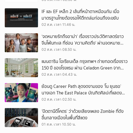
IF และ EF เหล็ก 2 เส้นที่หน้าตาเหมือนกัน เมื่อ
มาตรฐานไทยต้องรอให้ตึกถล่มก่อนถึงจะขยับ
02 ส.ค. เวลา 11.46 น.
‘จดหมายรักถึงอาม่า’ เรื่องราวประวัติศาสตร์ชาว
จีนโพ้นทะเล ที่ซ่อน ‘ความคิดถึง’ ผ่านจดหมาย
‘โพยก๊วน’
02 ส.ค. เวลา 08.50 น.
แมนดาริน โอเรียนเต็ล กรุงเทพฯ ถ่ายทอดเรื่องราว
150 ปี ของโรงแรม ผ่าน Celadon Green จาก
เครื่องศิลาดล
02 ส.ค. เวลา 04.43 น.
ย้อนดู Career Path สุดงดงามของ ‘โน ยุนซอ’
นางเอก The East Palace บัณฑิตศิลปะที่แสดง
เรื่องไหนก็ปัง
02 ส.ค. เวลา 02.50 น.
‘ปัตตานีดีโคตร’ ว่าด้วยเสียงเพลง Zombie ที่ดัง
ขึ้นกลางเมืองในพื้นที่สีแดง
01 ส.ค. เวลา 10.50 น.