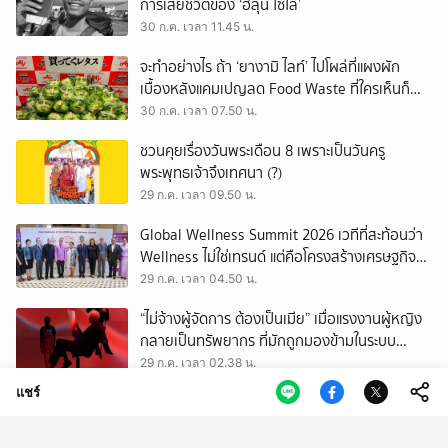
การเสียชีวิตของ ‘ฮลุน โซโล่’
30 ก.ค. เวลา 11.45 น.
จะทำอย่างไร ถ้า ‘ยางามิ ไลท์’ ไปโผล่ที่แผงผัก
เบื้องหลังแคมเปญลด Food Waste ที่ใครเห็นก็
ต้องหันมอง
30 ก.ค. เวลา 07.50 น.
ชวนคุยเรื่องวันพระเดือน 8 เพราะเป็นวันครู
พระพุทธเจ้าจึงเทศนา (?)
29 ก.ค. เวลา 09.50 น.
Global Wellness Summit 2026 เวทีที่สะท้อนว่า
Wellness ไม่ใช่เทรนด์ แต่คือโครงสร้างเศรษฐกิจ
ใหม่ของโลก
29 ก.ค. เวลา 04.50 น.
“ไม่จ้างผู้จัดการ ต้องเป็นเมีย” เมื่อแรงงานผู้หญิง
กลายเป็นทรัพยากร ที่มักถูกมองข้ามในระบบ
เศรษฐกิจแรงงาน
29 ก.ค. เวลา 02.38 น.
แชร์
เสียงดนตรีที่กลับมาของวาเลนไทน์บอย บทพิสูจน์
ความรักเหนือกาลเวลา ใน JAEHYUN FAN-CON
TOUR
28 ก.ค. เวลา 11.55 น.