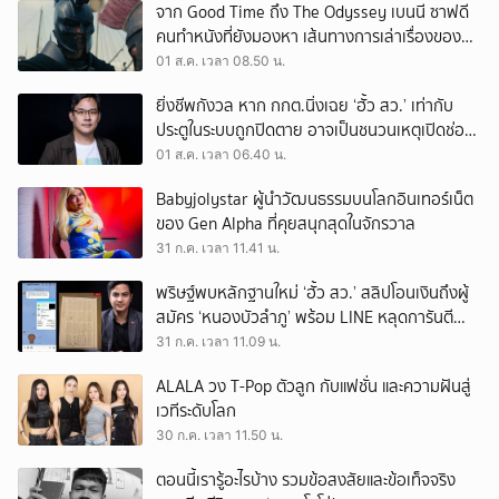
จาก Good Time ถึง The Odyssey เบนนี ซาฟดี
คนทำหนังที่ยังมองหา เส้นทางการเล่าเรื่องของตัว
เอง
01 ส.ค. เวลา 08.50 น.
ยิ่งชีพกังวล หาก กกต.นิ่งเฉย ‘ฮั้ว สว.’ เท่ากับ
ประตูในระบบถูกปิดตาย อาจเป็นชนวนเหตุเปิดช่อง
‘ลงถนน’
01 ส.ค. เวลา 06.40 น.
Babyjolystar ผู้นำวัฒนธรรมบนโลกอินเทอร์เน็ต
ของ Gen Alpha ที่คุยสนุกสุดในจักรวาล
31 ก.ค. เวลา 11.41 น.
พริษฐ์พบหลักฐานใหม่ ‘ฮั้ว สว.’ สลิปโอนเงินถึงผู้
สมัคร ‘หนองบัวลำภู’ พร้อม LINE หลุดการันตี
ตำแหน่ง
31 ก.ค. เวลา 11.09 น.
ALALA วง T-Pop ตัวลูก กับแฟชั่น และความฝันสู่
เวทีระดับโลก
30 ก.ค. เวลา 11.50 น.
ตอนนี้เรารู้อะไรบ้าง รวมข้อสงสัยและข้อเท็จจริง