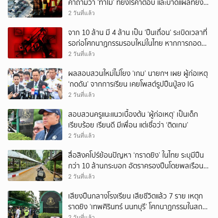
คำถามว่า ‘ทำไม’ ที่ยังไร้คำตอบ และบาดแผลที่ยัง
ทวงความรับผิดชอบไม่จบ
2 วันที่แล้ว
จาก 10 ล้าน มี 4 ล้าน เป็น ‘ปืนเถื่อน’ ระเบิดเวลาที่
รอก่อโศกนาฏกรรมรอบใหม่ในไทย หากการถอดบท
เรียนของรัฐเป็นเพียง ‘ลมปาก’
2 วันที่แล้ว
ผลสอบสวนใหม่ไม่โยง ‘เกม’ นายกฯ เผย ผู้ก่อเหตุ
‘กดดัน’ จากการเรียน เคยโพสต์รูปปืนปู่ลง IG
2 วันที่แล้ว
สอบสวนครูแนะแนวเบื้องต้น ‘ผู้ก่อเหตุ’ เป็นเด็ก
เรียบร้อย เรียนดี มีเพื่อน แต่เชื่อว่า ‘ติดเกม’
2 วันที่แล้ว
สื่อสิงคโปร์ย้อนปัญหา ‘กราดยิง’ ในไทย ระบุมีปืน
กว่า 10 ล้านกระบอก อัตราครองปืนโดยพลเรือน
สูงที่สุดในภูมิภาค
2 วันที่แล้ว
เสียงปืนกลางโรงเรียน เสียชีวิตแล้ว 7 ราย เหตุก
ราดยิง ‘เทพศิรินทร์ นนทบุรี’ โศกนาฏกรรมในสถาน
ศึกษา ครั้งที่ 2 ในรอบปี
2 วันที่แล้ว