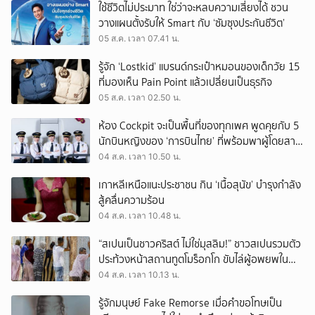
ใช้ชีวิตไม่ประมาท ใช่ว่าจะหลบความเสี่ยงได้ ชวน
วางแผนตั้งรับให้ Smart กับ ‘ซัมซุงประกันชีวิต’
05 ส.ค. เวลา 07.41 น.
รู้จัก ‘Lostkid’ แบรนด์กระเป๋าหมอนของเด็กวัย 15
ที่มองเห็น Pain Point แล้วเปลี่ยนเป็นธุรกิจ
05 ส.ค. เวลา 02.50 น.
ห้อง Cockpit จะเป็นพื้นที่ของทุกเพศ พูดคุยกับ 5
นักบินหญิงของ ‘การบินไทย’ ที่พร้อมพาผู้โดยสาร
บินไปทั่วโลก
04 ส.ค. เวลา 10.50 น.
เกาหลีเหนือแนะประชาชน กิน ‘เนื้อสุนัข’ บำรุงกำลัง
สู้คลื่นความร้อน
04 ส.ค. เวลา 10.48 น.
“สเปนเป็นชาวคริสต์ ไม่ใช่มุสลิม!” ชาวสเปนรวมตัว
ประท้วงหน้าสถานทูตโมร็อกโก ขับไล่ผู้อพยพใน
เมืองเซวตาออกนอกประเทศ
04 ส.ค. เวลา 10.13 น.
รู้จักมนุษย์ Fake Remorse เมื่อคำขอโทษเป็น