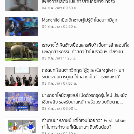
เพียงการแสดง ไม่ใช่การสำนึกอย่างแท้จริง
04 ส.ค. เวลา 09.50 น.
Manchild เมื่อเด็กชายผู้ไม่รู้จักโตอยากมีลูก
04 ส.ค. เวลา 02.50 น.
เราอาจได้เห็นช้างเปื้อนสารพิษ? เมื่อการลักลอบทิ้ง
ขยะอุตสาหกรรม ทำสัตว์ป่าในปราจีนฯ เสี่ยงปน
เปื้อน
03 ส.ค. เวลา 11.25 น.
ถอดบทเรียนจากวิกฤต ‘ผู้ดูแล (Caregiver)’ ยก
ระดับระบบการดูแล ให้กลายเป็น ‘วาระแห่งชาติ’
03 ส.ค. เวลา 07.50 น.
บางกอกโคมัตสุเซลส์ เปิดตัวรถขุดรุ่นใหม่ ประหยัด
เชื้อเพลิง รองรับงานหนัก พร้อมระบบติดตาม
เครื่องจักรผ่านดาวเทียม
03 ส.ค. เวลา 06.00 น.
ทำงานมาหลายปี แต่ได้เงินน้อยกว่า First Jobber
ทำไมการทำงานที่เดิมนานๆ ถึงเงินน้อย?
03 ส.ค. เวลา 02.50 น.