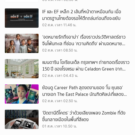
IF และ EF เหล็ก 2 เส้นที่หน้าตาเหมือนกัน เมื่อ
มาตรฐานไทยต้องรอให้ตึกถล่มก่อนถึงจะขยับ
02 ส.ค. เวลา 11.46 น.
‘จดหมายรักถึงอาม่า’ เรื่องราวประวัติศาสตร์ชาว
จีนโพ้นทะเล ที่ซ่อน ‘ความคิดถึง’ ผ่านจดหมาย
‘โพยก๊วน’
02 ส.ค. เวลา 08.50 น.
แมนดาริน โอเรียนเต็ล กรุงเทพฯ ถ่ายทอดเรื่องราว
150 ปี ของโรงแรม ผ่าน Celadon Green จาก
เครื่องศิลาดล
02 ส.ค. เวลา 04.43 น.
ย้อนดู Career Path สุดงดงามของ ‘โน ยุนซอ’
นางเอก The East Palace บัณฑิตศิลปะที่แสดง
เรื่องไหนก็ปัง
02 ส.ค. เวลา 02.50 น.
‘ปัตตานีดีโคตร’ ว่าด้วยเสียงเพลง Zombie ที่ดัง
ขึ้นกลางเมืองในพื้นที่สีแดง
01 ส.ค. เวลา 10.50 น.