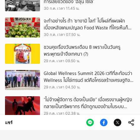
การเสียชีวิตของ ‘ฮลุน โซโล่’
30 ก.ค. เวลา 11.45 น.
จะทำอย่างไร ถ้า ‘ยางามิ ไลท์’ ไปโผล่ที่แผงผัก
เบื้องหลังแคมเปญลด Food Waste ที่ใครเห็นก็
ต้องหันมอง
30 ก.ค. เวลา 07.50 น.
ชวนคุยเรื่องวันพระเดือน 8 เพราะเป็นวันครู
พระพุทธเจ้าจึงเทศนา (?)
29 ก.ค. เวลา 09.50 น.
Global Wellness Summit 2026 เวทีที่สะท้อนว่า
Wellness ไม่ใช่เทรนด์ แต่คือโครงสร้างเศรษฐกิจ
ใหม่ของโลก
29 ก.ค. เวลา 04.50 น.
“ไม่จ้างผู้จัดการ ต้องเป็นเมีย” เมื่อแรงงานผู้หญิง
กลายเป็นทรัพยากร ที่มักถูกมองข้ามในระบบ
เศรษฐกิจแรงงาน
29 ก.ค. เวลา 02.38 น.
แชร์
เสียงดนตรีที่กลับมาของวาเลนไทน์บอย บทพิสูจน์
ความรักเหนือกาลเวลา ใน JAEHYUN FAN-CON
TOUR
28 ก.ค. เวลา 11.55 น.