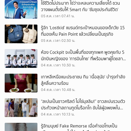
ใช้ชีวิตไม่ประมาท ใช่ว่าจะหลบความเสี่ยงได้ ชวน
วางแผนตั้งรับให้ Smart กับ ‘ซัมซุงประกันชีวิต’
05 ส.ค. เวลา 07.41 น.
รู้จัก ‘Lostkid’ แบรนด์กระเป๋าหมอนของเด็กวัย 15
ที่มองเห็น Pain Point แล้วเปลี่ยนเป็นธุรกิจ
05 ส.ค. เวลา 02.50 น.
ห้อง Cockpit จะเป็นพื้นที่ของทุกเพศ พูดคุยกับ 5
นักบินหญิงของ ‘การบินไทย’ ที่พร้อมพาผู้โดยสาร
บินไปทั่วโลก
04 ส.ค. เวลา 10.50 น.
เกาหลีเหนือแนะประชาชน กิน ‘เนื้อสุนัข’ บำรุงกำลัง
สู้คลื่นความร้อน
04 ส.ค. เวลา 10.48 น.
“สเปนเป็นชาวคริสต์ ไม่ใช่มุสลิม!” ชาวสเปนรวมตัว
ประท้วงหน้าสถานทูตโมร็อกโก ขับไล่ผู้อพยพใน
เมืองเซวตาออกนอกประเทศ
04 ส.ค. เวลา 10.13 น.
รู้จักมนุษย์ Fake Remorse เมื่อคำขอโทษเป็น