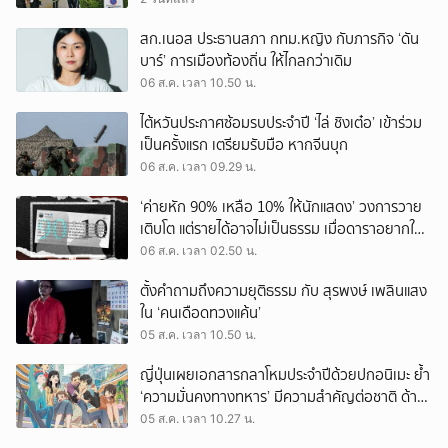
สก.เนอส ประธานสภา กทม.หญิง กับภารกิจ ‘ดัน
บาร์’ การเมืองท้องถิ่น ให้ไกลกว่าเดิม
06 ส.ค. เวลา 10.50 น.
ไต้หวันประกาศซ้อมรบประจำปี ‘ไล่ ชิงเต๋อ’ เข้าร่วม
เป็นครั้งแรก เตรียมรับมือ หากจีนบุก
06 ส.ค. เวลา 09.29 น.
‘ค่ายหัก 90% เหลือ 10% ให้นักแสดง’ วงการวาย
เติบโต แต่รายได้อาจไม่เป็นธรรม เมื่อดาราอยากให้มี
‘สัญญามาตรฐาน’
06 ส.ค. เวลา 02.50 น.
ตั้งคำถามถึงความยุติธรรม กับ สุรพงษ์ เพลินแสง
ใน ‘คนเดือดทวงแค้น’
05 ส.ค. เวลา 10.50 น.
ญี่ปุ่นเผยเอกสารกลาโหมประจำปีด้วยปกอนิเมะ ย้ำ
‘ความมั่นคงทางทหาร’ มีความสำคัญต่อชาติ ด้าน
จีนเตือน ขออย่าซ้ำรอยประวัติศาสตร์
05 ส.ค. เวลา 10.27 น.