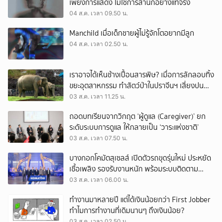
เพียงการแสดง ไม่ใช่การสำนึกอย่างแท้จริง
04 ส.ค. เวลา 09.50 น.
Manchild เมื่อเด็กชายผู้ไม่รู้จักโตอยากมีลูก
04 ส.ค. เวลา 02.50 น.
เราอาจได้เห็นช้างเปื้อนสารพิษ? เมื่อการลักลอบทิ้ง
ขยะอุตสาหกรรม ทำสัตว์ป่าในปราจีนฯ เสี่ยงปน
เปื้อน
03 ส.ค. เวลา 11.25 น.
ถอดบทเรียนจากวิกฤต ‘ผู้ดูแล (Caregiver)’ ยก
ระดับระบบการดูแล ให้กลายเป็น ‘วาระแห่งชาติ’
03 ส.ค. เวลา 07.50 น.
บางกอกโคมัตสุเซลส์ เปิดตัวรถขุดรุ่นใหม่ ประหยัด
เชื้อเพลิง รองรับงานหนัก พร้อมระบบติดตาม
เครื่องจักรผ่านดาวเทียม
03 ส.ค. เวลา 06.00 น.
ทำงานมาหลายปี แต่ได้เงินน้อยกว่า First Jobber
ทำไมการทำงานที่เดิมนานๆ ถึงเงินน้อย?
03 ส.ค. เวลา 02.50 น.