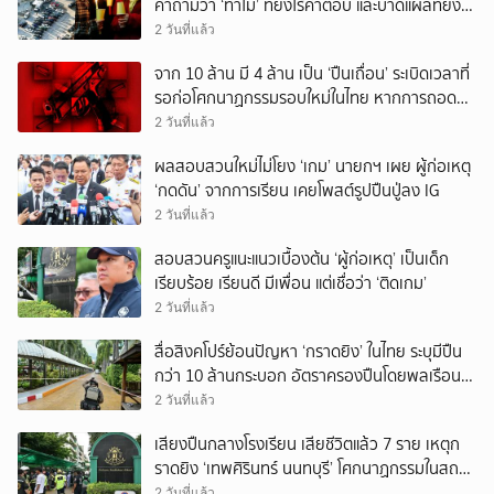
คำถามว่า ‘ทำไม’ ที่ยังไร้คำตอบ และบาดแผลที่ยัง
ทวงความรับผิดชอบไม่จบ
2 วันที่แล้ว
จาก 10 ล้าน มี 4 ล้าน เป็น ‘ปืนเถื่อน’ ระเบิดเวลาที่
รอก่อโศกนาฏกรรมรอบใหม่ในไทย หากการถอดบท
เรียนของรัฐเป็นเพียง ‘ลมปาก’
2 วันที่แล้ว
ผลสอบสวนใหม่ไม่โยง ‘เกม’ นายกฯ เผย ผู้ก่อเหตุ
‘กดดัน’ จากการเรียน เคยโพสต์รูปปืนปู่ลง IG
2 วันที่แล้ว
สอบสวนครูแนะแนวเบื้องต้น ‘ผู้ก่อเหตุ’ เป็นเด็ก
เรียบร้อย เรียนดี มีเพื่อน แต่เชื่อว่า ‘ติดเกม’
2 วันที่แล้ว
สื่อสิงคโปร์ย้อนปัญหา ‘กราดยิง’ ในไทย ระบุมีปืน
กว่า 10 ล้านกระบอก อัตราครองปืนโดยพลเรือน
สูงที่สุดในภูมิภาค
2 วันที่แล้ว
เสียงปืนกลางโรงเรียน เสียชีวิตแล้ว 7 ราย เหตุก
ราดยิง ‘เทพศิรินทร์ นนทบุรี’ โศกนาฏกรรมในสถาน
ศึกษา ครั้งที่ 2 ในรอบปี
2 วันที่แล้ว