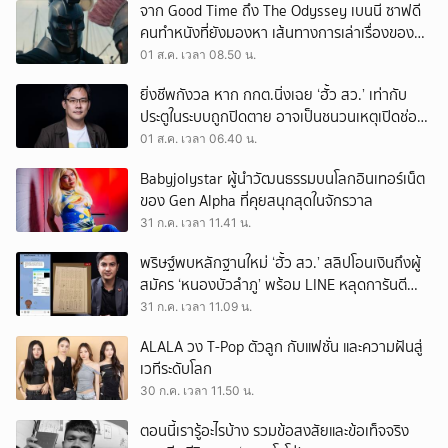
จาก Good Time ถึง The Odyssey เบนนี ซาฟดี
คนทำหนังที่ยังมองหา เส้นทางการเล่าเรื่องของตัว
เอง
01 ส.ค. เวลา 08.50 น.
ยิ่งชีพกังวล หาก กกต.นิ่งเฉย ‘ฮั้ว สว.’ เท่ากับ
ประตูในระบบถูกปิดตาย อาจเป็นชนวนเหตุเปิดช่อง
‘ลงถนน’
01 ส.ค. เวลา 06.40 น.
Babyjolystar ผู้นำวัฒนธรรมบนโลกอินเทอร์เน็ต
ของ Gen Alpha ที่คุยสนุกสุดในจักรวาล
31 ก.ค. เวลา 11.41 น.
พริษฐ์พบหลักฐานใหม่ ‘ฮั้ว สว.’ สลิปโอนเงินถึงผู้
สมัคร ‘หนองบัวลำภู’ พร้อม LINE หลุดการันตี
ตำแหน่ง
31 ก.ค. เวลา 11.09 น.
ALALA วง T-Pop ตัวลูก กับแฟชั่น และความฝันสู่
เวทีระดับโลก
30 ก.ค. เวลา 11.50 น.
ตอนนี้เรารู้อะไรบ้าง รวมข้อสงสัยและข้อเท็จจริง