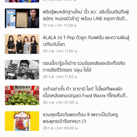
พริษฐ์พบหลักฐานใหม่ ‘ฮั้ว สว.’ สลิปโอนเงินถึงผู้
สมัคร ‘หนองบัวลำภู’ พร้อม LINE หลุดการันตี
ตำแหน่ง
31 ก.ค. เวลา 11.09 น.
ALALA วง T-Pop ตัวลูก กับแฟชั่น และความฝันสู่
เวทีระดับโลก
30 ก.ค. เวลา 11.50 น.
ตอนนี้เรารู้อะไรบ้าง รวมข้อสงสัยและข้อเท็จจริง
การเสียชีวิตของ ‘ฮลุน โซโล่’
30 ก.ค. เวลา 11.45 น.
จะทำอย่างไร ถ้า ‘ยางามิ ไลท์’ ไปโผล่ที่แผงผัก
เบื้องหลังแคมเปญลด Food Waste ที่ใครเห็นก็
ต้องหันมอง
30 ก.ค. เวลา 07.50 น.
ชวนคุยเรื่องวันพระเดือน 8 เพราะเป็นวันครู
พระพุทธเจ้าจึงเทศนา (?)
29 ก.ค. เวลา 09.50 น.