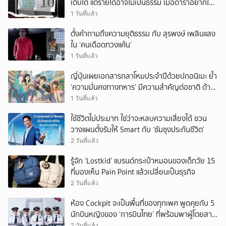
เติบโต แต่รายได้อาจไม่เป็นธรรม เมื่อดาราอยากให้มี
‘สัญญามาตรฐาน’
1 วันที่แล้ว
ตั้งคำถามถึงความยุติธรรม กับ สุรพงษ์ เพลินแสง
ใน ‘คนเดือดทวงแค้น’
1 วันที่แล้ว
ญี่ปุ่นเผยเอกสารกลาโหมประจำปีด้วยปกอนิเมะ ย้ำ
‘ความมั่นคงทางทหาร’ มีความสำคัญต่อชาติ ด้าน
จีนเตือน ขออย่าซ้ำรอยประวัติศาสตร์
1 วันที่แล้ว
ใช้ชีวิตไม่ประมาท ใช่ว่าจะหลบความเสี่ยงได้ ชวน
วางแผนตั้งรับให้ Smart กับ ‘ซัมซุงประกันชีวิต’
2 วันที่แล้ว
รู้จัก ‘Lostkid’ แบรนด์กระเป๋าหมอนของเด็กวัย 15
ที่มองเห็น Pain Point แล้วเปลี่ยนเป็นธุรกิจ
2 วันที่แล้ว
ห้อง Cockpit จะเป็นพื้นที่ของทุกเพศ พูดคุยกับ 5
นักบินหญิงของ ‘การบินไทย’ ที่พร้อมพาผู้โดยสาร
บินไปทั่วโลก
2 วันที่แล้ว