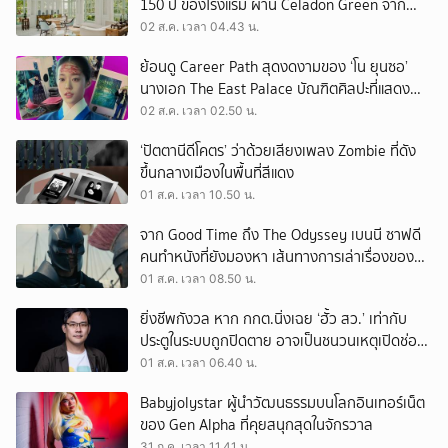
150 ปี ของโรงแรม ผ่าน Celadon Green จาก
เครื่องศิลาดล
02 ส.ค. เวลา 04.43 น.
ย้อนดู Career Path สุดงดงามของ ‘โน ยุนซอ’
นางเอก The East Palace บัณฑิตศิลปะที่แสดง
เรื่องไหนก็ปัง
02 ส.ค. เวลา 02.50 น.
‘ปัตตานีดีโคตร’ ว่าด้วยเสียงเพลง Zombie ที่ดัง
ขึ้นกลางเมืองในพื้นที่สีแดง
01 ส.ค. เวลา 10.50 น.
จาก Good Time ถึง The Odyssey เบนนี ซาฟดี
คนทำหนังที่ยังมองหา เส้นทางการเล่าเรื่องของตัว
เอง
01 ส.ค. เวลา 08.50 น.
ยิ่งชีพกังวล หาก กกต.นิ่งเฉย ‘ฮั้ว สว.’ เท่ากับ
ประตูในระบบถูกปิดตาย อาจเป็นชนวนเหตุเปิดช่อง
‘ลงถนน’
01 ส.ค. เวลา 06.40 น.
Babyjolystar ผู้นำวัฒนธรรมบนโลกอินเทอร์เน็ต
ของ Gen Alpha ที่คุยสนุกสุดในจักรวาล
31 ก.ค. เวลา 11.41 น.