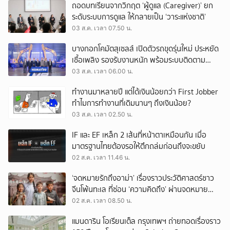
ถอดบทเรียนจากวิกฤต ‘ผู้ดูแล (Caregiver)’ ยก
ระดับระบบการดูแล ให้กลายเป็น ‘วาระแห่งชาติ’
03 ส.ค. เวลา 07.50 น.
บางกอกโคมัตสุเซลส์ เปิดตัวรถขุดรุ่นใหม่ ประหยัด
เชื้อเพลิง รองรับงานหนัก พร้อมระบบติดตาม
เครื่องจักรผ่านดาวเทียม
03 ส.ค. เวลา 06.00 น.
ทำงานมาหลายปี แต่ได้เงินน้อยกว่า First Jobber
ทำไมการทำงานที่เดิมนานๆ ถึงเงินน้อย?
03 ส.ค. เวลา 02.50 น.
IF และ EF เหล็ก 2 เส้นที่หน้าตาเหมือนกัน เมื่อ
มาตรฐานไทยต้องรอให้ตึกถล่มก่อนถึงจะขยับ
02 ส.ค. เวลา 11.46 น.
‘จดหมายรักถึงอาม่า’ เรื่องราวประวัติศาสตร์ชาว
จีนโพ้นทะเล ที่ซ่อน ‘ความคิดถึง’ ผ่านจดหมาย
‘โพยก๊วน’
02 ส.ค. เวลา 08.50 น.
แมนดาริน โอเรียนเต็ล กรุงเทพฯ ถ่ายทอดเรื่องราว