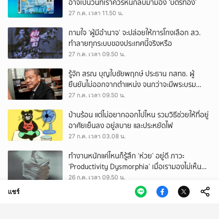
อาจเป็นวันที่เราควรหันกลับมามอง ‘บัตรทอง’
27 ก.ค. เวลา 11.50 น.
ถามใจ ‘ผู้มีอำนาจ’ จะปล่อยให้การโกงเลือก สว.
ทำลายทุกระบบของประเทศนี้จริงหรือ
27 ก.ค. เวลา 09.50 น.
รู้จัก สรณ บุญใบชัยพฤกษ์ ประธาน กสทช. ผู้
ยืนยันไม่ออกจากตำแหน่ง จนกว่าจะมีพระบรม
ราชโองการโปรดเกล้าฯ
27 ก.ค. เวลา 09.50 น.
บ้านร้อน แต่ไม่อยากออกไปไหน รวมวิธีช่วยให้ที่อยู่
อาศัยเย็นลง อยู่สบาย และประหยัดไฟ
27 ก.ค. เวลา 03.08 น.
ทำงานหนักแค่ไหนก็รู้สึก ‘ห่วย’ อยู่ดี ภาวะ
‘Productivity Dysmorphia’ เมื่อเรามองไม่เห็น
ความสำเร็จของตัวเอง
26 ก.ค. เวลา 09.50 น.
แชร์
lululemon TRAINING GROUND นำ ‘Amotti’
พร้อมเหล่าเทรนเนอร์ชั้นนำ จุดประกายให้คนรัก
สุขภาพ ผ่านแนวคิด ‘Yet’
26 ก.ค. เวลา 05.50 น.