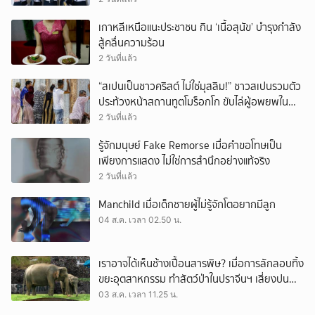
เกาหลีเหนือแนะประชาชน กิน ‘เนื้อสุนัข’ บำรุงกำลัง
สู้คลื่นความร้อน
2 วันที่แล้ว
“สเปนเป็นชาวคริสต์ ไม่ใช่มุสลิม!” ชาวสเปนรวมตัว
ประท้วงหน้าสถานทูตโมร็อกโก ขับไล่ผู้อพยพใน
เมืองเซวตาออกนอกประเทศ
2 วันที่แล้ว
รู้จักมนุษย์ Fake Remorse เมื่อคำขอโทษเป็น
เพียงการแสดง ไม่ใช่การสำนึกอย่างแท้จริง
2 วันที่แล้ว
Manchild เมื่อเด็กชายผู้ไม่รู้จักโตอยากมีลูก
04 ส.ค. เวลา 02.50 น.
เราอาจได้เห็นช้างเปื้อนสารพิษ? เมื่อการลักลอบทิ้ง
ขยะอุตสาหกรรม ทำสัตว์ป่าในปราจีนฯ เสี่ยงปน
เปื้อน
03 ส.ค. เวลา 11.25 น.