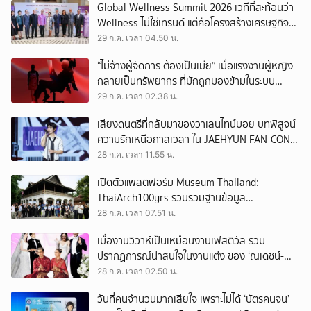
Global Wellness Summit 2026 เวทีที่สะท้อนว่า
Wellness ไม่ใช่เทรนด์ แต่คือโครงสร้างเศรษฐกิจ
ใหม่ของโลก
29 ก.ค. เวลา 04.50 น.
“ไม่จ้างผู้จัดการ ต้องเป็นเมีย” เมื่อแรงงานผู้หญิง
กลายเป็นทรัพยากร ที่มักถูกมองข้ามในระบบ
เศรษฐกิจแรงงาน
29 ก.ค. เวลา 02.38 น.
เสียงดนตรีที่กลับมาของวาเลนไทน์บอย บทพิสูจน์
ความรักเหนือกาลเวลา ใน JAEHYUN FAN-CON
TOUR
28 ก.ค. เวลา 11.55 น.
เปิดตัวแพลตฟอร์ม Museum Thailand:
ThaiArch100yrs รวบรวมฐานข้อมูล
สถาปัตยกรรม 100 ปีภาคเหนือ มุ่งขับเคลื่อน
28 ก.ค. เวลา 07.51 น.
Heritage Economy
เมื่องานวิวาห์เป็นเหมือนงานเฟสติวัล รวม
ปรากฏการณ์น่าสนใจในงานแต่ง ของ ‘ณเดชน์-
ญาญ่า’ ทั้ง 3 ครั้ง
28 ก.ค. เวลา 02.50 น.
วันที่คนจำนวนมากเสียใจ เพราะไม่ได้ ‘บัตรคนจน’