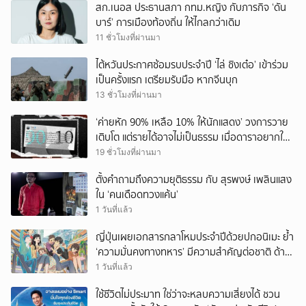
สก.เนอส ประธานสภา กทม.หญิง กับภารกิจ ‘ดัน
บาร์’ การเมืองท้องถิ่น ให้ไกลกว่าเดิม
11 ชั่วโมงที่ผ่านมา
ไต้หวันประกาศซ้อมรบประจำปี ‘ไล่ ชิงเต๋อ’ เข้าร่วม
เป็นครั้งแรก เตรียมรับมือ หากจีนบุก
13 ชั่วโมงที่ผ่านมา
‘ค่ายหัก 90% เหลือ 10% ให้นักแสดง’ วงการวาย
เติบโต แต่รายได้อาจไม่เป็นธรรม เมื่อดาราอยากให้มี
‘สัญญามาตรฐาน’
19 ชั่วโมงที่ผ่านมา
ตั้งคำถามถึงความยุติธรรม กับ สุรพงษ์ เพลินแสง
ใน ‘คนเดือดทวงแค้น’
1 วันที่แล้ว
ญี่ปุ่นเผยเอกสารกลาโหมประจำปีด้วยปกอนิเมะ ย้ำ
‘ความมั่นคงทางทหาร’ มีความสำคัญต่อชาติ ด้าน
จีนเตือน ขออย่าซ้ำรอยประวัติศาสตร์
1 วันที่แล้ว
ใช้ชีวิตไม่ประมาท ใช่ว่าจะหลบความเสี่ยงได้ ชวน