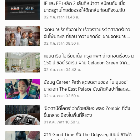
IF และ EF เหล็ก 2 เส้นที่หน้าตาเหมือนกัน เมื่อ
มาตรฐานไทยต้องรอให้ตึกถล่มก่อนถึงจะขยับ
02 ส.ค. เวลา 11.46 น.
‘จดหมายรักถึงอาม่า’ เรื่องราวประวัติศาสตร์ชาว
จีนโพ้นทะเล ที่ซ่อน ‘ความคิดถึง’ ผ่านจดหมาย
‘โพยก๊วน’
02 ส.ค. เวลา 08.50 น.
แมนดาริน โอเรียนเต็ล กรุงเทพฯ ถ่ายทอดเรื่องราว
150 ปี ของโรงแรม ผ่าน Celadon Green จาก
เครื่องศิลาดล
02 ส.ค. เวลา 04.43 น.
ย้อนดู Career Path สุดงดงามของ ‘โน ยุนซอ’
นางเอก The East Palace บัณฑิตศิลปะที่แสดง
เรื่องไหนก็ปัง
02 ส.ค. เวลา 02.50 น.
‘ปัตตานีดีโคตร’ ว่าด้วยเสียงเพลง Zombie ที่ดัง
ขึ้นกลางเมืองในพื้นที่สีแดง
01 ส.ค. เวลา 10.50 น.
จาก Good Time ถึง The Odyssey เบนนี ซาฟดี