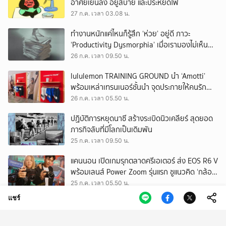
อาศัยเย็นลง อยู่สบาย และประหยัดไฟ
27 ก.ค. เวลา 03.08 น.
ทำงานหนักแค่ไหนก็รู้สึก ‘ห่วย’ อยู่ดี ภาวะ
‘Productivity Dysmorphia’ เมื่อเรามองไม่เห็น
ความสำเร็จของตัวเอง
26 ก.ค. เวลา 09.50 น.
lululemon TRAINING GROUND นำ ‘Amotti’
พร้อมเหล่าเทรนเนอร์ชั้นนำ จุดประกายให้คนรัก
สุขภาพ ผ่านแนวคิด ‘Yet’
26 ก.ค. เวลา 05.50 น.
ปฏิบัติการหยุดนาซี สร้างระเบิดนิวเคลียร์ สุดยอด
ภารกิจลับที่มีโลกเป็นเดิมพัน
25 ก.ค. เวลา 09.50 น.
แคนนอน เปิดเกมรุกตลาดครีเอเตอร์ ส่ง EOS R6 V
พร้อมเลนส์ Power Zoom รุ่นแรก ชูแนวคิด ‘กล้อง
เดียว เอา(ทุก)เรื่อง’
25 ก.ค. เวลา 05.50 น.
แชร์
EEC พื้นที่พัฒนาเศรษฐกิจพิเศษ แต่ทิ้งกากเสีย
มากที่สุดในประเทศ ปราจีนฯ อาจเป็นถังขยะ
อุตสาหกรรมใบใหม่?
24 ก.ค. เวลา 11.34 น.