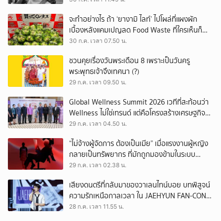
จะทำอย่างไร ถ้า ‘ยางามิ ไลท์’ ไปโผล่ที่แผงผัก
เบื้องหลังแคมเปญลด Food Waste ที่ใครเห็นก็
ต้องหันมอง
30 ก.ค. เวลา 07.50 น.
ชวนคุยเรื่องวันพระเดือน 8 เพราะเป็นวันครู
พระพุทธเจ้าจึงเทศนา (?)
29 ก.ค. เวลา 09.50 น.
Global Wellness Summit 2026 เวทีที่สะท้อนว่า
Wellness ไม่ใช่เทรนด์ แต่คือโครงสร้างเศรษฐกิจ
ใหม่ของโลก
29 ก.ค. เวลา 04.50 น.
“ไม่จ้างผู้จัดการ ต้องเป็นเมีย” เมื่อแรงงานผู้หญิง
กลายเป็นทรัพยากร ที่มักถูกมองข้ามในระบบ
เศรษฐกิจแรงงาน
29 ก.ค. เวลา 02.38 น.
เสียงดนตรีที่กลับมาของวาเลนไทน์บอย บทพิสูจน์
ความรักเหนือกาลเวลา ใน JAEHYUN FAN-CON
TOUR
28 ก.ค. เวลา 11.55 น.