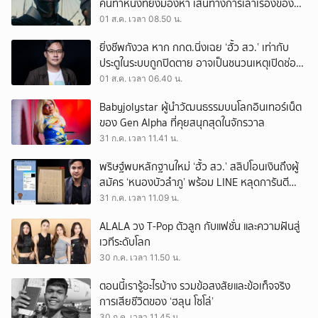
คนทำหนังที่ยังมองหา เส้นทางการเล่าเรื่องของตัว
เอง
01 ส.ค. เวลา 08.50 น.
ยิ่งชีพกังวล หาก กกต.นิ่งเฉย ‘ฮั้ว สว.’ เท่ากับ
ประตูในระบบถูกปิดตาย อาจเป็นชนวนเหตุเปิดช่อง
‘ลงถนน’
01 ส.ค. เวลา 06.40 น.
Babyjolystar ผู้นำวัฒนธรรมบนโลกอินเทอร์เน็ต
ของ Gen Alpha ที่คุยสนุกสุดในจักรวาล
31 ก.ค. เวลา 11.41 น.
พริษฐ์พบหลักฐานใหม่ ‘ฮั้ว สว.’ สลิปโอนเงินถึงผู้
สมัคร ‘หนองบัวลำภู’ พร้อม LINE หลุดการันตี
ตำแหน่ง
31 ก.ค. เวลา 11.09 น.
ALALA วง T-Pop ตัวลูก กับแฟชั่น และความฝันสู่
เวทีระดับโลก
30 ก.ค. เวลา 11.50 น.
ตอนนี้เรารู้อะไรบ้าง รวมข้อสงสัยและข้อเท็จจริง
การเสียชีวิตของ ‘ฮลุน โซโล่’
30 ก.ค. เวลา 11.45 น.