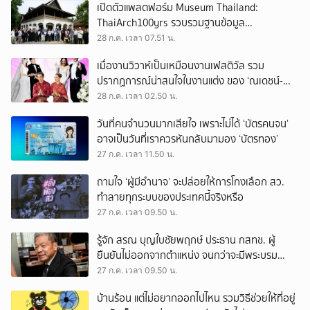
เปิดตัวแพลตฟอร์ม Museum Thailand:
ThaiArch100yrs รวบรวมฐานข้อมูล
สถาปัตยกรรม 100 ปีภาคเหนือ มุ่งขับเคลื่อน
28 ก.ค. เวลา 07.51 น.
Heritage Economy
เมื่องานวิวาห์เป็นเหมือนงานเฟสติวัล รวม
ปรากฏการณ์น่าสนใจในงานแต่ง ของ ‘ณเดชน์-
ญาญ่า’ ทั้ง 3 ครั้ง
28 ก.ค. เวลา 02.50 น.
วันที่คนจำนวนมากเสียใจ เพราะไม่ได้ ‘บัตรคนจน’
อาจเป็นวันที่เราควรหันกลับมามอง ‘บัตรทอง’
27 ก.ค. เวลา 11.50 น.
ถามใจ ‘ผู้มีอำนาจ’ จะปล่อยให้การโกงเลือก สว.
ทำลายทุกระบบของประเทศนี้จริงหรือ
27 ก.ค. เวลา 09.50 น.
รู้จัก สรณ บุญใบชัยพฤกษ์ ประธาน กสทช. ผู้
ยืนยันไม่ออกจากตำแหน่ง จนกว่าจะมีพระบรม
ราชโองการโปรดเกล้าฯ
27 ก.ค. เวลา 09.50 น.
บ้านร้อน แต่ไม่อยากออกไปไหน รวมวิธีช่วยให้ที่อยู่