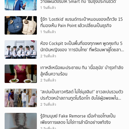
วางแผนตั้งรับให้ Smart กับ ‘ซัมซุงประกันชีวิต’
1 วันที่แล้ว
รู้จัก ‘Lostkid’ แบรนด์กระเป๋าหมอนของเด็กวัย 15
ที่มองเห็น Pain Point แล้วเปลี่ยนเป็นธุรกิจ
1 วันที่แล้ว
ห้อง Cockpit จะเป็นพื้นที่ของทุกเพศ พูดคุยกับ 5
นักบินหญิงของ ‘การบินไทย’ ที่พร้อมพาผู้โดยสาร
บินไปทั่วโลก
2 วันที่แล้ว
เกาหลีเหนือแนะประชาชน กิน ‘เนื้อสุนัข’ บำรุงกำลัง
สู้คลื่นความร้อน
2 วันที่แล้ว
“สเปนเป็นชาวคริสต์ ไม่ใช่มุสลิม!” ชาวสเปนรวมตัว
ประท้วงหน้าสถานทูตโมร็อกโก ขับไล่ผู้อพยพใน
เมืองเซวตาออกนอกประเทศ
2 วันที่แล้ว
รู้จักมนุษย์ Fake Remorse เมื่อคำขอโทษเป็น
เพียงการแสดง ไม่ใช่การสำนึกอย่างแท้จริง
2 วันที่แล้ว