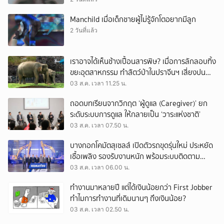
Manchild เมื่อเด็กชายผู้ไม่รู้จักโตอยากมีลูก
2 วันที่แล้ว
เราอาจได้เห็นช้างเปื้อนสารพิษ? เมื่อการลักลอบทิ้ง
ขยะอุตสาหกรรม ทำสัตว์ป่าในปราจีนฯ เสี่ยงปน
เปื้อน
03 ส.ค. เวลา 11.25 น.
ถอดบทเรียนจากวิกฤต ‘ผู้ดูแล (Caregiver)’ ยก
ระดับระบบการดูแล ให้กลายเป็น ‘วาระแห่งชาติ’
03 ส.ค. เวลา 07.50 น.
บางกอกโคมัตสุเซลส์ เปิดตัวรถขุดรุ่นใหม่ ประหยัด
เชื้อเพลิง รองรับงานหนัก พร้อมระบบติดตาม
เครื่องจักรผ่านดาวเทียม
03 ส.ค. เวลา 06.00 น.
ทำงานมาหลายปี แต่ได้เงินน้อยกว่า First Jobber
ทำไมการทำงานที่เดิมนานๆ ถึงเงินน้อย?
03 ส.ค. เวลา 02.50 น.