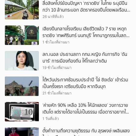
สื่อสิงคโปร์ย้อนปัญหา ‘กราดยิง’ ในไทย ระบุมีปืน
กว่า 10 ล้านกระบอก อัตราครองปืนโดยพลเรือน
สูงที่สุดในภูมิภาค
26 นาทีที่แล้ว
เสียงปืนกลางโรงเรียน เสียชีวิตแล้ว 7 ราย เหตุก
ราดยิง ‘เทพศิรินทร์ นนทบุรี’ โศกนาฏกรรมในสถาน
ศึกษา ครั้งที่ 2 ในรอบปี
1 ชั่วโมงที่ผ่านมา
สก.เนอส ประธานสภา กทม.หญิง กับภารกิจ ‘ดัน
บาร์’ การเมืองท้องถิ่น ให้ไกลกว่าเดิม
19 ชั่วโมงที่ผ่านมา
ไต้หวันประกาศซ้อมรบประจำปี ‘ไล่ ชิงเต๋อ’ เข้าร่วม
เป็นครั้งแรก เตรียมรับมือ หากจีนบุก
21 ชั่วโมงที่ผ่านมา
‘ค่ายหัก 90% เหลือ 10% ให้นักแสดง’ วงการวาย
เติบโต แต่รายได้อาจไม่เป็นธรรม เมื่อดาราอยากให้มี
‘สัญญามาตรฐาน’
1 วันที่แล้ว
ตั้งคำถามถึงความยุติธรรม กับ สุรพงษ์ เพลินแสง