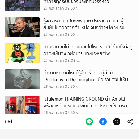
ทำลายทุกระบบของประเทศนี้จริงหรือ
27 ก.ค. เวลา 09.50 น.
รู้จัก สรณ บุญใบชัยพฤกษ์ ประธาน กสทช. ผู้
ยืนยันไม่ออกจากตำแหน่ง จนกว่าจะมีพระบรม
ราชโองการโปรดเกล้าฯ
27 ก.ค. เวลา 09.50 น.
บ้านร้อน แต่ไม่อยากออกไปไหน รวมวิธีช่วยให้ที่อยู่
อาศัยเย็นลง อยู่สบาย และประหยัดไฟ
27 ก.ค. เวลา 03.08 น.
ทำงานหนักแค่ไหนก็รู้สึก ‘ห่วย’ อยู่ดี ภาวะ
‘Productivity Dysmorphia’ เมื่อเรามองไม่เห็น
ความสำเร็จของตัวเอง
26 ก.ค. เวลา 09.50 น.
lululemon TRAINING GROUND นำ ‘Amotti’
พร้อมเหล่าเทรนเนอร์ชั้นนำ จุดประกายให้คนรัก
สุขภาพ ผ่านแนวคิด ‘Yet’
26 ก.ค. เวลา 05.50 น.
แชร์
ปฏิบัติการหยุดนาซี สร้างระเบิดนิวเคลียร์ สุดยอด
ภารกิจลับที่มีโลกเป็นเดิมพัน
25 ก.ค. เวลา 09.50 น.