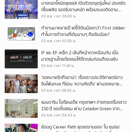
บางกอกโคมัตสุเซลส์ เปิดตัวรถขุดรุ่นใหม่ ประหยัด
เชื้อเพลิง รองรับงานหนัก พร้อมระบบติดตาม
เครื่องจักรผ่านดาวเทียม
03 ส.ค. เวลา 06.00 น.
ทำงานมาหลายปี แต่ได้เงินน้อยกว่า First Jobber
ทำไมการทำงานที่เดิมนานๆ ถึงเงินน้อย?
03 ส.ค. เวลา 02.50 น.
IF และ EF เหล็ก 2 เส้นที่หน้าตาเหมือนกัน เมื่อ
มาตรฐานไทยต้องรอให้ตึกถล่มก่อนถึงจะขยับ
02 ส.ค. เวลา 11.46 น.
‘จดหมายรักถึงอาม่า’ เรื่องราวประวัติศาสตร์ชาว
จีนโพ้นทะเล ที่ซ่อน ‘ความคิดถึง’ ผ่านจดหมาย
‘โพยก๊วน’
02 ส.ค. เวลา 08.50 น.
แมนดาริน โอเรียนเต็ล กรุงเทพฯ ถ่ายทอดเรื่องราว
150 ปี ของโรงแรม ผ่าน Celadon Green จาก
เครื่องศิลาดล
02 ส.ค. เวลา 04.43 น.
ย้อนดู Career Path สุดงดงามของ ‘โน ยุนซอ’