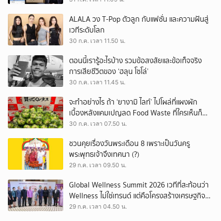
ALALA วง T-Pop ตัวลูก กับแฟชั่น และความฝันสู่
เวทีระดับโลก
30 ก.ค. เวลา 11.50 น.
ตอนนี้เรารู้อะไรบ้าง รวมข้อสงสัยและข้อเท็จจริง
การเสียชีวิตของ ‘ฮลุน โซโล่’
30 ก.ค. เวลา 11.45 น.
จะทำอย่างไร ถ้า ‘ยางามิ ไลท์’ ไปโผล่ที่แผงผัก
เบื้องหลังแคมเปญลด Food Waste ที่ใครเห็นก็
ต้องหันมอง
30 ก.ค. เวลา 07.50 น.
ชวนคุยเรื่องวันพระเดือน 8 เพราะเป็นวันครู
พระพุทธเจ้าจึงเทศนา (?)
29 ก.ค. เวลา 09.50 น.
Global Wellness Summit 2026 เวทีที่สะท้อนว่า
Wellness ไม่ใช่เทรนด์ แต่คือโครงสร้างเศรษฐกิจ
ใหม่ของโลก
29 ก.ค. เวลา 04.50 น.