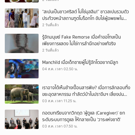
“สเปนเป็นชาวคริสต์ ไม่ใช่มุสลิม!” ชาวสเปนรวมตัว
ประท้วงหน้าสถานทูตโมร็อกโก ขับไล่ผู้อพยพใน
เมืองเซวตาออกนอกประเทศ
2 วันที่แล้ว
รู้จักมนุษย์ Fake Remorse เมื่อคำขอโทษเป็น
เพียงการแสดง ไม่ใช่การสำนึกอย่างแท้จริง
2 วันที่แล้ว
Manchild เมื่อเด็กชายผู้ไม่รู้จักโตอยากมีลูก
04 ส.ค. เวลา 02.50 น.
เราอาจได้เห็นช้างเปื้อนสารพิษ? เมื่อการลักลอบทิ้ง
ขยะอุตสาหกรรม ทำสัตว์ป่าในปราจีนฯ เสี่ยงปน
เปื้อน
03 ส.ค. เวลา 11.25 น.
ถอดบทเรียนจากวิกฤต ‘ผู้ดูแล (Caregiver)’ ยก
ระดับระบบการดูแล ให้กลายเป็น ‘วาระแห่งชาติ’
03 ส.ค. เวลา 07.50 น.