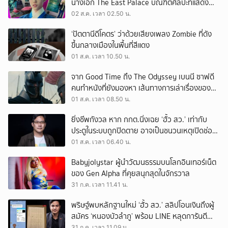
นางเอก The East Palace บัณฑิตศิลปะที่แสดง
เรื่องไหนก็ปัง
02 ส.ค. เวลา 02.50 น.
‘ปัตตานีดีโคตร’ ว่าด้วยเสียงเพลง Zombie ที่ดัง
ขึ้นกลางเมืองในพื้นที่สีแดง
01 ส.ค. เวลา 10.50 น.
จาก Good Time ถึง The Odyssey เบนนี ซาฟดี
คนทำหนังที่ยังมองหา เส้นทางการเล่าเรื่องของตัว
เอง
01 ส.ค. เวลา 08.50 น.
ยิ่งชีพกังวล หาก กกต.นิ่งเฉย ‘ฮั้ว สว.’ เท่ากับ
ประตูในระบบถูกปิดตาย อาจเป็นชนวนเหตุเปิดช่อง
‘ลงถนน’
01 ส.ค. เวลา 06.40 น.
Babyjolystar ผู้นำวัฒนธรรมบนโลกอินเทอร์เน็ต
ของ Gen Alpha ที่คุยสนุกสุดในจักรวาล
31 ก.ค. เวลา 11.41 น.
พริษฐ์พบหลักฐานใหม่ ‘ฮั้ว สว.’ สลิปโอนเงินถึงผู้
สมัคร ‘หนองบัวลำภู’ พร้อม LINE หลุดการันตี
ตำแหน่ง
31 ก.ค. เวลา 11.09 น.