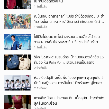
ใน ‘คนเดือดทวงแค้น’
1 วันที่แล้ว
ญี่ปุ่นเผยเอกสารกลาโหมประจำปีด้วยปกอนิเมะ ย้ำ
‘ความมั่นคงทางทหาร’ มีความสำคัญต่อชาติ ด้าน
จีนเตือน ขออย่าซ้ำรอยประวัติศาสตร์
1 วันที่แล้ว
ใช้ชีวิตไม่ประมาท ใช่ว่าจะหลบความเสี่ยงได้ ชวน
วางแผนตั้งรับให้ Smart กับ ‘ซัมซุงประกันชีวิต’
1 วันที่แล้ว
รู้จัก ‘Lostkid’ แบรนด์กระเป๋าหมอนของเด็กวัย 15
ที่มองเห็น Pain Point แล้วเปลี่ยนเป็นธุรกิจ
2 วันที่แล้ว
ห้อง Cockpit จะเป็นพื้นที่ของทุกเพศ พูดคุยกับ 5
นักบินหญิงของ ‘การบินไทย’ ที่พร้อมพาผู้โดยสาร
บินไปทั่วโลก
2 วันที่แล้ว
เกาหลีเหนือแนะประชาชน กิน ‘เนื้อสุนัข’ บำรุงกำลัง
สู้คลื่นความร้อน
2 วันที่แล้ว