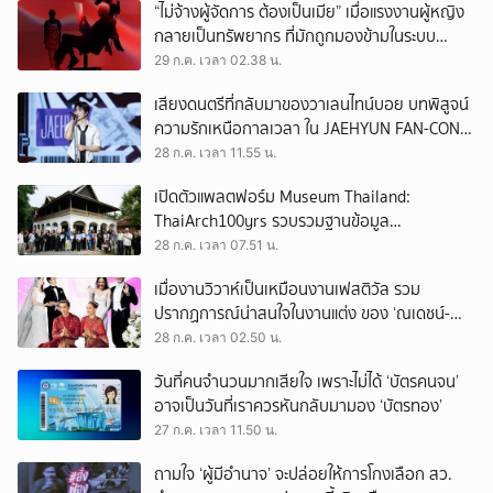
“ไม่จ้างผู้จัดการ ต้องเป็นเมีย” เมื่อแรงงานผู้หญิง
กลายเป็นทรัพยากร ที่มักถูกมองข้ามในระบบ
เศรษฐกิจแรงงาน
29 ก.ค. เวลา 02.38 น.
เสียงดนตรีที่กลับมาของวาเลนไทน์บอย บทพิสูจน์
ความรักเหนือกาลเวลา ใน JAEHYUN FAN-CON
TOUR
28 ก.ค. เวลา 11.55 น.
เปิดตัวแพลตฟอร์ม Museum Thailand:
ThaiArch100yrs รวบรวมฐานข้อมูล
สถาปัตยกรรม 100 ปีภาคเหนือ มุ่งขับเคลื่อน
28 ก.ค. เวลา 07.51 น.
Heritage Economy
เมื่องานวิวาห์เป็นเหมือนงานเฟสติวัล รวม
ปรากฏการณ์น่าสนใจในงานแต่ง ของ ‘ณเดชน์-
ญาญ่า’ ทั้ง 3 ครั้ง
28 ก.ค. เวลา 02.50 น.
วันที่คนจำนวนมากเสียใจ เพราะไม่ได้ ‘บัตรคนจน’
อาจเป็นวันที่เราควรหันกลับมามอง ‘บัตรทอง’
27 ก.ค. เวลา 11.50 น.
ถามใจ ‘ผู้มีอำนาจ’ จะปล่อยให้การโกงเลือก สว.