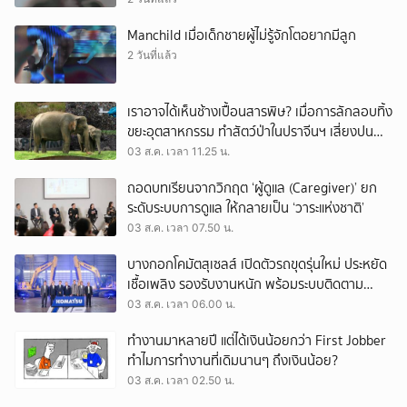
Manchild เมื่อเด็กชายผู้ไม่รู้จักโตอยากมีลูก
2 วันที่แล้ว
เราอาจได้เห็นช้างเปื้อนสารพิษ? เมื่อการลักลอบทิ้ง
ขยะอุตสาหกรรม ทำสัตว์ป่าในปราจีนฯ เสี่ยงปน
เปื้อน
03 ส.ค. เวลา 11.25 น.
ถอดบทเรียนจากวิกฤต ‘ผู้ดูแล (Caregiver)’ ยก
ระดับระบบการดูแล ให้กลายเป็น ‘วาระแห่งชาติ’
03 ส.ค. เวลา 07.50 น.
บางกอกโคมัตสุเซลส์ เปิดตัวรถขุดรุ่นใหม่ ประหยัด
เชื้อเพลิง รองรับงานหนัก พร้อมระบบติดตาม
เครื่องจักรผ่านดาวเทียม
03 ส.ค. เวลา 06.00 น.
ทำงานมาหลายปี แต่ได้เงินน้อยกว่า First Jobber
ทำไมการทำงานที่เดิมนานๆ ถึงเงินน้อย?
03 ส.ค. เวลา 02.50 น.