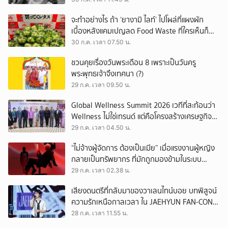
จะทำอย่างไร ถ้า ‘ยางามิ ไลท์’ ไปโผล่ที่แผงผัก
เบื้องหลังแคมเปญลด Food Waste ที่ใครเห็นก็
ต้องหันมอง
30 ก.ค. เวลา 07.50 น.
ชวนคุยเรื่องวันพระเดือน 8 เพราะเป็นวันครู
พระพุทธเจ้าจึงเทศนา (?)
29 ก.ค. เวลา 09.50 น.
Global Wellness Summit 2026 เวทีที่สะท้อนว่า
Wellness ไม่ใช่เทรนด์ แต่คือโครงสร้างเศรษฐกิจ
ใหม่ของโลก
29 ก.ค. เวลา 04.50 น.
“ไม่จ้างผู้จัดการ ต้องเป็นเมีย” เมื่อแรงงานผู้หญิง
กลายเป็นทรัพยากร ที่มักถูกมองข้ามในระบบ
เศรษฐกิจแรงงาน
29 ก.ค. เวลา 02.38 น.
เสียงดนตรีที่กลับมาของวาเลนไทน์บอย บทพิสูจน์
ความรักเหนือกาลเวลา ใน JAEHYUN FAN-CON
TOUR
28 ก.ค. เวลา 11.55 น.