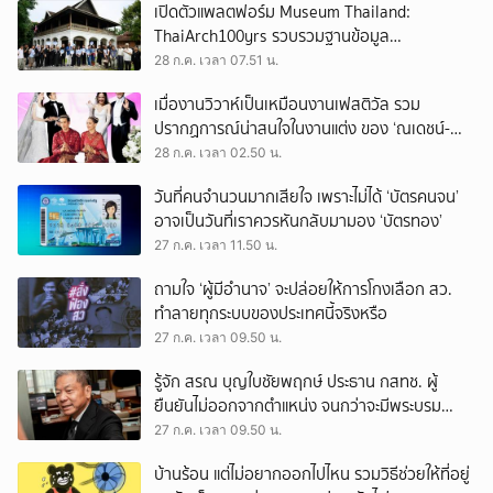
เปิดตัวแพลตฟอร์ม Museum Thailand:
ThaiArch100yrs รวบรวมฐานข้อมูล
สถาปัตยกรรม 100 ปีภาคเหนือ มุ่งขับเคลื่อน
28 ก.ค. เวลา 07.51 น.
Heritage Economy
เมื่องานวิวาห์เป็นเหมือนงานเฟสติวัล รวม
ปรากฏการณ์น่าสนใจในงานแต่ง ของ ‘ณเดชน์-
ญาญ่า’ ทั้ง 3 ครั้ง
28 ก.ค. เวลา 02.50 น.
วันที่คนจำนวนมากเสียใจ เพราะไม่ได้ ‘บัตรคนจน’
อาจเป็นวันที่เราควรหันกลับมามอง ‘บัตรทอง’
27 ก.ค. เวลา 11.50 น.
ถามใจ ‘ผู้มีอำนาจ’ จะปล่อยให้การโกงเลือก สว.
ทำลายทุกระบบของประเทศนี้จริงหรือ
27 ก.ค. เวลา 09.50 น.
รู้จัก สรณ บุญใบชัยพฤกษ์ ประธาน กสทช. ผู้
ยืนยันไม่ออกจากตำแหน่ง จนกว่าจะมีพระบรม
ราชโองการโปรดเกล้าฯ
27 ก.ค. เวลา 09.50 น.
บ้านร้อน แต่ไม่อยากออกไปไหน รวมวิธีช่วยให้ที่อยู่