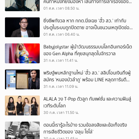
คนทำหนังที่ยังมองหา เส้นทางการเล่าเรื่องของตัว
เอง
01 ส.ค. เวลา 08.50 น.
ยิ่งชีพกังวล หาก กกต.นิ่งเฉย ‘ฮั้ว สว.’ เท่ากับ
ประตูในระบบถูกปิดตาย อาจเป็นชนวนเหตุเปิดช่อง
‘ลงถนน’
01 ส.ค. เวลา 06.40 น.
Babyjolystar ผู้นำวัฒนธรรมบนโลกอินเทอร์เน็ต
ของ Gen Alpha ที่คุยสนุกสุดในจักรวาล
31 ก.ค. เวลา 11.41 น.
พริษฐ์พบหลักฐานใหม่ ‘ฮั้ว สว.’ สลิปโอนเงินถึงผู้
สมัคร ‘หนองบัวลำภู’ พร้อม LINE หลุดการันตี
ตำแหน่ง
31 ก.ค. เวลา 11.09 น.
ALALA วง T-Pop ตัวลูก กับแฟชั่น และความฝันสู่
เวทีระดับโลก
30 ก.ค. เวลา 11.50 น.
ตอนนี้เรารู้อะไรบ้าง รวมข้อสงสัยและข้อเท็จจริง
การเสียชีวิตของ ‘ฮลุน โซโล่’
30 ก.ค. เวลา 11.45 น.