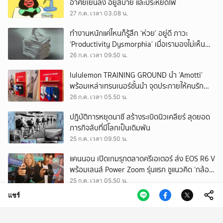
อาศัยเย็นลง อยู่สบาย และประหยัดไฟ
27 ก.ค. เวลา 03.08 น.
ทำงานหนักแค่ไหนก็รู้สึก ‘ห่วย’ อยู่ดี ภาวะ
‘Productivity Dysmorphia’ เมื่อเรามองไม่เห็น
ความสำเร็จของตัวเอง
26 ก.ค. เวลา 09.50 น.
lululemon TRAINING GROUND นำ ‘Amotti’
พร้อมเหล่าเทรนเนอร์ชั้นนำ จุดประกายให้คนรัก
สุขภาพ ผ่านแนวคิด ‘Yet’
26 ก.ค. เวลา 05.50 น.
ปฏิบัติการหยุดนาซี สร้างระเบิดนิวเคลียร์ สุดยอด
ภารกิจลับที่มีโลกเป็นเดิมพัน
25 ก.ค. เวลา 09.50 น.
แคนนอน เปิดเกมรุกตลาดครีเอเตอร์ ส่ง EOS R6 V
พร้อมเลนส์ Power Zoom รุ่นแรก ชูแนวคิด ‘กล้อง
เดียว เอา(ทุก)เรื่อง’
25 ก.ค. เวลา 05.50 น.
แชร์
EEC พื้นที่พัฒนาเศรษฐกิจพิเศษ แต่ทิ้งกากเสีย
มากที่สุดในประเทศ ปราจีนฯ อาจเป็นถังขยะ
อุตสาหกรรมใบใหม่?
24 ก.ค. เวลา 11.34 น.