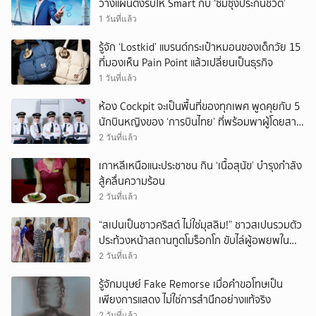
วางแผนตั้งรับให้ Smart กับ ‘ซัมซุงประกันชีวิต’
1 วันที่แล้ว
รู้จัก ‘Lostkid’ แบรนด์กระเป๋าหมอนของเด็กวัย 15
ที่มองเห็น Pain Point แล้วเปลี่ยนเป็นธุรกิจ
1 วันที่แล้ว
ห้อง Cockpit จะเป็นพื้นที่ของทุกเพศ พูดคุยกับ 5
นักบินหญิงของ ‘การบินไทย’ ที่พร้อมพาผู้โดยสาร
บินไปทั่วโลก
2 วันที่แล้ว
เกาหลีเหนือแนะประชาชน กิน ‘เนื้อสุนัข’ บำรุงกำลัง
สู้คลื่นความร้อน
2 วันที่แล้ว
“สเปนเป็นชาวคริสต์ ไม่ใช่มุสลิม!” ชาวสเปนรวมตัว
ประท้วงหน้าสถานทูตโมร็อกโก ขับไล่ผู้อพยพใน
เมืองเซวตาออกนอกประเทศ
2 วันที่แล้ว
รู้จักมนุษย์ Fake Remorse เมื่อคำขอโทษเป็น
เพียงการแสดง ไม่ใช่การสำนึกอย่างแท้จริง
2 วันที่แล้ว