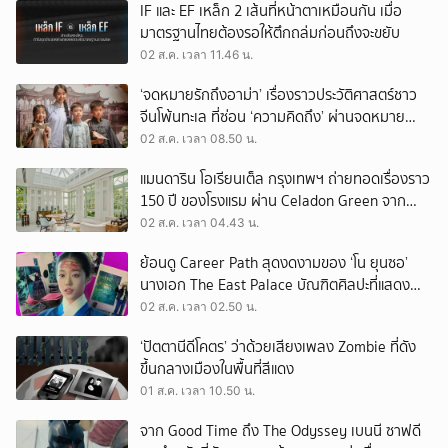
IF และ EF เหล็ก 2 เส้นที่หน้าตาเหมือนกัน เมื่อ
มาตรฐานไทยต้องรอให้ตึกถล่มก่อนถึงจะขยับ
02 ส.ค. เวลา 11.46 น.
‘จดหมายรักถึงอาม่า’ เรื่องราวประวัติศาสตร์ชาว
จีนโพ้นทะเล ที่ซ่อน ‘ความคิดถึง’ ผ่านจดหมาย
‘โพยก๊วน’
02 ส.ค. เวลา 08.50 น.
แมนดาริน โอเรียนเต็ล กรุงเทพฯ ถ่ายทอดเรื่องราว
150 ปี ของโรงแรม ผ่าน Celadon Green จาก
เครื่องศิลาดล
02 ส.ค. เวลา 04.43 น.
ย้อนดู Career Path สุดงดงามของ ‘โน ยุนซอ’
นางเอก The East Palace บัณฑิตศิลปะที่แสดง
เรื่องไหนก็ปัง
02 ส.ค. เวลา 02.50 น.
‘ปัตตานีดีโคตร’ ว่าด้วยเสียงเพลง Zombie ที่ดัง
ขึ้นกลางเมืองในพื้นที่สีแดง
01 ส.ค. เวลา 10.50 น.
จาก Good Time ถึง The Odyssey เบนนี ซาฟดี