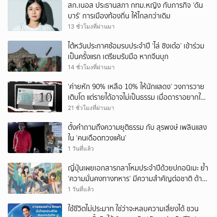
สก.เนอส ประธานสภา กทม.หญิง กับภารกิจ ‘ดัน
บาร์’ การเมืองท้องถิ่น ให้ไกลกว่าเดิม
13 ชั่วโมงที่ผ่านมา
ไต้หวันประกาศซ้อมรบประจำปี ‘ไล่ ชิงเต๋อ’ เข้าร่วม
เป็นครั้งแรก เตรียมรับมือ หากจีนบุก
14 ชั่วโมงที่ผ่านมา
‘ค่ายหัก 90% เหลือ 10% ให้นักแสดง’ วงการวาย
เติบโต แต่รายได้อาจไม่เป็นธรรม เมื่อดาราอยากให้มี
‘สัญญามาตรฐาน’
21 ชั่วโมงที่ผ่านมา
ตั้งคำถามถึงความยุติธรรม กับ สุรพงษ์ เพลินแสง
ใน ‘คนเดือดทวงแค้น’
1 วันที่แล้ว
ญี่ปุ่นเผยเอกสารกลาโหมประจำปีด้วยปกอนิเมะ ย้ำ
‘ความมั่นคงทางทหาร’ มีความสำคัญต่อชาติ ด้าน
จีนเตือน ขออย่าซ้ำรอยประวัติศาสตร์
1 วันที่แล้ว
ใช้ชีวิตไม่ประมาท ใช่ว่าจะหลบความเสี่ยงได้ ชวน