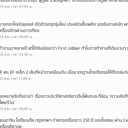
ถอดบทเรียนจากวิกฤต ‘ผู้ดูแล (Caregiver)’ ยกระดับระบบการดูแล ให้กลายเป็น 
03 ส.ค. เวลา 07.50 น.
บางกอกโคมัตสุเซลส์ เปิดตัวรถขุดรุ่นใหม่ ประหยัดเชื้อเพลิง รองรับงานหนัก 
เครื่องจักรผ่านดาวเทียม
03 ส.ค. เวลา 06.00 น.
ทำงานมาหลายปี แต่ได้เงินน้อยกว่า First Jobber ทำไมการทำงานที่เดิมนานๆ ถ
03 ส.ค. เวลา 02.50 น.
IF และ EF เหล็ก 2 เส้นที่หน้าตาเหมือนกัน เมื่อมาตรฐานไทยต้องรอให้ตึกถล่มก
02 ส.ค. เวลา 11.46 น.
‘จดหมายรักถึงอาม่า’ เรื่องราวประวัติศาสตร์ชาวจีนโพ้นทะเล ที่ซ่อน ‘ความคิด
‘โพยก๊วน’
02 ส.ค. เวลา 08.50 น.
แมนดาริน โอเรียนเต็ล กรุงเทพฯ ถ่ายทอดเรื่องราว 150 ปี ของโรงแรม ผ่าน 
เครื่องศิลาดล