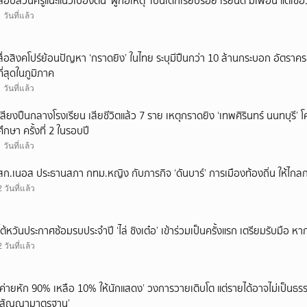
สอบสวนครูแนะแนวเบื้องต้น ‘ผู้ก่อเหตุ’ เป็นเด็กเรียบร้อย เรียนดี มีเพื่อน แต่เชื่อ
1 วันที่แล้ว
สื่อสิงคโปร์ย้อนปัญหา ‘กราดยิง’ ในไทย ระบุมีปืนกว่า 10 ล้านกระบอก อัตรา
ที่สุดในภูมิภาค
1 วันที่แล้ว
เสียงปืนกลางโรงเรียน เสียชีวิตแล้ว 7 ราย เหตุกราดยิง ‘เทพศิรินทร์ นนทบุร
ศึกษา ครั้งที่ 2 ในรอบปี
1 วันที่แล้ว
สก.เนอส ประธานสภา กทม.หญิง กับภารกิจ ‘ดันบาร์’ การเมืองท้องถิ่น ให้ไกลก
2 วันที่แล้ว
ไต้หวันประกาศซ้อมรบประจำปี ‘ไล่ ชิงเต๋อ’ เข้าร่วมเป็นครั้งแรก เตรียมรับมือ หา
2 วันที่แล้ว
‘ค่ายหัก 90% เหลือ 10% ให้นักแสดง’ วงการวายเติบโต แต่รายได้อาจไม่เป็นธรร
‘สัญญามาตรฐาน’