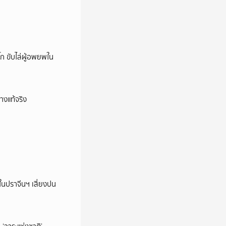
ก ขับไล่ผู้อพยพใน
างแท้จริง
ในปราจีนฯ เสี่ยงปน