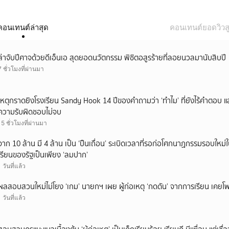
คอนเทนต์ล่าสุด
คอนเทนต์ยอดวิวสู
ล่าจับปีศาจด้วยดีเอ็นเอ สุดยอดนวัตกรรม พิชิตอสูรร้ายที่ลอยนวลมานับสิบปี
7 ชั่วโมงที่ผ่านมา
เหตุกราดยิงโรงเรียน Sandy Hook 14 ปีของคำถามว่า ‘ทำไม’ ที่ยังไร้คำตอบ 
ความรับผิดชอบไม่จบ
15 ชั่วโมงที่ผ่านมา
จาก 10 ล้าน มี 4 ล้าน เป็น ‘ปืนเถื่อน’ ระเบิดเวลาที่รอก่อโศกนาฏกรรมรอบใ
เรียนของรัฐเป็นเพียง ‘ลมปาก’
1 วันที่แล้ว
ผลสอบสวนใหม่ไม่โยง ‘เกม’ นายกฯ เผย ผู้ก่อเหตุ ‘กดดัน’ จากการเรียน เคยโพส
1 วันที่แล้ว