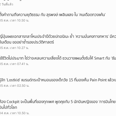
2 วันที่แล้ว
ตั้งคำถามถึงความยุติธรรม กับ สุรพงษ์ เพลินแสง ใน ‘คนเดือดทวงแค้น’
05 ส.ค. เวลา 10.50 น.
ญี่ปุ่นเผยเอกสารกลาโหมประจำปีด้วยปกอนิเมะ ย้ำ ‘ความมั่นคงทางทหาร’ มีค
จีนเตือน ขออย่าซ้ำรอยประวัติศาสตร์
05 ส.ค. เวลา 10.27 น.
ใช้ชีวิตไม่ประมาท ใช่ว่าจะหลบความเสี่ยงได้ ชวนวางแผนตั้งรับให้ Smart กับ ‘ซัม
05 ส.ค. เวลา 07.41 น.
รู้จัก ‘Lostkid’ แบรนด์กระเป๋าหมอนของเด็กวัย 15 ที่มองเห็น Pain Point แล้วเป
05 ส.ค. เวลา 02.50 น.
ห้อง Cockpit จะเป็นพื้นที่ของทุกเพศ พูดคุยกับ 5 นักบินหญิงของ ‘การบินไทย
บินไปทั่วโลก
04 ส.ค. เวลา 10.50 น.