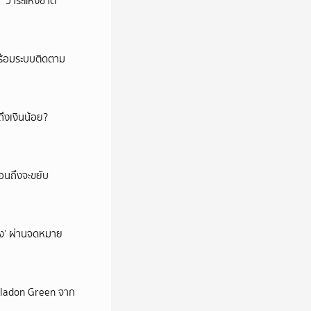
‘วาระแห่งชาติ’
พร้อมระบบติดตาม
ึงเงินน้อย?
่อนถึงจะขยับ
ถึง’ ผ่านจดหมาย
Celadon Green จาก