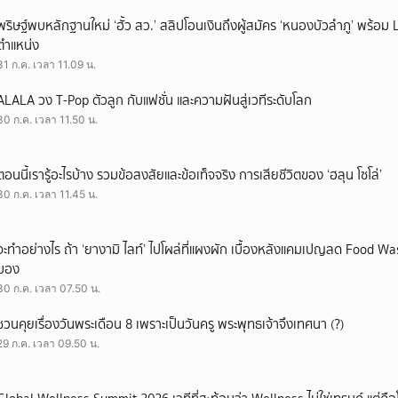
พริษฐ์พบหลักฐานใหม่ ‘ฮั้ว สว.’ สลิปโอนเงินถึงผู้สมัคร ‘หนองบัวลำภู’ พร้อม 
ตำแหน่ง
31 ก.ค. เวลา 11.09 น.
ALALA วง T-Pop ตัวลูก กับแฟชั่น และความฝันสู่เวทีระดับโลก
30 ก.ค. เวลา 11.50 น.
ตอนนี้เรารู้อะไรบ้าง รวมข้อสงสัยและข้อเท็จจริง การเสียชีวิตของ ‘ฮลุน โซโล่’
30 ก.ค. เวลา 11.45 น.
จะทำอย่างไร ถ้า ‘ยางามิ ไลท์’ ไปโผล่ที่แผงผัก เบื้องหลังแคมเปญลด Food Wast
มอง
30 ก.ค. เวลา 07.50 น.
ชวนคุยเรื่องวันพระเดือน 8 เพราะเป็นวันครู พระพุทธเจ้าจึงเทศนา (?)
29 ก.ค. เวลา 09.50 น.