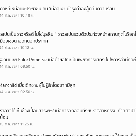
เกาหลีเหนือแนะประชาชน กิน ‘เนื้อสุนัข’ บำรุงกำลังสู้คลื่นความร้อน
04 ส.ค. เวลา 10.48 น.
“สเปนเป็นชาวคริสต์ ไม่ใช่มุสลิม!” ชาวสเปนรวมตัวประท้วงหน้าสถานทูตโมร็อกโ
เมืองเซวตาออกนอกประเทศ
04 ส.ค. เวลา 10.13 น.
รู้จักมนุษย์ Fake Remorse เมื่อคำขอโทษเป็นเพียงการแสดง ไม่ใช่การสำนึกอย่
04 ส.ค. เวลา 09.50 น.
Manchild เมื่อเด็กชายผู้ไม่รู้จักโตอยากมีลูก
04 ส.ค. เวลา 02.50 น.
เราอาจได้เห็นช้างเปื้อนสารพิษ? เมื่อการลักลอบทิ้งขยะอุตสาหกรรม ทำสัตว์ป่า
เปื้อน
03 ส.ค. เวลา 11.25 น.