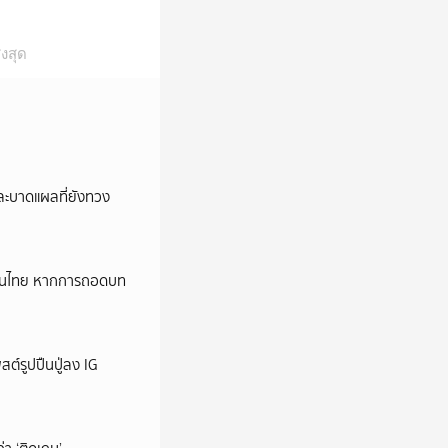
งสุด
และบาดแผลที่ยังทวง
หม่ในไทย หากการถอดบท
ต์รูปปืนปู่ลง IG