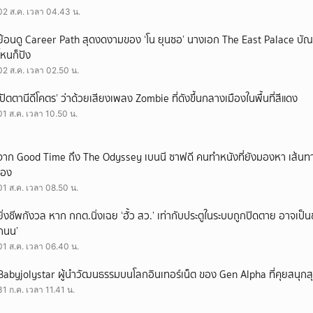
02 ส.ค. เวลา 04.43 น.
ย้อนดู Career Path สุดงดงามของ ‘โน ยุนซอ’ นางเอก The East Palace บัณฑิ
ไหนก็ปัง
02 ส.ค. เวลา 02.50 น.
‘ปัตตานีดีโคตร’ ว่าด้วยเสียงเพลง Zombie ที่ดังขึ้นกลางเมืองในพื้นที่สีแดง
01 ส.ค. เวลา 10.50 น.
จาก Good Time ถึง The Odyssey เบนนี ซาฟดี คนทำหนังที่ยังมองหา เส้นทาง
เอง
01 ส.ค. เวลา 08.50 น.
ยิ่งชีพกังวล หาก กกต.นิ่งเฉย ‘ฮั้ว สว.’ เท่ากับประตูในระบบถูกปิดตาย อาจเป็
ถนน’
01 ส.ค. เวลา 06.40 น.
Babyjolystar ผู้นำวัฒนธรรมบนโลกอินเทอร์เน็ต ของ Gen Alpha ที่คุยสนุกส
31 ก.ค. เวลา 11.41 น.