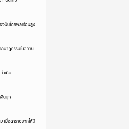
ว่า ‘ติดเกม’
ครองปืนโดยพลเรือนสูง
ี’ โศกนาฏกรรมในสถาน
ว่าเดิม
กจีนบุก
ม เมื่อดาราอยากให้มี