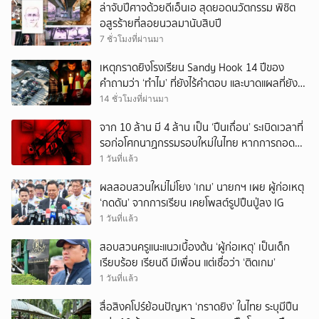
ล่าจับปีศาจด้วยดีเอ็นเอ สุดยอดนวัตกรรม พิชิต
อสูรร้ายที่ลอยนวลมานับสิบปี
7 ชั่วโมงที่ผ่านมา
เหตุกราดยิงโรงเรียน Sandy Hook 14 ปีของ
คำถามว่า ‘ทำไม’ ที่ยังไร้คำตอบ และบาดแผลที่ยัง
ทวงความรับผิดชอบไม่จบ
14 ชั่วโมงที่ผ่านมา
จาก 10 ล้าน มี 4 ล้าน เป็น ‘ปืนเถื่อน’ ระเบิดเวลาที่
รอก่อโศกนาฏกรรมรอบใหม่ในไทย หากการถอดบท
เรียนของรัฐเป็นเพียง ‘ลมปาก’
1 วันที่แล้ว
ผลสอบสวนใหม่ไม่โยง ‘เกม’ นายกฯ เผย ผู้ก่อเหตุ
‘กดดัน’ จากการเรียน เคยโพสต์รูปปืนปู่ลง IG
1 วันที่แล้ว
สอบสวนครูแนะแนวเบื้องต้น ‘ผู้ก่อเหตุ’ เป็นเด็ก
เรียบร้อย เรียนดี มีเพื่อน แต่เชื่อว่า ‘ติดเกม’
1 วันที่แล้ว
สื่อสิงคโปร์ย้อนปัญหา ‘กราดยิง’ ในไทย ระบุมีปืน