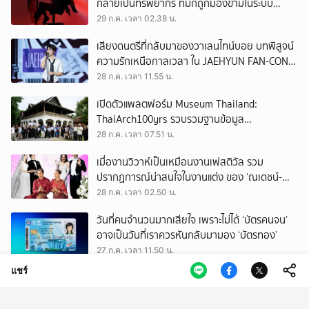
กลายเป็นทรัพยากร ที่มักถูกมองข้ามในระบบ
เศรษฐกิจแรงงาน
29 ก.ค. เวลา 02.38 น.
เสียงดนตรีที่กลับมาของวาเลนไทน์บอย บทพิสูจน์
ความรักเหนือกาลเวลา ใน JAEHYUN FAN-CON
TOUR
28 ก.ค. เวลา 11.55 น.
เปิดตัวแพลตฟอร์ม Museum Thailand:
ThaiArch100yrs รวบรวมฐานข้อมูล
สถาปัตยกรรม 100 ปีภาคเหนือ มุ่งขับเคลื่อน
28 ก.ค. เวลา 07.51 น.
Heritage Economy
เมื่องานวิวาห์เป็นเหมือนงานเฟสติวัล รวม
ปรากฏการณ์น่าสนใจในงานแต่ง ของ ‘ณเดชน์-
ญาญ่า’ ทั้ง 3 ครั้ง
28 ก.ค. เวลา 02.50 น.
วันที่คนจำนวนมากเสียใจ เพราะไม่ได้ ‘บัตรคนจน’
อาจเป็นวันที่เราควรหันกลับมามอง ‘บัตรทอง’
27 ก.ค. เวลา 11.50 น.
แชร์
ถามใจ ‘ผู้มีอำนาจ’ จะปล่อยให้การโกงเลือก สว.
ทำลายทุกระบบของประเทศนี้จริงหรือ
27 ก.ค. เวลา 09.50 น.