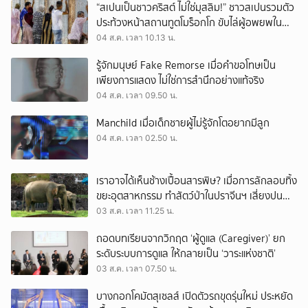
“สเปนเป็นชาวคริสต์ ไม่ใช่มุสลิม!” ชาวสเปนรวมตัว
ประท้วงหน้าสถานทูตโมร็อกโก ขับไล่ผู้อพยพใน
เมืองเซวตาออกนอกประเทศ
04 ส.ค. เวลา 10.13 น.
รู้จักมนุษย์ Fake Remorse เมื่อคำขอโทษเป็น
เพียงการแสดง ไม่ใช่การสำนึกอย่างแท้จริง
04 ส.ค. เวลา 09.50 น.
Manchild เมื่อเด็กชายผู้ไม่รู้จักโตอยากมีลูก
04 ส.ค. เวลา 02.50 น.
เราอาจได้เห็นช้างเปื้อนสารพิษ? เมื่อการลักลอบทิ้ง
ขยะอุตสาหกรรม ทำสัตว์ป่าในปราจีนฯ เสี่ยงปน
เปื้อน
03 ส.ค. เวลา 11.25 น.
ถอดบทเรียนจากวิกฤต ‘ผู้ดูแล (Caregiver)’ ยก
ระดับระบบการดูแล ให้กลายเป็น ‘วาระแห่งชาติ’
03 ส.ค. เวลา 07.50 น.
บางกอกโคมัตสุเซลส์ เปิดตัวรถขุดรุ่นใหม่ ประหยัด