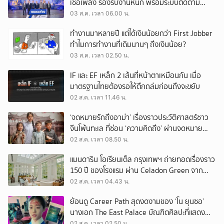
เชื้อเพลิง รองรับงานหนัก พร้อมระบบติดตาม
เครื่องจักรผ่านดาวเทียม
03 ส.ค. เวลา 06.00 น.
ทำงานมาหลายปี แต่ได้เงินน้อยกว่า First Jobber
ทำไมการทำงานที่เดิมนานๆ ถึงเงินน้อย?
03 ส.ค. เวลา 02.50 น.
IF และ EF เหล็ก 2 เส้นที่หน้าตาเหมือนกัน เมื่อ
มาตรฐานไทยต้องรอให้ตึกถล่มก่อนถึงจะขยับ
02 ส.ค. เวลา 11.46 น.
‘จดหมายรักถึงอาม่า’ เรื่องราวประวัติศาสตร์ชาว
จีนโพ้นทะเล ที่ซ่อน ‘ความคิดถึง’ ผ่านจดหมาย
‘โพยก๊วน’
02 ส.ค. เวลา 08.50 น.
แมนดาริน โอเรียนเต็ล กรุงเทพฯ ถ่ายทอดเรื่องราว
150 ปี ของโรงแรม ผ่าน Celadon Green จาก
เครื่องศิลาดล
02 ส.ค. เวลา 04.43 น.
ย้อนดู Career Path สุดงดงามของ ‘โน ยุนซอ’
นางเอก The East Palace บัณฑิตศิลปะที่แสดง
เรื่องไหนก็ปัง
02 ส.ค. เวลา 02.50 น.