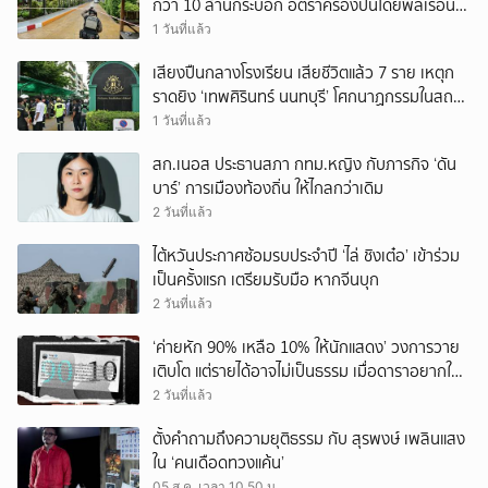
กว่า 10 ล้านกระบอก อัตราครองปืนโดยพลเรือน
สูงที่สุดในภูมิภาค
1 วันที่แล้ว
เสียงปืนกลางโรงเรียน เสียชีวิตแล้ว 7 ราย เหตุก
ราดยิง ‘เทพศิรินทร์ นนทบุรี’ โศกนาฏกรรมในสถาน
ศึกษา ครั้งที่ 2 ในรอบปี
1 วันที่แล้ว
สก.เนอส ประธานสภา กทม.หญิง กับภารกิจ ‘ดัน
บาร์’ การเมืองท้องถิ่น ให้ไกลกว่าเดิม
2 วันที่แล้ว
ไต้หวันประกาศซ้อมรบประจำปี ‘ไล่ ชิงเต๋อ’ เข้าร่วม
เป็นครั้งแรก เตรียมรับมือ หากจีนบุก
2 วันที่แล้ว
‘ค่ายหัก 90% เหลือ 10% ให้นักแสดง’ วงการวาย
เติบโต แต่รายได้อาจไม่เป็นธรรม เมื่อดาราอยากให้มี
‘สัญญามาตรฐาน’
2 วันที่แล้ว
ตั้งคำถามถึงความยุติธรรม กับ สุรพงษ์ เพลินแสง
ใน ‘คนเดือดทวงแค้น’
05 ส.ค. เวลา 10.50 น.