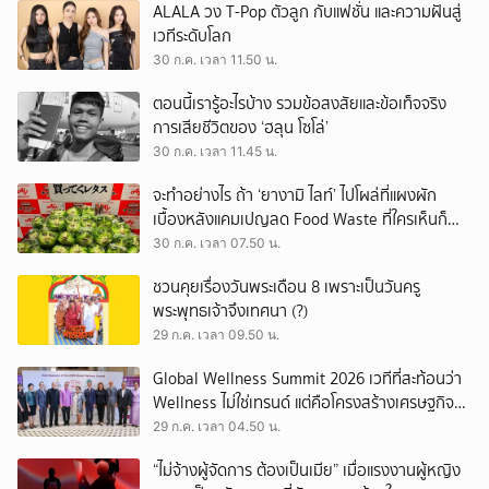
ALALA วง T-Pop ตัวลูก กับแฟชั่น และความฝันสู่
เวทีระดับโลก
30 ก.ค. เวลา 11.50 น.
ตอนนี้เรารู้อะไรบ้าง รวมข้อสงสัยและข้อเท็จจริง
การเสียชีวิตของ ‘ฮลุน โซโล่’
30 ก.ค. เวลา 11.45 น.
จะทำอย่างไร ถ้า ‘ยางามิ ไลท์’ ไปโผล่ที่แผงผัก
เบื้องหลังแคมเปญลด Food Waste ที่ใครเห็นก็
ต้องหันมอง
30 ก.ค. เวลา 07.50 น.
ชวนคุยเรื่องวันพระเดือน 8 เพราะเป็นวันครู
พระพุทธเจ้าจึงเทศนา (?)
29 ก.ค. เวลา 09.50 น.
Global Wellness Summit 2026 เวทีที่สะท้อนว่า
Wellness ไม่ใช่เทรนด์ แต่คือโครงสร้างเศรษฐกิจ
ใหม่ของโลก
29 ก.ค. เวลา 04.50 น.
“ไม่จ้างผู้จัดการ ต้องเป็นเมีย” เมื่อแรงงานผู้หญิง