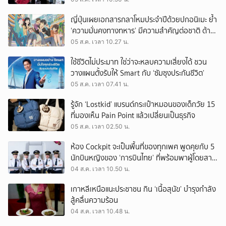
ญี่ปุ่นเผยเอกสารกลาโหมประจำปีด้วยปกอนิเมะ ย้ำ
‘ความมั่นคงทางทหาร’ มีความสำคัญต่อชาติ ด้าน
จีนเตือน ขออย่าซ้ำรอยประวัติศาสตร์
05 ส.ค. เวลา 10.27 น.
ใช้ชีวิตไม่ประมาท ใช่ว่าจะหลบความเสี่ยงได้ ชวน
วางแผนตั้งรับให้ Smart กับ ‘ซัมซุงประกันชีวิต’
05 ส.ค. เวลา 07.41 น.
รู้จัก ‘Lostkid’ แบรนด์กระเป๋าหมอนของเด็กวัย 15
ที่มองเห็น Pain Point แล้วเปลี่ยนเป็นธุรกิจ
05 ส.ค. เวลา 02.50 น.
ห้อง Cockpit จะเป็นพื้นที่ของทุกเพศ พูดคุยกับ 5
นักบินหญิงของ ‘การบินไทย’ ที่พร้อมพาผู้โดยสาร
บินไปทั่วโลก
04 ส.ค. เวลา 10.50 น.
เกาหลีเหนือแนะประชาชน กิน ‘เนื้อสุนัข’ บำรุงกำลัง
สู้คลื่นความร้อน
04 ส.ค. เวลา 10.48 น.