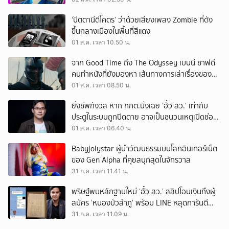
‘ปัตตานีดีโคตร’ ว่าด้วยเสียงเพลง Zombie ที่ดัง
ขึ้นกลางเมืองในพื้นที่สีแดง
01 ส.ค. เวลา 10.50 น.
จาก Good Time ถึง The Odyssey เบนนี ซาฟดี
คนทำหนังที่ยังมองหา เส้นทางการเล่าเรื่องของตัว
เอง
01 ส.ค. เวลา 08.50 น.
ยิ่งชีพกังวล หาก กกต.นิ่งเฉย ‘ฮั้ว สว.’ เท่ากับ
ประตูในระบบถูกปิดตาย อาจเป็นชนวนเหตุเปิดช่อง
‘ลงถนน’
01 ส.ค. เวลา 06.40 น.
Babyjolystar ผู้นำวัฒนธรรมบนโลกอินเทอร์เน็ต
ของ Gen Alpha ที่คุยสนุกสุดในจักรวาล
31 ก.ค. เวลา 11.41 น.
พริษฐ์พบหลักฐานใหม่ ‘ฮั้ว สว.’ สลิปโอนเงินถึงผู้
สมัคร ‘หนองบัวลำภู’ พร้อม LINE หลุดการันตี
ตำแหน่ง
31 ก.ค. เวลา 11.09 น.