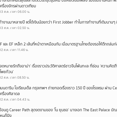
บางกอกโคมัตสุเซลส์ เปิดตัวรถขุดรุ่นใหม่ ประหยัดเชื้อเพลิง รองรับงานหนัก 
เครื่องจักรผ่านดาวเทียม
03 ส.ค. เวลา 06.00 น.
ทำงานมาหลายปี แต่ได้เงินน้อยกว่า First Jobber ทำไมการทำงานที่เดิมนานๆ ถ
03 ส.ค. เวลา 02.50 น.
IF และ EF เหล็ก 2 เส้นที่หน้าตาเหมือนกัน เมื่อมาตรฐานไทยต้องรอให้ตึกถล่มก
02 ส.ค. เวลา 11.46 น.
‘จดหมายรักถึงอาม่า’ เรื่องราวประวัติศาสตร์ชาวจีนโพ้นทะเล ที่ซ่อน ‘ความคิด
‘โพยก๊วน’
02 ส.ค. เวลา 08.50 น.
แมนดาริน โอเรียนเต็ล กรุงเทพฯ ถ่ายทอดเรื่องราว 150 ปี ของโรงแรม ผ่าน 
เครื่องศิลาดล
02 ส.ค. เวลา 04.43 น.
ย้อนดู Career Path สุดงดงามของ ‘โน ยุนซอ’ นางเอก The East Palace บัณฑิ
ไหนก็ปัง