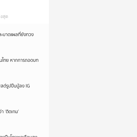
งสุด
และบาดแผลที่ยังทวง
หม่ในไทย หากการถอดบท
ต์รูปปืนปู่ลง IG
ว่า ‘ติดเกม’