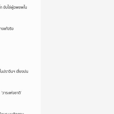
ก ขับไล่ผู้อพยพใน
างแท้จริง
ในปราจีนฯ เสี่ยงปน
‘วาระแห่งชาติ’