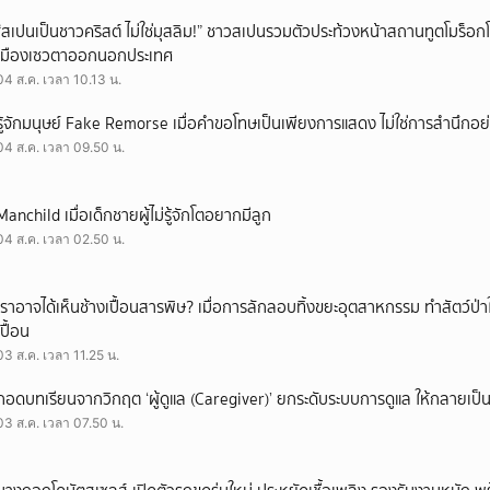
“สเปนเป็นชาวคริสต์ ไม่ใช่มุสลิม!” ชาวสเปนรวมตัวประท้วงหน้าสถานทูตโมร็อกโ
เมืองเซวตาออกนอกประเทศ
04 ส.ค. เวลา 10.13 น.
รู้จักมนุษย์ Fake Remorse เมื่อคำขอโทษเป็นเพียงการแสดง ไม่ใช่การสำนึกอย่
04 ส.ค. เวลา 09.50 น.
Manchild เมื่อเด็กชายผู้ไม่รู้จักโตอยากมีลูก
04 ส.ค. เวลา 02.50 น.
เราอาจได้เห็นช้างเปื้อนสารพิษ? เมื่อการลักลอบทิ้งขยะอุตสาหกรรม ทำสัตว์ป่า
เปื้อน
03 ส.ค. เวลา 11.25 น.
ถอดบทเรียนจากวิกฤต ‘ผู้ดูแล (Caregiver)’ ยกระดับระบบการดูแล ให้กลายเป็น 
03 ส.ค. เวลา 07.50 น.