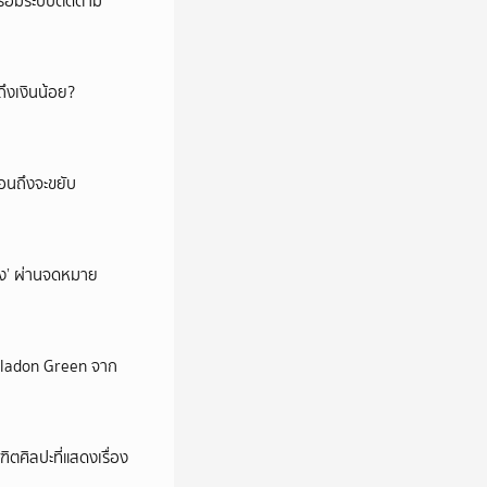
พร้อมระบบติดตาม
ึงเงินน้อย?
่อนถึงจะขยับ
ถึง’ ผ่านจดหมาย
Celadon Green จาก
ตศิลปะที่แสดงเรื่อง