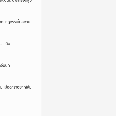
ครองปืนโดยพลเรือนสูง
ี’ โศกนาฏกรรมในสถาน
ว่าเดิม
กจีนบุก
ม เมื่อดาราอยากให้มี