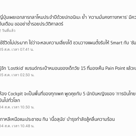
ญี่ปุ่นเผยเอกสารกลาโหมประจำปีด้วยปกอนิเมะ ย้ำ ‘ความมั่นคงทางทหาร’ มีค
จีนเตือน ขออย่าซ้ำรอยประวัติศาสตร์
2 วันที่แล้ว
ใช้ชีวิตไม่ประมาท ใช่ว่าจะหลบความเสี่ยงได้ ชวนวางแผนตั้งรับให้ Smart กับ ‘ซัม
05 ส.ค. เวลา 07.41 น.
รู้จัก ‘Lostkid’ แบรนด์กระเป๋าหมอนของเด็กวัย 15 ที่มองเห็น Pain Point แล้วเป
05 ส.ค. เวลา 02.50 น.
ห้อง Cockpit จะเป็นพื้นที่ของทุกเพศ พูดคุยกับ 5 นักบินหญิงของ ‘การบินไทย
บินไปทั่วโลก
04 ส.ค. เวลา 10.50 น.
เกาหลีเหนือแนะประชาชน กิน ‘เนื้อสุนัข’ บำรุงกำลังสู้คลื่นความร้อน
04 ส.ค. เวลา 10.48 น.