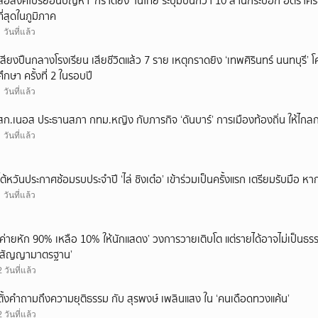
สื่อสิงคโปร์ย้อนปัญหา ‘กราดยิง’ ในไทย ระบุมีปืนกว่า 10 ล้านกระบอก อัตรา
ที่สุดในภูมิภาค
1 วันที่แล้ว
เสียงปืนกลางโรงเรียน เสียชีวิตแล้ว 7 ราย เหตุกราดยิง ‘เทพศิรินทร์ นนทบุร
ศึกษา ครั้งที่ 2 ในรอบปี
1 วันที่แล้ว
สก.เนอส ประธานสภา กทม.หญิง กับภารกิจ ‘ดันบาร์’ การเมืองท้องถิ่น ให้ไกลก
1 วันที่แล้ว
ไต้หวันประกาศซ้อมรบประจำปี ‘ไล่ ชิงเต๋อ’ เข้าร่วมเป็นครั้งแรก เตรียมรับมือ หา
1 วันที่แล้ว
‘ค่ายหัก 90% เหลือ 10% ให้นักแสดง’ วงการวายเติบโต แต่รายได้อาจไม่เป็นธรร
‘สัญญามาตรฐาน’
2 วันที่แล้ว
ตั้งคำถามถึงความยุติธรรม กับ สุรพงษ์ เพลินแสง ใน ‘คนเดือดทวงแค้น’
2 วันที่แล้ว