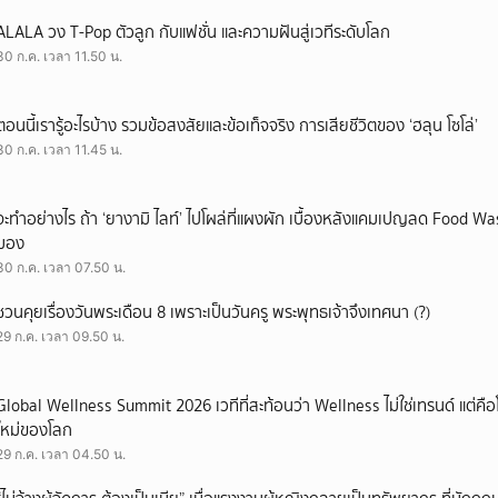
ALALA วง T-Pop ตัวลูก กับแฟชั่น และความฝันสู่เวทีระดับโลก
30 ก.ค. เวลา 11.50 น.
ตอนนี้เรารู้อะไรบ้าง รวมข้อสงสัยและข้อเท็จจริง การเสียชีวิตของ ‘ฮลุน โซโล่’
30 ก.ค. เวลา 11.45 น.
จะทำอย่างไร ถ้า ‘ยางามิ ไลท์’ ไปโผล่ที่แผงผัก เบื้องหลังแคมเปญลด Food Wast
มอง
30 ก.ค. เวลา 07.50 น.
ชวนคุยเรื่องวันพระเดือน 8 เพราะเป็นวันครู พระพุทธเจ้าจึงเทศนา (?)
29 ก.ค. เวลา 09.50 น.
Global Wellness Summit 2026 เวทีที่สะท้อนว่า Wellness ไม่ใช่เทรนด์ แต่คื
ใหม่ของโลก
29 ก.ค. เวลา 04.50 น.