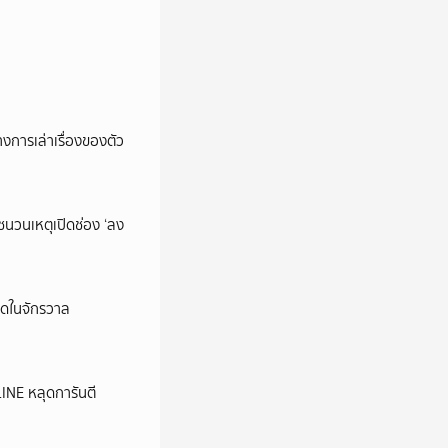
การเล่าเรื่องของตัว
นชนวนเหตุเปิดช่อง ‘ลง
ุดในจักรวาล
LINE หลุดการันตี