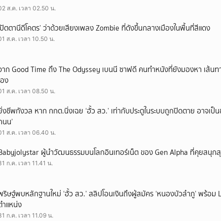
02 ส.ค. เวลา 02.50 น.
‘ปัตตานีดีโคตร’ ว่าด้วยเสียงเพลง Zombie ที่ดังขึ้นกลางเมืองในพื้นที่สีแดง
01 ส.ค. เวลา 10.50 น.
จาก Good Time ถึง The Odyssey เบนนี ซาฟดี คนทำหนังที่ยังมองหา เส้นทาง
เอง
01 ส.ค. เวลา 08.50 น.
ยิ่งชีพกังวล หาก กกต.นิ่งเฉย ‘ฮั้ว สว.’ เท่ากับประตูในระบบถูกปิดตาย อาจเป็
ถนน’
01 ส.ค. เวลา 06.40 น.
Babyjolystar ผู้นำวัฒนธรรมบนโลกอินเทอร์เน็ต ของ Gen Alpha ที่คุยสนุกส
31 ก.ค. เวลา 11.41 น.
พริษฐ์พบหลักฐานใหม่ ‘ฮั้ว สว.’ สลิปโอนเงินถึงผู้สมัคร ‘หนองบัวลำภู’ พร้อม 
ตำแหน่ง
31 ก.ค. เวลา 11.09 น.