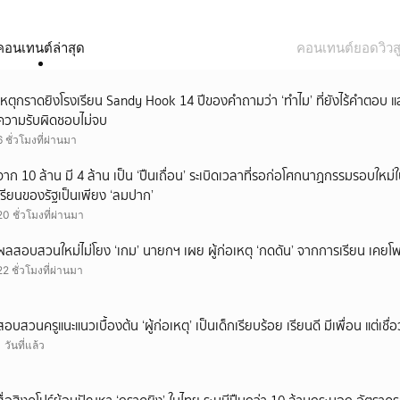
คอนเทนต์ล่าสุด
คอนเทนต์ยอดวิวสู
เหตุกราดยิงโรงเรียน Sandy Hook 14 ปีของคำถามว่า ‘ทำไม’ ที่ยังไร้คำตอบ 
ความรับผิดชอบไม่จบ
6 ชั่วโมงที่ผ่านมา
จาก 10 ล้าน มี 4 ล้าน เป็น ‘ปืนเถื่อน’ ระเบิดเวลาที่รอก่อโศกนาฏกรรมรอบใ
เรียนของรัฐเป็นเพียง ‘ลมปาก’
20 ชั่วโมงที่ผ่านมา
ผลสอบสวนใหม่ไม่โยง ‘เกม’ นายกฯ เผย ผู้ก่อเหตุ ‘กดดัน’ จากการเรียน เคยโพส
22 ชั่วโมงที่ผ่านมา
สอบสวนครูแนะแนวเบื้องต้น ‘ผู้ก่อเหตุ’ เป็นเด็กเรียบร้อย เรียนดี มีเพื่อน แต่เชื่อ
1 วันที่แล้ว