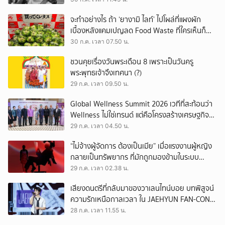
จะทำอย่างไร ถ้า ‘ยางามิ ไลท์’ ไปโผล่ที่แผงผัก
เบื้องหลังแคมเปญลด Food Waste ที่ใครเห็นก็
ต้องหันมอง
30 ก.ค. เวลา 07.50 น.
ชวนคุยเรื่องวันพระเดือน 8 เพราะเป็นวันครู
พระพุทธเจ้าจึงเทศนา (?)
29 ก.ค. เวลา 09.50 น.
Global Wellness Summit 2026 เวทีที่สะท้อนว่า
Wellness ไม่ใช่เทรนด์ แต่คือโครงสร้างเศรษฐกิจ
ใหม่ของโลก
29 ก.ค. เวลา 04.50 น.
“ไม่จ้างผู้จัดการ ต้องเป็นเมีย” เมื่อแรงงานผู้หญิง
กลายเป็นทรัพยากร ที่มักถูกมองข้ามในระบบ
เศรษฐกิจแรงงาน
29 ก.ค. เวลา 02.38 น.
เสียงดนตรีที่กลับมาของวาเลนไทน์บอย บทพิสูจน์
ความรักเหนือกาลเวลา ใน JAEHYUN FAN-CON
TOUR
28 ก.ค. เวลา 11.55 น.