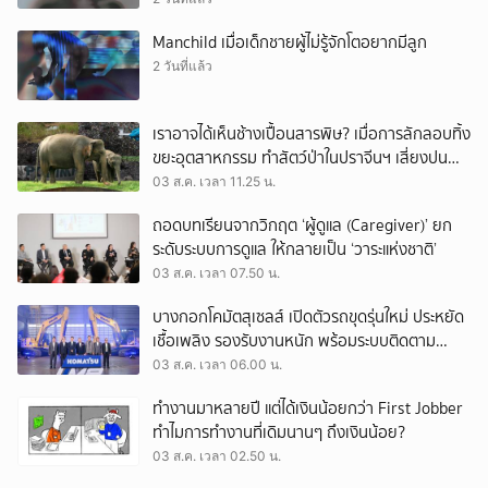
Manchild เมื่อเด็กชายผู้ไม่รู้จักโตอยากมีลูก
2 วันที่แล้ว
เราอาจได้เห็นช้างเปื้อนสารพิษ? เมื่อการลักลอบทิ้ง
ขยะอุตสาหกรรม ทำสัตว์ป่าในปราจีนฯ เสี่ยงปน
เปื้อน
03 ส.ค. เวลา 11.25 น.
ถอดบทเรียนจากวิกฤต ‘ผู้ดูแล (Caregiver)’ ยก
ระดับระบบการดูแล ให้กลายเป็น ‘วาระแห่งชาติ’
03 ส.ค. เวลา 07.50 น.
บางกอกโคมัตสุเซลส์ เปิดตัวรถขุดรุ่นใหม่ ประหยัด
เชื้อเพลิง รองรับงานหนัก พร้อมระบบติดตาม
เครื่องจักรผ่านดาวเทียม
03 ส.ค. เวลา 06.00 น.
ทำงานมาหลายปี แต่ได้เงินน้อยกว่า First Jobber
ทำไมการทำงานที่เดิมนานๆ ถึงเงินน้อย?
03 ส.ค. เวลา 02.50 น.