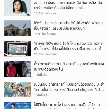
สก.เนอส ประธานสภา กทม.หญิง กับภารกิจ ‘ดัน
บาร์’ การเมืองท้องถิ่น ให้ไกลกว่าเดิม
14 ชั่วโมงที่ผ่านมา
ไต้หวันประกาศซ้อมรบประจำปี ‘ไล่ ชิงเต๋อ’ เข้าร่วม
เป็นครั้งแรก เตรียมรับมือ หากจีนบุก
15 ชั่วโมงที่ผ่านมา
‘ค่ายหัก 90% เหลือ 10% ให้นักแสดง’ วงการวาย
เติบโต แต่รายได้อาจไม่เป็นธรรม เมื่อดาราอยากให้มี
‘สัญญามาตรฐาน’
22 ชั่วโมงที่ผ่านมา
ตั้งคำถามถึงความยุติธรรม กับ สุรพงษ์ เพลินแสง
ใน ‘คนเดือดทวงแค้น’
1 วันที่แล้ว
ญี่ปุ่นเผยเอกสารกลาโหมประจำปีด้วยปกอนิเมะ ย้ำ
‘ความมั่นคงทางทหาร’ มีความสำคัญต่อชาติ ด้าน
จีนเตือน ขออย่าซ้ำรอยประวัติศาสตร์
1 วันที่แล้ว
ใช้ชีวิตไม่ประมาท ใช่ว่าจะหลบความเสี่ยงได้ ชวน