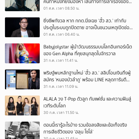
คนทำหนังที่ยังมองหา เส้นทางการเล่าเรื่องของตัว
เอง
01 ส.ค. เวลา 08.50 น.
ยิ่งชีพกังวล หาก กกต.นิ่งเฉย ‘ฮั้ว สว.’ เท่ากับ
ประตูในระบบถูกปิดตาย อาจเป็นชนวนเหตุเปิดช่อง
‘ลงถนน’
01 ส.ค. เวลา 06.40 น.
Babyjolystar ผู้นำวัฒนธรรมบนโลกอินเทอร์เน็ต
ของ Gen Alpha ที่คุยสนุกสุดในจักรวาล
31 ก.ค. เวลา 11.41 น.
พริษฐ์พบหลักฐานใหม่ ‘ฮั้ว สว.’ สลิปโอนเงินถึงผู้
สมัคร ‘หนองบัวลำภู’ พร้อม LINE หลุดการันตี
ตำแหน่ง
31 ก.ค. เวลา 11.09 น.
ALALA วง T-Pop ตัวลูก กับแฟชั่น และความฝันสู่
เวทีระดับโลก
30 ก.ค. เวลา 11.50 น.
ตอนนี้เรารู้อะไรบ้าง รวมข้อสงสัยและข้อเท็จจริง
การเสียชีวิตของ ‘ฮลุน โซโล่’
30 ก.ค. เวลา 11.45 น.