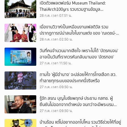
เปิดตัวแพลตฟอร์ม Museum Thailand:
ThaiArch100yrs รวบรวมฐานข้อมูล
สถาปัตยกรรม 100 ปีภาคเหนือ มุ่งขับเคลื่อน
28 ก.ค. เวลา 07.51 น.
Heritage Economy
เมื่องานวิวาห์เป็นเหมือนงานเฟสติวัล รวม
ปรากฏการณ์น่าสนใจในงานแต่ง ของ ‘ณเดชน์-
ญาญ่า’ ทั้ง 3 ครั้ง
28 ก.ค. เวลา 02.50 น.
วันที่คนจำนวนมากเสียใจ เพราะไม่ได้ ‘บัตรคนจน’
อาจเป็นวันที่เราควรหันกลับมามอง ‘บัตรทอง’
27 ก.ค. เวลา 11.50 น.
ถามใจ ‘ผู้มีอำนาจ’ จะปล่อยให้การโกงเลือก สว.
ทำลายทุกระบบของประเทศนี้จริงหรือ
27 ก.ค. เวลา 09.50 น.
รู้จัก สรณ บุญใบชัยพฤกษ์ ประธาน กสทช. ผู้
ยืนยันไม่ออกจากตำแหน่ง จนกว่าจะมีพระบรม
ราชโองการโปรดเกล้าฯ
27 ก.ค. เวลา 09.50 น.
บ้านร้อน แต่ไม่อยากออกไปไหน รวมวิธีช่วยให้ที่อยู่