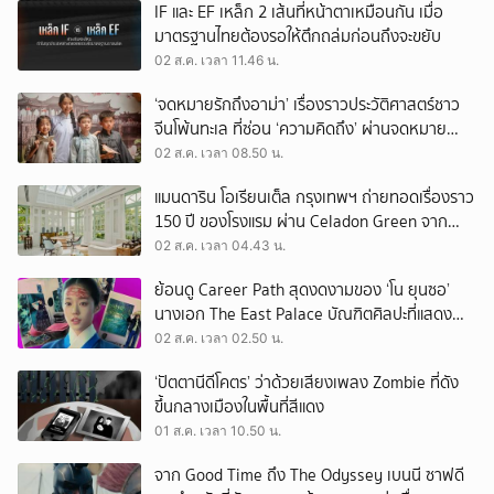
IF และ EF เหล็ก 2 เส้นที่หน้าตาเหมือนกัน เมื่อ
มาตรฐานไทยต้องรอให้ตึกถล่มก่อนถึงจะขยับ
02 ส.ค. เวลา 11.46 น.
‘จดหมายรักถึงอาม่า’ เรื่องราวประวัติศาสตร์ชาว
จีนโพ้นทะเล ที่ซ่อน ‘ความคิดถึง’ ผ่านจดหมาย
‘โพยก๊วน’
02 ส.ค. เวลา 08.50 น.
แมนดาริน โอเรียนเต็ล กรุงเทพฯ ถ่ายทอดเรื่องราว
150 ปี ของโรงแรม ผ่าน Celadon Green จาก
เครื่องศิลาดล
02 ส.ค. เวลา 04.43 น.
ย้อนดู Career Path สุดงดงามของ ‘โน ยุนซอ’
นางเอก The East Palace บัณฑิตศิลปะที่แสดง
เรื่องไหนก็ปัง
02 ส.ค. เวลา 02.50 น.
‘ปัตตานีดีโคตร’ ว่าด้วยเสียงเพลง Zombie ที่ดัง
ขึ้นกลางเมืองในพื้นที่สีแดง
01 ส.ค. เวลา 10.50 น.
จาก Good Time ถึง The Odyssey เบนนี ซาฟดี