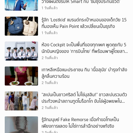
วางแผนตั้งรับให้ Smart กับ ‘ซัมซุงประกันชีวิต’
1 วันที่แล้ว
รู้จัก ‘Lostkid’ แบรนด์กระเป๋าหมอนของเด็กวัย 15
ที่มองเห็น Pain Point แล้วเปลี่ยนเป็นธุรกิจ
1 วันที่แล้ว
ห้อง Cockpit จะเป็นพื้นที่ของทุกเพศ พูดคุยกับ 5
นักบินหญิงของ ‘การบินไทย’ ที่พร้อมพาผู้โดยสาร
บินไปทั่วโลก
2 วันที่แล้ว
เกาหลีเหนือแนะประชาชน กิน ‘เนื้อสุนัข’ บำรุงกำลัง
สู้คลื่นความร้อน
2 วันที่แล้ว
“สเปนเป็นชาวคริสต์ ไม่ใช่มุสลิม!” ชาวสเปนรวมตัว
ประท้วงหน้าสถานทูตโมร็อกโก ขับไล่ผู้อพยพใน
เมืองเซวตาออกนอกประเทศ
2 วันที่แล้ว
รู้จักมนุษย์ Fake Remorse เมื่อคำขอโทษเป็น
เพียงการแสดง ไม่ใช่การสำนึกอย่างแท้จริง
2 วันที่แล้ว