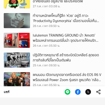
อาศัยเย็นลง อยู่สบาย และประหยัดไฟ
27 ก.ค. เวลา 03.08 น.
ทำงานหนักแค่ไหนก็รู้สึก ‘ห่วย’ อยู่ดี ภาวะ
‘Productivity Dysmorphia’ เมื่อเรามองไม่เห็น
ความสำเร็จของตัวเอง
26 ก.ค. เวลา 09.50 น.
lululemon TRAINING GROUND นำ ‘Amotti’
พร้อมเหล่าเทรนเนอร์ชั้นนำ จุดประกายให้คนรัก
สุขภาพ ผ่านแนวคิด ‘Yet’
26 ก.ค. เวลา 05.50 น.
ปฏิบัติการหยุดนาซี สร้างระเบิดนิวเคลียร์ สุดยอด
ภารกิจลับที่มีโลกเป็นเดิมพัน
25 ก.ค. เวลา 09.50 น.
แคนนอน เปิดเกมรุกตลาดครีเอเตอร์ ส่ง EOS R6 V
พร้อมเลนส์ Power Zoom รุ่นแรก ชูแนวคิด ‘กล้อง
เดียว เอา(ทุก)เรื่อง’
25 ก.ค. เวลา 05.50 น.
แชร์
EEC พื้นที่พัฒนาเศรษฐกิจพิเศษ แต่ทิ้งกากเสีย
มากที่สุดในประเทศ ปราจีนฯ อาจเป็นถังขยะ
อุตสาหกรรมใบใหม่?
24 ก.ค. เวลา 11.34 น.